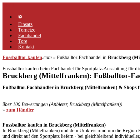
Zum
Menü
Inhalt
springen
⚽
Einsatz
Tornetze
Fachhandel
Tore
Kontakt
Fussballtor-kaufen
.com
» Fußballtor-Fachhandel in
Bruckberg (Mit
Fussballtor kaufen beim Fachhandel für Sportplatz-Ausstattung für d
Bruckberg (Mittelfranken): Fußballtor-F
Fußballtor-Fachhändler in Bruckberg (Mittelfranken) & Shops fü
über 100 Bewertungen (Anbieter, Bruckberg (Mittelfranken))
»
zum Händler
Fussballtor kaufen in Bruckberg (Mittelfranken)
In Bruckberg (Mittelfranken) und dem Umkreis rund um die Region Bru
und direkt auf den Sportplatz liefern - bei gleichbleibend individuel