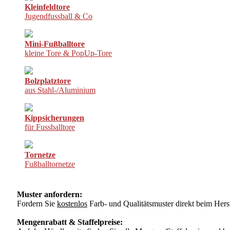
Kleinfeldtore
Jugendfussball & Co
Mini-Fußballtore
kleine Tore & PopUp-Tore
Bolzplatztore
aus Stahl-/Aluminium
Kippsicherungen
für Fussballtore
Tornetze
Fußballtornetze
Muster anfordern:
Fordern Sie
kostenlos
Farb- und Qualitätsmuster direkt beim Herst
Mengenrabatt & Staffelpreise: