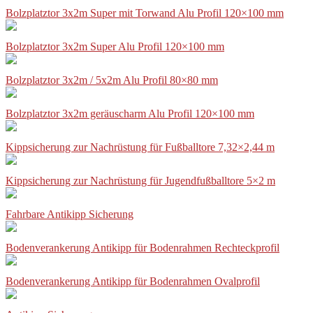
Bolzplatztor 3x2m Super mit Torwand Alu Profil 120×100 mm
Bolzplatztor 3x2m Super Alu Profil 120×100 mm
Bolzplatztor 3x2m / 5x2m Alu Profil 80×80 mm
Bolzplatztor 3x2m geräuscharm Alu Profil 120×100 mm
Kippsicherung zur Nachrüstung für Fußballtore 7,32×2,44 m
Kippsicherung zur Nachrüstung für Jugendfußballtore 5×2 m
Fahrbare Antikipp Sicherung
Bodenverankerung Antikipp für Bodenrahmen Rechteckprofil
Bodenverankerung Antikipp für Bodenrahmen Ovalprofil