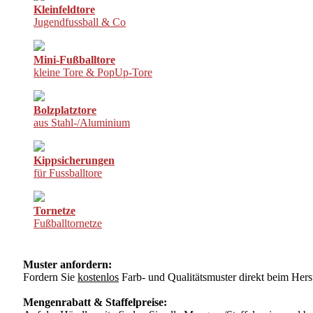
Kleinfeldtore
Jugendfussball & Co
Mini-Fußballtore
kleine Tore & PopUp-Tore
Bolzplatztore
aus Stahl-/Aluminium
Kippsicherungen
für Fussballtore
Tornetze
Fußballtornetze
Muster anfordern:
Fordern Sie
kostenlos
Farb- und Qualitätsmuster direkt beim Herst
Mengenrabatt & Staffelpreise: