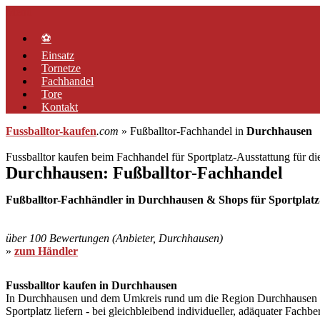
Zum
Menü
Inhalt
springen
⚽
Einsatz
Tornetze
Fachhandel
Tore
Kontakt
Fussballtor-kaufen
.com
» Fußballtor-Fachhandel in
Durchhausen
Fussballtor kaufen beim Fachhandel für Sportplatz-Ausstattung für d
Durchhausen: Fußballtor-Fachhandel
Fußballtor-Fachhändler in Durchhausen & Shops für Sportplatz-
über 100 Bewertungen (Anbieter, Durchhausen)
»
zum Händler
Fussballtor kaufen in Durchhausen
In Durchhausen und dem Umkreis rund um die Region Durchhausen gibt
Sportplatz liefern - bei gleichbleibend individueller, adäquater Fach