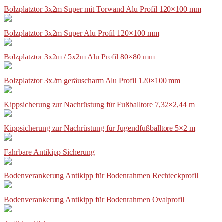
Bolzplatztor 3x2m Super mit Torwand Alu Profil 120×100 mm
Bolzplatztor 3x2m Super Alu Profil 120×100 mm
Bolzplatztor 3x2m / 5x2m Alu Profil 80×80 mm
Bolzplatztor 3x2m geräuscharm Alu Profil 120×100 mm
Kippsicherung zur Nachrüstung für Fußballtore 7,32×2,44 m
Kippsicherung zur Nachrüstung für Jugendfußballtore 5×2 m
Fahrbare Antikipp Sicherung
Bodenverankerung Antikipp für Bodenrahmen Rechteckprofil
Bodenverankerung Antikipp für Bodenrahmen Ovalprofil