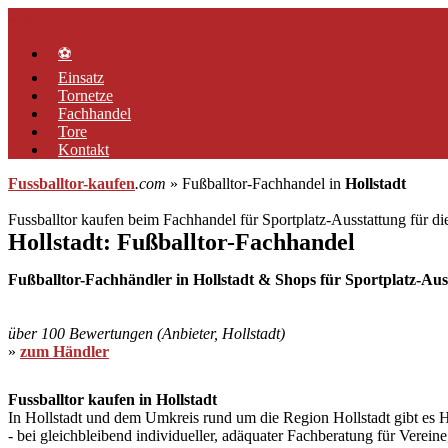
Zum
Menü
Inhalt
springen
⚽
Einsatz
Tornetze
Fachhandel
Tore
Kontakt
Fussballtor-kaufen
.com
» Fußballtor-Fachhandel in
Hollstadt
Fussballtor kaufen beim Fachhandel für Sportplatz-Ausstattung für d
Hollstadt: Fußballtor-Fachhandel
Fußballtor-Fachhändler in Hollstadt & Shops für Sportplatz-Ausst
über 100 Bewertungen (Anbieter, Hollstadt)
»
zum Händler
Fussballtor kaufen in Hollstadt
In Hollstadt und dem Umkreis rund um die Region Hollstadt gibt es Her
- bei gleichbleibend individueller, adäquater Fachberatung für Verei