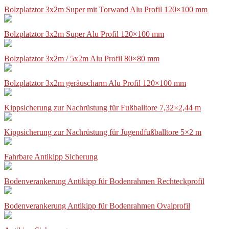
Bolzplatztor 3x2m Super mit Torwand Alu Profil 120×100 mm
Bolzplatztor 3x2m Super Alu Profil 120×100 mm
Bolzplatztor 3x2m / 5x2m Alu Profil 80×80 mm
Bolzplatztor 3x2m geräuscharm Alu Profil 120×100 mm
Kippsicherung zur Nachrüstung für Fußballtore 7,32×2,44 m
Kippsicherung zur Nachrüstung für Jugendfußballtore 5×2 m
Fahrbare Antikipp Sicherung
Bodenverankerung Antikipp für Bodenrahmen Rechteckprofil
Bodenverankerung Antikipp für Bodenrahmen Ovalprofil