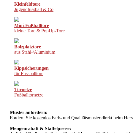
Kleinfeldtore
Jugendfussball & Co
Mini-Fußballtore
kleine Tore & PopUp-Tore
Bolzplatztore
aus Stahl-/Aluminium
Kippsicherungen
für Fussballtore
Tornetze
Fußballtornetze
Muster anfordern:
Fordern Sie
kostenlos
Farb- und Qualitätsmuster direkt beim Herst
Mengenrabatt & Staffelpreise: