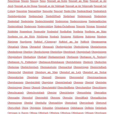
Neuschönau
Neusitz
Neusorg
Neuss
Neustadt am Kulm
Neustadt am Main
Neustadt an der
Aisch
Neustadt an der Donau
Neustadt an der Waldnaab
Neustadt an der Weinstraße
Neustadt bei
Coburg
Neustetten
Neutraubling
Neuweiler
Neuwied
Nieder-Olm
Niederaichbach
Niederalteich
Niederbergkirchen
Niedereschach
Niederfüllbach
Niederlauer
Niedermurach
Niedernberg
Niedernhall
Niederrieden
Niederschönenfeld
Niederstetten
Niederstotzingen
Niedertaufkirchen
Niederviehbach
Niederwerrn
Niederwinkling
Niefern-Öschelbronn
Nierstein
Nittenau
Nittendorf
Nohfelden
Nonnenhorn
Nonnweiler
Nordendorf
Nordhalben
Nordheim
Nordheim am Main
Nordheim vor der Rhön
Nördlingen
Nordrach
Notzingen
Nüdlingen
Nufringen
Nürnberg
Nürtingen
Nusplingen
Nußdorf (Chiemgau)
Nußdorf am Inn
Nußloch
Oberammergau
Oberasbach
Oberau
Oberaudorf
Oberaurach
Oberbergkirchen
Oberboihingen
Oberdachstetten
Oberderdingen
Oberding
Oberdischingen
Oberdolling
Oberelsbach
Obergriesbach
Obergröningen
Obergünzburg
Oberhaching
Oberhaid
Oberharmersbach
Oberhausen
Oberhausen (b. Neuburg)
Oberhausen (b. Peißenberg)
Oberhausen-Rheinhausen
Oberickelsheim
Oberkirch
Oberkochen
Oberkotzau
Oberleichtersbach
Obermaiselstein
Obermarchtal
Obermeitingen
Obermichelbach
Obermoschel
Obernbreit
Obernburg am Main
Oberndorf am Lech
Oberndorf am Neckar
Oberneukirchen
Obernheim
Obernzell
Obernzenn
Oberostendorf
Oberottmarshausen
Oberpframmern
Oberpleichfeld
Oberpöring
Oberreichenbach
Oberreute
Oberried
Oberrieden
Oberriexingen
Oberrot
Oberroth
Oberscheinfeld
Oberschleißheim
Oberschneiding
Oberschönegg
Oberschwarzach
Oberschweinbach
Obersinn
Obersöchering
Obersontheim
Oberstadion
Oberstaufen
Oberstdorf
Oberstenfeld
Oberstreu
Obersulm
Obersüßbach
Obertaufkirchen
Oberteuringen
Oberthal
Oberthulba
Obertraubling
Obertrubach
Oberviechtach
Oberwesel
Oberwolfach
Obing
Obrigheim
Ochsenfurt
Ochsenhausen
Odelzhausen
Oedheim
Oerlenbach
Oettingen in Bayern
Offenau
Offenbach
Offenberg
Offenburg
Offenhausen
Offingen
Ofterdingen