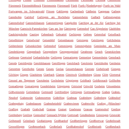
Fürsteneck
Fürstenfeldbruck
Fürstenstein
Fürstenzell
Fürth
Furth (Niederbayern)
Furth im Wald
Furtwangen im Schwarzwald
Füssen
Gablingen
Gachenbach
Gädheim
Gaggenau
Gaiberg
Gaienhofen
Gaildorf
Gailingen am Hochrhein
Gaimersheim
Gaißach
Gallmersgarten
Gammelsdorf
Gammelshausen
Gammertingen
Gangkofen
Garching an der Alz
Garching bei
München
Garmisch-Partenkirchen
Gars am Inn
Gärtringen
Gattendorf
Gau-Algesheim
Gäufelden
Gaukönigshofen
Gauting
Gebenbach
Gebsattel
Gechingen
Gefrees
Geiersthal
Geiselbach
Geiselhöring
Geiselwind
Geisenfeld
Geisenhausen
Geisingen
Geislingen
Gelchsheim
Geldersheim
Gelsenkirchen
Geltendorf
Gemmingen
Gemmrigheim
Gemünden am Main
Genderkingen
Gengenbach
Georgenberg
Georgensgmünd
Gerabronn
Gerach
Geratskirchen
Gerbrunn
Geretsried
Gerhardshofen
Gerlingen
Germaringen
Germering
Germersheim
Gernsbach
Geroda
Geroldsgrün
Geroldshausen
Gerolfingen
Gerolsbach
Gerolstein
Gerolzhofen
Gersheim
Gerstetten
Gersthofen
Gerzen
Gesees
Geslau
Gessertshausen
Gestratz
Giebelstadt
Giengen
Gilching
Gingen
Glashütten
Glattbach
Glatten
Gleiritsch
Gleißenberg
Glonn
Glött
Glottertal
Gmund am Tegernsee
Gnotzheim
Gochsheim
Göggingen
Goldbach
Goldkronach
Gollhofen
Gomadingen
Gomaringen
Gondelsheim
Göppingen
Görisried
Görwihl
Gosheim
Gössenheim
Gößweinstein
Gottenheim
Gotteszell
Gottfrieding
Göttingen
Gottmadingen
Graben
Graben-
Neudorf
Grabenstätt
Grabenstetten
Gräfelfing
Grafenau
Grafenberg
Gräfenberg
Gräfendorf
Grafengehaig
Grafenhausen
Grafenrheinfeld
Grafenwiesen
Grafenwöhr
Grafing (München)
Grafling
Grafrath
Grafschaft
Grainau
Grainet
Grasbrunn
Grassau
Grattersdorf
Greding
Greifenberg
Greiling
Gremsdorf
Grenzach-Wyhlen
Grettstadt
Greußenheim
Griesingen
Griesstätt
Gröbenzell
Grömbach
Großaitingen
Großbardorf
Großbettlingen
Großbottwar
Großeibstadt
Grosselfingen
Großenseebach
Großerlach
Großhabersdorf
Großheirath
Großheubach