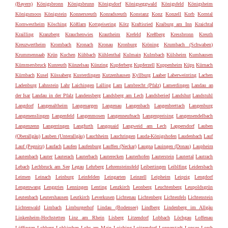
(Bayern)
Königsbronn
Königsbrunn
Königsdorf
Königseggwald
Königsfeld
Königsheim
Königsmoos
Königstein
Konnersreuth
Konradsreuth
Konstanz
Konz
Konzell
Korb
Korntal
Kornwestheim
Kösching
Kößlarn
Kottgeisering
Kötz
Kraftisried
Kraiburg am Inn
Kraichtal
Krailling
Kranzberg
Krauchenwies
Krautheim
Krefeld
Kreßberg
Kressbronn
Kreuth
Kreuzwertheim
Krombach
Kronach
Kronau
Kronburg
Kröning
Krumbach (Schwaben)
Krummennaab
Krün
Kuchen
Kühbach
Kühlenthal
Kulmain
Kulmbach
Külsheim
Kumhausen
Kümmersbruck
Kunreuth
Künzelsau
Künzing
Kupferberg
Kupferzell
Kuppenheim
Küps
Kürnach
Kürnbach
Kusel
Küssaberg
Kusterdingen
Kutzenhausen
Kyllburg
Laaber
Laberweinting
Lachen
Ladenburg
Lahnstein
Lahr
Laichingen
Lalling
Lam
Lambrecht (Pfalz)
Lamerdingen
Landau an
der Isar
Landau in der Pfalz
Landensberg
Landsberg am Lech
Landsberied
Landshut
Landstuhl
Langdorf
Langenaltheim
Langenargen
Langenau
Langenbach
Langenbrettach
Langenburg
Langenenslingen
Langenfeld
Langenmosen
Langenneufnach
Langenpreising
Langensendelbach
Langenzenn
Langerringen
Langfurth
Langquaid
Langweid am Lech
Lappersdorf
Lauben
(Oberallgäu)
Lauben (Unterallgäu)
Lauchheim
Lauchringen
Lauda-Königshofen
Laudenbach
Lauf
Lauf (Pegnitz)
Laufach
Laufen
Laufenburg
Lauffen (Neckar)
Laugna
Lauingen (Donau)
Laupheim
Lautenbach
Lauter
Lauterach
Lauterbach
Lauterecken
Lauterhofen
Lauterstein
Lautertal
Lautrach
Lebach
Lechbruck am See
Legau
Lehrberg
Lehrensteinsfeld
Leibertingen
Leiblfing
Leidersbach
Leimen
Leinach
Leinburg
Leinfelden
Leingarten
Leinzell
Leipheim
Leipzig
Lengdorf
Lengenwang
Lenggries
Lenningen
Lenting
Lenzkirch
Leonberg
Leuchtenberg
Leupoldsgrün
Leutenbach
Leutershausen
Leutkirch
Leverkusen
Lichtenau
Lichtenberg
Lichtenfels
Lichtenstein
Lichtenwald
Limbach
Limburgerhof
Lindau (Bodensee)
Lindberg
Lindenberg im Allgäu
Linkenheim-Hochstetten
Linz am Rhein
Lisberg
Litzendorf
Lobbach
Löchgau
Loffenau
Löffingen
Lohberg
Lohkirchen
Lohr am Main
Loiching
Loitzendorf
Lonnerstadt
Lonsee
Lorch