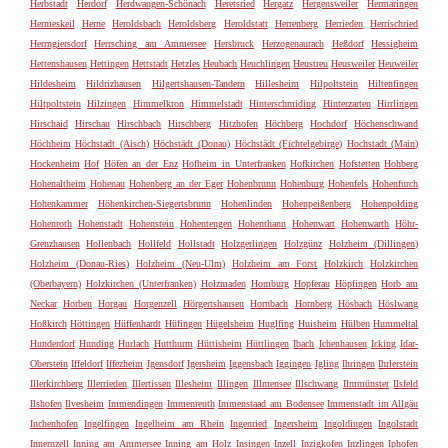
Herbstadt
Herdorf
Herdwangen-Schönach
Heretsried
Hergatz
Hergensweiler
Hermaringen
Hermeskeil
Herne
Heroldsbach
Heroldsberg
Heroldstatt
Herrenberg
Herrieden
Herrischried
Herrngiersdorf
Herrsching am Ammersee
Hersbruck
Herzogenaurach
Heßdorf
Hessigheim
Hettenshausen
Hettingen
Hettstadt
Hetzles
Heubach
Heuchlingen
Heustreu
Heusweiler
Heuweiler
Hildesheim
Hildrizhausen
Hilgertshausen-Tandern
Hillesheim
Hilpoltstein
Hiltenfingen
Hiltpoltstein
Hilzingen
Himmelkron
Himmelstadt
Hinterschmiding
Hinterzarten
Hirrlingen
Hirschaid
Hirschau
Hirschbach
Hirschberg
Hitzhofen
Höchberg
Hochdorf
Höchenschwand
Höchheim
Höchstadt (Aisch)
Höchstädt (Donau)
Höchstädt (Fichtelgebirge)
Hochstadt (Main)
Hockenheim
Hof
Höfen an der Enz
Hofheim in Unterfranken
Hofkirchen
Hofstetten
Hohberg
Hohenaltheim
Hohenau
Hohenberg an der Eger
Hohenbrunn
Hohenburg
Hohenfels
Hohenfurch
Hohenkammer
Höhenkirchen-Siegertsbrunn
Hohenlinden
Hohenpeißenberg
Hohenpolding
Hohenroth
Hohenstadt
Hohenstein
Hohentengen
Hohenthann
Hohenwart
Hohenwarth
Höhr-
Grenzhausen
Hollenbach
Hollfeld
Hollstadt
Holzgerlingen
Holzgünz
Holzheim (Dillingen)
Holzheim (Donau-Ries)
Holzheim (Neu-Ulm)
Holzheim am Forst
Holzkirch
Holzkirchen
(Oberbayern)
Holzkirchen (Unterfranken)
Holzmaden
Homburg
Hopferau
Höpfingen
Horb am
Neckar
Horben
Horgau
Horgenzell
Hörgertshausen
Hornbach
Hornberg
Hösbach
Höslwang
Hoßkirch
Höttingen
Hüffenhardt
Hüfingen
Hügelsheim
Huglfing
Huisheim
Hülben
Hummeltal
Hunderdorf
Hunding
Hurlach
Hutthurm
Hüttisheim
Hüttlingen
Ibach
Ichenhausen
Icking
Idar-
Oberstein
Iffeldorf
Iffezheim
Igensdorf
Igersheim
Iggensbach
Iggingen
Igling
Ihringen
Ihrlerstein
Illerkirchberg
Illerrieden
Illertissen
Illesheim
Illingen
Illmensee
Illschwang
Ilmmünster
Ilsfeld
Ilshofen
Ilvesheim
Immendingen
Immenreuth
Immenstaad am Bodensee
Immenstadt im Allgäu
Inchenhofen
Ingelfingen
Ingelheim am Rhein
Ingenried
Ingersheim
Ingoldingen
Ingolstadt
Innernzell
Inning am Ammersee
Inning am Holz
Insingen
Inzell
Inzigkofen
Inzlingen
Iphofen