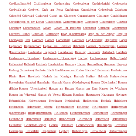
Großkarolinenfeld
Großlangheim
Großmehring
Großostheim
Großrinderfeld
Großrosseln
Großwallstadt
Großweil
Grub am Forst
Gruibingen
Grundsheim
Grünenbach
Grünkraut
Grünsfeld
Grünwald
Gschwend
Gstadt am Chiemsee
Guggenhausen
Güglingen
Gundelfingen
Gundelfingen an der Donau
Gundelsheim
Gundremmingen
Gunningen
Güntersleben
Günzach
Günzburg
Gunzenhausen
Gutach
Gutach im Breisgau
Gütenbach
Guteneck
Gutenstetten
Gutenzell-Hürbel
Gütersloh
Guttenberg
Haag (Oberfranken)
Haag an der Amper
Haag in
Oberbayern
Haar
Haarbach
Habach
Hachenburg
Hafenlohr
Häg-Ehrsberg
Hagelstadt
Hagen
Hagenbach
Hagenbüchach
Hagnau am Bodensee
Hahnbach
Haibach (Niederbayern)
Haibach
(Unterfranken)
Haidmühle
Haigerloch
Haimhausen
Haiming
Hainsfarth
Haiterbach
Halblech
Haldenwang (Günzburg)
Haldenwang (Oberallgäu)
Halfing
Hallbergmoos
Halle (Saale)
Hallerndorf
Hallstadt
Halsbach
Hambrücken
Hamburg
Hamm
Hammelburg
Hannover
Happurg
Harburg (Schwaben)
Hardheim
Hardt
Hardthausen am Kocher
Harsdorf
Hartenstein
Hartheim am
Rhein
Hasel
Haselbach
Haslach im Kinzigtal
Hasloch
Haßfurt
Haßloch
Haßmersheim
Hattenhofen
Haundorf
Haunsheim
Hausach
Hausen (Niederbayern)
Hausen (Oberfranken)
Hausen
(Rhön)
Hausen (Unterfranken)
Hausen am Bussen
Hausen am Tann
Hausen bei Würzburg
Hausen im Wiesental
Hausen ob Verena
Häusern
Hausham
Hauzenberg
Hawangen
Hayingen
Hebertsfelden
Hebertshausen
Hechingen
Heddesbach
Heddesheim
Heideck
Heidelberg
Heidenheim
Heidenheim (Brenz)
Heigenbrücken
Heilbronn
Heiligenberg
Heiligenstadt
(Oberfranken)
Heiligkreuzsteinach
Heilsbronn
Heimbuchenthal
Heimenkirch
Heimertingen
Heimsheim
Heinersreuth
Heiningen
Heinrichsthal
Heitersheim
Heldenstein
Helmbrechts
Helmstadt
Helmstadt-Bargen
Hemau
Hemhofen
Hemmersheim
Hemmingen
Hemsbach
Hendungen
Henfenfeld
Hengersberg
Hepberg
Herbertingen
Herbolzheim
Herbrechtingen