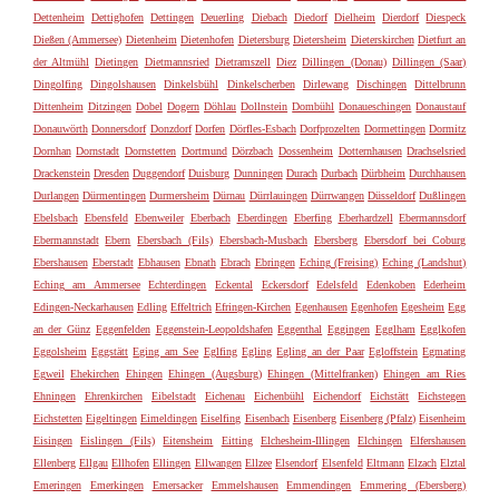
Dettenheim
Dettighofen
Dettingen
Deuerling
Diebach
Diedorf
Dielheim
Dierdorf
Diespeck
Dießen (Ammersee)
Dietenheim
Dietenhofen
Dietersburg
Dietersheim
Dieterskirchen
Dietfurt an
der Altmühl
Dietingen
Dietmannsried
Dietramszell
Diez
Dillingen (Donau)
Dillingen (Saar)
Dingolfing
Dingolshausen
Dinkelsbühl
Dinkelscherben
Dirlewang
Dischingen
Dittelbrunn
Dittenheim
Ditzingen
Dobel
Dogern
Döhlau
Dollnstein
Dombühl
Donaueschingen
Donaustauf
Donauwörth
Donnersdorf
Donzdorf
Dorfen
Dörfles-Esbach
Dorfprozelten
Dormettingen
Dormitz
Dornhan
Dornstadt
Dornstetten
Dortmund
Dörzbach
Dossenheim
Dotternhausen
Drachselsried
Drackenstein
Dresden
Duggendorf
Duisburg
Dunningen
Durach
Durbach
Dürbheim
Durchhausen
Durlangen
Dürmentingen
Durmersheim
Dürnau
Dürrlauingen
Dürrwangen
Düsseldorf
Dußlingen
Ebelsbach
Ebensfeld
Ebenweiler
Eberbach
Eberdingen
Eberfing
Eberhardzell
Ebermannsdorf
Ebermannstadt
Ebern
Ebersbach (Fils)
Ebersbach-Musbach
Ebersberg
Ebersdorf bei Coburg
Ebershausen
Eberstadt
Ebhausen
Ebnath
Ebrach
Ebringen
Eching (Freising)
Eching (Landshut)
Eching am Ammersee
Echterdingen
Eckental
Eckersdorf
Edelsfeld
Edenkoben
Ederheim
Edingen-Neckarhausen
Edling
Effeltrich
Efringen-Kirchen
Egenhausen
Egenhofen
Egesheim
Egg
an der Günz
Eggenfelden
Eggenstein-Leopoldshafen
Eggenthal
Eggingen
Egglham
Egglkofen
Eggolsheim
Eggstätt
Eging am See
Eglfing
Egling
Egling an der Paar
Egloffstein
Egmating
Egweil
Ehekirchen
Ehingen
Ehingen (Augsburg)
Ehingen (Mittelfranken)
Ehingen am Ries
Ehningen
Ehrenkirchen
Eibelstadt
Eichenau
Eichenbühl
Eichendorf
Eichstätt
Eichstegen
Eichstetten
Eigeltingen
Eimeldingen
Eiselfing
Eisenbach
Eisenberg
Eisenberg (Pfalz)
Eisenheim
Eisingen
Eislingen (Fils)
Eitensheim
Eitting
Elchesheim-Illingen
Elchingen
Elfershausen
Ellenberg
Ellgau
Ellhofen
Ellingen
Ellwangen
Ellzee
Elsendorf
Elsenfeld
Eltmann
Elzach
Elztal
Emeringen
Emerkingen
Emersacker
Emmelshausen
Emmendingen
Emmering (Ebersberg)