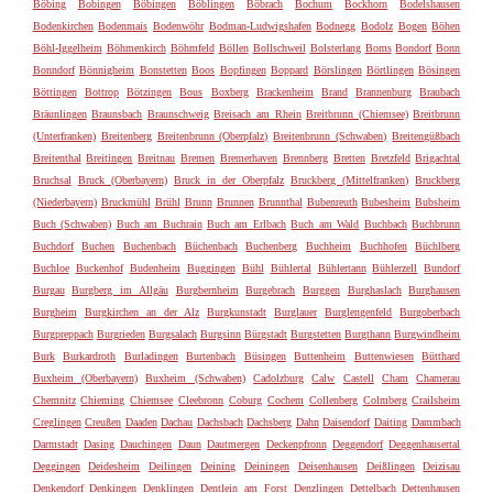
Böbing
Bobingen
Böbingen
Böblingen
Böbrach
Bochum
Bockhorn
Bodelshausen
Bodenkirchen
Bodenmais
Bodenwöhr
Bodman-Ludwigshafen
Bodnegg
Bodolz
Bogen
Böhen
Böhl-Iggelheim
Böhmenkirch
Böhmfeld
Böllen
Bollschweil
Bolsterlang
Boms
Bondorf
Bonn
Bonndorf
Bönnigheim
Bonstetten
Boos
Bopfingen
Boppard
Börslingen
Börtlingen
Bösingen
Böttingen
Bottrop
Bötzingen
Bous
Boxberg
Brackenheim
Brand
Brannenburg
Braubach
Bräunlingen
Braunsbach
Braunschweig
Breisach am Rhein
Breitbrunn (Chiemsee)
Breitbrunn
(Unterfranken)
Breitenberg
Breitenbrunn (Oberpfalz)
Breitenbrunn (Schwaben)
Breitengüßbach
Breitenthal
Breitingen
Breitnau
Bremen
Bremerhaven
Brennberg
Bretten
Bretzfeld
Brigachtal
Bruchsal
Bruck (Oberbayern)
Bruck in der Oberpfalz
Bruckberg (Mittelfranken)
Bruckberg
(Niederbayern)
Bruckmühl
Brühl
Brunn
Brunnen
Brunnthal
Bubenreuth
Bubesheim
Bubsheim
Buch (Schwaben)
Buch am Buchrain
Buch am Erlbach
Buch am Wald
Buchbach
Buchbrunn
Buchdorf
Buchen
Buchenbach
Büchenbach
Buchenberg
Buchheim
Buchhofen
Büchlberg
Buchloe
Buckenhof
Budenheim
Buggingen
Bühl
Bühlertal
Bühlertann
Bühlerzell
Bundorf
Burgau
Burgberg im Allgäu
Burgbernheim
Burgebrach
Burggen
Burghaslach
Burghausen
Burgheim
Burgkirchen an der Alz
Burgkunstadt
Burglauer
Burglengenfeld
Burgoberbach
Burgpreppach
Burgrieden
Burgsalach
Burgsinn
Bürgstadt
Burgstetten
Burgthann
Burgwindheim
Burk
Burkardroth
Burladingen
Burtenbach
Büsingen
Buttenheim
Buttenwiesen
Bütthard
Buxheim (Oberbayern)
Buxheim (Schwaben)
Cadolzburg
Calw
Castell
Cham
Chamerau
Chemnitz
Chieming
Chiemsee
Cleebronn
Coburg
Cochem
Collenberg
Colmberg
Crailsheim
Creglingen
Creußen
Daaden
Dachau
Dachsbach
Dachsberg
Dahn
Daisendorf
Daiting
Dammbach
Darmstadt
Dasing
Dauchingen
Daun
Dautmergen
Deckenpfronn
Deggendorf
Deggenhausertal
Deggingen
Deidesheim
Deilingen
Deining
Deiningen
Deisenhausen
Deißlingen
Deizisau
Denkendorf
Denkingen
Denklingen
Dentlein am Forst
Denzlingen
Dettelbach
Dettenhausen