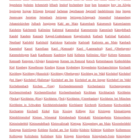
Ippesheim
Ipsheim
Irchenrieth
Irlbach
Irndorf
Irschenberg
Irsee
Isen
Ismaning
Isny im Allgäu
Ispringen
Issigau
Ittlingen
Itzgrund
Jachenau
Jagsthausen
Jagstzell
Jandelsbrunn
Jena
Jengen
Jesenwang
Jestetten
Jettenbach
Jettingen
Jettingen-Scheppach
Jetzendorf
Johannesberg
Johanniskirchen
Julbach
Jungingen
Kahl am Main
Kaisersbach
Kaisersesch
Kaiserslautern
Kaisheim
Kalchreuth
Kallmünz
Kaltental
Kammeltal
Kammerstein
Kammlach
Kämpfelbach
Kandel
Kandern
Kanzach
Kappel-Grafenhausen
Kappelrodeck
Karbach
Karlsbad
Karlsdorf-
Neuthard
Karlsfeld
Karlshuld
Karlskron
Karlsruhe
Karlstadt
Karlstein am Main
Karsbach
Kasendorf
Kassel
Kastellaun
Kastl (Kemnath)
Kastl (Lauterachtal)
Kastl (Oberbayern)
Katzenelnbogen
Kaub
Kaufbeuren
Kaufering
Kehl
Kelheim
Kellmünz (Iller)
Keltern
Kemmern
Kemnath
Kempten (Allgäu)
Kenzingen
Kernen im Remstal
Ketsch
Kettershausen
Kiefersfelden
Kiel
Kienberg
Kieselbronn
Kinding
Kinsau
Kipfenberg
Kippenheim
Kirchanschöring
Kirchardt
Kirchberg
Kirchberg (Hunsrück)
Kirchberg (Oberbayern)
Kirchberg im Wald
Kirchdorf
Kirchdorf
(bei Haag)
Kirchdorf (Hallertau)
Kirchdorf am Inn
Kirchdorf an der Amper
Kirchdorf im Wald
Kirchehrenbach
Kirchen (Sieg)
Kirchendemenreuth
Kirchenlamitz
Kirchenpingarten
Kirchensittenbach
Kirchentellinsfurt
Kirchenthumbach
Kirchham
Kirchhaslach
Kirchheim
(Neckar)
Kirchheim (Ries)
Kirchheim (Teck)
Kirchheim (Unterfranken)
Kirchheim bei München
Kirchheim in Schwaben
Kirchheimbolanden
Kirchlauter
Kirchroth
Kirchseeon
Kirchweidach
Kirchzarten
Kirchzell
Kirkel
Kirn
Kissing
Kißlegg
Kist
Kitzingen
Kleinaitingen
Kleinblittersdorf
Kleines Wiesental
Kleinheubach
Kleinkahl
Kleinlangheim
Kleinostheim
Kleinrinderfeld
Kleinsendelbach
Kleinwallstadt
Klettgau
Klingenberg am Main
Klosterlechfeld
Knetzgau
Knittlingen
Koblenz
Kochel am See
Köditz
Ködnitz
Köfering
Kohlberg
Kolbermoor
Kolbingen
Kolitzheim
Kollnburg
Köln
Köngen
Königheim
Königsbach-Stein
Königsberg