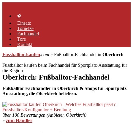
Zum
Menü
Inhalt
springen
⚽
Einsatz
Tornetze
Fachhandel
Tore
Kontakt
Fussballtor-kaufen
.com
» Fußballtor-Fachhandel in
Oberkirch
Fussballtor kaufen beim Fachhandel für Sportplatz-Ausstattung für
die Region
Oberkirch: Fußballtor-Fachhandel
Fußballtor-Fachhändler in Oberkirch & Shops für Sportplatz-
Ausstattung, die Oberkirch beliefern.
über 100 Bewertungen (Anbieter, Oberkirch)
»
zum Händler