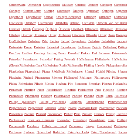
Ofterschwang
Oftersheim
Oggelshausen
Ohlsbach
Ohlstadt
Ohmden
Öhningen
Ohrenbach
Öhringen
Ölbronn-Dürrn
Olching
Oldenburg
Öllingen
Opfenbach
Öpfingen
Oppenau
Oppenheim
Oppenweiler
Ornbau
Orsingen-Nenzingen
Ortenberg
Ortenburg
Osnabrück
Ostelsheim
Osterberg
Osterburken
Osterhofen
Osterzell
Ostfildern
Ostheim vor der Rhön
Osthofen
Ostrach
Östringen
Ötigheim
Ötisheim
Ottenbach
Ottenhofen
Ottenhöfen
Ottensoos
Otterberg
Otterfing
Ottersweier
Otting
Ottobeuren
Ottobrunn
Ottweiler
Otzing
Owen
Owingen
Oy-Mittelberg
Paderborn
Pähl
Painten
Palling
Pappenheim
Parkstein
Parkstetten
Parsberg
Partenstein
Passau
Pastetten
Patersdorf
Paunzhausen
Pechbrunn
Pegnitz
Peißenberg
Peiting
Pemfling
Pentling
Penzberg
Penzing
Perach
Perasdorf
Perkam
Perl
Perlesreut
Petersaurach
Petersdorf
Petershausen
Pettendorf
Petting
Pettstadt
Pfaffenhausen
Pfaffenhofen
Pfaffenhofen
(Glonn)
Pfaffenhofen (Ilm)
Pfaffenhofen (Roth)
Pfaffenweiler
Pfaffing
Pfakofen
Pfalzgrafenweiler
Pfarrkirchen
Pfarrweisach
Pfatter
Pfedelbach
Pfeffenhausen
Pfinztal
Pfofeld
Pförring
Pforzen
Pforzheim
Pfreimd
Pfronstetten
Pfronten
Pfullendorf
Pfullingen
Philippsburg
Philippsreut
Piding
Pielenhofen
Pilsach
Pilsting
Pinzberg
Pirk
Pirmasens
Pittenhart
Planegg
Plankenfels
Plankstadt
Plattling
Plech
Pleidelsheim
Pleinfeld
Pleiskirchen
Pleß
Pleystein
Pliening
Pliezhausen
Plochingen
Plößberg
Plüderhausen
Pocking
Pöcking
Poing
Polch
Pollenfeld
Polling (Mühldorf)
Polling (Weilheim)
Polsingen
Pommelsbrunn
Pommersfelden
Poppenhausen
Poppenricht
Pörnbach
Pösing
Postau
Postbauer-Heng
Postmünster
Potsdam
Pottenstein
Pöttmes
Poxdorf
Prackenbach
Prebitz
Prem
Pressath
Presseck
Pressig
Pretzfeld
Prichsenstadt
Prien am Chiemsee
Priesendorf
Prittriching
Prosselsheim
Prüm
Prutting
Püchersreuth
Puchheim
Pullach im Isartal
Pullenreuth
Pürgen
Puschendorf
Püttlingen
Putzbrunn
Pyrbaum
Quierschied
Radolfzell
Rain (am Lech)
Rain (Niederbayern)
Rainau