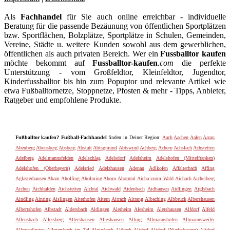
Als
Fachhandel
für Sie auch online erreichbar - individuelle
Beratung für die passende Bezäunung von öffentlichen Sportplätzen
bzw. Sportflächen, Bolzplätze, Sportplätze in Schulen, Gemeinden,
Vereine, Städte u. weitere Kunden sowohl aus dem gewerblichen,
öffentlichen als auch privaten Bereich. Wer ein
Fussballtor kaufen
möchte bekommt auf
Fussballtor-kaufen
.com
die perfekte
Unterstützung - vom Großfeldtor, Kleinfeldtor, Jugendtor,
Kinderfussballtor bis hin zum Popuptor und relevante Artikel wie
etwa Fußballtornetze, Stoppnetze, Pfosten & mehr - Tipps, Anbieter,
Ratgeber und empfohlene Produkte.
Fußballtor kaufen? Fußball-Fachhandel
finden in Deiner Region:
Aach
Aachen
Aalen
Aarau
Abenberg
Abensberg
Absberg
Abstatt
Abtsgmünd
Abtswind
Achberg
Achern
Achslach
Achstetten
Adelberg
Adelmannsfelden
Adelschlag
Adelsdorf
Adelsheim
Adelshofen (Mittelfranken)
Adelshofen (Oberbayern)
Adelsried
Adelzhausen
Adenau
Adlkofen
Affalterbach
Affing
Aglasterhausen
Aham
Aholfing
Aholming
Ahorn
Ahorntal
Aicha vorm Wald
Aichach
Aichelberg
Aichen
Aichhalden
Aichstetten
Aichtal
Aichwald
Aidenbach
Aidhausen
Aidlingen
Aiglsbach
Aindling
Ainring
Aislingen
Aiterhofen
Aitern
Aitrach
Aitrang
Albaching
Albbruck
Albershausen
Albertshofen
Albstadt
Aldersbach
Aldingen
Alerheim
Alesheim
Aletshausen
Alfdorf
Alfeld
Allensbach
Allersberg
Allershausen
Alleshausen
Alling
Allmannshofen
Allmannsweiler
Allmendingen
Allmersbach im Tal
Alpirsbach
Altbach
Altdorf
Altdorf (Niederbayern)
Altdorf