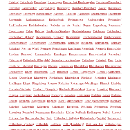
Raisting
Raitenbuch
Ramerberg
Rammingen
Ramsau bei Berchtesgaden
Ramstein-Miesenbach
Ramsthal
Randersacker
Rangendingen
Rannungen
Ransbach-Baumbach
Rastatt
Ratshausen
Rattelsdorf
Rattenberg
Rattenkirchen
Rattiszell
Raubling
Rauenberg
Rauhenebrach
Ravensburg
Ravenstein
Rechberghausen
Rechtenbach
Rechtenstein
Rechtmehring
Reckendorf
Recklinghausen
Rednitzhembach
Redwitz an der Rodach
Regen
Regensburg
Regenstauf
Regnitzlosau
Rehau
Rehling
Rehlingen-Siersburg
Reichartshausen
Reichenau
Reichenbach
Reichenbach (Cham)
Reichenbach (Kronach)
Reichenberg
Reichenschwand
Reichersbeuern
Reichertshausen
Reichertsheim
Reichertshofen
Reichling
Reilingen
Reimlingen
Reisbach
Reischach
Reit im Winkl
Remagen
Remchingen
Remlingen
Remscheid
Remseck
Remshalden
Renchen
Rennerod
Rennertshofen
Renningen
Renquishausen
Rentweinsdorf
Rettenbach
(Günzburg)
Rettenbach (Oberpfalz)
Rettenbach am Auerberg
Rettenberg
Retzstadt
Reut
Reute
Reuth bei Erbendorf
Reutlingen
Rheinau
Rheinböllen
Rheinfelden
Rheinhausen
Rheinmünster
Rheinstetten
Rhens
Rickenbach
Ried
Riedbach
Rieden (Forggensee)
Rieden (Kaufbeuren)
Rieden (Oberpfalz)
Riedenberg
Riedenburg
Riedenheim
Riederich
Riedering
Riedhausen
Riedlingen
Riegel
Riegelsberg
Riegsee
Riekofen
Rielasingen-Worblingen
Rieneck
Riesbürg
Rietheim-Weilheim
Rimbach (Oberpfalz)
Rimbach (Rottal-Inn)
Rimpar
Rimsting
Rinchnach
Ringelai
Ringsheim
Rockenhausen
Röckingen
Rodalben
Rödelmaier
Rödelsee
Roden
Rödental
Roding
Röfingen
Roggenburg
Rögling
Rohr (Mittelfranken)
Rohr (Niederbayern)
Rohrbach
Rohrdorf
Rohrenfels
Röhrmoos
Röhrnbach
Roigheim
Röllbach
Römerstein
Ronsberg
Rosenberg
Rosenfeld
Rosengarten
Rosenheim
Röslau
Roßbach
Roßhaupten
Roßtal
Rostock
Rot am See
Rot an der Rot
Roth
Röthenbach (Allgäu)
Röthenbach (Pegnitz)
Rothenbuch
Rothenburg (Tauber)
Rothenfels
Röthlein
Rott (Landsberg)
Rott am Inn
Rottach-Egern
Rottenacker
Röttenbach (Erlangen)
Röttenbach (Roth)
Rottenbuch
Rottenburg
Rottenburg an der