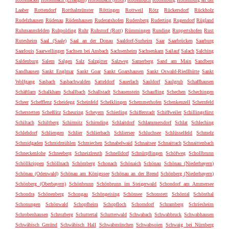
Laaber
Rottendorf
Rotthalmünster
Röttingen
Rottweil
Rötz
Rückersdorf
Rückholz
Rudelzhausen
Rüdenau
Rüdenhausen
Ruderatshofen
Rudersberg
Ruderting
Rugendorf
Rügland
Ruhmannsfelden
Ruhpolding
Ruhr
Ruhstorf (Rott)
Rümmingen
Runding
Ruppertshofen
Rust
Rutesheim
Saal (Saale)
Saal an der Donau
Saaldorf-Surheim
Saar
Saarbrücken
Saarburg
Saarlouis
Saarwellingen
Sachsen bei Ansbach
Sachsenheim
Sachsenkam
Sailauf
Salach
Salching
Saldenburg
Salem
Salgen
Salz
Salzgitter
Salzweg
Samerberg
Sand am Main
Sandberg
Sandhausen
Sankt Englmar
Sankt Goar
Sankt Goarshausen
Sankt Oswald-Riedlhütte
Sankt
Wolfgang
Sasbach
Sasbachwalden
Satteldorf
Sauerlach
Sauldorf
Saulgrub
Schaffhausen
Schäftlarn
Schalkham
Schallbach
Schallstadt
Schauenstein
Schaufling
Schechen
Schechingen
Scheer
Schefflenz
Scheidegg
Scheinfeld
Schelklingen
Schemmerhofen
Schenkenzell
Schernfeld
Scherstetten
Scheßlitz
Scheuring
Scheyern
Schierling
Schifferstadt
Schiffweiler
Schillingsfürst
Schiltach
Schiltberg
Schirmitz
Schirnding
Schlaitdorf
Schlammersdorf
Schlat
Schleching
Schlehdorf
Schliengen
Schlier
Schlierbach
Schliersee
Schluchsee
Schlüsselfeld
Schmelz
Schmidgaden
Schmidmühlen
Schmiechen
Schnabelwaid
Schnaitsee
Schnaittach
Schnaittenbach
Schneckenlohe
Schneeberg
Schneizlreuth
Schnelldorf
Schnürpflingen
Schöfweg
Schollbrunn
Schöllkrippen
Schöllnach
Schömberg
Schonach
Schönaich
Schönau
Schönau (Niederbayern)
Schönau (Odenwald)
Schönau am Königssee
Schönau an der Brend
Schönberg (Niederbayern)
Schönberg (Oberbayern)
Schönbrunn
Schönbrunn im Steigerwald
Schondorf am Ammersee
Schondra
Schönenberg
Schongau
Schöngeising
Schönsee
Schonstett
Schöntal
Schönthal
Schonungen
Schönwald
Schopfheim
Schopfloch
Schorndorf
Schramberg
Schriesheim
Schrobenhausen
Schrozberg
Schuttertal
Schutterwald
Schwabach
Schwabbruck
Schwabhausen
Schwäbisch Gmünd
Schwäbisch Hall
Schwabmünchen
Schwabsoien
Schwaig bei Nürnberg