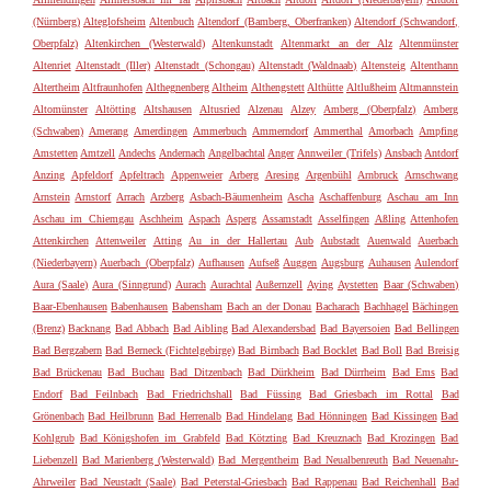
(Nürnberg)
Alteglofsheim
Altenbuch
Altendorf (Bamberg, Oberfranken)
Altendorf (Schwandorf,
Oberpfalz)
Altenkirchen (Westerwald)
Altenkunstadt
Altenmarkt an der Alz
Altenmünster
Altenriet
Altenstadt (Iller)
Altenstadt (Schongau)
Altenstadt (Waldnaab)
Altensteig
Altenthann
Altertheim
Altfraunhofen
Althegnenberg
Altheim
Althengstett
Althütte
Altlußheim
Altmannstein
Altomünster
Altötting
Altshausen
Altusried
Alzenau
Alzey
Amberg (Oberpfalz)
Amberg
(Schwaben)
Amerang
Amerdingen
Ammerbuch
Ammerndorf
Ammerthal
Amorbach
Ampfing
Amstetten
Amtzell
Andechs
Andernach
Angelbachtal
Anger
Annweiler (Trifels)
Ansbach
Antdorf
Anzing
Apfeldorf
Apfeltrach
Appenweier
Arberg
Aresing
Argenbühl
Arnbruck
Arnschwang
Arnstein
Arnstorf
Arrach
Arzberg
Asbach-Bäumenheim
Ascha
Aschaffenburg
Aschau am Inn
Aschau im Chiemgau
Aschheim
Aspach
Asperg
Assamstadt
Asselfingen
Aßling
Attenhofen
Attenkirchen
Attenweiler
Atting
Au in der Hallertau
Aub
Aubstadt
Auenwald
Auerbach
(Niederbayern)
Auerbach (Oberpfalz)
Aufhausen
Aufseß
Auggen
Augsburg
Auhausen
Aulendorf
Aura (Saale)
Aura (Sinngrund)
Aurach
Aurachtal
Außernzell
Aying
Aystetten
Baar (Schwaben)
Baar-Ebenhausen
Babenhausen
Babensham
Bach an der Donau
Bacharach
Bachhagel
Bächingen
(Brenz)
Backnang
Bad Abbach
Bad Aibling
Bad Alexandersbad
Bad Bayersoien
Bad Bellingen
Bad Bergzabern
Bad Berneck (Fichtelgebirge)
Bad Birnbach
Bad Bocklet
Bad Boll
Bad Breisig
Bad Brückenau
Bad Buchau
Bad Ditzenbach
Bad Dürkheim
Bad Dürrheim
Bad Ems
Bad
Endorf
Bad Feilnbach
Bad Friedrichshall
Bad Füssing
Bad Griesbach im Rottal
Bad
Grönenbach
Bad Heilbrunn
Bad Herrenalb
Bad Hindelang
Bad Hönningen
Bad Kissingen
Bad
Kohlgrub
Bad Königshofen im Grabfeld
Bad Kötzting
Bad Kreuznach
Bad Krozingen
Bad
Liebenzell
Bad Marienberg (Westerwald)
Bad Mergentheim
Bad Neualbenreuth
Bad Neuenahr-
Ahrweiler
Bad Neustadt (Saale)
Bad Peterstal-Griesbach
Bad Rappenau
Bad Reichenhall
Bad