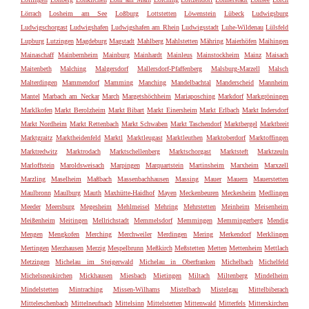
Lörrach
Losheim am See
Loßburg
Lottstetten
Löwenstein
Lübeck
Ludwigsburg
Ludwigschorgast
Ludwigshafen
Ludwigshafen am Rhein
Ludwigsstadt
Luhe-Wildenau
Lülsfeld
Lupburg
Lutzingen
Magdeburg
Magstadt
Mahlberg
Mahlstetten
Mähring
Maierhöfen
Maihingen
Mainaschaff
Mainbernheim
Mainburg
Mainhardt
Mainleus
Mainstockheim
Mainz
Maisach
Maitenbeth
Malching
Malgersdorf
Mallersdorf-Pfaffenberg
Malsburg-Marzell
Malsch
Malterdingen
Mammendorf
Mamming
Manching
Mandelbachtal
Manderscheid
Mannheim
Mantel
Marbach am Neckar
March
Margetshöchheim
Mariaposching
Markdorf
Markgröningen
Marklkofen
Markt Berolzheim
Markt Bibart
Markt Einersheim
Markt Erlbach
Markt Indersdorf
Markt Nordheim
Markt Rettenbach
Markt Schwaben
Markt Taschendorf
Marktbergel
Marktbreit
Marktgraitz
Marktheidenfeld
Marktl
Marktleugast
Marktleuthen
Marktoberdorf
Marktoffingen
Marktredwitz
Marktrodach
Marktschellenberg
Marktschorgast
Marktsteft
Marktzeuln
Marloffstein
Maroldsweisach
Marpingen
Marquartstein
Martinsheim
Marxheim
Marxzell
Marzling
Maselheim
Maßbach
Massenbachhausen
Massing
Mauer
Mauern
Mauerstetten
Maulbronn
Maulburg
Mauth
Maxhütte-Haidhof
Mayen
Meckenbeuren
Meckesheim
Medlingen
Meeder
Meersburg
Megesheim
Mehlmeisel
Mehring
Mehrstetten
Meinheim
Meisenheim
Meißenheim
Meitingen
Mellrichstadt
Memmelsdorf
Memmingen
Memmingerberg
Mendig
Mengen
Mengkofen
Merching
Merchweiler
Merdingen
Mering
Merkendorf
Merklingen
Mertingen
Merzhausen
Merzig
Mespelbrunn
Meßkirch
Meßstetten
Metten
Mettenheim
Mettlach
Metzingen
Michelau im Steigerwald
Michelau in Oberfranken
Michelbach
Michelfeld
Michelsneukirchen
Mickhausen
Miesbach
Mietingen
Miltach
Miltenberg
Mindelheim
Mindelstetten
Mintraching
Missen-Wilhams
Mistelbach
Mistelgau
Mittelbiberach
Mitteleschenbach
Mittelneufnach
Mittelsinn
Mittelstetten
Mittenwald
Mitterfels
Mitterskirchen