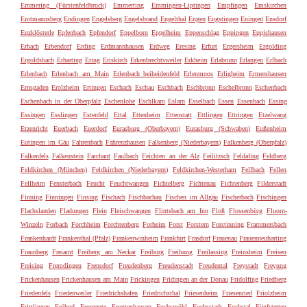
Emmering (Fürstenfeldbruck)
Emmerting
Emmingen-Liptingen
Empfingen
Emskirchen
Emtmannsberg
Endingen
Engelsberg
Engelsbrand
Engelthal
Engen
Engstingen
Eningen
Ensdorf
Enzklösterle
Epfenbach
Epfendorf
Eppelborn
Eppelheim
Eppenschlag
Eppingen
Eppishausen
Erbach
Erbendorf
Erding
Erdmannhausen
Erdweg
Eresing
Erfurt
Ergersheim
Ergolding
Ergoldsbach
Erharting
Ering
Eriskirch
Erkenbrechtsweiler
Erkheim
Erlabrunn
Erlangen
Erlbach
Erlenbach
Erlenbach am Main
Erlenbach beiheidenfeld
Erlenmoos
Erligheim
Ermershausen
Ernsgaden
Erolzheim
Ertingen
Eschach
Eschau
Eschbach
Eschbronn
Eschelbronn
Eschenbach
Eschenbach in der Oberpfalz
Eschenlohe
Eschlkam
Eslarn
Esselbach
Essen
Essenbach
Essing
Essingen
Esslingen
Estenfeld
Ettal
Ettenheim
Ettenstatt
Ettlingen
Ettringen
Etzelwang
Etzenricht
Euerbach
Euerdorf
Eurasburg (Oberbayern)
Eurasburg (Schwaben)
Eußenheim
Eutingen im Gäu
Fahrenbach
Fahrenzhausen
Falkenberg (Niederbayern)
Falkenberg (Oberpfalz)
Falkenfels
Falkenstein
Farchant
Faulbach
Feichten an der Alz
Feilitzsch
Feldafing
Feldberg
Feldkirchen (München)
Feldkirchen (Niederbayern)
Feldkirchen-Westerham
Fellbach
Fellen
Fellheim
Fensterbach
Feucht
Feuchtwangen
Fichtelberg
Fichtenau
Fichtenberg
Filderstadt
Finning
Finningen
Finsing
Fischach
Fischbachau
Fischen im Allgäu
Fischerbach
Fischingen
Flachslanden
Fladungen
Flein
Fleischwangen
Flintsbach am Inn
Floß
Flossenbürg
Fluorn-
Winzeln
Forbach
Forchheim
Forchtenberg
Forheim
Forst
Forstern
Forstinning
Frammersbach
Frankenhardt
Frankenthal (Pfalz)
Frankenwinheim
Frankfurt
Frasdorf
Frauenau
Frauenneuharting
Fraunberg
Freiamt
Freiberg am Neckar
Freiburg
Freihung
Freilassing
Freinsheim
Freisen
Freising
Fremdingen
Frensdorf
Freudenberg
Freudenstadt
Freudental
Freystadt
Freyung
Frickenhausen
Frickenhausen am Main
Frickingen
Fridingen an der Donau
Fridolfing
Friedberg
Friedenfels
Friedenweiler
Friedrichshafen
Friedrichsthal
Friesenheim
Friesenried
Friolzheim
Frittlingen
Fröhnd
Fronreute
Frontenhausen
Fuchsmühl
Fuchsstadt
Fuchstal
Fünfstetten