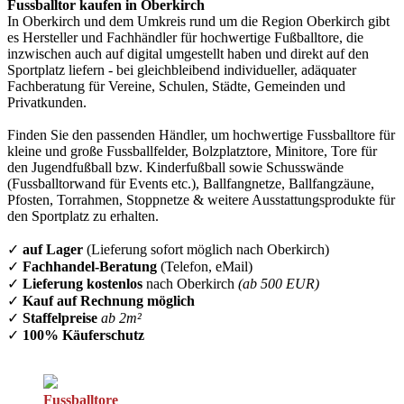
Fussballtor kaufen in Oberkirch
In Oberkirch und dem Umkreis rund um die Region Oberkirch gibt
es Hersteller und Fachhändler für hochwertige Fußballtore, die
inzwischen auch auf digital umgestellt haben und direkt auf den
Sportplatz liefern - bei gleichbleibend individueller, adäquater
Fachberatung für Vereine, Schulen, Städte, Gemeinden und
Privatkunden.
Finden Sie den passenden Händler, um hochwertige Fussballtore für
kleine und große Fussballfelder, Bolzplatztore, Minitore, Tore für
den Jugendfußball bzw. Kinderfußball sowie Schusswände
(Fussballtorwand für Events etc.), Ballfangnetze, Ballfangzäune,
Pfosten, Torrahmen, Stoppnetze & weitere Ausstattungsprodukte für
den Sportplatz zu erhalten.
✓
auf Lager
(Lieferung sofort möglich nach Oberkirch)
✓
Fachhandel-Beratung
(Telefon, eMail)
✓
Lieferung kostenlos
nach Oberkirch
(ab 500 EUR)
✓
Kauf auf Rechnung möglich
✓
Staffelpreise
ab 2m²
✓
100% Käuferschutz
Fussballtore