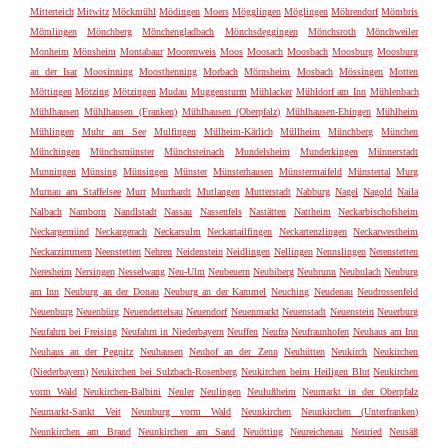
Mitterteich
Mitwitz
Möckmühl
Mödingen
Moers
Mögglingen
Möglingen
Möhrendorf
Mömbris
Mömlingen
Mönchberg
Mönchengladbach
Mönchsdeggingen
Mönchsroth
Mönchweiler
Monheim
Mönsheim
Montabaur
Moorenweis
Moos
Moosach
Moosbach
Moosburg
Moosburg
an der Isar
Moosinning
Moosthenning
Morbach
Mörnsheim
Mosbach
Mössingen
Motten
Möttingen
Mötzing
Mötzingen
Mudau
Muggensturm
Mühlacker
Mühldorf am Inn
Mühlenbach
Mühlhausen
Mühlhausen (Franken)
Mühlhausen (Oberpfalz)
Mühlhausen-Ehingen
Mühlheim
Mühlingen
Muhr am See
Mulfingen
Mülheim-Kärlich
Müllheim
Münchberg
München
Münchingen
Münchsmünster
Münchsteinach
Mundelsheim
Munderkingen
Münnerstadt
Munningen
Münsing
Münsingen
Münster
Münsterhausen
Münstermaifeld
Münstertal
Murg
Murnau am Staffelsee
Murr
Murrhardt
Mutlangen
Mutterstadt
Nabburg
Nagel
Nagold
Naila
Nalbach
Namborn
Nandlstadt
Nassau
Nassenfels
Nastätten
Nattheim
Neckarbischofsheim
Neckargemünd
Neckargerach
Neckarsulm
Neckartailfingen
Neckartenzlingen
Neckarwestheim
Neckarzimmern
Neenstetten
Nehren
Neidenstein
Neidlingen
Nellingen
Nennslingen
Nerenstetten
Neresheim
Nersingen
Nesselwang
Neu-Ulm
Neubeuern
Neubiberg
Neubrunn
Neubulach
Neuburg
am Inn
Neuburg an der Donau
Neuburg an der Kammel
Neuching
Neudenau
Neudrossenfeld
Neuenburg
Neuenbürg
Neuendettelsau
Neuendorf
Neuenmarkt
Neuenstadt
Neuenstein
Neuerburg
Neufahrn bei Freising
Neufahrn in Niederbayern
Neuffen
Neufra
Neufraunhofen
Neuhaus am Inn
Neuhaus an der Pegnitz
Neuhausen
Neuhof an der Zenn
Neuhütten
Neukirch
Neukirchen
(Niederbayern)
Neukirchen bei Sulzbach-Rosenberg
Neukirchen beim Heiligen Blut
Neukirchen
vorm Wald
Neukirchen-Balbini
Neuler
Neulingen
Neulußheim
Neumarkt in der Oberpfalz
Neumarkt-Sankt Veit
Neunburg vorm Wald
Neunkirchen
Neunkirchen (Unterfranken)
Neunkirchen am Brand
Neunkirchen am Sand
Neuötting
Neureichenau
Neuried
Neusäß