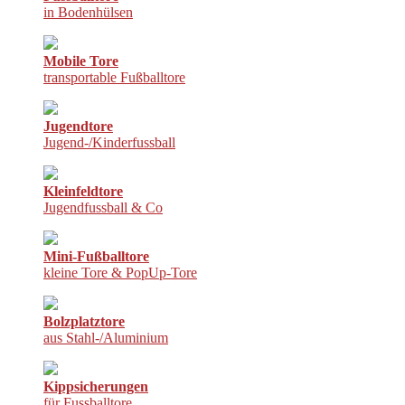
in Bodenhülsen
Mobile Tore
transportable Fußballtore
Jugendtore
Jugend-/Kinderfussball
Kleinfeldtore
Jugendfussball & Co
Mini-Fußballtore
kleine Tore & PopUp-Tore
Bolzplatztore
aus Stahl-/Aluminium
Kippsicherungen
für Fussballtore