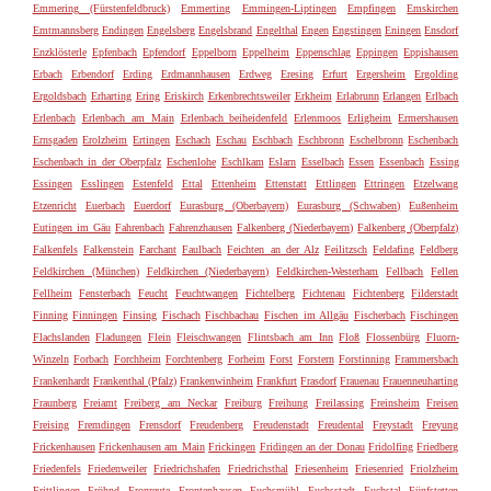
Emmering (Fürstenfeldbruck)
Emmerting
Emmingen-Liptingen
Empfingen
Emskirchen
Emtmannsberg
Endingen
Engelsberg
Engelsbrand
Engelthal
Engen
Engstingen
Eningen
Ensdorf
Enzklösterle
Epfenbach
Epfendorf
Eppelborn
Eppelheim
Eppenschlag
Eppingen
Eppishausen
Erbach
Erbendorf
Erding
Erdmannhausen
Erdweg
Eresing
Erfurt
Ergersheim
Ergolding
Ergoldsbach
Erharting
Ering
Eriskirch
Erkenbrechtsweiler
Erkheim
Erlabrunn
Erlangen
Erlbach
Erlenbach
Erlenbach am Main
Erlenbach beiheidenfeld
Erlenmoos
Erligheim
Ermershausen
Ernsgaden
Erolzheim
Ertingen
Eschach
Eschau
Eschbach
Eschbronn
Eschelbronn
Eschenbach
Eschenbach in der Oberpfalz
Eschenlohe
Eschlkam
Eslarn
Esselbach
Essen
Essenbach
Essing
Essingen
Esslingen
Estenfeld
Ettal
Ettenheim
Ettenstatt
Ettlingen
Ettringen
Etzelwang
Etzenricht
Euerbach
Euerdorf
Eurasburg (Oberbayern)
Eurasburg (Schwaben)
Eußenheim
Eutingen im Gäu
Fahrenbach
Fahrenzhausen
Falkenberg (Niederbayern)
Falkenberg (Oberpfalz)
Falkenfels
Falkenstein
Farchant
Faulbach
Feichten an der Alz
Feilitzsch
Feldafing
Feldberg
Feldkirchen (München)
Feldkirchen (Niederbayern)
Feldkirchen-Westerham
Fellbach
Fellen
Fellheim
Fensterbach
Feucht
Feuchtwangen
Fichtelberg
Fichtenau
Fichtenberg
Filderstadt
Finning
Finningen
Finsing
Fischach
Fischbachau
Fischen im Allgäu
Fischerbach
Fischingen
Flachslanden
Fladungen
Flein
Fleischwangen
Flintsbach am Inn
Floß
Flossenbürg
Fluorn-
Winzeln
Forbach
Forchheim
Forchtenberg
Forheim
Forst
Forstern
Forstinning
Frammersbach
Frankenhardt
Frankenthal (Pfalz)
Frankenwinheim
Frankfurt
Frasdorf
Frauenau
Frauenneuharting
Fraunberg
Freiamt
Freiberg am Neckar
Freiburg
Freihung
Freilassing
Freinsheim
Freisen
Freising
Fremdingen
Frensdorf
Freudenberg
Freudenstadt
Freudental
Freystadt
Freyung
Frickenhausen
Frickenhausen am Main
Frickingen
Fridingen an der Donau
Fridolfing
Friedberg
Friedenfels
Friedenweiler
Friedrichshafen
Friedrichsthal
Friesenheim
Friesenried
Friolzheim
Frittlingen
Fröhnd
Fronreute
Frontenhausen
Fuchsmühl
Fuchsstadt
Fuchstal
Fünfstetten