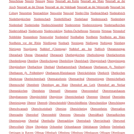
Neuschönau
Neusitz
Neusorg
Neuss
Neustadt am Kulm
Neustadt am Main
Neustadt an der
Aisch
Neustadt an der Donau
Neustadt an der Waldnaab
Neustadt an der Weinstraße
Neustadt bei
Coburg
Neustetten
Neutraubling
Neuweiler
Neuwied
Nieder-Olm
Niederaichbach
Niederalteich
Niederbergkirchen
Niedereschach
Niederfüllbach
Niederlauer
Niedermurach
Niedernberg
Niedernhall
Niederrieden
Niederschönenfeld
Niederstetten
Niederstotzingen
Niedertaufkirchen
Niederviehbach
Niederwerrn
Niederwinkling
Niefern-Öschelbronn
Nierstein
Nittenau
Nittendorf
Nohfelden
Nonnenhorn
Nonnweiler
Nordendorf
Nordhalben
Nordheim
Nordheim am Main
Nordheim vor der Rhön
Nördlingen
Nordrach
Notzingen
Nüdlingen
Nufringen
Nürnberg
Nürtingen
Nusplingen
Nußdorf (Chiemgau)
Nußdorf am Inn
Nußloch
Oberammergau
Oberasbach
Oberau
Oberaudorf
Oberaurach
Oberbergkirchen
Oberboihingen
Oberdachstetten
Oberderdingen
Oberding
Oberdischingen
Oberdolling
Oberelsbach
Obergriesbach
Obergröningen
Obergünzburg
Oberhaching
Oberhaid
Oberharmersbach
Oberhausen
Oberhausen (b. Neuburg)
Oberhausen (b. Peißenberg)
Oberhausen-Rheinhausen
Oberickelsheim
Oberkirch
Oberkochen
Oberkotzau
Oberleichtersbach
Obermaiselstein
Obermarchtal
Obermeitingen
Obermichelbach
Obermoschel
Obernbreit
Obernburg am Main
Oberndorf am Lech
Oberndorf am Neckar
Oberneukirchen
Obernheim
Obernzell
Obernzenn
Oberostendorf
Oberottmarshausen
Oberpframmern
Oberpleichfeld
Oberpöring
Oberreichenbach
Oberreute
Oberried
Oberrieden
Oberriexingen
Oberrot
Oberroth
Oberscheinfeld
Oberschleißheim
Oberschneiding
Oberschönegg
Oberschwarzach
Oberschweinbach
Obersinn
Obersöchering
Obersontheim
Oberstadion
Oberstaufen
Oberstdorf
Oberstenfeld
Oberstreu
Obersulm
Obersüßbach
Obertaufkirchen
Oberteuringen
Oberthal
Oberthulba
Obertraubling
Obertrubach
Oberviechtach
Oberwesel
Oberwolfach
Obing
Obrigheim
Ochsenfurt
Ochsenhausen
Odelzhausen
Oedheim
Oerlenbach
Oettingen in Bayern
Offenau
Offenbach
Offenberg
Offenburg
Offenhausen
Offingen
Ofterdingen