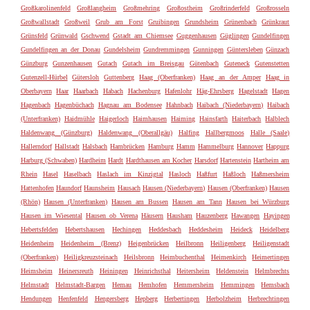
Großkarolinenfeld
Großlangheim
Großmehring
Großostheim
Großrinderfeld
Großrosseln
Großwallstadt
Großweil
Grub am Forst
Gruibingen
Grundsheim
Grünenbach
Grünkraut
Grünsfeld
Grünwald
Gschwend
Gstadt am Chiemsee
Guggenhausen
Güglingen
Gundelfingen
Gundelfingen an der Donau
Gundelsheim
Gundremmingen
Gunningen
Güntersleben
Günzach
Günzburg
Gunzenhausen
Gutach
Gutach im Breisgau
Gütenbach
Guteneck
Gutenstetten
Gutenzell-Hürbel
Gütersloh
Guttenberg
Haag (Oberfranken)
Haag an der Amper
Haag in
Oberbayern
Haar
Haarbach
Habach
Hachenburg
Hafenlohr
Häg-Ehrsberg
Hagelstadt
Hagen
Hagenbach
Hagenbüchach
Hagnau am Bodensee
Hahnbach
Haibach (Niederbayern)
Haibach
(Unterfranken)
Haidmühle
Haigerloch
Haimhausen
Haiming
Hainsfarth
Haiterbach
Halblech
Haldenwang (Günzburg)
Haldenwang (Oberallgäu)
Halfing
Hallbergmoos
Halle (Saale)
Hallerndorf
Hallstadt
Halsbach
Hambrücken
Hamburg
Hamm
Hammelburg
Hannover
Happurg
Harburg (Schwaben)
Hardheim
Hardt
Hardthausen am Kocher
Harsdorf
Hartenstein
Hartheim am
Rhein
Hasel
Haselbach
Haslach im Kinzigtal
Hasloch
Haßfurt
Haßloch
Haßmersheim
Hattenhofen
Haundorf
Haunsheim
Hausach
Hausen (Niederbayern)
Hausen (Oberfranken)
Hausen
(Rhön)
Hausen (Unterfranken)
Hausen am Bussen
Hausen am Tann
Hausen bei Würzburg
Hausen im Wiesental
Hausen ob Verena
Häusern
Hausham
Hauzenberg
Hawangen
Hayingen
Hebertsfelden
Hebertshausen
Hechingen
Heddesbach
Heddesheim
Heideck
Heidelberg
Heidenheim
Heidenheim (Brenz)
Heigenbrücken
Heilbronn
Heiligenberg
Heiligenstadt
(Oberfranken)
Heiligkreuzsteinach
Heilsbronn
Heimbuchenthal
Heimenkirch
Heimertingen
Heimsheim
Heinersreuth
Heiningen
Heinrichsthal
Heitersheim
Heldenstein
Helmbrechts
Helmstadt
Helmstadt-Bargen
Hemau
Hemhofen
Hemmersheim
Hemmingen
Hemsbach
Hendungen
Henfenfeld
Hengersberg
Hepberg
Herbertingen
Herbolzheim
Herbrechtingen