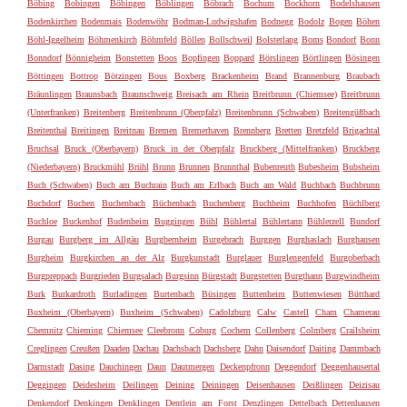
Böbing
Bobingen
Böbingen
Böblingen
Böbrach
Bochum
Bockhorn
Bodelshausen
Bodenkirchen
Bodenmais
Bodenwöhr
Bodman-Ludwigshafen
Bodnegg
Bodolz
Bogen
Böhen
Böhl-Iggelheim
Böhmenkirch
Böhmfeld
Böllen
Bollschweil
Bolsterlang
Boms
Bondorf
Bonn
Bonndorf
Bönnigheim
Bonstetten
Boos
Bopfingen
Boppard
Börslingen
Börtlingen
Bösingen
Böttingen
Bottrop
Bötzingen
Bous
Boxberg
Brackenheim
Brand
Brannenburg
Braubach
Bräunlingen
Braunsbach
Braunschweig
Breisach am Rhein
Breitbrunn (Chiemsee)
Breitbrunn
(Unterfranken)
Breitenberg
Breitenbrunn (Oberpfalz)
Breitenbrunn (Schwaben)
Breitengüßbach
Breitenthal
Breitingen
Breitnau
Bremen
Bremerhaven
Brennberg
Bretten
Bretzfeld
Brigachtal
Bruchsal
Bruck (Oberbayern)
Bruck in der Oberpfalz
Bruckberg (Mittelfranken)
Bruckberg
(Niederbayern)
Bruckmühl
Brühl
Brunn
Brunnen
Brunnthal
Bubenreuth
Bubesheim
Bubsheim
Buch (Schwaben)
Buch am Buchrain
Buch am Erlbach
Buch am Wald
Buchbach
Buchbrunn
Buchdorf
Buchen
Buchenbach
Büchenbach
Buchenberg
Buchheim
Buchhofen
Büchlberg
Buchloe
Buckenhof
Budenheim
Buggingen
Bühl
Bühlertal
Bühlertann
Bühlerzell
Bundorf
Burgau
Burgberg im Allgäu
Burgbernheim
Burgebrach
Burggen
Burghaslach
Burghausen
Burgheim
Burgkirchen an der Alz
Burgkunstadt
Burglauer
Burglengenfeld
Burgoberbach
Burgpreppach
Burgrieden
Burgsalach
Burgsinn
Bürgstadt
Burgstetten
Burgthann
Burgwindheim
Burk
Burkardroth
Burladingen
Burtenbach
Büsingen
Buttenheim
Buttenwiesen
Bütthard
Buxheim (Oberbayern)
Buxheim (Schwaben)
Cadolzburg
Calw
Castell
Cham
Chamerau
Chemnitz
Chieming
Chiemsee
Cleebronn
Coburg
Cochem
Collenberg
Colmberg
Crailsheim
Creglingen
Creußen
Daaden
Dachau
Dachsbach
Dachsberg
Dahn
Daisendorf
Daiting
Dammbach
Darmstadt
Dasing
Dauchingen
Daun
Dautmergen
Deckenpfronn
Deggendorf
Deggenhausertal
Deggingen
Deidesheim
Deilingen
Deining
Deiningen
Deisenhausen
Deißlingen
Deizisau
Denkendorf
Denkingen
Denklingen
Dentlein am Forst
Denzlingen
Dettelbach
Dettenhausen