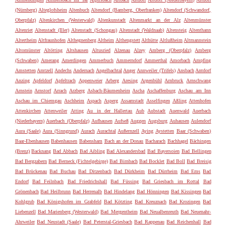
(Nürnberg)
Alteglofsheim
Altenbuch
Altendorf (Bamberg, Oberfranken)
Altendorf (Schwandorf,
Oberpfalz)
Altenkirchen (Westerwald)
Altenkunstadt
Altenmarkt an der Alz
Altenmünster
Altenriet
Altenstadt (Iller)
Altenstadt (Schongau)
Altenstadt (Waldnaab)
Altensteig
Altenthann
Altertheim
Altfraunhofen
Althegnenberg
Altheim
Althengstett
Althütte
Altlußheim
Altmannstein
Altomünster
Altötting
Altshausen
Altusried
Alzenau
Alzey
Amberg (Oberpfalz)
Amberg
(Schwaben)
Amerang
Amerdingen
Ammerbuch
Ammerndorf
Ammerthal
Amorbach
Ampfing
Amstetten
Amtzell
Andechs
Andernach
Angelbachtal
Anger
Annweiler (Trifels)
Ansbach
Antdorf
Anzing
Apfeldorf
Apfeltrach
Appenweier
Arberg
Aresing
Argenbühl
Arnbruck
Arnschwang
Arnstein
Arnstorf
Arrach
Arzberg
Asbach-Bäumenheim
Ascha
Aschaffenburg
Aschau am Inn
Aschau im Chiemgau
Aschheim
Aspach
Asperg
Assamstadt
Asselfingen
Aßling
Attenhofen
Attenkirchen
Attenweiler
Atting
Au in der Hallertau
Aub
Aubstadt
Auenwald
Auerbach
(Niederbayern)
Auerbach (Oberpfalz)
Aufhausen
Aufseß
Auggen
Augsburg
Auhausen
Aulendorf
Aura (Saale)
Aura (Sinngrund)
Aurach
Aurachtal
Außernzell
Aying
Aystetten
Baar (Schwaben)
Baar-Ebenhausen
Babenhausen
Babensham
Bach an der Donau
Bacharach
Bachhagel
Bächingen
(Brenz)
Backnang
Bad Abbach
Bad Aibling
Bad Alexandersbad
Bad Bayersoien
Bad Bellingen
Bad Bergzabern
Bad Berneck (Fichtelgebirge)
Bad Birnbach
Bad Bocklet
Bad Boll
Bad Breisig
Bad Brückenau
Bad Buchau
Bad Ditzenbach
Bad Dürkheim
Bad Dürrheim
Bad Ems
Bad
Endorf
Bad Feilnbach
Bad Friedrichshall
Bad Füssing
Bad Griesbach im Rottal
Bad
Grönenbach
Bad Heilbrunn
Bad Herrenalb
Bad Hindelang
Bad Hönningen
Bad Kissingen
Bad
Kohlgrub
Bad Königshofen im Grabfeld
Bad Kötzting
Bad Kreuznach
Bad Krozingen
Bad
Liebenzell
Bad Marienberg (Westerwald)
Bad Mergentheim
Bad Neualbenreuth
Bad Neuenahr-
Ahrweiler
Bad Neustadt (Saale)
Bad Peterstal-Griesbach
Bad Rappenau
Bad Reichenhall
Bad