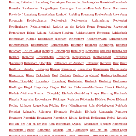
Raisting
Raitenbuch
Ramerberg
Rammingen
Ramsau bei Berchtesgaden
Ramstein-Miesenbach
Ramsthal
Randersacker
Rangendingen
Rannungen
Ransbach-Baumbach
Rastatt
Ratshausen
Rattelsdorf
Rattenberg
Rattenkirchen
Rattiszell
Raubling
Rauenberg
Rauhenebrach
Ravensburg
Ravenstein
Rechberghausen
Rechtenbach
Rechtenstein
Rechtmehring
Reckendorf
Recklinghausen
Rednitzhembach
Redwitz an der Rodach
Regen
Regensburg
Regenstauf
Regnitzlosau
Rehau
Rehling
Rehlingen-Siersburg
Reichartshausen
Reichenau
Reichenbach
Reichenbach (Cham)
Reichenbach (Kronach)
Reichenberg
Reichenschwand
Reichersbeuern
Reichertshausen
Reichertsheim
Reichertshofen
Reichling
Reilingen
Reimlingen
Reisbach
Reischach
Reit im Winkl
Remagen
Remchingen
Remlingen
Remscheid
Remseck
Remshalden
Renchen
Rennerod
Rennertshofen
Renningen
Renquishausen
Rentweinsdorf
Rettenbach
(Günzburg)
Rettenbach (Oberpfalz)
Rettenbach am Auerberg
Rettenberg
Retzstadt
Reut
Reute
Reuth bei Erbendorf
Reutlingen
Rheinau
Rheinböllen
Rheinfelden
Rheinhausen
Rheinmünster
Rheinstetten
Rhens
Rickenbach
Ried
Riedbach
Rieden (Forggensee)
Rieden (Kaufbeuren)
Rieden (Oberpfalz)
Riedenberg
Riedenburg
Riedenheim
Riederich
Riedering
Riedhausen
Riedlingen
Riegel
Riegelsberg
Riegsee
Riekofen
Rielasingen-Worblingen
Rieneck
Riesbürg
Rietheim-Weilheim
Rimbach (Oberpfalz)
Rimbach (Rottal-Inn)
Rimpar
Rimsting
Rinchnach
Ringelai
Ringsheim
Rockenhausen
Röckingen
Rodalben
Rödelmaier
Rödelsee
Roden
Rödental
Roding
Röfingen
Roggenburg
Rögling
Rohr (Mittelfranken)
Rohr (Niederbayern)
Rohrbach
Rohrdorf
Rohrenfels
Röhrmoos
Röhrnbach
Roigheim
Röllbach
Römerstein
Ronsberg
Rosenberg
Rosenfeld
Rosengarten
Rosenheim
Röslau
Roßbach
Roßhaupten
Roßtal
Rostock
Rot am See
Rot an der Rot
Roth
Röthenbach (Allgäu)
Röthenbach (Pegnitz)
Rothenbuch
Rothenburg (Tauber)
Rothenfels
Röthlein
Rott (Landsberg)
Rott am Inn
Rottach-Egern
Rottenacker
Röttenbach (Erlangen)
Röttenbach (Roth)
Rottenbuch
Rottenburg
Rottenburg an der