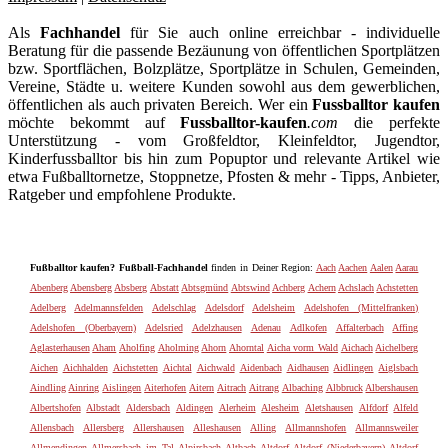
Als
Fachhandel
für Sie auch online erreichbar - individuelle
Beratung für die passende Bezäunung von öffentlichen Sportplätzen
bzw. Sportflächen, Bolzplätze, Sportplätze in Schulen, Gemeinden,
Vereine, Städte u. weitere Kunden sowohl aus dem gewerblichen,
öffentlichen als auch privaten Bereich. Wer ein
Fussballtor kaufen
möchte bekommt auf
Fussballtor-kaufen
.com
die perfekte
Unterstützung - vom Großfeldtor, Kleinfeldtor, Jugendtor,
Kinderfussballtor bis hin zum Popuptor und relevante Artikel wie
etwa Fußballtornetze, Stoppnetze, Pfosten & mehr - Tipps, Anbieter,
Ratgeber und empfohlene Produkte.
Fußballtor kaufen? Fußball-Fachhandel
finden in Deiner Region:
Aach
Aachen
Aalen
Aarau
Abenberg
Abensberg
Absberg
Abstatt
Abtsgmünd
Abtswind
Achberg
Achern
Achslach
Achstetten
Adelberg
Adelmannsfelden
Adelschlag
Adelsdorf
Adelsheim
Adelshofen (Mittelfranken)
Adelshofen (Oberbayern)
Adelsried
Adelzhausen
Adenau
Adlkofen
Affalterbach
Affing
Aglasterhausen
Aham
Aholfing
Aholming
Ahorn
Ahorntal
Aicha vorm Wald
Aichach
Aichelberg
Aichen
Aichhalden
Aichstetten
Aichtal
Aichwald
Aidenbach
Aidhausen
Aidlingen
Aiglsbach
Aindling
Ainring
Aislingen
Aiterhofen
Aitern
Aitrach
Aitrang
Albaching
Albbruck
Albershausen
Albertshofen
Albstadt
Aldersbach
Aldingen
Alerheim
Alesheim
Aletshausen
Alfdorf
Alfeld
Allensbach
Allersberg
Allershausen
Alleshausen
Alling
Allmannshofen
Allmannsweiler
Allmendingen
Allmersbach im Tal
Alpirsbach
Altbach
Altdorf
Altdorf (Niederbayern)
Altdorf