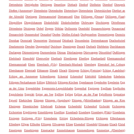
Dettenheim
Dettighofen
Dettingen
Deuerling
Diebach
Diedorf
Dielheim
Dierdorf
Diespeck
Dießen (Ammersee)
Dietenheim
Dietenhofen
Dietersburg
Dietersheim
Dieterskirchen
Dietfurt an
der Altmühl
Dietingen
Dietmannsried
Dietramszell
Diez
Dillingen (Donau)
Dillingen (Saar)
Dingolfing
Dingolshausen
Dinkelsbühl
Dinkelscherben
Dirlewang
Dischingen
Dittelbrunn
Dittenheim
Ditzingen
Dobel
Dogern
Döhlau
Dollnstein
Dombühl
Donaueschingen
Donaustauf
Donauwörth
Donnersdorf
Donzdorf
Dorfen
Dörfles-Esbach
Dorfprozelten
Dormettingen
Dormitz
Dornhan
Dornstadt
Dornstetten
Dortmund
Dörzbach
Dossenheim
Dotternhausen
Drachselsried
Drackenstein
Dresden
Duggendorf
Duisburg
Dunningen
Durach
Durbach
Dürbheim
Durchhausen
Durlangen
Dürmentingen
Durmersheim
Dürnau
Dürrlauingen
Dürrwangen
Düsseldorf
Dußlingen
Ebelsbach
Ebensfeld
Ebenweiler
Eberbach
Eberdingen
Eberfing
Eberhardzell
Ebermannsdorf
Ebermannstadt
Ebern
Ebersbach (Fils)
Ebersbach-Musbach
Ebersberg
Ebersdorf bei Coburg
Ebershausen
Eberstadt
Ebhausen
Ebnath
Ebrach
Ebringen
Eching (Freising)
Eching (Landshut)
Eching am Ammersee
Echterdingen
Eckental
Eckersdorf
Edelsfeld
Edenkoben
Ederheim
Edingen-Neckarhausen
Edling
Effeltrich
Efringen-Kirchen
Egenhausen
Egenhofen
Egesheim
Egg
an der Günz
Eggenfelden
Eggenstein-Leopoldshafen
Eggenthal
Eggingen
Egglham
Egglkofen
Eggolsheim
Eggstätt
Eging am See
Eglfing
Egling
Egling an der Paar
Egloffstein
Egmating
Egweil
Ehekirchen
Ehingen
Ehingen (Augsburg)
Ehingen (Mittelfranken)
Ehingen am Ries
Ehningen
Ehrenkirchen
Eibelstadt
Eichenau
Eichenbühl
Eichendorf
Eichstätt
Eichstegen
Eichstetten
Eigeltingen
Eimeldingen
Eiselfing
Eisenbach
Eisenberg
Eisenberg (Pfalz)
Eisenheim
Eisingen
Eislingen (Fils)
Eitensheim
Eitting
Elchesheim-Illingen
Elchingen
Elfershausen
Ellenberg
Ellgau
Ellhofen
Ellingen
Ellwangen
Ellzee
Elsendorf
Elsenfeld
Eltmann
Elzach
Elztal
Emeringen
Emerkingen
Emersacker
Emmelshausen
Emmendingen
Emmering (Ebersberg)