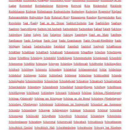
Laaber
Rottendorf
Rotthalmünster
Röttingen
Rottweil
Rötz
Rückersdorf
Rückholz
Rudelzhausen
Rüdenau
Rüdenhausen
Ruderatshofen
Rudersberg
Ruderting
Rugendorf
Rügland
Ruhmannsfelden
Ruhpolding
Ruhr
Ruhstorf (Rott)
Rümmingen
Runding
Ruppertshofen
Rust
Rutesheim
Saal (Saale)
Saal an der Donau
Saaldorf-Surheim
Saar
Saarbrücken
Saarburg
Saarlouis
Saarwellingen
Sachsen bei Ansbach
Sachsenheim
Sachsenkam
Sailauf
Salach
Salching
Saldenburg
Salem
Salgen
Salz
Salzgitter
Salzweg
Samerberg
Sand am Main
Sandberg
Sandhausen
Sankt Englmar
Sankt Goar
Sankt Goarshausen
Sankt Oswald-Riedlhütte
Sankt
Wolfgang
Sasbach
Sasbachwalden
Satteldorf
Sauerlach
Sauldorf
Saulgrub
Schaffhausen
Schäftlarn
Schalkham
Schallbach
Schallstadt
Schauenstein
Schaufling
Schechen
Schechingen
Scheer
Schefflenz
Scheidegg
Scheinfeld
Schelklingen
Schemmerhofen
Schenkenzell
Schernfeld
Scherstetten
Scheßlitz
Scheuring
Scheyern
Schierling
Schifferstadt
Schiffweiler
Schillingsfürst
Schiltach
Schiltberg
Schirmitz
Schirnding
Schlaitdorf
Schlammersdorf
Schlat
Schleching
Schlehdorf
Schliengen
Schlier
Schlierbach
Schliersee
Schluchsee
Schlüsselfeld
Schmelz
Schmidgaden
Schmidmühlen
Schmiechen
Schnabelwaid
Schnaitsee
Schnaittach
Schnaittenbach
Schneckenlohe
Schneeberg
Schneizlreuth
Schnelldorf
Schnürpflingen
Schöfweg
Schollbrunn
Schöllkrippen
Schöllnach
Schömberg
Schonach
Schönaich
Schönau
Schönau (Niederbayern)
Schönau (Odenwald)
Schönau am Königssee
Schönau an der Brend
Schönberg (Niederbayern)
Schönberg (Oberbayern)
Schönbrunn
Schönbrunn im Steigerwald
Schondorf am Ammersee
Schondra
Schönenberg
Schongau
Schöngeising
Schönsee
Schonstett
Schöntal
Schönthal
Schonungen
Schönwald
Schopfheim
Schopfloch
Schorndorf
Schramberg
Schriesheim
Schrobenhausen
Schrozberg
Schuttertal
Schutterwald
Schwabach
Schwabbruck
Schwabhausen
Schwäbisch Gmünd
Schwäbisch Hall
Schwabmünchen
Schwabsoien
Schwaig bei Nürnberg