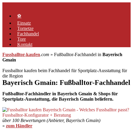
Zum
Menü
Inhalt
springen
⚽
Einsatz
Tornetze
Fachhandel
Tore
Kontakt
Fussballtor-kaufen
.com
» Fußballtor-Fachhandel in
Bayerisch
Gmain
Fussballtor kaufen beim Fachhandel für Sportplatz-Ausstattung für
die Region
Bayerisch Gmain: Fußballtor-Fachhandel
Fußballtor-Fachhändler in Bayerisch Gmain & Shops für
Sportplatz-Ausstattung, die Bayerisch Gmain beliefern.
über 100 Bewertungen (Anbieter, Bayerisch Gmain)
»
zum Händler