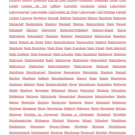
Lörrach
Losheim am See
Loßburg
Lottstetten
Löwenstein
Lübeck
Ludwigsburg
Ludwigschorgast
Ludwigshafen
Ludwigshafen am Rhein
Ludwigsstadt
Luhe-Wildenau
Lülsfeld
Lupburg
Lutzingen
Magdeburg
Magstadt
Mahlberg
Mahlstetten
Mähring
Maierhöfen
Maihingen
Mainaschaff
Mainbernheim
Mainburg
Mainhardt
Mainleus
Mainstockheim
Mainz
Maisach
Maitenbeth
Malching
Malgersdorf
Mallersdorf-Pfaffenberg
Malsburg-Marzell
Malsch
Malterdingen
Mammendorf
Mamming
Manching
Mandelbachtal
Manderscheid
Mannheim
Mantel
Marbach am Neckar
March
Margetshöchheim
Mariaposching
Markdorf
Markgröningen
Marklkofen
Markt Berolzheim
Markt Bibart
Markt Einersheim
Markt Erlbach
Markt Indersdorf
Markt Nordheim
Markt Rettenbach
Markt Schwaben
Markt Taschendorf
Marktbergel
Marktbreit
Marktgraitz
Marktheidenfeld
Marktl
Marktleugast
Marktleuthen
Marktoberdorf
Marktoffingen
Marktredwitz
Marktrodach
Marktschellenberg
Marktschorgast
Marktsteft
Marktzeuln
Marloffstein
Maroldsweisach
Marpingen
Marquartstein
Martinsheim
Marxheim
Marxzell
Marzling
Maselheim
Maßbach
Massenbachhausen
Massing
Mauer
Mauern
Mauerstetten
Maulbronn
Maulburg
Mauth
Maxhütte-Haidhof
Mayen
Meckenbeuren
Meckesheim
Medlingen
Meeder
Meersburg
Megesheim
Mehlmeisel
Mehring
Mehrstetten
Meinheim
Meisenheim
Meißenheim
Meitingen
Mellrichstadt
Memmelsdorf
Memmingen
Memmingerberg
Mendig
Mengen
Mengkofen
Merching
Merchweiler
Merdingen
Mering
Merkendorf
Merklingen
Mertingen
Merzhausen
Merzig
Mespelbrunn
Meßkirch
Meßstetten
Metten
Mettenheim
Mettlach
Metzingen
Michelau im Steigerwald
Michelau in Oberfranken
Michelbach
Michelfeld
Michelsneukirchen
Mickhausen
Miesbach
Mietingen
Miltach
Miltenberg
Mindelheim
Mindelstetten
Mintraching
Missen-Wilhams
Mistelbach
Mistelgau
Mittelbiberach
Mitteleschenbach
Mittelneufnach
Mittelsinn
Mittelstetten
Mittenwald
Mitterfels
Mitterskirchen