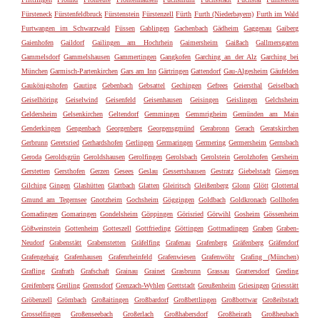
Fürsteneck
Fürstenfeldbruck
Fürstenstein
Fürstenzell
Fürth
Furth (Niederbayern)
Furth im Wald
Furtwangen im Schwarzwald
Füssen
Gablingen
Gachenbach
Gädheim
Gaggenau
Gaiberg
Gaienhofen
Gaildorf
Gailingen am Hochrhein
Gaimersheim
Gaißach
Gallmersgarten
Gammelsdorf
Gammelshausen
Gammertingen
Gangkofen
Garching an der Alz
Garching bei
München
Garmisch-Partenkirchen
Gars am Inn
Gärtringen
Gattendorf
Gau-Algesheim
Gäufelden
Gaukönigshofen
Gauting
Gebenbach
Gebsattel
Gechingen
Gefrees
Geiersthal
Geiselbach
Geiselhöring
Geiselwind
Geisenfeld
Geisenhausen
Geisingen
Geislingen
Gelchsheim
Geldersheim
Gelsenkirchen
Geltendorf
Gemmingen
Gemmrigheim
Gemünden am Main
Genderkingen
Gengenbach
Georgenberg
Georgensgmünd
Gerabronn
Gerach
Geratskirchen
Gerbrunn
Geretsried
Gerhardshofen
Gerlingen
Germaringen
Germering
Germersheim
Gernsbach
Geroda
Geroldsgrün
Geroldshausen
Gerolfingen
Gerolsbach
Gerolstein
Gerolzhofen
Gersheim
Gerstetten
Gersthofen
Gerzen
Gesees
Geslau
Gessertshausen
Gestratz
Giebelstadt
Giengen
Gilching
Gingen
Glashütten
Glattbach
Glatten
Gleiritsch
Gleißenberg
Glonn
Glött
Glottertal
Gmund am Tegernsee
Gnotzheim
Gochsheim
Göggingen
Goldbach
Goldkronach
Gollhofen
Gomadingen
Gomaringen
Gondelsheim
Göppingen
Görisried
Görwihl
Gosheim
Gössenheim
Gößweinstein
Gottenheim
Gotteszell
Gottfrieding
Göttingen
Gottmadingen
Graben
Graben-
Neudorf
Grabenstätt
Grabenstetten
Gräfelfing
Grafenau
Grafenberg
Gräfenberg
Gräfendorf
Grafengehaig
Grafenhausen
Grafenrheinfeld
Grafenwiesen
Grafenwöhr
Grafing (München)
Grafling
Grafrath
Grafschaft
Grainau
Grainet
Grasbrunn
Grassau
Grattersdorf
Greding
Greifenberg
Greiling
Gremsdorf
Grenzach-Wyhlen
Grettstadt
Greußenheim
Griesingen
Griesstätt
Gröbenzell
Grömbach
Großaitingen
Großbardorf
Großbettlingen
Großbottwar
Großeibstadt
Grosselfingen
Großenseebach
Großerlach
Großhabersdorf
Großheirath
Großheubach