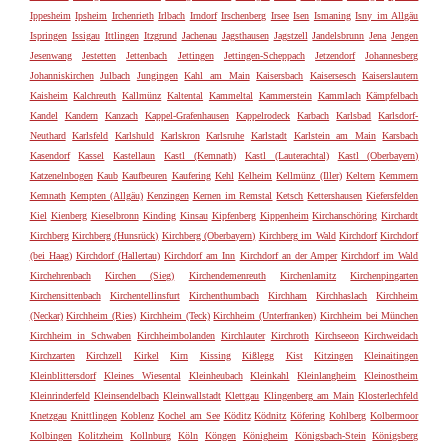
Ippesheim
Ipsheim
Irchenrieth
Irlbach
Irndorf
Irschenberg
Irsee
Isen
Ismaning
Isny im Allgäu
Ispringen
Issigau
Ittlingen
Itzgrund
Jachenau
Jagsthausen
Jagstzell
Jandelsbrunn
Jena
Jengen
Jesenwang
Jestetten
Jettenbach
Jettingen
Jettingen-Scheppach
Jetzendorf
Johannesberg
Johanniskirchen
Julbach
Jungingen
Kahl am Main
Kaisersbach
Kaisersesch
Kaiserslautern
Kaisheim
Kalchreuth
Kallmünz
Kaltental
Kammeltal
Kammerstein
Kammlach
Kämpfelbach
Kandel
Kandern
Kanzach
Kappel-Grafenhausen
Kappelrodeck
Karbach
Karlsbad
Karlsdorf-
Neuthard
Karlsfeld
Karlshuld
Karlskron
Karlsruhe
Karlstadt
Karlstein am Main
Karsbach
Kasendorf
Kassel
Kastellaun
Kastl (Kemnath)
Kastl (Lauterachtal)
Kastl (Oberbayern)
Katzenelnbogen
Kaub
Kaufbeuren
Kaufering
Kehl
Kelheim
Kellmünz (Iller)
Keltern
Kemmern
Kemnath
Kempten (Allgäu)
Kenzingen
Kernen im Remstal
Ketsch
Kettershausen
Kiefersfelden
Kiel
Kienberg
Kieselbronn
Kinding
Kinsau
Kipfenberg
Kippenheim
Kirchanschöring
Kirchardt
Kirchberg
Kirchberg (Hunsrück)
Kirchberg (Oberbayern)
Kirchberg im Wald
Kirchdorf
Kirchdorf
(bei Haag)
Kirchdorf (Hallertau)
Kirchdorf am Inn
Kirchdorf an der Amper
Kirchdorf im Wald
Kirchehrenbach
Kirchen (Sieg)
Kirchendemenreuth
Kirchenlamitz
Kirchenpingarten
Kirchensittenbach
Kirchentellinsfurt
Kirchenthumbach
Kirchham
Kirchhaslach
Kirchheim
(Neckar)
Kirchheim (Ries)
Kirchheim (Teck)
Kirchheim (Unterfranken)
Kirchheim bei München
Kirchheim in Schwaben
Kirchheimbolanden
Kirchlauter
Kirchroth
Kirchseeon
Kirchweidach
Kirchzarten
Kirchzell
Kirkel
Kirn
Kissing
Kißlegg
Kist
Kitzingen
Kleinaitingen
Kleinblittersdorf
Kleines Wiesental
Kleinheubach
Kleinkahl
Kleinlangheim
Kleinostheim
Kleinrinderfeld
Kleinsendelbach
Kleinwallstadt
Klettgau
Klingenberg am Main
Klosterlechfeld
Knetzgau
Knittlingen
Koblenz
Kochel am See
Köditz
Ködnitz
Köfering
Kohlberg
Kolbermoor
Kolbingen
Kolitzheim
Kollnburg
Köln
Köngen
Königheim
Königsbach-Stein
Königsberg