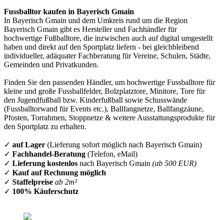
Fussballtor kaufen in Bayerisch Gmain
In Bayerisch Gmain und dem Umkreis rund um die Region
Bayerisch Gmain gibt es Hersteller und Fachhändler für
hochwertige Fußballtore, die inzwischen auch auf digital umgestellt
haben und direkt auf den Sportplatz liefern - bei gleichbleibend
individueller, adäquater Fachberatung für Vereine, Schulen, Städte,
Gemeinden und Privatkunden.
Finden Sie den passenden Händler, um hochwertige Fussballtore für
kleine und große Fussballfelder, Bolzplatztore, Minitore, Tore für
den Jugendfußball bzw. Kinderfußball sowie Schusswände
(Fussballtorwand für Events etc.), Ballfangnetze, Ballfangzäune,
Pfosten, Torrahmen, Stoppnetze & weitere Ausstattungsprodukte für
den Sportplatz zu erhalten.
✓
auf Lager
(Lieferung sofort möglich nach Bayerisch Gmain)
✓
Fachhandel-Beratung
(Telefon, eMail)
✓
Lieferung kostenlos
nach Bayerisch Gmain
(ab 500 EUR)
✓
Kauf auf Rechnung möglich
✓
Staffelpreise
ab 2m²
✓
100% Käuferschutz