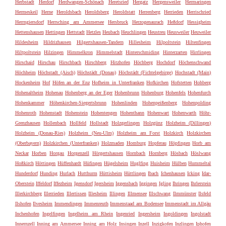
Herbstadt
Herdorf
Herdwangen-Schönach
Heretsried
Hergatz
Hergensweiler
Hermaringen
Hermeskeil
Herne
Heroldsbach
Heroldsberg
Heroldstatt
Herrenberg
Herrieden
Herrischried
Herrngiersdorf
Herrsching am Ammersee
Hersbruck
Herzogenaurach
Heßdorf
Hessigheim
Hettenshausen
Hettingen
Hettstadt
Hetzles
Heubach
Heuchlingen
Heustreu
Heusweiler
Heuweiler
Hildesheim
Hildrizhausen
Hilgertshausen-Tandern
Hillesheim
Hilpoltstein
Hiltenfingen
Hiltpoltstein
Hilzingen
Himmelkron
Himmelstadt
Hinterschmiding
Hinterzarten
Hirrlingen
Hirschaid
Hirschau
Hirschbach
Hirschberg
Hitzhofen
Höchberg
Hochdorf
Höchenschwand
Höchheim
Höchstadt (Aisch)
Höchstädt (Donau)
Höchstädt (Fichtelgebirge)
Hochstadt (Main)
Hockenheim
Hof
Höfen an der Enz
Hofheim in Unterfranken
Hofkirchen
Hofstetten
Hohberg
Hohenaltheim
Hohenau
Hohenberg an der Eger
Hohenbrunn
Hohenburg
Hohenfels
Hohenfurch
Hohenkammer
Höhenkirchen-Siegertsbrunn
Hohenlinden
Hohenpeißenberg
Hohenpolding
Hohenroth
Hohenstadt
Hohenstein
Hohentengen
Hohenthann
Hohenwart
Hohenwarth
Höhr-
Grenzhausen
Hollenbach
Hollfeld
Hollstadt
Holzgerlingen
Holzgünz
Holzheim (Dillingen)
Holzheim (Donau-Ries)
Holzheim (Neu-Ulm)
Holzheim am Forst
Holzkirch
Holzkirchen
(Oberbayern)
Holzkirchen (Unterfranken)
Holzmaden
Homburg
Hopferau
Höpfingen
Horb am
Neckar
Horben
Horgau
Horgenzell
Hörgertshausen
Hornbach
Hornberg
Hösbach
Höslwang
Hoßkirch
Höttingen
Hüffenhardt
Hüfingen
Hügelsheim
Huglfing
Huisheim
Hülben
Hummeltal
Hunderdorf
Hunding
Hurlach
Hutthurm
Hüttisheim
Hüttlingen
Ibach
Ichenhausen
Icking
Idar-
Oberstein
Iffeldorf
Iffezheim
Igensdorf
Igersheim
Iggensbach
Iggingen
Igling
Ihringen
Ihrlerstein
Illerkirchberg
Illerrieden
Illertissen
Illesheim
Illingen
Illmensee
Illschwang
Ilmmünster
Ilsfeld
Ilshofen
Ilvesheim
Immendingen
Immenreuth
Immenstaad am Bodensee
Immenstadt im Allgäu
Inchenhofen
Ingelfingen
Ingelheim am Rhein
Ingenried
Ingersheim
Ingoldingen
Ingolstadt
Innernzell
Inning am Ammersee
Inning am Holz
Insingen
Inzell
Inzigkofen
Inzlingen
Iphofen