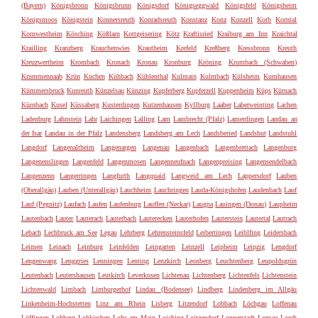
(Bayern)
Königsbronn
Königsbrunn
Königsdorf
Königseggwald
Königsfeld
Königsheim
Königsmoos
Königstein
Konnersreuth
Konradsreuth
Konstanz
Konz
Konzell
Korb
Korntal
Kornwestheim
Kösching
Kößlarn
Kottgeisering
Kötz
Kraftisried
Kraiburg am Inn
Kraichtal
Krailling
Kranzberg
Krauchenwies
Krautheim
Krefeld
Kreßberg
Kressbronn
Kreuth
Kreuzwertheim
Krombach
Kronach
Kronau
Kronburg
Kröning
Krumbach (Schwaben)
Krummennaab
Krün
Kuchen
Kühbach
Kühlenthal
Kulmain
Kulmbach
Külsheim
Kumhausen
Kümmersbruck
Kunreuth
Künzelsau
Künzing
Kupferberg
Kupferzell
Kuppenheim
Küps
Kürnach
Kürnbach
Kusel
Küssaberg
Kusterdingen
Kutzenhausen
Kyllburg
Laaber
Laberweinting
Lachen
Ladenburg
Lahnstein
Lahr
Laichingen
Lalling
Lam
Lambrecht (Pfalz)
Lamerdingen
Landau an
der Isar
Landau in der Pfalz
Landensberg
Landsberg am Lech
Landsberied
Landshut
Landstuhl
Langdorf
Langenaltheim
Langenargen
Langenau
Langenbach
Langenbrettach
Langenburg
Langenenslingen
Langenfeld
Langenmosen
Langenneufnach
Langenpreising
Langensendelbach
Langenzenn
Langerringen
Langfurth
Langquaid
Langweid am Lech
Lappersdorf
Lauben
(Oberallgäu)
Lauben (Unterallgäu)
Lauchheim
Lauchringen
Lauda-Königshofen
Laudenbach
Lauf
Lauf (Pegnitz)
Laufach
Laufen
Laufenburg
Lauffen (Neckar)
Laugna
Lauingen (Donau)
Laupheim
Lautenbach
Lauter
Lauterach
Lauterbach
Lauterecken
Lauterhofen
Lauterstein
Lautertal
Lautrach
Lebach
Lechbruck am See
Legau
Lehrberg
Lehrensteinsfeld
Leibertingen
Leiblfing
Leidersbach
Leimen
Leinach
Leinburg
Leinfelden
Leingarten
Leinzell
Leipheim
Leipzig
Lengdorf
Lengenwang
Lenggries
Lenningen
Lenting
Lenzkirch
Leonberg
Leuchtenberg
Leupoldsgrün
Leutenbach
Leutershausen
Leutkirch
Leverkusen
Lichtenau
Lichtenberg
Lichtenfels
Lichtenstein
Lichtenwald
Limbach
Limburgerhof
Lindau (Bodensee)
Lindberg
Lindenberg im Allgäu
Linkenheim-Hochstetten
Linz am Rhein
Lisberg
Litzendorf
Lobbach
Löchgau
Loffenau
Löffingen
Lohberg
Lohkirchen
Lohr am Main
Loiching
Loitzendorf
Lonnerstadt
Lonsee
Lorch