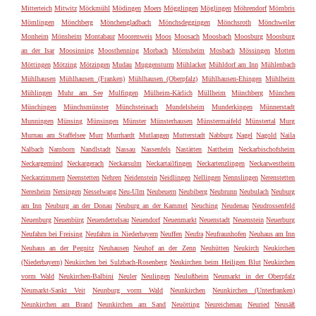
Mitterteich
Mitwitz
Möckmühl
Mödingen
Moers
Mögglingen
Möglingen
Möhrendorf
Mömbris
Mömlingen
Mönchberg
Mönchengladbach
Mönchsdeggingen
Mönchsroth
Mönchweiler
Monheim
Mönsheim
Montabaur
Moorenweis
Moos
Moosach
Moosbach
Moosburg
Moosburg
an der Isar
Moosinning
Moosthenning
Morbach
Mörnsheim
Mosbach
Mössingen
Motten
Möttingen
Mötzing
Mötzingen
Mudau
Muggensturm
Mühlacker
Mühldorf am Inn
Mühlenbach
Mühlhausen
Mühlhausen (Franken)
Mühlhausen (Oberpfalz)
Mühlhausen-Ehingen
Mühlheim
Mühlingen
Muhr am See
Mulfingen
Mülheim-Kärlich
Müllheim
Münchberg
München
Münchingen
Münchsmünster
Münchsteinach
Mundelsheim
Munderkingen
Münnerstadt
Munningen
Münsing
Münsingen
Münster
Münsterhausen
Münstermaifeld
Münstertal
Murg
Murnau am Staffelsee
Murr
Murrhardt
Mutlangen
Mutterstadt
Nabburg
Nagel
Nagold
Naila
Nalbach
Namborn
Nandlstadt
Nassau
Nassenfels
Nastätten
Nattheim
Neckarbischofsheim
Neckargemünd
Neckargerach
Neckarsulm
Neckartailfingen
Neckartenzlingen
Neckarwestheim
Neckarzimmern
Neenstetten
Nehren
Neidenstein
Neidlingen
Nellingen
Nennslingen
Nerenstetten
Neresheim
Nersingen
Nesselwang
Neu-Ulm
Neubeuern
Neubiberg
Neubrunn
Neubulach
Neuburg
am Inn
Neuburg an der Donau
Neuburg an der Kammel
Neuching
Neudenau
Neudrossenfeld
Neuenburg
Neuenbürg
Neuendettelsau
Neuendorf
Neuenmarkt
Neuenstadt
Neuenstein
Neuerburg
Neufahrn bei Freising
Neufahrn in Niederbayern
Neuffen
Neufra
Neufraunhofen
Neuhaus am Inn
Neuhaus an der Pegnitz
Neuhausen
Neuhof an der Zenn
Neuhütten
Neukirch
Neukirchen
(Niederbayern)
Neukirchen bei Sulzbach-Rosenberg
Neukirchen beim Heiligen Blut
Neukirchen
vorm Wald
Neukirchen-Balbini
Neuler
Neulingen
Neulußheim
Neumarkt in der Oberpfalz
Neumarkt-Sankt Veit
Neunburg vorm Wald
Neunkirchen
Neunkirchen (Unterfranken)
Neunkirchen am Brand
Neunkirchen am Sand
Neuötting
Neureichenau
Neuried
Neusäß