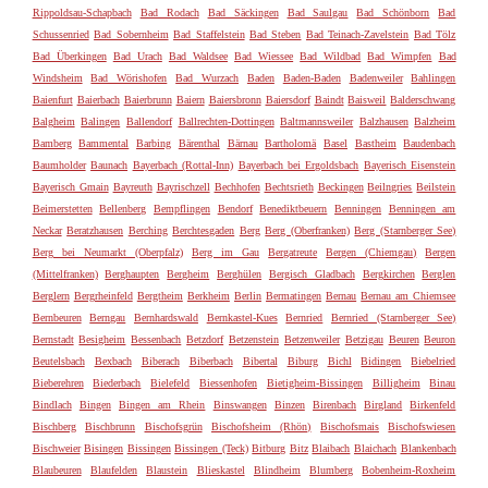
Rippoldsau-Schapbach
Bad Rodach
Bad Säckingen
Bad Saulgau
Bad Schönborn
Bad
Schussenried
Bad Sobernheim
Bad Staffelstein
Bad Steben
Bad Teinach-Zavelstein
Bad Tölz
Bad Überkingen
Bad Urach
Bad Waldsee
Bad Wiessee
Bad Wildbad
Bad Wimpfen
Bad
Windsheim
Bad Wörishofen
Bad Wurzach
Baden
Baden-Baden
Badenweiler
Bahlingen
Baienfurt
Baierbach
Baierbrunn
Baiern
Baiersbronn
Baiersdorf
Baindt
Baisweil
Balderschwang
Balgheim
Balingen
Ballendorf
Ballrechten-Dottingen
Baltmannsweiler
Balzhausen
Balzheim
Bamberg
Bammental
Barbing
Bärenthal
Bärnau
Bartholomä
Basel
Bastheim
Baudenbach
Baumholder
Baunach
Bayerbach (Rottal-Inn)
Bayerbach bei Ergoldsbach
Bayerisch Eisenstein
Bayerisch Gmain
Bayreuth
Bayrischzell
Bechhofen
Bechtsrieth
Beckingen
Beilngries
Beilstein
Beimerstetten
Bellenberg
Bempflingen
Bendorf
Benediktbeuern
Benningen
Benningen am
Neckar
Beratzhausen
Berching
Berchtesgaden
Berg
Berg (Oberfranken)
Berg (Starnberger See)
Berg bei Neumarkt (Oberpfalz)
Berg im Gau
Bergatreute
Bergen (Chiemgau)
Bergen
(Mittelfranken)
Berghaupten
Bergheim
Berghülen
Bergisch Gladbach
Bergkirchen
Berglen
Berglern
Bergrheinfeld
Bergtheim
Berkheim
Berlin
Bermatingen
Bernau
Bernau am Chiemsee
Bernbeuren
Berngau
Bernhardswald
Bernkastel-Kues
Bernried
Bernried (Starnberger See)
Bernstadt
Besigheim
Bessenbach
Betzdorf
Betzenstein
Betzenweiler
Betzigau
Beuren
Beuron
Beutelsbach
Bexbach
Biberach
Biberbach
Bibertal
Biburg
Bichl
Bidingen
Biebelried
Bieberehren
Biederbach
Bielefeld
Biessenhofen
Bietigheim-Bissingen
Billigheim
Binau
Bindlach
Bingen
Bingen am Rhein
Binswangen
Binzen
Birenbach
Birgland
Birkenfeld
Bischberg
Bischbrunn
Bischofsgrün
Bischofsheim (Rhön)
Bischofsmais
Bischofswiesen
Bischweier
Bisingen
Bissingen
Bissingen (Teck)
Bitburg
Bitz
Blaibach
Blaichach
Blankenbach
Blaubeuren
Blaufelden
Blaustein
Blieskastel
Blindheim
Blumberg
Bobenheim-Roxheim