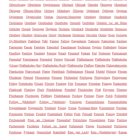
Ofterschwang
Oftersheim
Oggelshausen
Ohlsbach
Ohlstadt
Ohmden
Öhningen
Ohrenbach
Öhringen
Ölbronn-Dürrn
Olching
Oldenburg
Öllingen
Opfenbach
Öpfingen
Oppenau
Oppenheim
Oppenweiler
Ornbau
Orsingen-Nenzingen
Ortenberg
Ortenburg
Osnabrück
Ostelsheim
Osterberg
Osterburken
Osterhofen
Osterzell
Ostfildern
Ostheim vor der Rhön
Osthofen
Ostrach
Östringen
Ötigheim
Ötisheim
Ottenbach
Ottenhofen
Ottenhöfen
Ottensoos
Otterberg
Otterfing
Ottersweier
Otting
Ottobeuren
Ottobrunn
Ottweiler
Otzing
Owen
Owingen
Oy-Mittelberg
Paderborn
Pähl
Painten
Palling
Pappenheim
Parkstein
Parkstetten
Parsberg
Partenstein
Passau
Pastetten
Patersdorf
Paunzhausen
Pechbrunn
Pegnitz
Peißenberg
Peiting
Pemfling
Pentling
Penzberg
Penzing
Perach
Perasdorf
Perkam
Perl
Perlesreut
Petersaurach
Petersdorf
Petershausen
Pettendorf
Petting
Pettstadt
Pfaffenhausen
Pfaffenhofen
Pfaffenhofen
(Glonn)
Pfaffenhofen (Ilm)
Pfaffenhofen (Roth)
Pfaffenweiler
Pfaffing
Pfakofen
Pfalzgrafenweiler
Pfarrkirchen
Pfarrweisach
Pfatter
Pfedelbach
Pfeffenhausen
Pfinztal
Pfofeld
Pförring
Pforzen
Pforzheim
Pfreimd
Pfronstetten
Pfronten
Pfullendorf
Pfullingen
Philippsburg
Philippsreut
Piding
Pielenhofen
Pilsach
Pilsting
Pinzberg
Pirk
Pirmasens
Pittenhart
Planegg
Plankenfels
Plankstadt
Plattling
Plech
Pleidelsheim
Pleinfeld
Pleiskirchen
Pleß
Pleystein
Pliening
Pliezhausen
Plochingen
Plößberg
Plüderhausen
Pocking
Pöcking
Poing
Polch
Pollenfeld
Polling (Mühldorf)
Polling (Weilheim)
Polsingen
Pommelsbrunn
Pommersfelden
Poppenhausen
Poppenricht
Pörnbach
Pösing
Postau
Postbauer-Heng
Postmünster
Potsdam
Pottenstein
Pöttmes
Poxdorf
Prackenbach
Prebitz
Prem
Pressath
Presseck
Pressig
Pretzfeld
Prichsenstadt
Prien am Chiemsee
Priesendorf
Prittriching
Prosselsheim
Prüm
Prutting
Püchersreuth
Puchheim
Pullach im Isartal
Pullenreuth
Pürgen
Puschendorf
Püttlingen
Putzbrunn
Pyrbaum
Quierschied
Radolfzell
Rain (am Lech)
Rain (Niederbayern)
Rainau