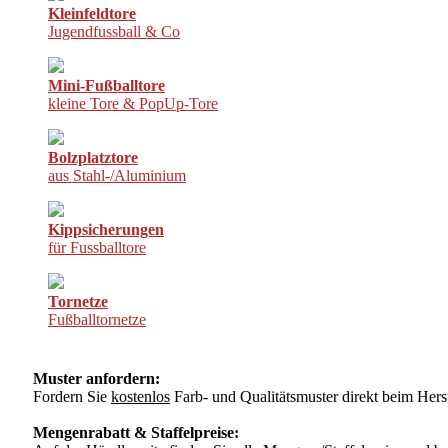
Kleinfeldtore
Jugendfussball & Co
Mini-Fußballtore
kleine Tore & PopUp-Tore
Bolzplatztore
aus Stahl-/Aluminium
Kippsicherungen
für Fussballtore
Tornetze
Fußballtornetze
Muster anfordern:
Fordern Sie
kostenlos
Farb- und Qualitätsmuster direkt beim Herst
Mengenrabatt & Staffelpreise: