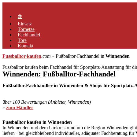
Zum
Menü
Inhalt
springen
⚽
Einsatz
Tornetze
Fachhandel
Tore
Kontakt
Fussballtor-kaufen
.com
» Fußballtor-Fachhandel in
Winnenden
Fussballtor kaufen beim Fachhandel für Sportplatz-Ausstattung für d
Winnenden: Fußballtor-Fachhandel
Fußballtor-Fachhändler in Winnenden & Shops für Sportplatz-Au
über 100 Bewertungen (Anbieter, Winnenden)
»
zum Händler
Fussballtor kaufen in Winnenden
In Winnenden und dem Umkreis rund um die Region Winnenden gibt es H
liefern - bei gleichbleibend individueller, adäquater Fachberatung fü