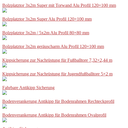
Bolzplatztor 3x2m Super mit Torwand Alu Profil 120×100 mm
Bolzplatztor 3x2m Super Alu Profil 120×100 mm
Bolzplatztor 3x2m / 5x2m Alu Profil 80×80 mm
Bolzplatztor 3x2m geräuscharm Alu Profil 120×100 mm
Kippsicherung zur Nachrüstung für Fußballtore 7,32×2,44 m
Kippsicherung zur Nachrüstung für Jugendfußballtore 5×2 m
Fahrbare Antikipp Sicherung
Bodenverankerung Antikipp für Bodenrahmen Rechteckprofil
Bodenverankerung Antikipp für Bodenrahmen Ovalprofil