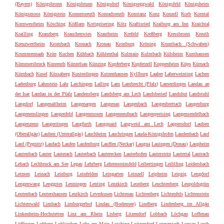
(Bayern)
Königsbronn
Königsbrunn
Königsdorf
Königseggwald
Königsfeld
Königsheim
Königsmoos
Königstein
Konnersreuth
Konradsreuth
Konstanz
Konz
Konzell
Korb
Korntal
Kornwestheim
Kösching
Kößlarn
Kottgeisering
Kötz
Kraftisried
Kraiburg am Inn
Kraichtal
Krailling
Kranzberg
Krauchenwies
Krautheim
Krefeld
Kreßberg
Kressbronn
Kreuth
Kreuzwertheim
Krombach
Kronach
Kronau
Kronburg
Kröning
Krumbach (Schwaben)
Krummennaab
Krün
Kuchen
Kühbach
Kühlenthal
Kulmain
Kulmbach
Külsheim
Kumhausen
Kümmersbruck
Kunreuth
Künzelsau
Künzing
Kupferberg
Kupferzell
Kuppenheim
Küps
Kürnach
Kürnbach
Kusel
Küssaberg
Kusterdingen
Kutzenhausen
Kyllburg
Laaber
Laberweinting
Lachen
Ladenburg
Lahnstein
Lahr
Laichingen
Lalling
Lam
Lambrecht (Pfalz)
Lamerdingen
Landau an
der Isar
Landau in der Pfalz
Landensberg
Landsberg am Lech
Landsberied
Landshut
Landstuhl
Langdorf
Langenaltheim
Langenargen
Langenau
Langenbach
Langenbrettach
Langenburg
Langenenslingen
Langenfeld
Langenmosen
Langenneufnach
Langenpreising
Langensendelbach
Langenzenn
Langerringen
Langfurth
Langquaid
Langweid am Lech
Lappersdorf
Lauben
(Oberallgäu)
Lauben (Unterallgäu)
Lauchheim
Lauchringen
Lauda-Königshofen
Laudenbach
Lauf
Lauf (Pegnitz)
Laufach
Laufen
Laufenburg
Lauffen (Neckar)
Laugna
Lauingen (Donau)
Laupheim
Lautenbach
Lauter
Lauterach
Lauterbach
Lauterecken
Lauterhofen
Lauterstein
Lautertal
Lautrach
Lebach
Lechbruck am See
Legau
Lehrberg
Lehrensteinsfeld
Leibertingen
Leiblfing
Leidersbach
Leimen
Leinach
Leinburg
Leinfelden
Leingarten
Leinzell
Leipheim
Leipzig
Lengdorf
Lengenwang
Lenggries
Lenningen
Lenting
Lenzkirch
Leonberg
Leuchtenberg
Leupoldsgrün
Leutenbach
Leutershausen
Leutkirch
Leverkusen
Lichtenau
Lichtenberg
Lichtenfels
Lichtenstein
Lichtenwald
Limbach
Limburgerhof
Lindau (Bodensee)
Lindberg
Lindenberg im Allgäu
Linkenheim-Hochstetten
Linz am Rhein
Lisberg
Litzendorf
Lobbach
Löchgau
Loffenau
Löffingen
Lohberg
Lohkirchen
Lohr am Main
Loiching
Loitzendorf
Lonnerstadt
Lonsee
Lorch