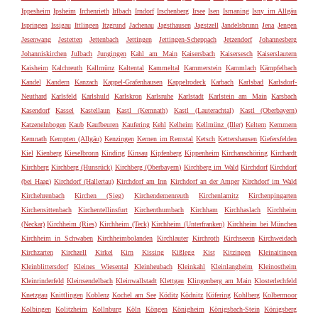
Ippesheim
Ipsheim
Irchenrieth
Irlbach
Irndorf
Irschenberg
Irsee
Isen
Ismaning
Isny im Allgäu
Ispringen
Issigau
Ittlingen
Itzgrund
Jachenau
Jagsthausen
Jagstzell
Jandelsbrunn
Jena
Jengen
Jesenwang
Jestetten
Jettenbach
Jettingen
Jettingen-Scheppach
Jetzendorf
Johannesberg
Johanniskirchen
Julbach
Jungingen
Kahl am Main
Kaisersbach
Kaisersesch
Kaiserslautern
Kaisheim
Kalchreuth
Kallmünz
Kaltental
Kammeltal
Kammerstein
Kammlach
Kämpfelbach
Kandel
Kandern
Kanzach
Kappel-Grafenhausen
Kappelrodeck
Karbach
Karlsbad
Karlsdorf-
Neuthard
Karlsfeld
Karlshuld
Karlskron
Karlsruhe
Karlstadt
Karlstein am Main
Karsbach
Kasendorf
Kassel
Kastellaun
Kastl (Kemnath)
Kastl (Lauterachtal)
Kastl (Oberbayern)
Katzenelnbogen
Kaub
Kaufbeuren
Kaufering
Kehl
Kelheim
Kellmünz (Iller)
Keltern
Kemmern
Kemnath
Kempten (Allgäu)
Kenzingen
Kernen im Remstal
Ketsch
Kettershausen
Kiefersfelden
Kiel
Kienberg
Kieselbronn
Kinding
Kinsau
Kipfenberg
Kippenheim
Kirchanschöring
Kirchardt
Kirchberg
Kirchberg (Hunsrück)
Kirchberg (Oberbayern)
Kirchberg im Wald
Kirchdorf
Kirchdorf
(bei Haag)
Kirchdorf (Hallertau)
Kirchdorf am Inn
Kirchdorf an der Amper
Kirchdorf im Wald
Kirchehrenbach
Kirchen (Sieg)
Kirchendemenreuth
Kirchenlamitz
Kirchenpingarten
Kirchensittenbach
Kirchentellinsfurt
Kirchenthumbach
Kirchham
Kirchhaslach
Kirchheim
(Neckar)
Kirchheim (Ries)
Kirchheim (Teck)
Kirchheim (Unterfranken)
Kirchheim bei München
Kirchheim in Schwaben
Kirchheimbolanden
Kirchlauter
Kirchroth
Kirchseeon
Kirchweidach
Kirchzarten
Kirchzell
Kirkel
Kirn
Kissing
Kißlegg
Kist
Kitzingen
Kleinaitingen
Kleinblittersdorf
Kleines Wiesental
Kleinheubach
Kleinkahl
Kleinlangheim
Kleinostheim
Kleinrinderfeld
Kleinsendelbach
Kleinwallstadt
Klettgau
Klingenberg am Main
Klosterlechfeld
Knetzgau
Knittlingen
Koblenz
Kochel am See
Köditz
Ködnitz
Köfering
Kohlberg
Kolbermoor
Kolbingen
Kolitzheim
Kollnburg
Köln
Köngen
Königheim
Königsbach-Stein
Königsberg