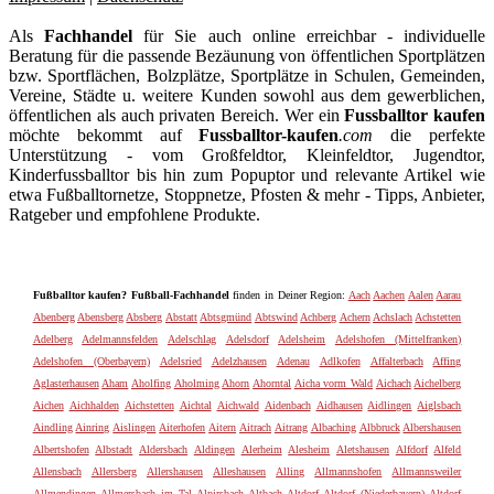
Als
Fachhandel
für Sie auch online erreichbar - individuelle
Beratung für die passende Bezäunung von öffentlichen Sportplätzen
bzw. Sportflächen, Bolzplätze, Sportplätze in Schulen, Gemeinden,
Vereine, Städte u. weitere Kunden sowohl aus dem gewerblichen,
öffentlichen als auch privaten Bereich. Wer ein
Fussballtor kaufen
möchte bekommt auf
Fussballtor-kaufen
.com
die perfekte
Unterstützung - vom Großfeldtor, Kleinfeldtor, Jugendtor,
Kinderfussballtor bis hin zum Popuptor und relevante Artikel wie
etwa Fußballtornetze, Stoppnetze, Pfosten & mehr - Tipps, Anbieter,
Ratgeber und empfohlene Produkte.
Fußballtor kaufen? Fußball-Fachhandel
finden in Deiner Region:
Aach
Aachen
Aalen
Aarau
Abenberg
Abensberg
Absberg
Abstatt
Abtsgmünd
Abtswind
Achberg
Achern
Achslach
Achstetten
Adelberg
Adelmannsfelden
Adelschlag
Adelsdorf
Adelsheim
Adelshofen (Mittelfranken)
Adelshofen (Oberbayern)
Adelsried
Adelzhausen
Adenau
Adlkofen
Affalterbach
Affing
Aglasterhausen
Aham
Aholfing
Aholming
Ahorn
Ahorntal
Aicha vorm Wald
Aichach
Aichelberg
Aichen
Aichhalden
Aichstetten
Aichtal
Aichwald
Aidenbach
Aidhausen
Aidlingen
Aiglsbach
Aindling
Ainring
Aislingen
Aiterhofen
Aitern
Aitrach
Aitrang
Albaching
Albbruck
Albershausen
Albertshofen
Albstadt
Aldersbach
Aldingen
Alerheim
Alesheim
Aletshausen
Alfdorf
Alfeld
Allensbach
Allersberg
Allershausen
Alleshausen
Alling
Allmannshofen
Allmannsweiler
Allmendingen
Allmersbach im Tal
Alpirsbach
Altbach
Altdorf
Altdorf (Niederbayern)
Altdorf