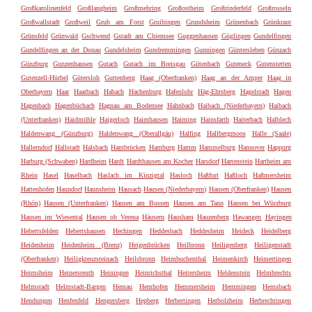
Großkarolinenfeld
Großlangheim
Großmehring
Großostheim
Großrinderfeld
Großrosseln
Großwallstadt
Großweil
Grub am Forst
Gruibingen
Grundsheim
Grünenbach
Grünkraut
Grünsfeld
Grünwald
Gschwend
Gstadt am Chiemsee
Guggenhausen
Güglingen
Gundelfingen
Gundelfingen an der Donau
Gundelsheim
Gundremmingen
Gunningen
Güntersleben
Günzach
Günzburg
Gunzenhausen
Gutach
Gutach im Breisgau
Gütenbach
Guteneck
Gutenstetten
Gutenzell-Hürbel
Gütersloh
Guttenberg
Haag (Oberfranken)
Haag an der Amper
Haag in
Oberbayern
Haar
Haarbach
Habach
Hachenburg
Hafenlohr
Häg-Ehrsberg
Hagelstadt
Hagen
Hagenbach
Hagenbüchach
Hagnau am Bodensee
Hahnbach
Haibach (Niederbayern)
Haibach
(Unterfranken)
Haidmühle
Haigerloch
Haimhausen
Haiming
Hainsfarth
Haiterbach
Halblech
Haldenwang (Günzburg)
Haldenwang (Oberallgäu)
Halfing
Hallbergmoos
Halle (Saale)
Hallerndorf
Hallstadt
Halsbach
Hambrücken
Hamburg
Hamm
Hammelburg
Hannover
Happurg
Harburg (Schwaben)
Hardheim
Hardt
Hardthausen am Kocher
Harsdorf
Hartenstein
Hartheim am
Rhein
Hasel
Haselbach
Haslach im Kinzigtal
Hasloch
Haßfurt
Haßloch
Haßmersheim
Hattenhofen
Haundorf
Haunsheim
Hausach
Hausen (Niederbayern)
Hausen (Oberfranken)
Hausen
(Rhön)
Hausen (Unterfranken)
Hausen am Bussen
Hausen am Tann
Hausen bei Würzburg
Hausen im Wiesental
Hausen ob Verena
Häusern
Hausham
Hauzenberg
Hawangen
Hayingen
Hebertsfelden
Hebertshausen
Hechingen
Heddesbach
Heddesheim
Heideck
Heidelberg
Heidenheim
Heidenheim (Brenz)
Heigenbrücken
Heilbronn
Heiligenberg
Heiligenstadt
(Oberfranken)
Heiligkreuzsteinach
Heilsbronn
Heimbuchenthal
Heimenkirch
Heimertingen
Heimsheim
Heinersreuth
Heiningen
Heinrichsthal
Heitersheim
Heldenstein
Helmbrechts
Helmstadt
Helmstadt-Bargen
Hemau
Hemhofen
Hemmersheim
Hemmingen
Hemsbach
Hendungen
Henfenfeld
Hengersberg
Hepberg
Herbertingen
Herbolzheim
Herbrechtingen