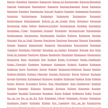
Raisting
Raitenbuch
Ramerberg
Rammingen
Ramsau bei Berchtesgaden
Ramstein-Miesenbach
Ramsthal
Randersacker
Rangendingen
Rannungen
Ransbach-Baumbach
Rastatt
Ratshausen
Rattelsdorf
Rattenberg
Rattenkirchen
Rattiszell
Raubling
Rauenberg
Rauhenebrach
Ravensburg
Ravenstein
Rechberghausen
Rechtenbach
Rechtenstein
Rechtmehring
Reckendorf
Recklinghausen
Rednitzhembach
Redwitz an der Rodach
Regen
Regensburg
Regenstauf
Regnitzlosau
Rehau
Rehling
Rehlingen-Siersburg
Reichartshausen
Reichenau
Reichenbach
Reichenbach (Cham)
Reichenbach (Kronach)
Reichenberg
Reichenschwand
Reichersbeuern
Reichertshausen
Reichertsheim
Reichertshofen
Reichling
Reilingen
Reimlingen
Reisbach
Reischach
Reit im Winkl
Remagen
Remchingen
Remlingen
Remscheid
Remseck
Remshalden
Renchen
Rennerod
Rennertshofen
Renningen
Renquishausen
Rentweinsdorf
Rettenbach
(Günzburg)
Rettenbach (Oberpfalz)
Rettenbach am Auerberg
Rettenberg
Retzstadt
Reut
Reute
Reuth bei Erbendorf
Reutlingen
Rheinau
Rheinböllen
Rheinfelden
Rheinhausen
Rheinmünster
Rheinstetten
Rhens
Rickenbach
Ried
Riedbach
Rieden (Forggensee)
Rieden (Kaufbeuren)
Rieden (Oberpfalz)
Riedenberg
Riedenburg
Riedenheim
Riederich
Riedering
Riedhausen
Riedlingen
Riegel
Riegelsberg
Riegsee
Riekofen
Rielasingen-Worblingen
Rieneck
Riesbürg
Rietheim-Weilheim
Rimbach (Oberpfalz)
Rimbach (Rottal-Inn)
Rimpar
Rimsting
Rinchnach
Ringelai
Ringsheim
Rockenhausen
Röckingen
Rodalben
Rödelmaier
Rödelsee
Roden
Rödental
Roding
Röfingen
Roggenburg
Rögling
Rohr (Mittelfranken)
Rohr (Niederbayern)
Rohrbach
Rohrdorf
Rohrenfels
Röhrmoos
Röhrnbach
Roigheim
Röllbach
Römerstein
Ronsberg
Rosenberg
Rosenfeld
Rosengarten
Rosenheim
Röslau
Roßbach
Roßhaupten
Roßtal
Rostock
Rot am See
Rot an der Rot
Roth
Röthenbach (Allgäu)
Röthenbach (Pegnitz)
Rothenbuch
Rothenburg (Tauber)
Rothenfels
Röthlein
Rott (Landsberg)
Rott am Inn
Rottach-Egern
Rottenacker
Röttenbach (Erlangen)
Röttenbach (Roth)
Rottenbuch
Rottenburg
Rottenburg an der