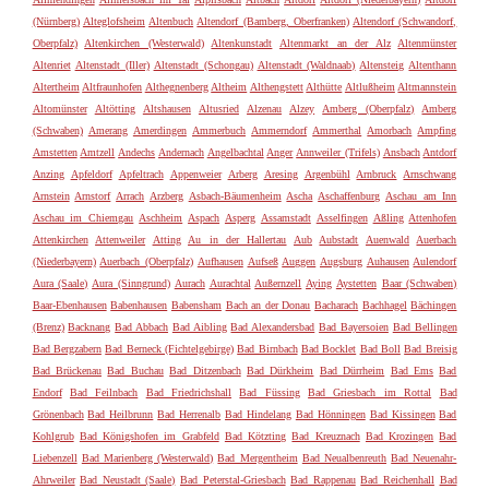
(Nürnberg)
Alteglofsheim
Altenbuch
Altendorf (Bamberg, Oberfranken)
Altendorf (Schwandorf,
Oberpfalz)
Altenkirchen (Westerwald)
Altenkunstadt
Altenmarkt an der Alz
Altenmünster
Altenriet
Altenstadt (Iller)
Altenstadt (Schongau)
Altenstadt (Waldnaab)
Altensteig
Altenthann
Altertheim
Altfraunhofen
Althegnenberg
Altheim
Althengstett
Althütte
Altlußheim
Altmannstein
Altomünster
Altötting
Altshausen
Altusried
Alzenau
Alzey
Amberg (Oberpfalz)
Amberg
(Schwaben)
Amerang
Amerdingen
Ammerbuch
Ammerndorf
Ammerthal
Amorbach
Ampfing
Amstetten
Amtzell
Andechs
Andernach
Angelbachtal
Anger
Annweiler (Trifels)
Ansbach
Antdorf
Anzing
Apfeldorf
Apfeltrach
Appenweier
Arberg
Aresing
Argenbühl
Arnbruck
Arnschwang
Arnstein
Arnstorf
Arrach
Arzberg
Asbach-Bäumenheim
Ascha
Aschaffenburg
Aschau am Inn
Aschau im Chiemgau
Aschheim
Aspach
Asperg
Assamstadt
Asselfingen
Aßling
Attenhofen
Attenkirchen
Attenweiler
Atting
Au in der Hallertau
Aub
Aubstadt
Auenwald
Auerbach
(Niederbayern)
Auerbach (Oberpfalz)
Aufhausen
Aufseß
Auggen
Augsburg
Auhausen
Aulendorf
Aura (Saale)
Aura (Sinngrund)
Aurach
Aurachtal
Außernzell
Aying
Aystetten
Baar (Schwaben)
Baar-Ebenhausen
Babenhausen
Babensham
Bach an der Donau
Bacharach
Bachhagel
Bächingen
(Brenz)
Backnang
Bad Abbach
Bad Aibling
Bad Alexandersbad
Bad Bayersoien
Bad Bellingen
Bad Bergzabern
Bad Berneck (Fichtelgebirge)
Bad Birnbach
Bad Bocklet
Bad Boll
Bad Breisig
Bad Brückenau
Bad Buchau
Bad Ditzenbach
Bad Dürkheim
Bad Dürrheim
Bad Ems
Bad
Endorf
Bad Feilnbach
Bad Friedrichshall
Bad Füssing
Bad Griesbach im Rottal
Bad
Grönenbach
Bad Heilbrunn
Bad Herrenalb
Bad Hindelang
Bad Hönningen
Bad Kissingen
Bad
Kohlgrub
Bad Königshofen im Grabfeld
Bad Kötzting
Bad Kreuznach
Bad Krozingen
Bad
Liebenzell
Bad Marienberg (Westerwald)
Bad Mergentheim
Bad Neualbenreuth
Bad Neuenahr-
Ahrweiler
Bad Neustadt (Saale)
Bad Peterstal-Griesbach
Bad Rappenau
Bad Reichenhall
Bad