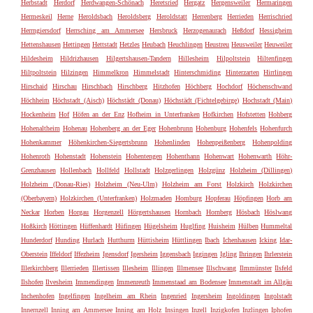
Herbstadt
Herdorf
Herdwangen-Schönach
Heretsried
Hergatz
Hergensweiler
Hermaringen
Hermeskeil
Herne
Heroldsbach
Heroldsberg
Heroldstatt
Herrenberg
Herrieden
Herrischried
Herrngiersdorf
Herrsching am Ammersee
Hersbruck
Herzogenaurach
Heßdorf
Hessigheim
Hettenshausen
Hettingen
Hettstadt
Hetzles
Heubach
Heuchlingen
Heustreu
Heusweiler
Heuweiler
Hildesheim
Hildrizhausen
Hilgertshausen-Tandern
Hillesheim
Hilpoltstein
Hiltenfingen
Hiltpoltstein
Hilzingen
Himmelkron
Himmelstadt
Hinterschmiding
Hinterzarten
Hirrlingen
Hirschaid
Hirschau
Hirschbach
Hirschberg
Hitzhofen
Höchberg
Hochdorf
Höchenschwand
Höchheim
Höchstadt (Aisch)
Höchstädt (Donau)
Höchstädt (Fichtelgebirge)
Hochstadt (Main)
Hockenheim
Hof
Höfen an der Enz
Hofheim in Unterfranken
Hofkirchen
Hofstetten
Hohberg
Hohenaltheim
Hohenau
Hohenberg an der Eger
Hohenbrunn
Hohenburg
Hohenfels
Hohenfurch
Hohenkammer
Höhenkirchen-Siegertsbrunn
Hohenlinden
Hohenpeißenberg
Hohenpolding
Hohenroth
Hohenstadt
Hohenstein
Hohentengen
Hohenthann
Hohenwart
Hohenwarth
Höhr-
Grenzhausen
Hollenbach
Hollfeld
Hollstadt
Holzgerlingen
Holzgünz
Holzheim (Dillingen)
Holzheim (Donau-Ries)
Holzheim (Neu-Ulm)
Holzheim am Forst
Holzkirch
Holzkirchen
(Oberbayern)
Holzkirchen (Unterfranken)
Holzmaden
Homburg
Hopferau
Höpfingen
Horb am
Neckar
Horben
Horgau
Horgenzell
Hörgertshausen
Hornbach
Hornberg
Hösbach
Höslwang
Hoßkirch
Höttingen
Hüffenhardt
Hüfingen
Hügelsheim
Huglfing
Huisheim
Hülben
Hummeltal
Hunderdorf
Hunding
Hurlach
Hutthurm
Hüttisheim
Hüttlingen
Ibach
Ichenhausen
Icking
Idar-
Oberstein
Iffeldorf
Iffezheim
Igensdorf
Igersheim
Iggensbach
Iggingen
Igling
Ihringen
Ihrlerstein
Illerkirchberg
Illerrieden
Illertissen
Illesheim
Illingen
Illmensee
Illschwang
Ilmmünster
Ilsfeld
Ilshofen
Ilvesheim
Immendingen
Immenreuth
Immenstaad am Bodensee
Immenstadt im Allgäu
Inchenhofen
Ingelfingen
Ingelheim am Rhein
Ingenried
Ingersheim
Ingoldingen
Ingolstadt
Innernzell
Inning am Ammersee
Inning am Holz
Insingen
Inzell
Inzigkofen
Inzlingen
Iphofen