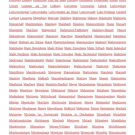
Lörrach
Losheim am See
Loßburg
Lottstetten
Löwenstein
Lübeck
Ludwigsburg
Ludwigschorgast
Ludwigshafen
Ludwigshafen am Rhein
Ludwigsstadt
Luhe-Wildenau
Lülsfeld
Lupburg
Lutzingen
Magdeburg
Magstadt
Mahlberg
Mahlstetten
Mähring
Maierhöfen
Maihingen
Mainaschaff
Mainbernheim
Mainburg
Mainhardt
Mainleus
Mainstockheim
Mainz
Maisach
Maitenbeth
Malching
Malgersdorf
Mallersdorf-Pfaffenberg
Malsburg-Marzell
Malsch
Malterdingen
Mammendorf
Mamming
Manching
Mandelbachtal
Manderscheid
Mannheim
Mantel
Marbach am Neckar
March
Margetshöchheim
Mariaposching
Markdorf
Markgröningen
Marklkofen
Markt Berolzheim
Markt Bibart
Markt Einersheim
Markt Erlbach
Markt Indersdorf
Markt Nordheim
Markt Rettenbach
Markt Schwaben
Markt Taschendorf
Marktbergel
Marktbreit
Marktgraitz
Marktheidenfeld
Marktl
Marktleugast
Marktleuthen
Marktoberdorf
Marktoffingen
Marktredwitz
Marktrodach
Marktschellenberg
Marktschorgast
Marktsteft
Marktzeuln
Marloffstein
Maroldsweisach
Marpingen
Marquartstein
Martinsheim
Marxheim
Marxzell
Marzling
Maselheim
Maßbach
Massenbachhausen
Massing
Mauer
Mauern
Mauerstetten
Maulbronn
Maulburg
Mauth
Maxhütte-Haidhof
Mayen
Meckenbeuren
Meckesheim
Medlingen
Meeder
Meersburg
Megesheim
Mehlmeisel
Mehring
Mehrstetten
Meinheim
Meisenheim
Meißenheim
Meitingen
Mellrichstadt
Memmelsdorf
Memmingen
Memmingerberg
Mendig
Mengen
Mengkofen
Merching
Merchweiler
Merdingen
Mering
Merkendorf
Merklingen
Mertingen
Merzhausen
Merzig
Mespelbrunn
Meßkirch
Meßstetten
Metten
Mettenheim
Mettlach
Metzingen
Michelau im Steigerwald
Michelau in Oberfranken
Michelbach
Michelfeld
Michelsneukirchen
Mickhausen
Miesbach
Mietingen
Miltach
Miltenberg
Mindelheim
Mindelstetten
Mintraching
Missen-Wilhams
Mistelbach
Mistelgau
Mittelbiberach
Mitteleschenbach
Mittelneufnach
Mittelsinn
Mittelstetten
Mittenwald
Mitterfels
Mitterskirchen