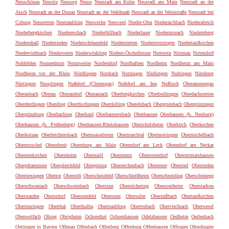
Neuschönau
Neusitz
Neusorg
Neuss
Neustadt am Kulm
Neustadt am Main
Neustadt an der
Aisch
Neustadt an der Donau
Neustadt an der Waldnaab
Neustadt an der Weinstraße
Neustadt bei
Coburg
Neustetten
Neutraubling
Neuweiler
Neuwied
Nieder-Olm
Niederaichbach
Niederalteich
Niederbergkirchen
Niedereschach
Niederfüllbach
Niederlauer
Niedermurach
Niedernberg
Niedernhall
Niederrieden
Niederschönenfeld
Niederstetten
Niederstotzingen
Niedertaufkirchen
Niederviehbach
Niederwerrn
Niederwinkling
Niefern-Öschelbronn
Nierstein
Nittenau
Nittendorf
Nohfelden
Nonnenhorn
Nonnweiler
Nordendorf
Nordhalben
Nordheim
Nordheim am Main
Nordheim vor der Rhön
Nördlingen
Nordrach
Notzingen
Nüdlingen
Nufringen
Nürnberg
Nürtingen
Nusplingen
Nußdorf (Chiemgau)
Nußdorf am Inn
Nußloch
Oberammergau
Oberasbach
Oberau
Oberaudorf
Oberaurach
Oberbergkirchen
Oberboihingen
Oberdachstetten
Oberderdingen
Oberding
Oberdischingen
Oberdolling
Oberelsbach
Obergriesbach
Obergröningen
Obergünzburg
Oberhaching
Oberhaid
Oberharmersbach
Oberhausen
Oberhausen (b. Neuburg)
Oberhausen (b. Peißenberg)
Oberhausen-Rheinhausen
Oberickelsheim
Oberkirch
Oberkochen
Oberkotzau
Oberleichtersbach
Obermaiselstein
Obermarchtal
Obermeitingen
Obermichelbach
Obermoschel
Obernbreit
Obernburg am Main
Oberndorf am Lech
Oberndorf am Neckar
Oberneukirchen
Obernheim
Obernzell
Obernzenn
Oberostendorf
Oberottmarshausen
Oberpframmern
Oberpleichfeld
Oberpöring
Oberreichenbach
Oberreute
Oberried
Oberrieden
Oberriexingen
Oberrot
Oberroth
Oberscheinfeld
Oberschleißheim
Oberschneiding
Oberschönegg
Oberschwarzach
Oberschweinbach
Obersinn
Obersöchering
Obersontheim
Oberstadion
Oberstaufen
Oberstdorf
Oberstenfeld
Oberstreu
Obersulm
Obersüßbach
Obertaufkirchen
Oberteuringen
Oberthal
Oberthulba
Obertraubling
Obertrubach
Oberviechtach
Oberwesel
Oberwolfach
Obing
Obrigheim
Ochsenfurt
Ochsenhausen
Odelzhausen
Oedheim
Oerlenbach
Oettingen in Bayern
Offenau
Offenbach
Offenberg
Offenburg
Offenhausen
Offingen
Ofterdingen