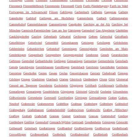
Fürsteneck
Fürstenfeldbruck
Fürstenstein
Fürstenzell
Fürth
Furth (Niederbayern)
Furth im Wald
Furtwangen im Schwarzwald
Füssen
Gablingen
Gachenbach
Gädheim
Gaggenau
Gaiberg
Gaienhofen
Gaildorf
Gailingen am Hochrhein
Gaimersheim
Gaißach
Gallmersgarten
Gammelsdorf
Gammelshausen
Gammertingen
Gangkofen
Garching an der Alz
Garching bei
München
Garmisch-Partenkirchen
Gars am Inn
Gärtringen
Gattendorf
Gau-Algesheim
Gäufelden
Gaukönigshofen
Gauting
Gebenbach
Gebsattel
Gechingen
Gefrees
Geiersthal
Geiselbach
Geiselhöring
Geiselwind
Geisenfeld
Geisenhausen
Geisingen
Geislingen
Gelchsheim
Geldersheim
Gelsenkirchen
Geltendorf
Gemmingen
Gemmrigheim
Gemünden am Main
Genderkingen
Gengenbach
Georgenberg
Georgensgmünd
Gerabronn
Gerach
Geratskirchen
Gerbrunn
Geretsried
Gerhardshofen
Gerlingen
Germaringen
Germering
Germersheim
Gernsbach
Geroda
Geroldsgrün
Geroldshausen
Gerolfingen
Gerolsbach
Gerolstein
Gerolzhofen
Gersheim
Gerstetten
Gersthofen
Gerzen
Gesees
Geslau
Gessertshausen
Gestratz
Giebelstadt
Giengen
Gilching
Gingen
Glashütten
Glattbach
Glatten
Gleiritsch
Gleißenberg
Glonn
Glött
Glottertal
Gmund am Tegernsee
Gnotzheim
Gochsheim
Göggingen
Goldbach
Goldkronach
Gollhofen
Gomadingen
Gomaringen
Gondelsheim
Göppingen
Görisried
Görwihl
Gosheim
Gössenheim
Gößweinstein
Gottenheim
Gotteszell
Gottfrieding
Göttingen
Gottmadingen
Graben
Graben-
Neudorf
Grabenstätt
Grabenstetten
Gräfelfing
Grafenau
Grafenberg
Gräfenberg
Gräfendorf
Grafengehaig
Grafenhausen
Grafenrheinfeld
Grafenwiesen
Grafenwöhr
Grafing (München)
Grafling
Grafrath
Grafschaft
Grainau
Grainet
Grasbrunn
Grassau
Grattersdorf
Greding
Greifenberg
Greiling
Gremsdorf
Grenzach-Wyhlen
Grettstadt
Greußenheim
Griesingen
Griesstätt
Gröbenzell
Grömbach
Großaitingen
Großbardorf
Großbettlingen
Großbottwar
Großeibstadt
Grosselfingen
Großenseebach
Großerlach
Großhabersdorf
Großheirath
Großheubach