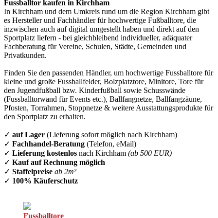
Fussballtor kaufen in Kirchham
In Kirchham und dem Umkreis rund um die Region Kirchham gibt
es Hersteller und Fachhändler für hochwertige Fußballtore, die
inzwischen auch auf digital umgestellt haben und direkt auf den
Sportplatz liefern - bei gleichbleibend individueller, adäquater
Fachberatung für Vereine, Schulen, Städte, Gemeinden und
Privatkunden.
Finden Sie den passenden Händler, um hochwertige Fussballtore für
kleine und große Fussballfelder, Bolzplatztore, Minitore, Tore für
den Jugendfußball bzw. Kinderfußball sowie Schusswände
(Fussballtorwand für Events etc.), Ballfangnetze, Ballfangzäune,
Pfosten, Torrahmen, Stoppnetze & weitere Ausstattungsprodukte für
den Sportplatz zu erhalten.
✓
auf Lager
(Lieferung sofort möglich nach Kirchham)
✓
Fachhandel-Beratung
(Telefon, eMail)
✓
Lieferung kostenlos
nach Kirchham
(ab 500 EUR)
✓
Kauf auf Rechnung möglich
✓
Staffelpreise
ab 2m²
✓
100% Käuferschutz
Fussballtore