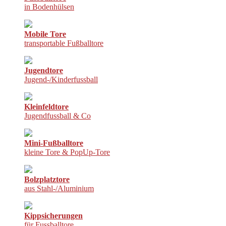
in Bodenhülsen
Mobile Tore
transportable Fußballtore
Jugendtore
Jugend-/Kinderfussball
Kleinfeldtore
Jugendfussball & Co
Mini-Fußballtore
kleine Tore & PopUp-Tore
Bolzplatztore
aus Stahl-/Aluminium
Kippsicherungen
für Fussballtore