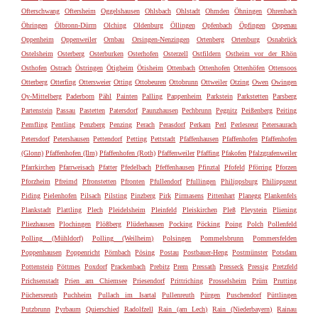
Ofterschwang
Oftersheim
Oggelshausen
Ohlsbach
Ohlstadt
Ohmden
Öhningen
Ohrenbach
Öhringen
Ölbronn-Dürrn
Olching
Oldenburg
Öllingen
Opfenbach
Öpfingen
Oppenau
Oppenheim
Oppenweiler
Ornbau
Orsingen-Nenzingen
Ortenberg
Ortenburg
Osnabrück
Ostelsheim
Osterberg
Osterburken
Osterhofen
Osterzell
Ostfildern
Ostheim vor der Rhön
Osthofen
Ostrach
Östringen
Ötigheim
Ötisheim
Ottenbach
Ottenhofen
Ottenhöfen
Ottensoos
Otterberg
Otterfing
Ottersweier
Otting
Ottobeuren
Ottobrunn
Ottweiler
Otzing
Owen
Owingen
Oy-Mittelberg
Paderborn
Pähl
Painten
Palling
Pappenheim
Parkstein
Parkstetten
Parsberg
Partenstein
Passau
Pastetten
Patersdorf
Paunzhausen
Pechbrunn
Pegnitz
Peißenberg
Peiting
Pemfling
Pentling
Penzberg
Penzing
Perach
Perasdorf
Perkam
Perl
Perlesreut
Petersaurach
Petersdorf
Petershausen
Pettendorf
Petting
Pettstadt
Pfaffenhausen
Pfaffenhofen
Pfaffenhofen
(Glonn)
Pfaffenhofen (Ilm)
Pfaffenhofen (Roth)
Pfaffenweiler
Pfaffing
Pfakofen
Pfalzgrafenweiler
Pfarrkirchen
Pfarrweisach
Pfatter
Pfedelbach
Pfeffenhausen
Pfinztal
Pfofeld
Pförring
Pforzen
Pforzheim
Pfreimd
Pfronstetten
Pfronten
Pfullendorf
Pfullingen
Philippsburg
Philippsreut
Piding
Pielenhofen
Pilsach
Pilsting
Pinzberg
Pirk
Pirmasens
Pittenhart
Planegg
Plankenfels
Plankstadt
Plattling
Plech
Pleidelsheim
Pleinfeld
Pleiskirchen
Pleß
Pleystein
Pliening
Pliezhausen
Plochingen
Plößberg
Plüderhausen
Pocking
Pöcking
Poing
Polch
Pollenfeld
Polling (Mühldorf)
Polling (Weilheim)
Polsingen
Pommelsbrunn
Pommersfelden
Poppenhausen
Poppenricht
Pörnbach
Pösing
Postau
Postbauer-Heng
Postmünster
Potsdam
Pottenstein
Pöttmes
Poxdorf
Prackenbach
Prebitz
Prem
Pressath
Presseck
Pressig
Pretzfeld
Prichsenstadt
Prien am Chiemsee
Priesendorf
Prittriching
Prosselsheim
Prüm
Prutting
Püchersreuth
Puchheim
Pullach im Isartal
Pullenreuth
Pürgen
Puschendorf
Püttlingen
Putzbrunn
Pyrbaum
Quierschied
Radolfzell
Rain (am Lech)
Rain (Niederbayern)
Rainau