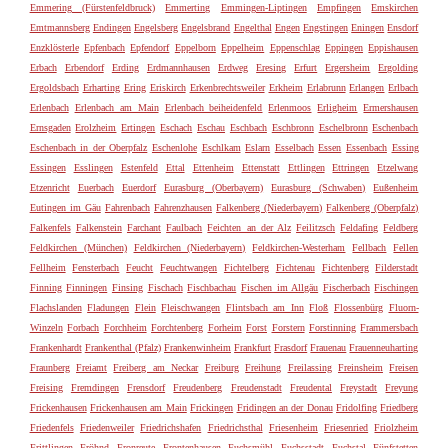
Emmering (Fürstenfeldbruck)
Emmerting
Emmingen-Liptingen
Empfingen
Emskirchen
Emtmannsberg
Endingen
Engelsberg
Engelsbrand
Engelthal
Engen
Engstingen
Eningen
Ensdorf
Enzklösterle
Epfenbach
Epfendorf
Eppelborn
Eppelheim
Eppenschlag
Eppingen
Eppishausen
Erbach
Erbendorf
Erding
Erdmannhausen
Erdweg
Eresing
Erfurt
Ergersheim
Ergolding
Ergoldsbach
Erharting
Ering
Eriskirch
Erkenbrechtsweiler
Erkheim
Erlabrunn
Erlangen
Erlbach
Erlenbach
Erlenbach am Main
Erlenbach beiheidenfeld
Erlenmoos
Erligheim
Ermershausen
Ernsgaden
Erolzheim
Ertingen
Eschach
Eschau
Eschbach
Eschbronn
Eschelbronn
Eschenbach
Eschenbach in der Oberpfalz
Eschenlohe
Eschlkam
Eslarn
Esselbach
Essen
Essenbach
Essing
Essingen
Esslingen
Estenfeld
Ettal
Ettenheim
Ettenstatt
Ettlingen
Ettringen
Etzelwang
Etzenricht
Euerbach
Euerdorf
Eurasburg (Oberbayern)
Eurasburg (Schwaben)
Eußenheim
Eutingen im Gäu
Fahrenbach
Fahrenzhausen
Falkenberg (Niederbayern)
Falkenberg (Oberpfalz)
Falkenfels
Falkenstein
Farchant
Faulbach
Feichten an der Alz
Feilitzsch
Feldafing
Feldberg
Feldkirchen (München)
Feldkirchen (Niederbayern)
Feldkirchen-Westerham
Fellbach
Fellen
Fellheim
Fensterbach
Feucht
Feuchtwangen
Fichtelberg
Fichtenau
Fichtenberg
Filderstadt
Finning
Finningen
Finsing
Fischach
Fischbachau
Fischen im Allgäu
Fischerbach
Fischingen
Flachslanden
Fladungen
Flein
Fleischwangen
Flintsbach am Inn
Floß
Flossenbürg
Fluorn-
Winzeln
Forbach
Forchheim
Forchtenberg
Forheim
Forst
Forstern
Forstinning
Frammersbach
Frankenhardt
Frankenthal (Pfalz)
Frankenwinheim
Frankfurt
Frasdorf
Frauenau
Frauenneuharting
Fraunberg
Freiamt
Freiberg am Neckar
Freiburg
Freihung
Freilassing
Freinsheim
Freisen
Freising
Fremdingen
Frensdorf
Freudenberg
Freudenstadt
Freudental
Freystadt
Freyung
Frickenhausen
Frickenhausen am Main
Frickingen
Fridingen an der Donau
Fridolfing
Friedberg
Friedenfels
Friedenweiler
Friedrichshafen
Friedrichsthal
Friesenheim
Friesenried
Friolzheim
Frittlingen
Fröhnd
Fronreute
Frontenhausen
Fuchsmühl
Fuchsstadt
Fuchstal
Fünfstetten