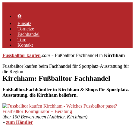
Zum
Menü
Inhalt
springen
⚽
Einsatz
Tornetze
Fachhandel
Tore
Kontakt
Fussballtor-kaufen
.com
» Fußballtor-Fachhandel in
Kirchham
Fussballtor kaufen beim Fachhandel für Sportplatz-Ausstattung für
die Region
Kirchham: Fußballtor-Fachhandel
Fußballtor-Fachhändler in Kirchham & Shops für Sportplatz-
Ausstattung, die Kirchham beliefern.
über 100 Bewertungen (Anbieter, Kirchham)
»
zum Händler