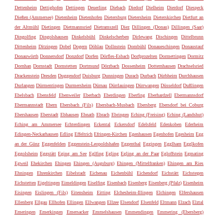
Dettenheim
Dettighofen
Dettingen
Deuerling
Diebach
Diedorf
Dielheim
Dierdorf
Diespeck
Dießen (Ammersee)
Dietenheim
Dietenhofen
Dietersburg
Dietersheim
Dieterskirchen
Dietfurt an
der Altmühl
Dietingen
Dietmannsried
Dietramszell
Diez
Dillingen (Donau)
Dillingen (Saar)
Dingolfing
Dingolshausen
Dinkelsbühl
Dinkelscherben
Dirlewang
Dischingen
Dittelbrunn
Dittenheim
Ditzingen
Dobel
Dogern
Döhlau
Dollnstein
Dombühl
Donaueschingen
Donaustauf
Donauwörth
Donnersdorf
Donzdorf
Dorfen
Dörfles-Esbach
Dorfprozelten
Dormettingen
Dormitz
Dornhan
Dornstadt
Dornstetten
Dortmund
Dörzbach
Dossenheim
Dotternhausen
Drachselsried
Drackenstein
Dresden
Duggendorf
Duisburg
Dunningen
Durach
Durbach
Dürbheim
Durchhausen
Durlangen
Dürmentingen
Durmersheim
Dürnau
Dürrlauingen
Dürrwangen
Düsseldorf
Dußlingen
Ebelsbach
Ebensfeld
Ebenweiler
Eberbach
Eberdingen
Eberfing
Eberhardzell
Ebermannsdorf
Ebermannstadt
Ebern
Ebersbach (Fils)
Ebersbach-Musbach
Ebersberg
Ebersdorf bei Coburg
Ebershausen
Eberstadt
Ebhausen
Ebnath
Ebrach
Ebringen
Eching (Freising)
Eching (Landshut)
Eching am Ammersee
Echterdingen
Eckental
Eckersdorf
Edelsfeld
Edenkoben
Ederheim
Edingen-Neckarhausen
Edling
Effeltrich
Efringen-Kirchen
Egenhausen
Egenhofen
Egesheim
Egg
an der Günz
Eggenfelden
Eggenstein-Leopoldshafen
Eggenthal
Eggingen
Egglham
Egglkofen
Eggolsheim
Eggstätt
Eging am See
Eglfing
Egling
Egling an der Paar
Egloffstein
Egmating
Egweil
Ehekirchen
Ehingen
Ehingen (Augsburg)
Ehingen (Mittelfranken)
Ehingen am Ries
Ehningen
Ehrenkirchen
Eibelstadt
Eichenau
Eichenbühl
Eichendorf
Eichstätt
Eichstegen
Eichstetten
Eigeltingen
Eimeldingen
Eiselfing
Eisenbach
Eisenberg
Eisenberg (Pfalz)
Eisenheim
Eisingen
Eislingen (Fils)
Eitensheim
Eitting
Elchesheim-Illingen
Elchingen
Elfershausen
Ellenberg
Ellgau
Ellhofen
Ellingen
Ellwangen
Ellzee
Elsendorf
Elsenfeld
Eltmann
Elzach
Elztal
Emeringen
Emerkingen
Emersacker
Emmelshausen
Emmendingen
Emmering (Ebersberg)