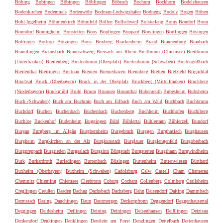
Böbing
Bobingen
Böbingen
Böblingen
Böbrach
Bochum
Bockhorn
Bodelshausen
Bodenkirchen
Bodenmais
Bodenwöhr
Bodman-Ludwigshafen
Bodnegg
Bodolz
Bogen
Böhen
Böhl-Iggelheim
Böhmenkirch
Böhmfeld
Böllen
Bollschweil
Bolsterlang
Boms
Bondorf
Bonn
Bonndorf
Bönnigheim
Bonstetten
Boos
Bopfingen
Boppard
Börslingen
Börtlingen
Bösingen
Böttingen
Bottrop
Bötzingen
Bous
Boxberg
Brackenheim
Brand
Brannenburg
Braubach
Bräunlingen
Braunsbach
Braunschweig
Breisach am Rhein
Breitbrunn (Chiemsee)
Breitbrunn
(Unterfranken)
Breitenberg
Breitenbrunn (Oberpfalz)
Breitenbrunn (Schwaben)
Breitengüßbach
Breitenthal
Breitingen
Breitnau
Bremen
Bremerhaven
Brennberg
Bretten
Bretzfeld
Brigachtal
Bruchsal
Bruck (Oberbayern)
Bruck in der Oberpfalz
Bruckberg (Mittelfranken)
Bruckberg
(Niederbayern)
Bruckmühl
Brühl
Brunn
Brunnen
Brunnthal
Bubenreuth
Bubesheim
Bubsheim
Buch (Schwaben)
Buch am Buchrain
Buch am Erlbach
Buch am Wald
Buchbach
Buchbrunn
Buchdorf
Buchen
Buchenbach
Büchenbach
Buchenberg
Buchheim
Buchhofen
Büchlberg
Buchloe
Buckenhof
Budenheim
Buggingen
Bühl
Bühlertal
Bühlertann
Bühlerzell
Bundorf
Burgau
Burgberg im Allgäu
Burgbernheim
Burgebrach
Burggen
Burghaslach
Burghausen
Burgheim
Burgkirchen an der Alz
Burgkunstadt
Burglauer
Burglengenfeld
Burgoberbach
Burgpreppach
Burgrieden
Burgsalach
Burgsinn
Bürgstadt
Burgstetten
Burgthann
Burgwindheim
Burk
Burkardroth
Burladingen
Burtenbach
Büsingen
Buttenheim
Buttenwiesen
Bütthard
Buxheim (Oberbayern)
Buxheim (Schwaben)
Cadolzburg
Calw
Castell
Cham
Chamerau
Chemnitz
Chieming
Chiemsee
Cleebronn
Coburg
Cochem
Collenberg
Colmberg
Crailsheim
Creglingen
Creußen
Daaden
Dachau
Dachsbach
Dachsberg
Dahn
Daisendorf
Daiting
Dammbach
Darmstadt
Dasing
Dauchingen
Daun
Dautmergen
Deckenpfronn
Deggendorf
Deggenhausertal
Deggingen
Deidesheim
Deilingen
Deining
Deiningen
Deisenhausen
Deißlingen
Deizisau
Denkendorf
Denkingen
Denklingen
Dentlein am Forst
Denzlingen
Dettelbach
Dettenhausen