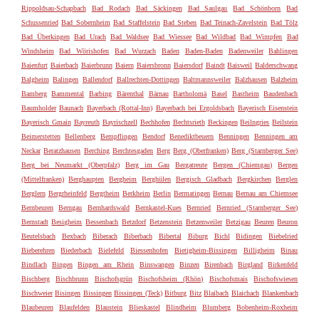
Rippoldsau-Schapbach
Bad Rodach
Bad Säckingen
Bad Saulgau
Bad Schönborn
Bad
Schussenried
Bad Sobernheim
Bad Staffelstein
Bad Steben
Bad Teinach-Zavelstein
Bad Tölz
Bad Überkingen
Bad Urach
Bad Waldsee
Bad Wiessee
Bad Wildbad
Bad Wimpfen
Bad
Windsheim
Bad Wörishofen
Bad Wurzach
Baden
Baden-Baden
Badenweiler
Bahlingen
Baienfurt
Baierbach
Baierbrunn
Baiern
Baiersbronn
Baiersdorf
Baindt
Baisweil
Balderschwang
Balgheim
Balingen
Ballendorf
Ballrechten-Dottingen
Baltmannsweiler
Balzhausen
Balzheim
Bamberg
Bammental
Barbing
Bärenthal
Bärnau
Bartholomä
Basel
Bastheim
Baudenbach
Baumholder
Baunach
Bayerbach (Rottal-Inn)
Bayerbach bei Ergoldsbach
Bayerisch Eisenstein
Bayerisch Gmain
Bayreuth
Bayrischzell
Bechhofen
Bechtsrieth
Beckingen
Beilngries
Beilstein
Beimerstetten
Bellenberg
Bempflingen
Bendorf
Benediktbeuern
Benningen
Benningen am
Neckar
Beratzhausen
Berching
Berchtesgaden
Berg
Berg (Oberfranken)
Berg (Starnberger See)
Berg bei Neumarkt (Oberpfalz)
Berg im Gau
Bergatreute
Bergen (Chiemgau)
Bergen
(Mittelfranken)
Berghaupten
Bergheim
Berghülen
Bergisch Gladbach
Bergkirchen
Berglen
Berglern
Bergrheinfeld
Bergtheim
Berkheim
Berlin
Bermatingen
Bernau
Bernau am Chiemsee
Bernbeuren
Berngau
Bernhardswald
Bernkastel-Kues
Bernried
Bernried (Starnberger See)
Bernstadt
Besigheim
Bessenbach
Betzdorf
Betzenstein
Betzenweiler
Betzigau
Beuren
Beuron
Beutelsbach
Bexbach
Biberach
Biberbach
Bibertal
Biburg
Bichl
Bidingen
Biebelried
Bieberehren
Biederbach
Bielefeld
Biessenhofen
Bietigheim-Bissingen
Billigheim
Binau
Bindlach
Bingen
Bingen am Rhein
Binswangen
Binzen
Birenbach
Birgland
Birkenfeld
Bischberg
Bischbrunn
Bischofsgrün
Bischofsheim (Rhön)
Bischofsmais
Bischofswiesen
Bischweier
Bisingen
Bissingen
Bissingen (Teck)
Bitburg
Bitz
Blaibach
Blaichach
Blankenbach
Blaubeuren
Blaufelden
Blaustein
Blieskastel
Blindheim
Blumberg
Bobenheim-Roxheim