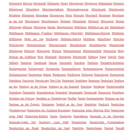
Mitterteich
Mitwitz
Möckmühl
Mödingen
Moers
Mögglingen
Möglingen
Möhrendorf
Mömbris
Mömlingen
Mönchberg
Mönchengladbach
Mönchsdeggingen
Mönchsroth
Mönchweiler
Monheim
Mönsheim
Montabaur
Moorenweis
Moos
Moosach
Moosbach
Moosburg
Moosburg
an der Isar
Moosinning
Moosthenning
Morbach
Mörnsheim
Mosbach
Mössingen
Motten
Möttingen
Mötzing
Mötzingen
Mudau
Muggensturm
Mühlacker
Mühldorf am Inn
Mühlenbach
Mühlhausen
Mühlhausen (Franken)
Mühlhausen (Oberpfalz)
Mühlhausen-Ehingen
Mühlheim
Mühlingen
Muhr am See
Mulfingen
Mülheim-Kärlich
Müllheim
Münchberg
München
Münchingen
Münchsmünster
Münchsteinach
Mundelsheim
Munderkingen
Münnerstadt
Munningen
Münsing
Münsingen
Münster
Münsterhausen
Münstermaifeld
Münstertal
Murg
Murnau am Staffelsee
Murr
Murrhardt
Mutlangen
Mutterstadt
Nabburg
Nagel
Nagold
Naila
Nalbach
Namborn
Nandlstadt
Nassau
Nassenfels
Nastätten
Nattheim
Neckarbischofsheim
Neckargemünd
Neckargerach
Neckarsulm
Neckartailfingen
Neckartenzlingen
Neckarwestheim
Neckarzimmern
Neenstetten
Nehren
Neidenstein
Neidlingen
Nellingen
Nennslingen
Nerenstetten
Neresheim
Nersingen
Nesselwang
Neu-Ulm
Neubeuern
Neubiberg
Neubrunn
Neubulach
Neuburg
am Inn
Neuburg an der Donau
Neuburg an der Kammel
Neuching
Neudenau
Neudrossenfeld
Neuenburg
Neuenbürg
Neuendettelsau
Neuendorf
Neuenmarkt
Neuenstadt
Neuenstein
Neuerburg
Neufahrn bei Freising
Neufahrn in Niederbayern
Neuffen
Neufra
Neufraunhofen
Neuhaus am Inn
Neuhaus an der Pegnitz
Neuhausen
Neuhof an der Zenn
Neuhütten
Neukirch
Neukirchen
(Niederbayern)
Neukirchen bei Sulzbach-Rosenberg
Neukirchen beim Heiligen Blut
Neukirchen
vorm Wald
Neukirchen-Balbini
Neuler
Neulingen
Neulußheim
Neumarkt in der Oberpfalz
Neumarkt-Sankt Veit
Neunburg vorm Wald
Neunkirchen
Neunkirchen (Unterfranken)
Neunkirchen am Brand
Neunkirchen am Sand
Neuötting
Neureichenau
Neuried
Neusäß