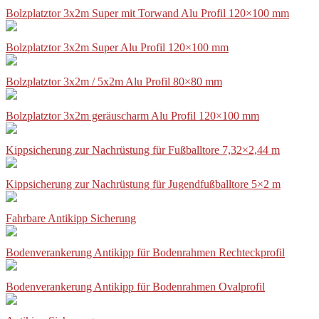
Bolzplatztor 3x2m Super mit Torwand Alu Profil 120×100 mm
Bolzplatztor 3x2m Super Alu Profil 120×100 mm
Bolzplatztor 3x2m / 5x2m Alu Profil 80×80 mm
Bolzplatztor 3x2m geräuscharm Alu Profil 120×100 mm
Kippsicherung zur Nachrüstung für Fußballtore 7,32×2,44 m
Kippsicherung zur Nachrüstung für Jugendfußballtore 5×2 m
Fahrbare Antikipp Sicherung
Bodenverankerung Antikipp für Bodenrahmen Rechteckprofil
Bodenverankerung Antikipp für Bodenrahmen Ovalprofil