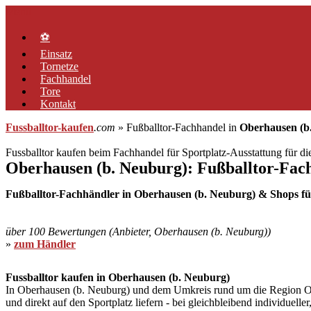
Zum
Menü
Inhalt
springen
⚽
Einsatz
Tornetze
Fachhandel
Tore
Kontakt
Fussballtor-kaufen
.com
» Fußballtor-Fachhandel in
Oberhausen (b
Fussballtor kaufen beim Fachhandel für Sportplatz-Ausstattung für d
Oberhausen (b. Neuburg): Fußballtor-Fac
Fußballtor-Fachhändler in Oberhausen (b. Neuburg) & Shops für
über 100 Bewertungen (Anbieter, Oberhausen (b. Neuburg))
»
zum Händler
Fussballtor kaufen in Oberhausen (b. Neuburg)
In Oberhausen (b. Neuburg) und dem Umkreis rund um die Region Ober
und direkt auf den Sportplatz liefern - bei gleichbleibend individuel