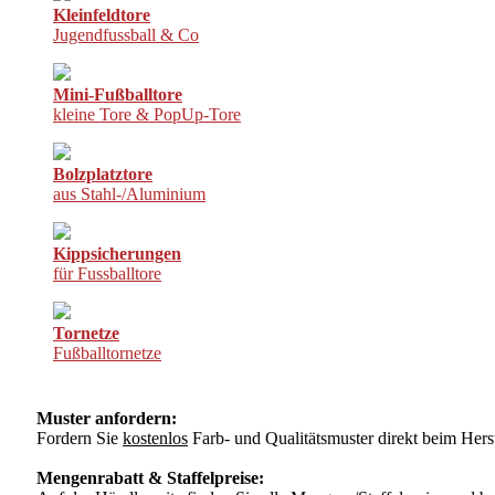
Kleinfeldtore
Jugendfussball & Co
Mini-Fußballtore
kleine Tore & PopUp-Tore
Bolzplatztore
aus Stahl-/Aluminium
Kippsicherungen
für Fussballtore
Tornetze
Fußballtornetze
Muster anfordern:
Fordern Sie
kostenlos
Farb- und Qualitätsmuster direkt beim Herst
Mengenrabatt & Staffelpreise: