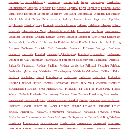
Emmering (Fürstenfeldbruck)
Emmerting
Emmingen-Liptingen
Empfingen
Emskirchen
Emtmannsberg
Endingen
Engelsberg
Engelsbrand
Engelthal
Engen
Engstingen
Eningen
Ensdorf
Enzklösterle
Epfenbach
Epfendorf
Eppelborn
Eppelheim
Eppenschlag
Eppingen
Eppishausen
Erbach
Erbendorf
Erding
Erdmannhausen
Erdweg
Eresing
Erfurt
Ergersheim
Ergolding
Ergoldsbach
Erharting
Ering
Eriskirch
Erkenbrechtsweiler
Erkheim
Erlabrunn
Erlangen
Erlbach
Erlenbach
Erlenbach am Main
Erlenbach beiheidenfeld
Erlenmoos
Erligheim
Ermershausen
Ernsgaden
Erolzheim
Ertingen
Eschach
Eschau
Eschbach
Eschbronn
Eschelbronn
Eschenbach
Eschenbach in der Oberpfalz
Eschenlohe
Eschlkam
Eslarn
Esselbach
Essen
Essenbach
Essing
Essingen
Esslingen
Estenfeld
Ettal
Ettenheim
Ettenstatt
Ettlingen
Ettringen
Etzelwang
Etzenricht
Euerbach
Euerdorf
Eurasburg (Oberbayern)
Eurasburg (Schwaben)
Eußenheim
Eutingen im Gäu
Fahrenbach
Fahrenzhausen
Falkenberg (Niederbayern)
Falkenberg (Oberpfalz)
Falkenfels
Falkenstein
Farchant
Faulbach
Feichten an der Alz
Feilitzsch
Feldafing
Feldberg
Feldkirchen (München)
Feldkirchen (Niederbayern)
Feldkirchen-Westerham
Fellbach
Fellen
Fellheim
Fensterbach
Feucht
Feuchtwangen
Fichtelberg
Fichtenau
Fichtenberg
Filderstadt
Finning
Finningen
Finsing
Fischach
Fischbachau
Fischen im Allgäu
Fischerbach
Fischingen
Flachslanden
Fladungen
Flein
Fleischwangen
Flintsbach am Inn
Floß
Flossenbürg
Fluorn-
Winzeln
Forbach
Forchheim
Forchtenberg
Forheim
Forst
Forstern
Forstinning
Frammersbach
Frankenhardt
Frankenthal (Pfalz)
Frankenwinheim
Frankfurt
Frasdorf
Frauenau
Frauenneuharting
Fraunberg
Freiamt
Freiberg am Neckar
Freiburg
Freihung
Freilassing
Freinsheim
Freisen
Freising
Fremdingen
Frensdorf
Freudenberg
Freudenstadt
Freudental
Freystadt
Freyung
Frickenhausen
Frickenhausen am Main
Frickingen
Fridingen an der Donau
Fridolfing
Friedberg
Friedenfels
Friedenweiler
Friedrichshafen
Friedrichsthal
Friesenheim
Friesenried
Friolzheim
Frittlingen
Fröhnd
Fronreute
Frontenhausen
Fuchsmühl
Fuchsstadt
Fuchstal
Fünfstetten