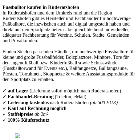
Fussballtor kaufen in Ruderatshofen
In Ruderatshofen und dem Umkreis rund um die Region
Ruderatshofen gibt es Hersteller und Fachhändler für hochwertige
Fußballtore, die inzwischen auch auf digital umgestellt haben und
direkt auf den Sportplatz liefern - bei gleichbleibend individueller,
adäquater Fachberatung für Vereine, Schulen, Städte, Gemeinden
und Privatkunden.
Finden Sie den passenden Händler, um hochwertige Fussballtore für
kleine und große Fussballfelder, Bolzplatztore, Minitore, Tore für
den Jugendfußball bzw. Kinderfußball sowie Schusswände
(Fussballtorwand für Events etc.), Ballfangnetze, Ballfangzäune,
Pfosten, Torrahmen, Stoppnetze & weitere Ausstattungsprodukte für
den Sportplatz zu erhalten.
✓
auf Lager
(Lieferung sofort möglich nach Ruderatshofen)
✓
Fachhandel-Beratung
(Telefon, eMail)
✓
Lieferung kostenlos
nach Ruderatshofen
(ab 500 EUR)
✓
Kauf auf Rechnung möglich
✓
Staffelpreise
ab 2m²
✓
100% Käuferschutz