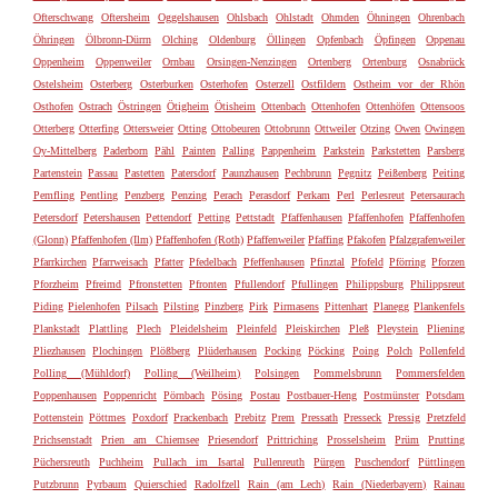
Ofterschwang
Oftersheim
Oggelshausen
Ohlsbach
Ohlstadt
Ohmden
Öhningen
Ohrenbach
Öhringen
Ölbronn-Dürrn
Olching
Oldenburg
Öllingen
Opfenbach
Öpfingen
Oppenau
Oppenheim
Oppenweiler
Ornbau
Orsingen-Nenzingen
Ortenberg
Ortenburg
Osnabrück
Ostelsheim
Osterberg
Osterburken
Osterhofen
Osterzell
Ostfildern
Ostheim vor der Rhön
Osthofen
Ostrach
Östringen
Ötigheim
Ötisheim
Ottenbach
Ottenhofen
Ottenhöfen
Ottensoos
Otterberg
Otterfing
Ottersweier
Otting
Ottobeuren
Ottobrunn
Ottweiler
Otzing
Owen
Owingen
Oy-Mittelberg
Paderborn
Pähl
Painten
Palling
Pappenheim
Parkstein
Parkstetten
Parsberg
Partenstein
Passau
Pastetten
Patersdorf
Paunzhausen
Pechbrunn
Pegnitz
Peißenberg
Peiting
Pemfling
Pentling
Penzberg
Penzing
Perach
Perasdorf
Perkam
Perl
Perlesreut
Petersaurach
Petersdorf
Petershausen
Pettendorf
Petting
Pettstadt
Pfaffenhausen
Pfaffenhofen
Pfaffenhofen
(Glonn)
Pfaffenhofen (Ilm)
Pfaffenhofen (Roth)
Pfaffenweiler
Pfaffing
Pfakofen
Pfalzgrafenweiler
Pfarrkirchen
Pfarrweisach
Pfatter
Pfedelbach
Pfeffenhausen
Pfinztal
Pfofeld
Pförring
Pforzen
Pforzheim
Pfreimd
Pfronstetten
Pfronten
Pfullendorf
Pfullingen
Philippsburg
Philippsreut
Piding
Pielenhofen
Pilsach
Pilsting
Pinzberg
Pirk
Pirmasens
Pittenhart
Planegg
Plankenfels
Plankstadt
Plattling
Plech
Pleidelsheim
Pleinfeld
Pleiskirchen
Pleß
Pleystein
Pliening
Pliezhausen
Plochingen
Plößberg
Plüderhausen
Pocking
Pöcking
Poing
Polch
Pollenfeld
Polling (Mühldorf)
Polling (Weilheim)
Polsingen
Pommelsbrunn
Pommersfelden
Poppenhausen
Poppenricht
Pörnbach
Pösing
Postau
Postbauer-Heng
Postmünster
Potsdam
Pottenstein
Pöttmes
Poxdorf
Prackenbach
Prebitz
Prem
Pressath
Presseck
Pressig
Pretzfeld
Prichsenstadt
Prien am Chiemsee
Priesendorf
Prittriching
Prosselsheim
Prüm
Prutting
Püchersreuth
Puchheim
Pullach im Isartal
Pullenreuth
Pürgen
Puschendorf
Püttlingen
Putzbrunn
Pyrbaum
Quierschied
Radolfzell
Rain (am Lech)
Rain (Niederbayern)
Rainau