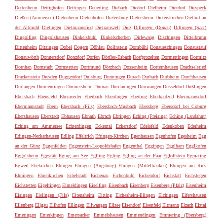
Dettenheim
Dettighofen
Dettingen
Deuerling
Diebach
Diedorf
Dielheim
Dierdorf
Diespeck
Dießen (Ammersee)
Dietenheim
Dietenhofen
Dietersburg
Dietersheim
Dieterskirchen
Dietfurt an
der Altmühl
Dietingen
Dietmannsried
Dietramszell
Diez
Dillingen (Donau)
Dillingen (Saar)
Dingolfing
Dingolshausen
Dinkelsbühl
Dinkelscherben
Dirlewang
Dischingen
Dittelbrunn
Dittenheim
Ditzingen
Dobel
Dogern
Döhlau
Dollnstein
Dombühl
Donaueschingen
Donaustauf
Donauwörth
Donnersdorf
Donzdorf
Dorfen
Dörfles-Esbach
Dorfprozelten
Dormettingen
Dormitz
Dornhan
Dornstadt
Dornstetten
Dortmund
Dörzbach
Dossenheim
Dotternhausen
Drachselsried
Drackenstein
Dresden
Duggendorf
Duisburg
Dunningen
Durach
Durbach
Dürbheim
Durchhausen
Durlangen
Dürmentingen
Durmersheim
Dürnau
Dürrlauingen
Dürrwangen
Düsseldorf
Dußlingen
Ebelsbach
Ebensfeld
Ebenweiler
Eberbach
Eberdingen
Eberfing
Eberhardzell
Ebermannsdorf
Ebermannstadt
Ebern
Ebersbach (Fils)
Ebersbach-Musbach
Ebersberg
Ebersdorf bei Coburg
Ebershausen
Eberstadt
Ebhausen
Ebnath
Ebrach
Ebringen
Eching (Freising)
Eching (Landshut)
Eching am Ammersee
Echterdingen
Eckental
Eckersdorf
Edelsfeld
Edenkoben
Ederheim
Edingen-Neckarhausen
Edling
Effeltrich
Efringen-Kirchen
Egenhausen
Egenhofen
Egesheim
Egg
an der Günz
Eggenfelden
Eggenstein-Leopoldshafen
Eggenthal
Eggingen
Egglham
Egglkofen
Eggolsheim
Eggstätt
Eging am See
Eglfing
Egling
Egling an der Paar
Egloffstein
Egmating
Egweil
Ehekirchen
Ehingen
Ehingen (Augsburg)
Ehingen (Mittelfranken)
Ehingen am Ries
Ehningen
Ehrenkirchen
Eibelstadt
Eichenau
Eichenbühl
Eichendorf
Eichstätt
Eichstegen
Eichstetten
Eigeltingen
Eimeldingen
Eiselfing
Eisenbach
Eisenberg
Eisenberg (Pfalz)
Eisenheim
Eisingen
Eislingen (Fils)
Eitensheim
Eitting
Elchesheim-Illingen
Elchingen
Elfershausen
Ellenberg
Ellgau
Ellhofen
Ellingen
Ellwangen
Ellzee
Elsendorf
Elsenfeld
Eltmann
Elzach
Elztal
Emeringen
Emerkingen
Emersacker
Emmelshausen
Emmendingen
Emmering (Ebersberg)