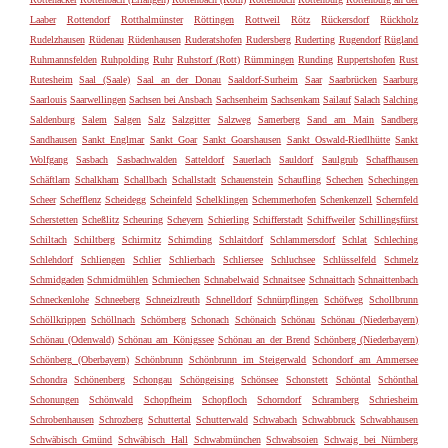
Laaber
Rottendorf
Rotthalmünster
Röttingen
Rottweil
Rötz
Rückersdorf
Rückholz
Rudelzhausen
Rüdenau
Rüdenhausen
Ruderatshofen
Rudersberg
Ruderting
Rugendorf
Rügland
Ruhmannsfelden
Ruhpolding
Ruhr
Ruhstorf (Rott)
Rümmingen
Runding
Ruppertshofen
Rust
Rutesheim
Saal (Saale)
Saal an der Donau
Saaldorf-Surheim
Saar
Saarbrücken
Saarburg
Saarlouis
Saarwellingen
Sachsen bei Ansbach
Sachsenheim
Sachsenkam
Sailauf
Salach
Salching
Saldenburg
Salem
Salgen
Salz
Salzgitter
Salzweg
Samerberg
Sand am Main
Sandberg
Sandhausen
Sankt Englmar
Sankt Goar
Sankt Goarshausen
Sankt Oswald-Riedlhütte
Sankt
Wolfgang
Sasbach
Sasbachwalden
Satteldorf
Sauerlach
Sauldorf
Saulgrub
Schaffhausen
Schäftlarn
Schalkham
Schallbach
Schallstadt
Schauenstein
Schaufling
Schechen
Schechingen
Scheer
Schefflenz
Scheidegg
Scheinfeld
Schelklingen
Schemmerhofen
Schenkenzell
Schernfeld
Scherstetten
Scheßlitz
Scheuring
Scheyern
Schierling
Schifferstadt
Schiffweiler
Schillingsfürst
Schiltach
Schiltberg
Schirmitz
Schirnding
Schlaitdorf
Schlammersdorf
Schlat
Schleching
Schlehdorf
Schliengen
Schlier
Schlierbach
Schliersee
Schluchsee
Schlüsselfeld
Schmelz
Schmidgaden
Schmidmühlen
Schmiechen
Schnabelwaid
Schnaitsee
Schnaittach
Schnaittenbach
Schneckenlohe
Schneeberg
Schneizlreuth
Schnelldorf
Schnürpflingen
Schöfweg
Schollbrunn
Schöllkrippen
Schöllnach
Schömberg
Schonach
Schönaich
Schönau
Schönau (Niederbayern)
Schönau (Odenwald)
Schönau am Königssee
Schönau an der Brend
Schönberg (Niederbayern)
Schönberg (Oberbayern)
Schönbrunn
Schönbrunn im Steigerwald
Schondorf am Ammersee
Schondra
Schönenberg
Schongau
Schöngeising
Schönsee
Schonstett
Schöntal
Schönthal
Schonungen
Schönwald
Schopfheim
Schopfloch
Schorndorf
Schramberg
Schriesheim
Schrobenhausen
Schrozberg
Schuttertal
Schutterwald
Schwabach
Schwabbruck
Schwabhausen
Schwäbisch Gmünd
Schwäbisch Hall
Schwabmünchen
Schwabsoien
Schwaig bei Nürnberg