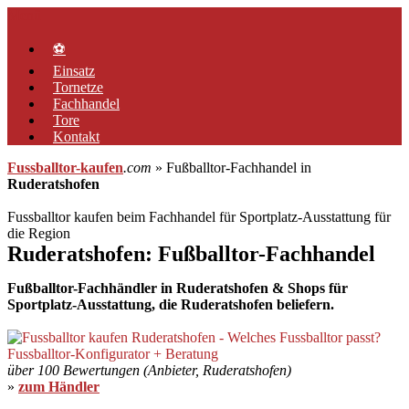
Zum
Menü
Inhalt
springen
⚽
Einsatz
Tornetze
Fachhandel
Tore
Kontakt
Fussballtor-kaufen
.com
» Fußballtor-Fachhandel in
Ruderatshofen
Fussballtor kaufen beim Fachhandel für Sportplatz-Ausstattung für
die Region
Ruderatshofen: Fußballtor-Fachhandel
Fußballtor-Fachhändler in Ruderatshofen & Shops für
Sportplatz-Ausstattung, die Ruderatshofen beliefern.
über 100 Bewertungen (Anbieter, Ruderatshofen)
»
zum Händler