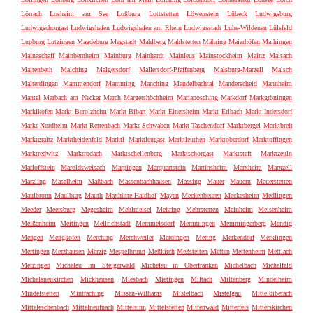
Lörrach
Losheim am See
Loßburg
Lottstetten
Löwenstein
Lübeck
Ludwigsburg
Ludwigschorgast
Ludwigshafen
Ludwigshafen am Rhein
Ludwigsstadt
Luhe-Wildenau
Lülsfeld
Lupburg
Lutzingen
Magdeburg
Magstadt
Mahlberg
Mahlstetten
Mähring
Maierhöfen
Maihingen
Mainaschaff
Mainbernheim
Mainburg
Mainhardt
Mainleus
Mainstockheim
Mainz
Maisach
Maitenbeth
Malching
Malgersdorf
Mallersdorf-Pfaffenberg
Malsburg-Marzell
Malsch
Malterdingen
Mammendorf
Mamming
Manching
Mandelbachtal
Manderscheid
Mannheim
Mantel
Marbach am Neckar
March
Margetshöchheim
Mariaposching
Markdorf
Markgröningen
Marklkofen
Markt Berolzheim
Markt Bibart
Markt Einersheim
Markt Erlbach
Markt Indersdorf
Markt Nordheim
Markt Rettenbach
Markt Schwaben
Markt Taschendorf
Marktbergel
Marktbreit
Marktgraitz
Marktheidenfeld
Marktl
Marktleugast
Marktleuthen
Marktoberdorf
Marktoffingen
Marktredwitz
Marktrodach
Marktschellenberg
Marktschorgast
Marktsteft
Marktzeuln
Marloffstein
Maroldsweisach
Marpingen
Marquartstein
Martinsheim
Marxheim
Marxzell
Marzling
Maselheim
Maßbach
Massenbachhausen
Massing
Mauer
Mauern
Mauerstetten
Maulbronn
Maulburg
Mauth
Maxhütte-Haidhof
Mayen
Meckenbeuren
Meckesheim
Medlingen
Meeder
Meersburg
Megesheim
Mehlmeisel
Mehring
Mehrstetten
Meinheim
Meisenheim
Meißenheim
Meitingen
Mellrichstadt
Memmelsdorf
Memmingen
Memmingerberg
Mendig
Mengen
Mengkofen
Merching
Merchweiler
Merdingen
Mering
Merkendorf
Merklingen
Mertingen
Merzhausen
Merzig
Mespelbrunn
Meßkirch
Meßstetten
Metten
Mettenheim
Mettlach
Metzingen
Michelau im Steigerwald
Michelau in Oberfranken
Michelbach
Michelfeld
Michelsneukirchen
Mickhausen
Miesbach
Mietingen
Miltach
Miltenberg
Mindelheim
Mindelstetten
Mintraching
Missen-Wilhams
Mistelbach
Mistelgau
Mittelbiberach
Mitteleschenbach
Mittelneufnach
Mittelsinn
Mittelstetten
Mittenwald
Mitterfels
Mitterskirchen