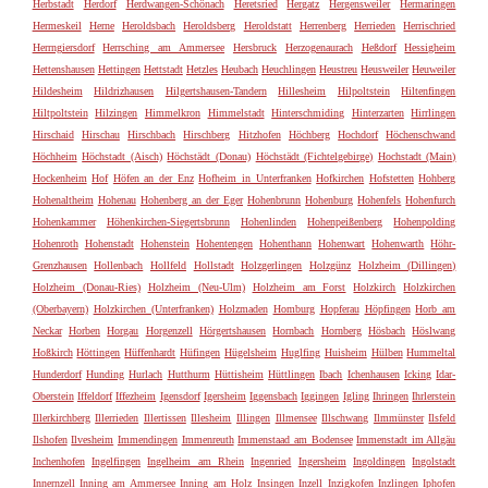
Herbstadt
Herdorf
Herdwangen-Schönach
Heretsried
Hergatz
Hergensweiler
Hermaringen
Hermeskeil
Herne
Heroldsbach
Heroldsberg
Heroldstatt
Herrenberg
Herrieden
Herrischried
Herrngiersdorf
Herrsching am Ammersee
Hersbruck
Herzogenaurach
Heßdorf
Hessigheim
Hettenshausen
Hettingen
Hettstadt
Hetzles
Heubach
Heuchlingen
Heustreu
Heusweiler
Heuweiler
Hildesheim
Hildrizhausen
Hilgertshausen-Tandern
Hillesheim
Hilpoltstein
Hiltenfingen
Hiltpoltstein
Hilzingen
Himmelkron
Himmelstadt
Hinterschmiding
Hinterzarten
Hirrlingen
Hirschaid
Hirschau
Hirschbach
Hirschberg
Hitzhofen
Höchberg
Hochdorf
Höchenschwand
Höchheim
Höchstadt (Aisch)
Höchstädt (Donau)
Höchstädt (Fichtelgebirge)
Hochstadt (Main)
Hockenheim
Hof
Höfen an der Enz
Hofheim in Unterfranken
Hofkirchen
Hofstetten
Hohberg
Hohenaltheim
Hohenau
Hohenberg an der Eger
Hohenbrunn
Hohenburg
Hohenfels
Hohenfurch
Hohenkammer
Höhenkirchen-Siegertsbrunn
Hohenlinden
Hohenpeißenberg
Hohenpolding
Hohenroth
Hohenstadt
Hohenstein
Hohentengen
Hohenthann
Hohenwart
Hohenwarth
Höhr-
Grenzhausen
Hollenbach
Hollfeld
Hollstadt
Holzgerlingen
Holzgünz
Holzheim (Dillingen)
Holzheim (Donau-Ries)
Holzheim (Neu-Ulm)
Holzheim am Forst
Holzkirch
Holzkirchen
(Oberbayern)
Holzkirchen (Unterfranken)
Holzmaden
Homburg
Hopferau
Höpfingen
Horb am
Neckar
Horben
Horgau
Horgenzell
Hörgertshausen
Hornbach
Hornberg
Hösbach
Höslwang
Hoßkirch
Höttingen
Hüffenhardt
Hüfingen
Hügelsheim
Huglfing
Huisheim
Hülben
Hummeltal
Hunderdorf
Hunding
Hurlach
Hutthurm
Hüttisheim
Hüttlingen
Ibach
Ichenhausen
Icking
Idar-
Oberstein
Iffeldorf
Iffezheim
Igensdorf
Igersheim
Iggensbach
Iggingen
Igling
Ihringen
Ihrlerstein
Illerkirchberg
Illerrieden
Illertissen
Illesheim
Illingen
Illmensee
Illschwang
Ilmmünster
Ilsfeld
Ilshofen
Ilvesheim
Immendingen
Immenreuth
Immenstaad am Bodensee
Immenstadt im Allgäu
Inchenhofen
Ingelfingen
Ingelheim am Rhein
Ingenried
Ingersheim
Ingoldingen
Ingolstadt
Innernzell
Inning am Ammersee
Inning am Holz
Insingen
Inzell
Inzigkofen
Inzlingen
Iphofen