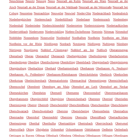
Neuschönau
Neusitz
Neusorg
Neuss
Neustadt am Kulm
Neustadt am Main
Neustadt an der
Aisch
Neustadt an der Donau
Neustadt an der Waldnaab
Neustadt an der Weinstraße
Neustadt bei
Coburg
Neustetten
Neutraubling
Neuweiler
Neuwied
Nieder-Olm
Niederaichbach
Niederalteich
Niederbergkirchen
Niedereschach
Niederfüllbach
Niederlauer
Niedermurach
Niedernberg
Niedernhall
Niederrieden
Niederschönenfeld
Niederstetten
Niederstotzingen
Niedertaufkirchen
Niederviehbach
Niederwerrn
Niederwinkling
Niefern-Öschelbronn
Nierstein
Nittenau
Nittendorf
Nohfelden
Nonnenhorn
Nonnweiler
Nordendorf
Nordhalben
Nordheim
Nordheim am Main
Nordheim vor der Rhön
Nördlingen
Nordrach
Notzingen
Nüdlingen
Nufringen
Nürnberg
Nürtingen
Nusplingen
Nußdorf (Chiemgau)
Nußdorf am Inn
Nußloch
Oberammergau
Oberasbach
Oberau
Oberaudorf
Oberaurach
Oberbergkirchen
Oberboihingen
Oberdachstetten
Oberderdingen
Oberding
Oberdischingen
Oberdolling
Oberelsbach
Obergriesbach
Obergröningen
Obergünzburg
Oberhaching
Oberhaid
Oberharmersbach
Oberhausen
Oberhausen (b. Neuburg)
Oberhausen (b. Peißenberg)
Oberhausen-Rheinhausen
Oberickelsheim
Oberkirch
Oberkochen
Oberkotzau
Oberleichtersbach
Obermaiselstein
Obermarchtal
Obermeitingen
Obermichelbach
Obermoschel
Obernbreit
Obernburg am Main
Oberndorf am Lech
Oberndorf am Neckar
Oberneukirchen
Obernheim
Obernzell
Obernzenn
Oberostendorf
Oberottmarshausen
Oberpframmern
Oberpleichfeld
Oberpöring
Oberreichenbach
Oberreute
Oberried
Oberrieden
Oberriexingen
Oberrot
Oberroth
Oberscheinfeld
Oberschleißheim
Oberschneiding
Oberschönegg
Oberschwarzach
Oberschweinbach
Obersinn
Obersöchering
Obersontheim
Oberstadion
Oberstaufen
Oberstdorf
Oberstenfeld
Oberstreu
Obersulm
Obersüßbach
Obertaufkirchen
Oberteuringen
Oberthal
Oberthulba
Obertraubling
Obertrubach
Oberviechtach
Oberwesel
Oberwolfach
Obing
Obrigheim
Ochsenfurt
Ochsenhausen
Odelzhausen
Oedheim
Oerlenbach
Oettingen in Bayern
Offenau
Offenbach
Offenberg
Offenburg
Offenhausen
Offingen
Ofterdingen