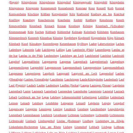
(Bayern)
Königsbronn
Königsbrunn
Königsdorf
Königseggwald
Königsfeld
Königsheim
Königsmoos
Königstein
Konnersreuth
Konradsreuth
Konstanz
Konz
Konzell
Korb
Korntal
Kornwestheim
Kösching
Kößlarn
Kottgeisering
Kötz
Kraftisried
Kraiburg am Inn
Kraichtal
Krailling
Kranzberg
Krauchenwies
Krautheim
Krefeld
Kreßberg
Kressbronn
Kreuth
Kreuzwertheim
Krombach
Kronach
Kronau
Kronburg
Kröning
Krumbach (Schwaben)
Krummennaab
Krün
Kuchen
Kühbach
Kühlenthal
Kulmain
Kulmbach
Külsheim
Kumhausen
Kümmersbruck
Kunreuth
Künzelsau
Künzing
Kupferberg
Kupferzell
Kuppenheim
Küps
Kürnach
Kürnbach
Kusel
Küssaberg
Kusterdingen
Kutzenhausen
Kyllburg
Laaber
Laberweinting
Lachen
Ladenburg
Lahnstein
Lahr
Laichingen
Lalling
Lam
Lambrecht (Pfalz)
Lamerdingen
Landau an
der Isar
Landau in der Pfalz
Landensberg
Landsberg am Lech
Landsberied
Landshut
Landstuhl
Langdorf
Langenaltheim
Langenargen
Langenau
Langenbach
Langenbrettach
Langenburg
Langenenslingen
Langenfeld
Langenmosen
Langenneufnach
Langenpreising
Langensendelbach
Langenzenn
Langerringen
Langfurth
Langquaid
Langweid am Lech
Lappersdorf
Lauben
(Oberallgäu)
Lauben (Unterallgäu)
Lauchheim
Lauchringen
Lauda-Königshofen
Laudenbach
Lauf
Lauf (Pegnitz)
Laufach
Laufen
Laufenburg
Lauffen (Neckar)
Laugna
Lauingen (Donau)
Laupheim
Lautenbach
Lauter
Lauterach
Lauterbach
Lauterecken
Lauterhofen
Lauterstein
Lautertal
Lautrach
Lebach
Lechbruck am See
Legau
Lehrberg
Lehrensteinsfeld
Leibertingen
Leiblfing
Leidersbach
Leimen
Leinach
Leinburg
Leinfelden
Leingarten
Leinzell
Leipheim
Leipzig
Lengdorf
Lengenwang
Lenggries
Lenningen
Lenting
Lenzkirch
Leonberg
Leuchtenberg
Leupoldsgrün
Leutenbach
Leutershausen
Leutkirch
Leverkusen
Lichtenau
Lichtenberg
Lichtenfels
Lichtenstein
Lichtenwald
Limbach
Limburgerhof
Lindau (Bodensee)
Lindberg
Lindenberg im Allgäu
Linkenheim-Hochstetten
Linz am Rhein
Lisberg
Litzendorf
Lobbach
Löchgau
Loffenau
Löffingen
Lohberg
Lohkirchen
Lohr am Main
Loiching
Loitzendorf
Lonnerstadt
Lonsee
Lorch