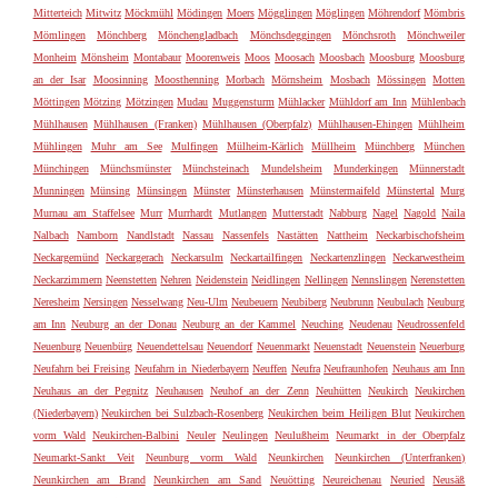
Mitterteich
Mitwitz
Möckmühl
Mödingen
Moers
Mögglingen
Möglingen
Möhrendorf
Mömbris
Mömlingen
Mönchberg
Mönchengladbach
Mönchsdeggingen
Mönchsroth
Mönchweiler
Monheim
Mönsheim
Montabaur
Moorenweis
Moos
Moosach
Moosbach
Moosburg
Moosburg
an der Isar
Moosinning
Moosthenning
Morbach
Mörnsheim
Mosbach
Mössingen
Motten
Möttingen
Mötzing
Mötzingen
Mudau
Muggensturm
Mühlacker
Mühldorf am Inn
Mühlenbach
Mühlhausen
Mühlhausen (Franken)
Mühlhausen (Oberpfalz)
Mühlhausen-Ehingen
Mühlheim
Mühlingen
Muhr am See
Mulfingen
Mülheim-Kärlich
Müllheim
Münchberg
München
Münchingen
Münchsmünster
Münchsteinach
Mundelsheim
Munderkingen
Münnerstadt
Munningen
Münsing
Münsingen
Münster
Münsterhausen
Münstermaifeld
Münstertal
Murg
Murnau am Staffelsee
Murr
Murrhardt
Mutlangen
Mutterstadt
Nabburg
Nagel
Nagold
Naila
Nalbach
Namborn
Nandlstadt
Nassau
Nassenfels
Nastätten
Nattheim
Neckarbischofsheim
Neckargemünd
Neckargerach
Neckarsulm
Neckartailfingen
Neckartenzlingen
Neckarwestheim
Neckarzimmern
Neenstetten
Nehren
Neidenstein
Neidlingen
Nellingen
Nennslingen
Nerenstetten
Neresheim
Nersingen
Nesselwang
Neu-Ulm
Neubeuern
Neubiberg
Neubrunn
Neubulach
Neuburg
am Inn
Neuburg an der Donau
Neuburg an der Kammel
Neuching
Neudenau
Neudrossenfeld
Neuenburg
Neuenbürg
Neuendettelsau
Neuendorf
Neuenmarkt
Neuenstadt
Neuenstein
Neuerburg
Neufahrn bei Freising
Neufahrn in Niederbayern
Neuffen
Neufra
Neufraunhofen
Neuhaus am Inn
Neuhaus an der Pegnitz
Neuhausen
Neuhof an der Zenn
Neuhütten
Neukirch
Neukirchen
(Niederbayern)
Neukirchen bei Sulzbach-Rosenberg
Neukirchen beim Heiligen Blut
Neukirchen
vorm Wald
Neukirchen-Balbini
Neuler
Neulingen
Neulußheim
Neumarkt in der Oberpfalz
Neumarkt-Sankt Veit
Neunburg vorm Wald
Neunkirchen
Neunkirchen (Unterfranken)
Neunkirchen am Brand
Neunkirchen am Sand
Neuötting
Neureichenau
Neuried
Neusäß