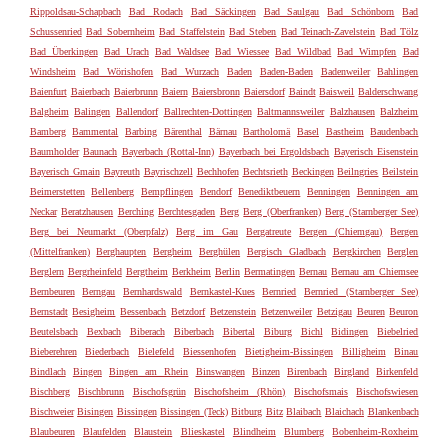
Rippoldsau-Schapbach
Bad Rodach
Bad Säckingen
Bad Saulgau
Bad Schönborn
Bad
Schussenried
Bad Sobernheim
Bad Staffelstein
Bad Steben
Bad Teinach-Zavelstein
Bad Tölz
Bad Überkingen
Bad Urach
Bad Waldsee
Bad Wiessee
Bad Wildbad
Bad Wimpfen
Bad
Windsheim
Bad Wörishofen
Bad Wurzach
Baden
Baden-Baden
Badenweiler
Bahlingen
Baienfurt
Baierbach
Baierbrunn
Baiern
Baiersbronn
Baiersdorf
Baindt
Baisweil
Balderschwang
Balgheim
Balingen
Ballendorf
Ballrechten-Dottingen
Baltmannsweiler
Balzhausen
Balzheim
Bamberg
Bammental
Barbing
Bärenthal
Bärnau
Bartholomä
Basel
Bastheim
Baudenbach
Baumholder
Baunach
Bayerbach (Rottal-Inn)
Bayerbach bei Ergoldsbach
Bayerisch Eisenstein
Bayerisch Gmain
Bayreuth
Bayrischzell
Bechhofen
Bechtsrieth
Beckingen
Beilngries
Beilstein
Beimerstetten
Bellenberg
Bempflingen
Bendorf
Benediktbeuern
Benningen
Benningen am
Neckar
Beratzhausen
Berching
Berchtesgaden
Berg
Berg (Oberfranken)
Berg (Starnberger See)
Berg bei Neumarkt (Oberpfalz)
Berg im Gau
Bergatreute
Bergen (Chiemgau)
Bergen
(Mittelfranken)
Berghaupten
Bergheim
Berghülen
Bergisch Gladbach
Bergkirchen
Berglen
Berglern
Bergrheinfeld
Bergtheim
Berkheim
Berlin
Bermatingen
Bernau
Bernau am Chiemsee
Bernbeuren
Berngau
Bernhardswald
Bernkastel-Kues
Bernried
Bernried (Starnberger See)
Bernstadt
Besigheim
Bessenbach
Betzdorf
Betzenstein
Betzenweiler
Betzigau
Beuren
Beuron
Beutelsbach
Bexbach
Biberach
Biberbach
Bibertal
Biburg
Bichl
Bidingen
Biebelried
Bieberehren
Biederbach
Bielefeld
Biessenhofen
Bietigheim-Bissingen
Billigheim
Binau
Bindlach
Bingen
Bingen am Rhein
Binswangen
Binzen
Birenbach
Birgland
Birkenfeld
Bischberg
Bischbrunn
Bischofsgrün
Bischofsheim (Rhön)
Bischofsmais
Bischofswiesen
Bischweier
Bisingen
Bissingen
Bissingen (Teck)
Bitburg
Bitz
Blaibach
Blaichach
Blankenbach
Blaubeuren
Blaufelden
Blaustein
Blieskastel
Blindheim
Blumberg
Bobenheim-Roxheim