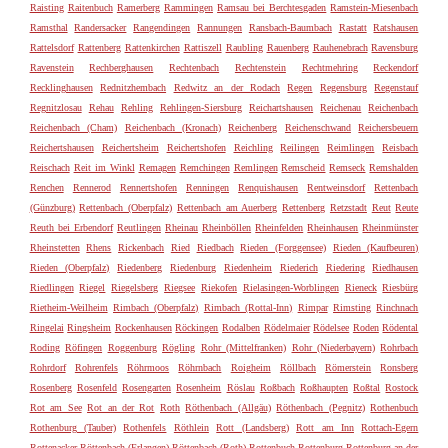
Raisting
Raitenbuch
Ramerberg
Rammingen
Ramsau bei Berchtesgaden
Ramstein-Miesenbach
Ramsthal
Randersacker
Rangendingen
Rannungen
Ransbach-Baumbach
Rastatt
Ratshausen
Rattelsdorf
Rattenberg
Rattenkirchen
Rattiszell
Raubling
Rauenberg
Rauhenebrach
Ravensburg
Ravenstein
Rechberghausen
Rechtenbach
Rechtenstein
Rechtmehring
Reckendorf
Recklinghausen
Rednitzhembach
Redwitz an der Rodach
Regen
Regensburg
Regenstauf
Regnitzlosau
Rehau
Rehling
Rehlingen-Siersburg
Reichartshausen
Reichenau
Reichenbach
Reichenbach (Cham)
Reichenbach (Kronach)
Reichenberg
Reichenschwand
Reichersbeuern
Reichertshausen
Reichertsheim
Reichertshofen
Reichling
Reilingen
Reimlingen
Reisbach
Reischach
Reit im Winkl
Remagen
Remchingen
Remlingen
Remscheid
Remseck
Remshalden
Renchen
Rennerod
Rennertshofen
Renningen
Renquishausen
Rentweinsdorf
Rettenbach
(Günzburg)
Rettenbach (Oberpfalz)
Rettenbach am Auerberg
Rettenberg
Retzstadt
Reut
Reute
Reuth bei Erbendorf
Reutlingen
Rheinau
Rheinböllen
Rheinfelden
Rheinhausen
Rheinmünster
Rheinstetten
Rhens
Rickenbach
Ried
Riedbach
Rieden (Forggensee)
Rieden (Kaufbeuren)
Rieden (Oberpfalz)
Riedenberg
Riedenburg
Riedenheim
Riederich
Riedering
Riedhausen
Riedlingen
Riegel
Riegelsberg
Riegsee
Riekofen
Rielasingen-Worblingen
Rieneck
Riesbürg
Rietheim-Weilheim
Rimbach (Oberpfalz)
Rimbach (Rottal-Inn)
Rimpar
Rimsting
Rinchnach
Ringelai
Ringsheim
Rockenhausen
Röckingen
Rodalben
Rödelmaier
Rödelsee
Roden
Rödental
Roding
Röfingen
Roggenburg
Rögling
Rohr (Mittelfranken)
Rohr (Niederbayern)
Rohrbach
Rohrdorf
Rohrenfels
Röhrmoos
Röhrnbach
Roigheim
Röllbach
Römerstein
Ronsberg
Rosenberg
Rosenfeld
Rosengarten
Rosenheim
Röslau
Roßbach
Roßhaupten
Roßtal
Rostock
Rot am See
Rot an der Rot
Roth
Röthenbach (Allgäu)
Röthenbach (Pegnitz)
Rothenbuch
Rothenburg (Tauber)
Rothenfels
Röthlein
Rott (Landsberg)
Rott am Inn
Rottach-Egern
Rottenacker
Röttenbach (Erlangen)
Röttenbach (Roth)
Rottenbuch
Rottenburg
Rottenburg an der