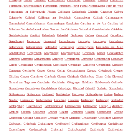
Fürsteneck
Fürstenfeldbruck
Fürstenstein
Fürstenzell
Fürth
Furth (Niederbayern)
Furth im Wald
Furtwangen im Schwarzwald
Füssen
Gablingen
Gachenbach
Gädheim
Gaggenau
Gaiberg
Gaienhofen
Gaildorf
Gailingen am Hochrhein
Gaimersheim
Gaißach
Gallmersgarten
Gammelsdorf
Gammelshausen
Gammertingen
Gangkofen
Garching an der Alz
Garching bei
München
Garmisch-Partenkirchen
Gars am Inn
Gärtringen
Gattendorf
Gau-Algesheim
Gäufelden
Gaukönigshofen
Gauting
Gebenbach
Gebsattel
Gechingen
Gefrees
Geiersthal
Geiselbach
Geiselhöring
Geiselwind
Geisenfeld
Geisenhausen
Geisingen
Geislingen
Gelchsheim
Geldersheim
Gelsenkirchen
Geltendorf
Gemmingen
Gemmrigheim
Gemünden am Main
Genderkingen
Gengenbach
Georgenberg
Georgensgmünd
Gerabronn
Gerach
Geratskirchen
Gerbrunn
Geretsried
Gerhardshofen
Gerlingen
Germaringen
Germering
Germersheim
Gernsbach
Geroda
Geroldsgrün
Geroldshausen
Gerolfingen
Gerolsbach
Gerolstein
Gerolzhofen
Gersheim
Gerstetten
Gersthofen
Gerzen
Gesees
Geslau
Gessertshausen
Gestratz
Giebelstadt
Giengen
Gilching
Gingen
Glashütten
Glattbach
Glatten
Gleiritsch
Gleißenberg
Glonn
Glött
Glottertal
Gmund am Tegernsee
Gnotzheim
Gochsheim
Göggingen
Goldbach
Goldkronach
Gollhofen
Gomadingen
Gomaringen
Gondelsheim
Göppingen
Görisried
Görwihl
Gosheim
Gössenheim
Gößweinstein
Gottenheim
Gotteszell
Gottfrieding
Göttingen
Gottmadingen
Graben
Graben-
Neudorf
Grabenstätt
Grabenstetten
Gräfelfing
Grafenau
Grafenberg
Gräfenberg
Gräfendorf
Grafengehaig
Grafenhausen
Grafenrheinfeld
Grafenwiesen
Grafenwöhr
Grafing (München)
Grafling
Grafrath
Grafschaft
Grainau
Grainet
Grasbrunn
Grassau
Grattersdorf
Greding
Greifenberg
Greiling
Gremsdorf
Grenzach-Wyhlen
Grettstadt
Greußenheim
Griesingen
Griesstätt
Gröbenzell
Grömbach
Großaitingen
Großbardorf
Großbettlingen
Großbottwar
Großeibstadt
Grosselfingen
Großenseebach
Großerlach
Großhabersdorf
Großheirath
Großheubach