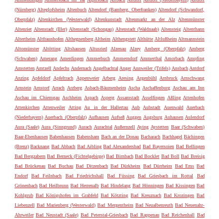
(Nürnberg)
Alteglofsheim
Altenbuch
Altendorf (Bamberg, Oberfranken)
Altendorf (Schwandorf,
Oberpfalz)
Altenkirchen (Westerwald)
Altenkunstadt
Altenmarkt an der Alz
Altenmünster
Altenriet
Altenstadt (Iller)
Altenstadt (Schongau)
Altenstadt (Waldnaab)
Altensteig
Altenthann
Altertheim
Altfraunhofen
Althegnenberg
Altheim
Althengstett
Althütte
Altlußheim
Altmannstein
Altomünster
Altötting
Altshausen
Altusried
Alzenau
Alzey
Amberg (Oberpfalz)
Amberg
(Schwaben)
Amerang
Amerdingen
Ammerbuch
Ammerndorf
Ammerthal
Amorbach
Ampfing
Amstetten
Amtzell
Andechs
Andernach
Angelbachtal
Anger
Annweiler (Trifels)
Ansbach
Antdorf
Anzing
Apfeldorf
Apfeltrach
Appenweier
Arberg
Aresing
Argenbühl
Arnbruck
Arnschwang
Arnstein
Arnstorf
Arrach
Arzberg
Asbach-Bäumenheim
Ascha
Aschaffenburg
Aschau am Inn
Aschau im Chiemgau
Aschheim
Aspach
Asperg
Assamstadt
Asselfingen
Aßling
Attenhofen
Attenkirchen
Attenweiler
Atting
Au in der Hallertau
Aub
Aubstadt
Auenwald
Auerbach
(Niederbayern)
Auerbach (Oberpfalz)
Aufhausen
Aufseß
Auggen
Augsburg
Auhausen
Aulendorf
Aura (Saale)
Aura (Sinngrund)
Aurach
Aurachtal
Außernzell
Aying
Aystetten
Baar (Schwaben)
Baar-Ebenhausen
Babenhausen
Babensham
Bach an der Donau
Bacharach
Bachhagel
Bächingen
(Brenz)
Backnang
Bad Abbach
Bad Aibling
Bad Alexandersbad
Bad Bayersoien
Bad Bellingen
Bad Bergzabern
Bad Berneck (Fichtelgebirge)
Bad Birnbach
Bad Bocklet
Bad Boll
Bad Breisig
Bad Brückenau
Bad Buchau
Bad Ditzenbach
Bad Dürkheim
Bad Dürrheim
Bad Ems
Bad
Endorf
Bad Feilnbach
Bad Friedrichshall
Bad Füssing
Bad Griesbach im Rottal
Bad
Grönenbach
Bad Heilbrunn
Bad Herrenalb
Bad Hindelang
Bad Hönningen
Bad Kissingen
Bad
Kohlgrub
Bad Königshofen im Grabfeld
Bad Kötzting
Bad Kreuznach
Bad Krozingen
Bad
Liebenzell
Bad Marienberg (Westerwald)
Bad Mergentheim
Bad Neualbenreuth
Bad Neuenahr-
Ahrweiler
Bad Neustadt (Saale)
Bad Peterstal-Griesbach
Bad Rappenau
Bad Reichenhall
Bad