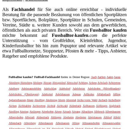
Als
Fachhandel
für Sie auch online erreichbar - individuelle
Beratung für die passende Bezäunung von öffentlichen Sportplätzen
bzw. Sportflächen, Bolzplätze, Sportplätze in Schulen, Gemeinden,
Vereine, Städte u. weitere Kunden sowohl aus dem gewerblichen,
öffentlichen als auch privaten Bereich. Wer ein
Fussballtor kaufen
möchte bekommt auf
Fussballtor-kaufen
.com
die perfekte
Unterstützung - vom Großfeldtor, Kleinfeldtor, Jugendtor,
Kinderfussballtor bis hin zum Popuptor und relevante Artikel wie
etwa Fußballtornetze, Stoppnetze, Pfosten & mehr - Tipps, Anbieter,
Ratgeber und empfohlene Produkte.
Fußballtor kaufen? Fußball-Fachhandel
finden in Deiner Region:
Aach
Aachen
Aalen
Aarau
Abenberg
Abensberg
Absberg
Abstatt
Abtsgmünd
Abtswind
Achberg
Achern
Achslach
Achstetten
Adelberg
Adelmannsfelden
Adelschlag
Adelsdorf
Adelsheim
Adelshofen (Mittelfranken)
Adelshofen (Oberbayern)
Adelsried
Adelzhausen
Adenau
Adlkofen
Affalterbach
Affing
Aglasterhausen
Aham
Aholfing
Aholming
Ahorn
Ahorntal
Aicha vorm Wald
Aichach
Aichelberg
Aichen
Aichhalden
Aichstetten
Aichtal
Aichwald
Aidenbach
Aidhausen
Aidlingen
Aiglsbach
Aindling
Ainring
Aislingen
Aiterhofen
Aitern
Aitrach
Aitrang
Albaching
Albbruck
Albershausen
Albertshofen
Albstadt
Aldersbach
Aldingen
Alerheim
Alesheim
Aletshausen
Alfdorf
Alfeld
Allensbach
Allersberg
Allershausen
Alleshausen
Alling
Allmannshofen
Allmannsweiler
Allmendingen
Allmersbach im Tal
Alpirsbach
Altbach
Altdorf
Altdorf (Niederbayern)
Altdorf