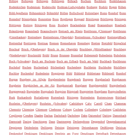
Böbing
Bobingen
Böbingen
Böblingen
Böbrach
Bochum
Bockhorn
Bodelshausen
Bodenkirchen
Bodenmais
Bodenwöhr
Bodman-Ludwigshafen
Bodnegg
Bodolz
Bogen
Böhen
Böhl-Iggelheim
Böhmenkirch
Böhmfeld
Böllen
Bollschweil
Bolsterlang
Boms
Bondorf
Bonn
Bonndorf
Bönnigheim
Bonstetten
Boos
Bopfingen
Boppard
Börslingen
Börtlingen
Bösingen
Böttingen
Bottrop
Bötzingen
Bous
Boxberg
Brackenheim
Brand
Brannenburg
Braubach
Bräunlingen
Braunsbach
Braunschweig
Breisach am Rhein
Breitbrunn (Chiemsee)
Breitbrunn
(Unterfranken)
Breitenberg
Breitenbrunn (Oberpfalz)
Breitenbrunn (Schwaben)
Breitengüßbach
Breitenthal
Breitingen
Breitnau
Bremen
Bremerhaven
Brennberg
Bretten
Bretzfeld
Brigachtal
Bruchsal
Bruck (Oberbayern)
Bruck in der Oberpfalz
Bruckberg (Mittelfranken)
Bruckberg
(Niederbayern)
Bruckmühl
Brühl
Brunn
Brunnen
Brunnthal
Bubenreuth
Bubesheim
Bubsheim
Buch (Schwaben)
Buch am Buchrain
Buch am Erlbach
Buch am Wald
Buchbach
Buchbrunn
Buchdorf
Buchen
Buchenbach
Büchenbach
Buchenberg
Buchheim
Buchhofen
Büchlberg
Buchloe
Buckenhof
Budenheim
Buggingen
Bühl
Bühlertal
Bühlertann
Bühlerzell
Bundorf
Burgau
Burgberg im Allgäu
Burgbernheim
Burgebrach
Burggen
Burghaslach
Burghausen
Burgheim
Burgkirchen an der Alz
Burgkunstadt
Burglauer
Burglengenfeld
Burgoberbach
Burgpreppach
Burgrieden
Burgsalach
Burgsinn
Bürgstadt
Burgstetten
Burgthann
Burgwindheim
Burk
Burkardroth
Burladingen
Burtenbach
Büsingen
Buttenheim
Buttenwiesen
Bütthard
Buxheim (Oberbayern)
Buxheim (Schwaben)
Cadolzburg
Calw
Castell
Cham
Chamerau
Chemnitz
Chieming
Chiemsee
Cleebronn
Coburg
Cochem
Collenberg
Colmberg
Crailsheim
Creglingen
Creußen
Daaden
Dachau
Dachsbach
Dachsberg
Dahn
Daisendorf
Daiting
Dammbach
Darmstadt
Dasing
Dauchingen
Daun
Dautmergen
Deckenpfronn
Deggendorf
Deggenhausertal
Deggingen
Deidesheim
Deilingen
Deining
Deiningen
Deisenhausen
Deißlingen
Deizisau
Denkendorf
Denkingen
Denklingen
Dentlein am Forst
Denzlingen
Dettelbach
Dettenhausen