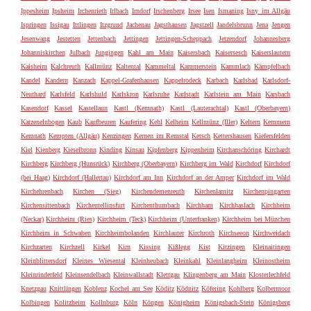
Ippesheim
Ipsheim
Irchenrieth
Irlbach
Irndorf
Irschenberg
Irsee
Isen
Ismaning
Isny im Allgäu
Ispringen
Issigau
Ittlingen
Itzgrund
Jachenau
Jagsthausen
Jagstzell
Jandelsbrunn
Jena
Jengen
Jesenwang
Jestetten
Jettenbach
Jettingen
Jettingen-Scheppach
Jetzendorf
Johannesberg
Johanniskirchen
Julbach
Jungingen
Kahl am Main
Kaisersbach
Kaisersesch
Kaiserslautern
Kaisheim
Kalchreuth
Kallmünz
Kaltental
Kammeltal
Kammerstein
Kammlach
Kämpfelbach
Kandel
Kandern
Kanzach
Kappel-Grafenhausen
Kappelrodeck
Karbach
Karlsbad
Karlsdorf-
Neuthard
Karlsfeld
Karlshuld
Karlskron
Karlsruhe
Karlstadt
Karlstein am Main
Karsbach
Kasendorf
Kassel
Kastellaun
Kastl (Kemnath)
Kastl (Lauterachtal)
Kastl (Oberbayern)
Katzenelnbogen
Kaub
Kaufbeuren
Kaufering
Kehl
Kelheim
Kellmünz (Iller)
Keltern
Kemmern
Kemnath
Kempten (Allgäu)
Kenzingen
Kernen im Remstal
Ketsch
Kettershausen
Kiefersfelden
Kiel
Kienberg
Kieselbronn
Kinding
Kinsau
Kipfenberg
Kippenheim
Kirchanschöring
Kirchardt
Kirchberg
Kirchberg (Hunsrück)
Kirchberg (Oberbayern)
Kirchberg im Wald
Kirchdorf
Kirchdorf
(bei Haag)
Kirchdorf (Hallertau)
Kirchdorf am Inn
Kirchdorf an der Amper
Kirchdorf im Wald
Kirchehrenbach
Kirchen (Sieg)
Kirchendemenreuth
Kirchenlamitz
Kirchenpingarten
Kirchensittenbach
Kirchentellinsfurt
Kirchenthumbach
Kirchham
Kirchhaslach
Kirchheim
(Neckar)
Kirchheim (Ries)
Kirchheim (Teck)
Kirchheim (Unterfranken)
Kirchheim bei München
Kirchheim in Schwaben
Kirchheimbolanden
Kirchlauter
Kirchroth
Kirchseeon
Kirchweidach
Kirchzarten
Kirchzell
Kirkel
Kirn
Kissing
Kißlegg
Kist
Kitzingen
Kleinaitingen
Kleinblittersdorf
Kleines Wiesental
Kleinheubach
Kleinkahl
Kleinlangheim
Kleinostheim
Kleinrinderfeld
Kleinsendelbach
Kleinwallstadt
Klettgau
Klingenberg am Main
Klosterlechfeld
Knetzgau
Knittlingen
Koblenz
Kochel am See
Köditz
Ködnitz
Köfering
Kohlberg
Kolbermoor
Kolbingen
Kolitzheim
Kollnburg
Köln
Köngen
Königheim
Königsbach-Stein
Königsberg