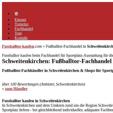
Zum
Menü
Inhalt
springen
⚽
Einsatz
Tornetze
Fachhandel
Tore
Kontakt
Fussballtor-kaufen
.com
» Fußballtor-Fachhandel in
Schweitenkirc
Fussballtor kaufen beim Fachhandel für Sportplatz-Ausstattung für d
Schweitenkirchen: Fußballtor-Fachhandel
Fußballtor-Fachhändler in Schweitenkirchen & Shops für Sportpl
über 100 Bewertungen (Anbieter, Schweitenkirchen)
»
zum Händler
Fussballtor kaufen in Schweitenkirchen
In Schweitenkirchen und dem Umkreis rund um die Region Schweitenkir
Sportplatz liefern - bei gleichbleibend individueller, adäquater Fach