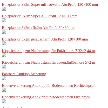
Bolzplatztor 3x2m Super mit Torwand Alu Profil 120×100 mm
Bolzplatztor 3x2m Super Alu Profil 120×100 mm
Bolzplatztor 3x2m / 5x2m Alu Profil 80×80 mm
Bolzplatztor 3x2m geräuscharm Alu Profil 120×100 mm
Kippsicherung zur Nachrüstung für Fußballtore 7,32×2,44 m
Kippsicherung zur Nachrüstung für Jugendfußballtore 5×2 m
Fahrbare Antikipp Sicherung
Bodenverankerung Antikipp für Bodenrahmen Rechteckprofil
Bodenverankerung Antikipp für Bodenrahmen Ovalprofil