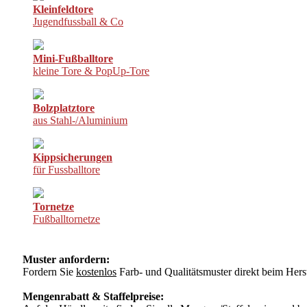
Kleinfeldtore
Jugendfussball & Co
Mini-Fußballtore
kleine Tore & PopUp-Tore
Bolzplatztore
aus Stahl-/Aluminium
Kippsicherungen
für Fussballtore
Tornetze
Fußballtornetze
Muster anfordern:
Fordern Sie
kostenlos
Farb- und Qualitätsmuster direkt beim Herst
Mengenrabatt & Staffelpreise: