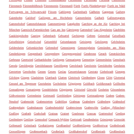
Fürsteneck
Fürstenfeldbruck
Fürstenstein
Fürstenzell
Fürth
Furth (Niederbayern)
Furth im Wald
Furtwangen im Schwarzwald
Füssen
Gablingen
Gachenbach
Gädheim
Gaggenau
Gaiberg
Gaienhofen
Gaildorf
Gailingen am Hochrhein
Gaimersheim
Gaißach
Gallmersgarten
Gammelsdorf
Gammelshausen
Gammertingen
Gangkofen
Garching an der Alz
Garching bei
München
Garmisch-Partenkirchen
Gars am Inn
Gärtringen
Gattendorf
Gau-Algesheim
Gäufelden
Gaukönigshofen
Gauting
Gebenbach
Gebsattel
Gechingen
Gefrees
Geiersthal
Geiselbach
Geiselhöring
Geiselwind
Geisenfeld
Geisenhausen
Geisingen
Geislingen
Gelchsheim
Geldersheim
Gelsenkirchen
Geltendorf
Gemmingen
Gemmrigheim
Gemünden am Main
Genderkingen
Gengenbach
Georgenberg
Georgensgmünd
Gerabronn
Gerach
Geratskirchen
Gerbrunn
Geretsried
Gerhardshofen
Gerlingen
Germaringen
Germering
Germersheim
Gernsbach
Geroda
Geroldsgrün
Geroldshausen
Gerolfingen
Gerolsbach
Gerolstein
Gerolzhofen
Gersheim
Gerstetten
Gersthofen
Gerzen
Gesees
Geslau
Gessertshausen
Gestratz
Giebelstadt
Giengen
Gilching
Gingen
Glashütten
Glattbach
Glatten
Gleiritsch
Gleißenberg
Glonn
Glött
Glottertal
Gmund am Tegernsee
Gnotzheim
Gochsheim
Göggingen
Goldbach
Goldkronach
Gollhofen
Gomadingen
Gomaringen
Gondelsheim
Göppingen
Görisried
Görwihl
Gosheim
Gössenheim
Gößweinstein
Gottenheim
Gotteszell
Gottfrieding
Göttingen
Gottmadingen
Graben
Graben-
Neudorf
Grabenstätt
Grabenstetten
Gräfelfing
Grafenau
Grafenberg
Gräfenberg
Gräfendorf
Grafengehaig
Grafenhausen
Grafenrheinfeld
Grafenwiesen
Grafenwöhr
Grafing (München)
Grafling
Grafrath
Grafschaft
Grainau
Grainet
Grasbrunn
Grassau
Grattersdorf
Greding
Greifenberg
Greiling
Gremsdorf
Grenzach-Wyhlen
Grettstadt
Greußenheim
Griesingen
Griesstätt
Gröbenzell
Grömbach
Großaitingen
Großbardorf
Großbettlingen
Großbottwar
Großeibstadt
Grosselfingen
Großenseebach
Großerlach
Großhabersdorf
Großheirath
Großheubach