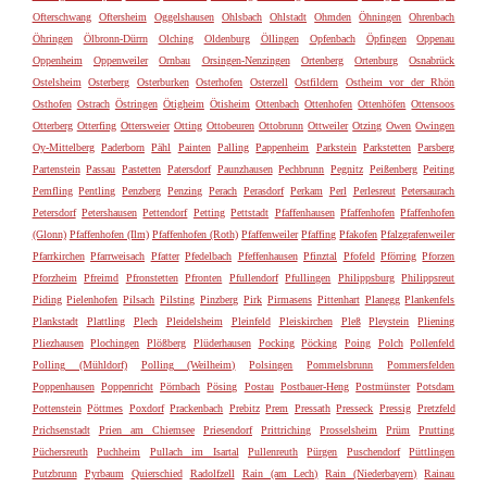
Ofterschwang
Oftersheim
Oggelshausen
Ohlsbach
Ohlstadt
Ohmden
Öhningen
Ohrenbach
Öhringen
Ölbronn-Dürrn
Olching
Oldenburg
Öllingen
Opfenbach
Öpfingen
Oppenau
Oppenheim
Oppenweiler
Ornbau
Orsingen-Nenzingen
Ortenberg
Ortenburg
Osnabrück
Ostelsheim
Osterberg
Osterburken
Osterhofen
Osterzell
Ostfildern
Ostheim vor der Rhön
Osthofen
Ostrach
Östringen
Ötigheim
Ötisheim
Ottenbach
Ottenhofen
Ottenhöfen
Ottensoos
Otterberg
Otterfing
Ottersweier
Otting
Ottobeuren
Ottobrunn
Ottweiler
Otzing
Owen
Owingen
Oy-Mittelberg
Paderborn
Pähl
Painten
Palling
Pappenheim
Parkstein
Parkstetten
Parsberg
Partenstein
Passau
Pastetten
Patersdorf
Paunzhausen
Pechbrunn
Pegnitz
Peißenberg
Peiting
Pemfling
Pentling
Penzberg
Penzing
Perach
Perasdorf
Perkam
Perl
Perlesreut
Petersaurach
Petersdorf
Petershausen
Pettendorf
Petting
Pettstadt
Pfaffenhausen
Pfaffenhofen
Pfaffenhofen
(Glonn)
Pfaffenhofen (Ilm)
Pfaffenhofen (Roth)
Pfaffenweiler
Pfaffing
Pfakofen
Pfalzgrafenweiler
Pfarrkirchen
Pfarrweisach
Pfatter
Pfedelbach
Pfeffenhausen
Pfinztal
Pfofeld
Pförring
Pforzen
Pforzheim
Pfreimd
Pfronstetten
Pfronten
Pfullendorf
Pfullingen
Philippsburg
Philippsreut
Piding
Pielenhofen
Pilsach
Pilsting
Pinzberg
Pirk
Pirmasens
Pittenhart
Planegg
Plankenfels
Plankstadt
Plattling
Plech
Pleidelsheim
Pleinfeld
Pleiskirchen
Pleß
Pleystein
Pliening
Pliezhausen
Plochingen
Plößberg
Plüderhausen
Pocking
Pöcking
Poing
Polch
Pollenfeld
Polling (Mühldorf)
Polling (Weilheim)
Polsingen
Pommelsbrunn
Pommersfelden
Poppenhausen
Poppenricht
Pörnbach
Pösing
Postau
Postbauer-Heng
Postmünster
Potsdam
Pottenstein
Pöttmes
Poxdorf
Prackenbach
Prebitz
Prem
Pressath
Presseck
Pressig
Pretzfeld
Prichsenstadt
Prien am Chiemsee
Priesendorf
Prittriching
Prosselsheim
Prüm
Prutting
Püchersreuth
Puchheim
Pullach im Isartal
Pullenreuth
Pürgen
Puschendorf
Püttlingen
Putzbrunn
Pyrbaum
Quierschied
Radolfzell
Rain (am Lech)
Rain (Niederbayern)
Rainau