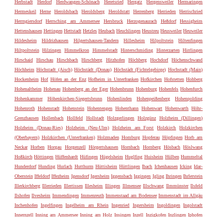
Herbstadt
Herdorf
Herdwangen-Schönach
Heretsried
Hergatz
Hergensweiler
Hermaringen
Hermeskeil
Herne
Heroldsbach
Heroldsberg
Heroldstatt
Herrenberg
Herrieden
Herrischried
Herrngiersdorf
Herrsching am Ammersee
Hersbruck
Herzogenaurach
Heßdorf
Hessigheim
Hettenshausen
Hettingen
Hettstadt
Hetzles
Heubach
Heuchlingen
Heustreu
Heusweiler
Heuweiler
Hildesheim
Hildrizhausen
Hilgertshausen-Tandern
Hillesheim
Hilpoltstein
Hiltenfingen
Hiltpoltstein
Hilzingen
Himmelkron
Himmelstadt
Hinterschmiding
Hinterzarten
Hirrlingen
Hirschaid
Hirschau
Hirschbach
Hirschberg
Hitzhofen
Höchberg
Hochdorf
Höchenschwand
Höchheim
Höchstadt (Aisch)
Höchstädt (Donau)
Höchstädt (Fichtelgebirge)
Hochstadt (Main)
Hockenheim
Hof
Höfen an der Enz
Hofheim in Unterfranken
Hofkirchen
Hofstetten
Hohberg
Hohenaltheim
Hohenau
Hohenberg an der Eger
Hohenbrunn
Hohenburg
Hohenfels
Hohenfurch
Hohenkammer
Höhenkirchen-Siegertsbrunn
Hohenlinden
Hohenpeißenberg
Hohenpolding
Hohenroth
Hohenstadt
Hohenstein
Hohentengen
Hohenthann
Hohenwart
Hohenwarth
Höhr-
Grenzhausen
Hollenbach
Hollfeld
Hollstadt
Holzgerlingen
Holzgünz
Holzheim (Dillingen)
Holzheim (Donau-Ries)
Holzheim (Neu-Ulm)
Holzheim am Forst
Holzkirch
Holzkirchen
(Oberbayern)
Holzkirchen (Unterfranken)
Holzmaden
Homburg
Hopferau
Höpfingen
Horb am
Neckar
Horben
Horgau
Horgenzell
Hörgertshausen
Hornbach
Hornberg
Hösbach
Höslwang
Hoßkirch
Höttingen
Hüffenhardt
Hüfingen
Hügelsheim
Huglfing
Huisheim
Hülben
Hummeltal
Hunderdorf
Hunding
Hurlach
Hutthurm
Hüttisheim
Hüttlingen
Ibach
Ichenhausen
Icking
Idar-
Oberstein
Iffeldorf
Iffezheim
Igensdorf
Igersheim
Iggensbach
Iggingen
Igling
Ihringen
Ihrlerstein
Illerkirchberg
Illerrieden
Illertissen
Illesheim
Illingen
Illmensee
Illschwang
Ilmmünster
Ilsfeld
Ilshofen
Ilvesheim
Immendingen
Immenreuth
Immenstaad am Bodensee
Immenstadt im Allgäu
Inchenhofen
Ingelfingen
Ingelheim am Rhein
Ingenried
Ingersheim
Ingoldingen
Ingolstadt
Innernzell
Inning am Ammersee
Inning am Holz
Insingen
Inzell
Inzigkofen
Inzlingen
Iphofen