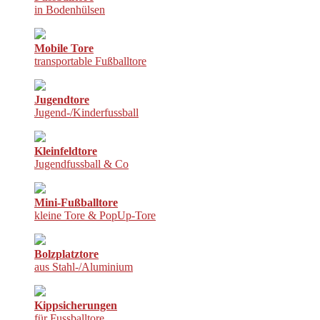
in Bodenhülsen
Mobile Tore
transportable Fußballtore
Jugendtore
Jugend-/Kinderfussball
Kleinfeldtore
Jugendfussball & Co
Mini-Fußballtore
kleine Tore & PopUp-Tore
Bolzplatztore
aus Stahl-/Aluminium
Kippsicherungen
für Fussballtore