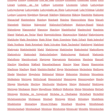
Lörrach
Losheim am See
Loßburg
Lottstetten
Löwenstein
Lübeck
Ludwigsburg
Ludwigschorgast
Ludwigshafen
Ludwigshafen am Rhein
Ludwigsstadt
Luhe-Wildenau
Lülsfeld
Lupburg
Lutzingen
Magdeburg
Magstadt
Mahlberg
Mahlstetten
Mähring
Maierhöfen
Maihingen
Mainaschaff
Mainbernheim
Mainburg
Mainhardt
Mainleus
Mainstockheim
Mainz
Maisach
Maitenbeth
Malching
Malgersdorf
Mallersdorf-Pfaffenberg
Malsburg-Marzell
Malsch
Malterdingen
Mammendorf
Mamming
Manching
Mandelbachtal
Manderscheid
Mannheim
Mantel
Marbach am Neckar
March
Margetshöchheim
Mariaposching
Markdorf
Markgröningen
Marklkofen
Markt Berolzheim
Markt Bibart
Markt Einersheim
Markt Erlbach
Markt Indersdorf
Markt Nordheim
Markt Rettenbach
Markt Schwaben
Markt Taschendorf
Marktbergel
Marktbreit
Marktgraitz
Marktheidenfeld
Marktl
Marktleugast
Marktleuthen
Marktoberdorf
Marktoffingen
Marktredwitz
Marktrodach
Marktschellenberg
Marktschorgast
Marktsteft
Marktzeuln
Marloffstein
Maroldsweisach
Marpingen
Marquartstein
Martinsheim
Marxheim
Marxzell
Marzling
Maselheim
Maßbach
Massenbachhausen
Massing
Mauer
Mauern
Mauerstetten
Maulbronn
Maulburg
Mauth
Maxhütte-Haidhof
Mayen
Meckenbeuren
Meckesheim
Medlingen
Meeder
Meersburg
Megesheim
Mehlmeisel
Mehring
Mehrstetten
Meinheim
Meisenheim
Meißenheim
Meitingen
Mellrichstadt
Memmelsdorf
Memmingen
Memmingerberg
Mendig
Mengen
Mengkofen
Merching
Merchweiler
Merdingen
Mering
Merkendorf
Merklingen
Mertingen
Merzhausen
Merzig
Mespelbrunn
Meßkirch
Meßstetten
Metten
Mettenheim
Mettlach
Metzingen
Michelau im Steigerwald
Michelau in Oberfranken
Michelbach
Michelfeld
Michelsneukirchen
Mickhausen
Miesbach
Mietingen
Miltach
Miltenberg
Mindelheim
Mindelstetten
Mintraching
Missen-Wilhams
Mistelbach
Mistelgau
Mittelbiberach
Mitteleschenbach
Mittelneufnach
Mittelsinn
Mittelstetten
Mittenwald
Mitterfels
Mitterskirchen