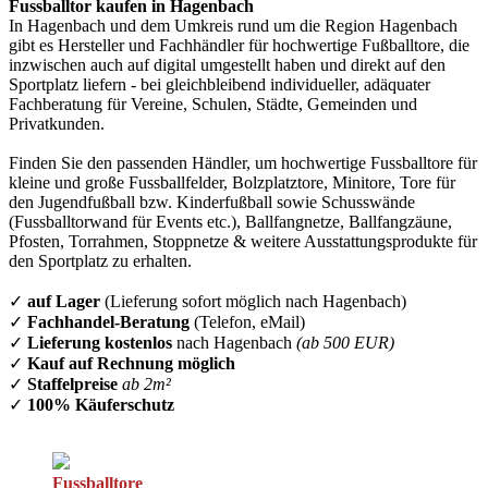
Fussballtor kaufen in Hagenbach
In Hagenbach und dem Umkreis rund um die Region Hagenbach
gibt es Hersteller und Fachhändler für hochwertige Fußballtore, die
inzwischen auch auf digital umgestellt haben und direkt auf den
Sportplatz liefern - bei gleichbleibend individueller, adäquater
Fachberatung für Vereine, Schulen, Städte, Gemeinden und
Privatkunden.
Finden Sie den passenden Händler, um hochwertige Fussballtore für
kleine und große Fussballfelder, Bolzplatztore, Minitore, Tore für
den Jugendfußball bzw. Kinderfußball sowie Schusswände
(Fussballtorwand für Events etc.), Ballfangnetze, Ballfangzäune,
Pfosten, Torrahmen, Stoppnetze & weitere Ausstattungsprodukte für
den Sportplatz zu erhalten.
✓
auf Lager
(Lieferung sofort möglich nach Hagenbach)
✓
Fachhandel-Beratung
(Telefon, eMail)
✓
Lieferung kostenlos
nach Hagenbach
(ab 500 EUR)
✓
Kauf auf Rechnung möglich
✓
Staffelpreise
ab 2m²
✓
100% Käuferschutz
Fussballtore