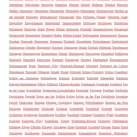
Dettenheim
Dettighofen
Dettingen
Deuerling
Diebach
Diedorf
Dielheim
Dierdorf
Diespeck
Dießen (Ammersee)
Dietenheim
Dietenhofen
Dietersburg
Dietersheim
Dieterskirchen
Dietfurt an
der Altmühl
Dietingen
Dietmannsried
Dietramszell
Diez
Dillingen (Donau)
Dillingen (Saar)
Dingolfing
Dingolshausen
Dinkelsbühl
Dinkelscherben
Dirlewang
Dischingen
Dittelbrunn
Dittenheim
Ditzingen
Dobel
Dogern
Döhlau
Dollnstein
Dombühl
Donaueschingen
Donaustauf
Donauwörth
Donnersdorf
Donzdorf
Dorfen
Dörfles-Esbach
Dorfprozelten
Dormettingen
Dormitz
Dornhan
Dornstadt
Dornstetten
Dortmund
Dörzbach
Dossenheim
Dotternhausen
Drachselsried
Drackenstein
Dresden
Duggendorf
Duisburg
Dunningen
Durach
Durbach
Dürbheim
Durchhausen
Durlangen
Dürmentingen
Durmersheim
Dürnau
Dürrlauingen
Dürrwangen
Düsseldorf
Dußlingen
Ebelsbach
Ebensfeld
Ebenweiler
Eberbach
Eberdingen
Eberfing
Eberhardzell
Ebermannsdorf
Ebermannstadt
Ebern
Ebersbach (Fils)
Ebersbach-Musbach
Ebersberg
Ebersdorf bei Coburg
Ebershausen
Eberstadt
Ebhausen
Ebnath
Ebrach
Ebringen
Eching (Freising)
Eching (Landshut)
Eching am Ammersee
Echterdingen
Eckental
Eckersdorf
Edelsfeld
Edenkoben
Ederheim
Edingen-Neckarhausen
Edling
Effeltrich
Efringen-Kirchen
Egenhausen
Egenhofen
Egesheim
Egg
an der Günz
Eggenfelden
Eggenstein-Leopoldshafen
Eggenthal
Eggingen
Egglham
Egglkofen
Eggolsheim
Eggstätt
Eging am See
Eglfing
Egling
Egling an der Paar
Egloffstein
Egmating
Egweil
Ehekirchen
Ehingen
Ehingen (Augsburg)
Ehingen (Mittelfranken)
Ehingen am Ries
Ehningen
Ehrenkirchen
Eibelstadt
Eichenau
Eichenbühl
Eichendorf
Eichstätt
Eichstegen
Eichstetten
Eigeltingen
Eimeldingen
Eiselfing
Eisenbach
Eisenberg
Eisenberg (Pfalz)
Eisenheim
Eisingen
Eislingen (Fils)
Eitensheim
Eitting
Elchesheim-Illingen
Elchingen
Elfershausen
Ellenberg
Ellgau
Ellhofen
Ellingen
Ellwangen
Ellzee
Elsendorf
Elsenfeld
Eltmann
Elzach
Elztal
Emeringen
Emerkingen
Emersacker
Emmelshausen
Emmendingen
Emmering (Ebersberg)