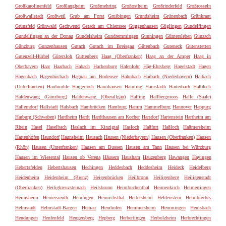
Großkarolinenfeld
Großlangheim
Großmehring
Großostheim
Großrinderfeld
Großrosseln
Großwallstadt
Großweil
Grub am Forst
Gruibingen
Grundsheim
Grünenbach
Grünkraut
Grünsfeld
Grünwald
Gschwend
Gstadt am Chiemsee
Guggenhausen
Güglingen
Gundelfingen
Gundelfingen an der Donau
Gundelsheim
Gundremmingen
Gunningen
Güntersleben
Günzach
Günzburg
Gunzenhausen
Gutach
Gutach im Breisgau
Gütenbach
Guteneck
Gutenstetten
Gutenzell-Hürbel
Gütersloh
Guttenberg
Haag (Oberfranken)
Haag an der Amper
Haag in
Oberbayern
Haar
Haarbach
Habach
Hachenburg
Hafenlohr
Häg-Ehrsberg
Hagelstadt
Hagen
Hagenbach
Hagenbüchach
Hagnau am Bodensee
Hahnbach
Haibach (Niederbayern)
Haibach
(Unterfranken)
Haidmühle
Haigerloch
Haimhausen
Haiming
Hainsfarth
Haiterbach
Halblech
Haldenwang (Günzburg)
Haldenwang (Oberallgäu)
Halfing
Hallbergmoos
Halle (Saale)
Hallerndorf
Hallstadt
Halsbach
Hambrücken
Hamburg
Hamm
Hammelburg
Hannover
Happurg
Harburg (Schwaben)
Hardheim
Hardt
Hardthausen am Kocher
Harsdorf
Hartenstein
Hartheim am
Rhein
Hasel
Haselbach
Haslach im Kinzigtal
Hasloch
Haßfurt
Haßloch
Haßmersheim
Hattenhofen
Haundorf
Haunsheim
Hausach
Hausen (Niederbayern)
Hausen (Oberfranken)
Hausen
(Rhön)
Hausen (Unterfranken)
Hausen am Bussen
Hausen am Tann
Hausen bei Würzburg
Hausen im Wiesental
Hausen ob Verena
Häusern
Hausham
Hauzenberg
Hawangen
Hayingen
Hebertsfelden
Hebertshausen
Hechingen
Heddesbach
Heddesheim
Heideck
Heidelberg
Heidenheim
Heidenheim (Brenz)
Heigenbrücken
Heilbronn
Heiligenberg
Heiligenstadt
(Oberfranken)
Heiligkreuzsteinach
Heilsbronn
Heimbuchenthal
Heimenkirch
Heimertingen
Heimsheim
Heinersreuth
Heiningen
Heinrichsthal
Heitersheim
Heldenstein
Helmbrechts
Helmstadt
Helmstadt-Bargen
Hemau
Hemhofen
Hemmersheim
Hemmingen
Hemsbach
Hendungen
Henfenfeld
Hengersberg
Hepberg
Herbertingen
Herbolzheim
Herbrechtingen