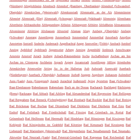
(Nürnberg)
Alteglofsheim
Altenbuch
Altendorf (Bamberg, Oberfranken)
Altendorf (Schwandorf,
Oberpfalz)
Altenkirchen (Westerwald)
Altenkunstadt
Altenmarkt an der Alz
Altenmünster
Altenriet
Altenstadt (Iller)
Altenstadt (Schongau)
Altenstadt (Waldnaab)
Altensteig
Altenthann
Altertheim
Altfraunhofen
Althegnenberg
Altheim
Althengstett
Althütte
Altlußheim
Altmannstein
Altomünster
Altötting
Altshausen
Altusried
Alzenau
Alzey
Amberg (Oberpfalz)
Amberg
(Schwaben)
Amerang
Amerdingen
Ammerbuch
Ammerndorf
Ammerthal
Amorbach
Ampfing
Amstetten
Amtzell
Andechs
Andernach
Angelbachtal
Anger
Annweiler (Trifels)
Ansbach
Antdorf
Anzing
Apfeldorf
Apfeltrach
Appenweier
Arberg
Aresing
Argenbühl
Arnbruck
Arnschwang
Arnstein
Arnstorf
Arrach
Arzberg
Asbach-Bäumenheim
Ascha
Aschaffenburg
Aschau am Inn
Aschau im Chiemgau
Aschheim
Aspach
Asperg
Assamstadt
Asselfingen
Aßling
Attenhofen
Attenkirchen
Attenweiler
Atting
Au in der Hallertau
Aub
Aubstadt
Auenwald
Auerbach
(Niederbayern)
Auerbach (Oberpfalz)
Aufhausen
Aufseß
Auggen
Augsburg
Auhausen
Aulendorf
Aura (Saale)
Aura (Sinngrund)
Aurach
Aurachtal
Außernzell
Aying
Aystetten
Baar (Schwaben)
Baar-Ebenhausen
Babenhausen
Babensham
Bach an der Donau
Bacharach
Bachhagel
Bächingen
(Brenz)
Backnang
Bad Abbach
Bad Aibling
Bad Alexandersbad
Bad Bayersoien
Bad Bellingen
Bad Bergzabern
Bad Berneck (Fichtelgebirge)
Bad Birnbach
Bad Bocklet
Bad Boll
Bad Breisig
Bad Brückenau
Bad Buchau
Bad Ditzenbach
Bad Dürkheim
Bad Dürrheim
Bad Ems
Bad
Endorf
Bad Feilnbach
Bad Friedrichshall
Bad Füssing
Bad Griesbach im Rottal
Bad
Grönenbach
Bad Heilbrunn
Bad Herrenalb
Bad Hindelang
Bad Hönningen
Bad Kissingen
Bad
Kohlgrub
Bad Königshofen im Grabfeld
Bad Kötzting
Bad Kreuznach
Bad Krozingen
Bad
Liebenzell
Bad Marienberg (Westerwald)
Bad Mergentheim
Bad Neualbenreuth
Bad Neuenahr-
Ahrweiler
Bad Neustadt (Saale)
Bad Peterstal-Griesbach
Bad Rappenau
Bad Reichenhall
Bad