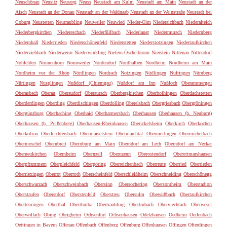
Neuschönau
Neusitz
Neusorg
Neuss
Neustadt am Kulm
Neustadt am Main
Neustadt an der
Aisch
Neustadt an der Donau
Neustadt an der Waldnaab
Neustadt an der Weinstraße
Neustadt bei
Coburg
Neustetten
Neutraubling
Neuweiler
Neuwied
Nieder-Olm
Niederaichbach
Niederalteich
Niederbergkirchen
Niedereschach
Niederfüllbach
Niederlauer
Niedermurach
Niedernberg
Niedernhall
Niederrieden
Niederschönenfeld
Niederstetten
Niederstotzingen
Niedertaufkirchen
Niederviehbach
Niederwerrn
Niederwinkling
Niefern-Öschelbronn
Nierstein
Nittenau
Nittendorf
Nohfelden
Nonnenhorn
Nonnweiler
Nordendorf
Nordhalben
Nordheim
Nordheim am Main
Nordheim vor der Rhön
Nördlingen
Nordrach
Notzingen
Nüdlingen
Nufringen
Nürnberg
Nürtingen
Nusplingen
Nußdorf (Chiemgau)
Nußdorf am Inn
Nußloch
Oberammergau
Oberasbach
Oberau
Oberaudorf
Oberaurach
Oberbergkirchen
Oberboihingen
Oberdachstetten
Oberderdingen
Oberding
Oberdischingen
Oberdolling
Oberelsbach
Obergriesbach
Obergröningen
Obergünzburg
Oberhaching
Oberhaid
Oberharmersbach
Oberhausen
Oberhausen (b. Neuburg)
Oberhausen (b. Peißenberg)
Oberhausen-Rheinhausen
Oberickelsheim
Oberkirch
Oberkochen
Oberkotzau
Oberleichtersbach
Obermaiselstein
Obermarchtal
Obermeitingen
Obermichelbach
Obermoschel
Obernbreit
Obernburg am Main
Oberndorf am Lech
Oberndorf am Neckar
Oberneukirchen
Obernheim
Obernzell
Obernzenn
Oberostendorf
Oberottmarshausen
Oberpframmern
Oberpleichfeld
Oberpöring
Oberreichenbach
Oberreute
Oberried
Oberrieden
Oberriexingen
Oberrot
Oberroth
Oberscheinfeld
Oberschleißheim
Oberschneiding
Oberschönegg
Oberschwarzach
Oberschweinbach
Obersinn
Obersöchering
Obersontheim
Oberstadion
Oberstaufen
Oberstdorf
Oberstenfeld
Oberstreu
Obersulm
Obersüßbach
Obertaufkirchen
Oberteuringen
Oberthal
Oberthulba
Obertraubling
Obertrubach
Oberviechtach
Oberwesel
Oberwolfach
Obing
Obrigheim
Ochsenfurt
Ochsenhausen
Odelzhausen
Oedheim
Oerlenbach
Oettingen in Bayern
Offenau
Offenbach
Offenberg
Offenburg
Offenhausen
Offingen
Ofterdingen