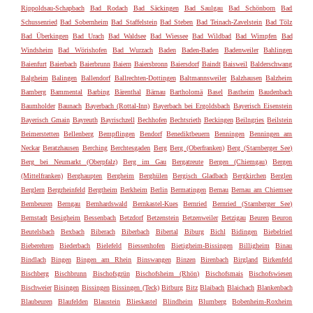
Rippoldsau-Schapbach
Bad Rodach
Bad Säckingen
Bad Saulgau
Bad Schönborn
Bad
Schussenried
Bad Sobernheim
Bad Staffelstein
Bad Steben
Bad Teinach-Zavelstein
Bad Tölz
Bad Überkingen
Bad Urach
Bad Waldsee
Bad Wiessee
Bad Wildbad
Bad Wimpfen
Bad
Windsheim
Bad Wörishofen
Bad Wurzach
Baden
Baden-Baden
Badenweiler
Bahlingen
Baienfurt
Baierbach
Baierbrunn
Baiern
Baiersbronn
Baiersdorf
Baindt
Baisweil
Balderschwang
Balgheim
Balingen
Ballendorf
Ballrechten-Dottingen
Baltmannsweiler
Balzhausen
Balzheim
Bamberg
Bammental
Barbing
Bärenthal
Bärnau
Bartholomä
Basel
Bastheim
Baudenbach
Baumholder
Baunach
Bayerbach (Rottal-Inn)
Bayerbach bei Ergoldsbach
Bayerisch Eisenstein
Bayerisch Gmain
Bayreuth
Bayrischzell
Bechhofen
Bechtsrieth
Beckingen
Beilngries
Beilstein
Beimerstetten
Bellenberg
Bempflingen
Bendorf
Benediktbeuern
Benningen
Benningen am
Neckar
Beratzhausen
Berching
Berchtesgaden
Berg
Berg (Oberfranken)
Berg (Starnberger See)
Berg bei Neumarkt (Oberpfalz)
Berg im Gau
Bergatreute
Bergen (Chiemgau)
Bergen
(Mittelfranken)
Berghaupten
Bergheim
Berghülen
Bergisch Gladbach
Bergkirchen
Berglen
Berglern
Bergrheinfeld
Bergtheim
Berkheim
Berlin
Bermatingen
Bernau
Bernau am Chiemsee
Bernbeuren
Berngau
Bernhardswald
Bernkastel-Kues
Bernried
Bernried (Starnberger See)
Bernstadt
Besigheim
Bessenbach
Betzdorf
Betzenstein
Betzenweiler
Betzigau
Beuren
Beuron
Beutelsbach
Bexbach
Biberach
Biberbach
Bibertal
Biburg
Bichl
Bidingen
Biebelried
Bieberehren
Biederbach
Bielefeld
Biessenhofen
Bietigheim-Bissingen
Billigheim
Binau
Bindlach
Bingen
Bingen am Rhein
Binswangen
Binzen
Birenbach
Birgland
Birkenfeld
Bischberg
Bischbrunn
Bischofsgrün
Bischofsheim (Rhön)
Bischofsmais
Bischofswiesen
Bischweier
Bisingen
Bissingen
Bissingen (Teck)
Bitburg
Bitz
Blaibach
Blaichach
Blankenbach
Blaubeuren
Blaufelden
Blaustein
Blieskastel
Blindheim
Blumberg
Bobenheim-Roxheim