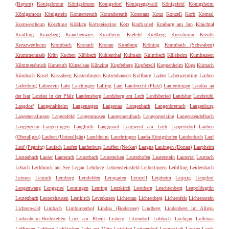
(Bayern)
Königsbronn
Königsbrunn
Königsdorf
Königseggwald
Königsfeld
Königsheim
Königsmoos
Königstein
Konnersreuth
Konradsreuth
Konstanz
Konz
Konzell
Korb
Korntal
Kornwestheim
Kösching
Kößlarn
Kottgeisering
Kötz
Kraftisried
Kraiburg am Inn
Kraichtal
Krailling
Kranzberg
Krauchenwies
Krautheim
Krefeld
Kreßberg
Kressbronn
Kreuth
Kreuzwertheim
Krombach
Kronach
Kronau
Kronburg
Kröning
Krumbach (Schwaben)
Krummennaab
Krün
Kuchen
Kühbach
Kühlenthal
Kulmain
Kulmbach
Külsheim
Kumhausen
Kümmersbruck
Kunreuth
Künzelsau
Künzing
Kupferberg
Kupferzell
Kuppenheim
Küps
Kürnach
Kürnbach
Kusel
Küssaberg
Kusterdingen
Kutzenhausen
Kyllburg
Laaber
Laberweinting
Lachen
Ladenburg
Lahnstein
Lahr
Laichingen
Lalling
Lam
Lambrecht (Pfalz)
Lamerdingen
Landau an
der Isar
Landau in der Pfalz
Landensberg
Landsberg am Lech
Landsberied
Landshut
Landstuhl
Langdorf
Langenaltheim
Langenargen
Langenau
Langenbach
Langenbrettach
Langenburg
Langenenslingen
Langenfeld
Langenmosen
Langenneufnach
Langenpreising
Langensendelbach
Langenzenn
Langerringen
Langfurth
Langquaid
Langweid am Lech
Lappersdorf
Lauben
(Oberallgäu)
Lauben (Unterallgäu)
Lauchheim
Lauchringen
Lauda-Königshofen
Laudenbach
Lauf
Lauf (Pegnitz)
Laufach
Laufen
Laufenburg
Lauffen (Neckar)
Laugna
Lauingen (Donau)
Laupheim
Lautenbach
Lauter
Lauterach
Lauterbach
Lauterecken
Lauterhofen
Lauterstein
Lautertal
Lautrach
Lebach
Lechbruck am See
Legau
Lehrberg
Lehrensteinsfeld
Leibertingen
Leiblfing
Leidersbach
Leimen
Leinach
Leinburg
Leinfelden
Leingarten
Leinzell
Leipheim
Leipzig
Lengdorf
Lengenwang
Lenggries
Lenningen
Lenting
Lenzkirch
Leonberg
Leuchtenberg
Leupoldsgrün
Leutenbach
Leutershausen
Leutkirch
Leverkusen
Lichtenau
Lichtenberg
Lichtenfels
Lichtenstein
Lichtenwald
Limbach
Limburgerhof
Lindau (Bodensee)
Lindberg
Lindenberg im Allgäu
Linkenheim-Hochstetten
Linz am Rhein
Lisberg
Litzendorf
Lobbach
Löchgau
Loffenau
Löffingen
Lohberg
Lohkirchen
Lohr am Main
Loiching
Loitzendorf
Lonnerstadt
Lonsee
Lorch