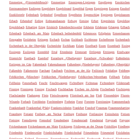
Emmering (Fürstenfeldbruck)
Emmerting
Emmingen-Liptingen
Empfingen
Emskirchen
Emtmannsberg
Endingen
Engelsberg
Engelsbrand
Engelthal
Engen
Engstingen
Eningen
Ensdorf
Enzklösterle
Epfenbach
Epfendorf
Eppelborn
Eppelheim
Eppenschlag
Eppingen
Eppishausen
Erbach
Erbendorf
Erding
Erdmannhausen
Erdweg
Eresing
Erfurt
Ergersheim
Ergolding
Ergoldsbach
Erharting
Ering
Eriskirch
Erkenbrechtsweiler
Erkheim
Erlabrunn
Erlangen
Erlbach
Erlenbach
Erlenbach am Main
Erlenbach beiheidenfeld
Erlenmoos
Erligheim
Ermershausen
Ernsgaden
Erolzheim
Ertingen
Eschach
Eschau
Eschbach
Eschbronn
Eschelbronn
Eschenbach
Eschenbach in der Oberpfalz
Eschenlohe
Eschlkam
Eslarn
Esselbach
Essen
Essenbach
Essing
Essingen
Esslingen
Estenfeld
Ettal
Ettenheim
Ettenstatt
Ettlingen
Ettringen
Etzelwang
Etzenricht
Euerbach
Euerdorf
Eurasburg (Oberbayern)
Eurasburg (Schwaben)
Eußenheim
Eutingen im Gäu
Fahrenbach
Fahrenzhausen
Falkenberg (Niederbayern)
Falkenberg (Oberpfalz)
Falkenfels
Falkenstein
Farchant
Faulbach
Feichten an der Alz
Feilitzsch
Feldafing
Feldberg
Feldkirchen (München)
Feldkirchen (Niederbayern)
Feldkirchen-Westerham
Fellbach
Fellen
Fellheim
Fensterbach
Feucht
Feuchtwangen
Fichtelberg
Fichtenau
Fichtenberg
Filderstadt
Finning
Finningen
Finsing
Fischach
Fischbachau
Fischen im Allgäu
Fischerbach
Fischingen
Flachslanden
Fladungen
Flein
Fleischwangen
Flintsbach am Inn
Floß
Flossenbürg
Fluorn-
Winzeln
Forbach
Forchheim
Forchtenberg
Forheim
Forst
Forstern
Forstinning
Frammersbach
Frankenhardt
Frankenthal (Pfalz)
Frankenwinheim
Frankfurt
Frasdorf
Frauenau
Frauenneuharting
Fraunberg
Freiamt
Freiberg am Neckar
Freiburg
Freihung
Freilassing
Freinsheim
Freisen
Freising
Fremdingen
Frensdorf
Freudenberg
Freudenstadt
Freudental
Freystadt
Freyung
Frickenhausen
Frickenhausen am Main
Frickingen
Fridingen an der Donau
Fridolfing
Friedberg
Friedenfels
Friedenweiler
Friedrichshafen
Friedrichsthal
Friesenheim
Friesenried
Friolzheim
Frittlingen
Fröhnd
Fronreute
Frontenhausen
Fuchsmühl
Fuchsstadt
Fuchstal
Fünfstetten