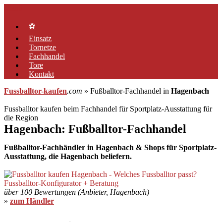
Zum
Menü
Inhalt
springen
⚽
Einsatz
Tornetze
Fachhandel
Tore
Kontakt
Fussballtor-kaufen
.com
» Fußballtor-Fachhandel in
Hagenbach
Fussballtor kaufen beim Fachhandel für Sportplatz-Ausstattung für
die Region
Hagenbach: Fußballtor-Fachhandel
Fußballtor-Fachhändler in Hagenbach & Shops für Sportplatz-
Ausstattung, die Hagenbach beliefern.
über 100 Bewertungen (Anbieter, Hagenbach)
»
zum Händler