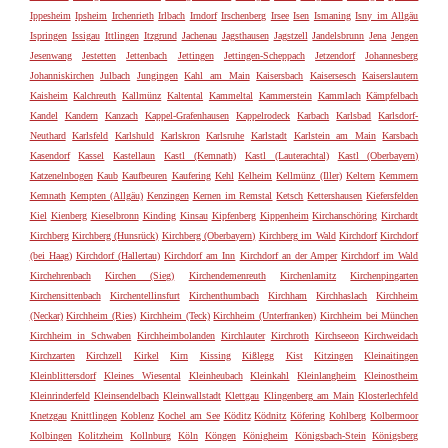
Ippesheim
Ipsheim
Irchenrieth
Irlbach
Irndorf
Irschenberg
Irsee
Isen
Ismaning
Isny im Allgäu
Ispringen
Issigau
Ittlingen
Itzgrund
Jachenau
Jagsthausen
Jagstzell
Jandelsbrunn
Jena
Jengen
Jesenwang
Jestetten
Jettenbach
Jettingen
Jettingen-Scheppach
Jetzendorf
Johannesberg
Johanniskirchen
Julbach
Jungingen
Kahl am Main
Kaisersbach
Kaisersesch
Kaiserslautern
Kaisheim
Kalchreuth
Kallmünz
Kaltental
Kammeltal
Kammerstein
Kammlach
Kämpfelbach
Kandel
Kandern
Kanzach
Kappel-Grafenhausen
Kappelrodeck
Karbach
Karlsbad
Karlsdorf-
Neuthard
Karlsfeld
Karlshuld
Karlskron
Karlsruhe
Karlstadt
Karlstein am Main
Karsbach
Kasendorf
Kassel
Kastellaun
Kastl (Kemnath)
Kastl (Lauterachtal)
Kastl (Oberbayern)
Katzenelnbogen
Kaub
Kaufbeuren
Kaufering
Kehl
Kelheim
Kellmünz (Iller)
Keltern
Kemmern
Kemnath
Kempten (Allgäu)
Kenzingen
Kernen im Remstal
Ketsch
Kettershausen
Kiefersfelden
Kiel
Kienberg
Kieselbronn
Kinding
Kinsau
Kipfenberg
Kippenheim
Kirchanschöring
Kirchardt
Kirchberg
Kirchberg (Hunsrück)
Kirchberg (Oberbayern)
Kirchberg im Wald
Kirchdorf
Kirchdorf
(bei Haag)
Kirchdorf (Hallertau)
Kirchdorf am Inn
Kirchdorf an der Amper
Kirchdorf im Wald
Kirchehrenbach
Kirchen (Sieg)
Kirchendemenreuth
Kirchenlamitz
Kirchenpingarten
Kirchensittenbach
Kirchentellinsfurt
Kirchenthumbach
Kirchham
Kirchhaslach
Kirchheim
(Neckar)
Kirchheim (Ries)
Kirchheim (Teck)
Kirchheim (Unterfranken)
Kirchheim bei München
Kirchheim in Schwaben
Kirchheimbolanden
Kirchlauter
Kirchroth
Kirchseeon
Kirchweidach
Kirchzarten
Kirchzell
Kirkel
Kirn
Kissing
Kißlegg
Kist
Kitzingen
Kleinaitingen
Kleinblittersdorf
Kleines Wiesental
Kleinheubach
Kleinkahl
Kleinlangheim
Kleinostheim
Kleinrinderfeld
Kleinsendelbach
Kleinwallstadt
Klettgau
Klingenberg am Main
Klosterlechfeld
Knetzgau
Knittlingen
Koblenz
Kochel am See
Köditz
Ködnitz
Köfering
Kohlberg
Kolbermoor
Kolbingen
Kolitzheim
Kollnburg
Köln
Köngen
Königheim
Königsbach-Stein
Königsberg