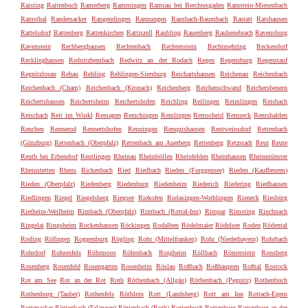
Raisting
Raitenbuch
Ramerberg
Rammingen
Ramsau bei Berchtesgaden
Ramstein-Miesenbach
Ramsthal
Randersacker
Rangendingen
Rannungen
Ransbach-Baumbach
Rastatt
Ratshausen
Rattelsdorf
Rattenberg
Rattenkirchen
Rattiszell
Raubling
Rauenberg
Rauhenebrach
Ravensburg
Ravenstein
Rechberghausen
Rechtenbach
Rechtenstein
Rechtmehring
Reckendorf
Recklinghausen
Rednitzhembach
Redwitz an der Rodach
Regen
Regensburg
Regenstauf
Regnitzlosau
Rehau
Rehling
Rehlingen-Siersburg
Reichartshausen
Reichenau
Reichenbach
Reichenbach (Cham)
Reichenbach (Kronach)
Reichenberg
Reichenschwand
Reichersbeuern
Reichertshausen
Reichertsheim
Reichertshofen
Reichling
Reilingen
Reimlingen
Reisbach
Reischach
Reit im Winkl
Remagen
Remchingen
Remlingen
Remscheid
Remseck
Remshalden
Renchen
Rennerod
Rennertshofen
Renningen
Renquishausen
Rentweinsdorf
Rettenbach
(Günzburg)
Rettenbach (Oberpfalz)
Rettenbach am Auerberg
Rettenberg
Retzstadt
Reut
Reute
Reuth bei Erbendorf
Reutlingen
Rheinau
Rheinböllen
Rheinfelden
Rheinhausen
Rheinmünster
Rheinstetten
Rhens
Rickenbach
Ried
Riedbach
Rieden (Forggensee)
Rieden (Kaufbeuren)
Rieden (Oberpfalz)
Riedenberg
Riedenburg
Riedenheim
Riederich
Riedering
Riedhausen
Riedlingen
Riegel
Riegelsberg
Riegsee
Riekofen
Rielasingen-Worblingen
Rieneck
Riesbürg
Rietheim-Weilheim
Rimbach (Oberpfalz)
Rimbach (Rottal-Inn)
Rimpar
Rimsting
Rinchnach
Ringelai
Ringsheim
Rockenhausen
Röckingen
Rodalben
Rödelmaier
Rödelsee
Roden
Rödental
Roding
Röfingen
Roggenburg
Rögling
Rohr (Mittelfranken)
Rohr (Niederbayern)
Rohrbach
Rohrdorf
Rohrenfels
Röhrmoos
Röhrnbach
Roigheim
Röllbach
Römerstein
Ronsberg
Rosenberg
Rosenfeld
Rosengarten
Rosenheim
Röslau
Roßbach
Roßhaupten
Roßtal
Rostock
Rot am See
Rot an der Rot
Roth
Röthenbach (Allgäu)
Röthenbach (Pegnitz)
Rothenbuch
Rothenburg (Tauber)
Rothenfels
Röthlein
Rott (Landsberg)
Rott am Inn
Rottach-Egern
Rottenacker
Röttenbach (Erlangen)
Röttenbach (Roth)
Rottenbuch
Rottenburg
Rottenburg an der