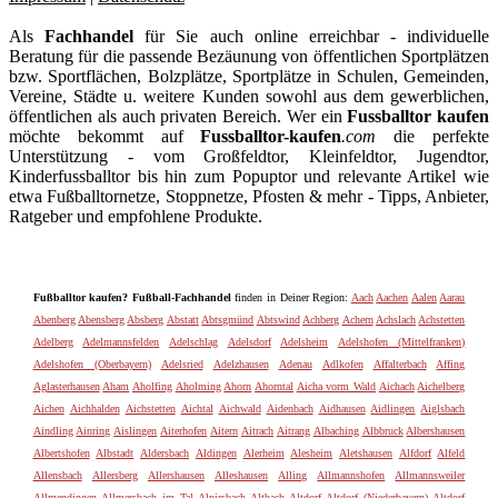
Als
Fachhandel
für Sie auch online erreichbar - individuelle
Beratung für die passende Bezäunung von öffentlichen Sportplätzen
bzw. Sportflächen, Bolzplätze, Sportplätze in Schulen, Gemeinden,
Vereine, Städte u. weitere Kunden sowohl aus dem gewerblichen,
öffentlichen als auch privaten Bereich. Wer ein
Fussballtor kaufen
möchte bekommt auf
Fussballtor-kaufen
.com
die perfekte
Unterstützung - vom Großfeldtor, Kleinfeldtor, Jugendtor,
Kinderfussballtor bis hin zum Popuptor und relevante Artikel wie
etwa Fußballtornetze, Stoppnetze, Pfosten & mehr - Tipps, Anbieter,
Ratgeber und empfohlene Produkte.
Fußballtor kaufen? Fußball-Fachhandel
finden in Deiner Region:
Aach
Aachen
Aalen
Aarau
Abenberg
Abensberg
Absberg
Abstatt
Abtsgmünd
Abtswind
Achberg
Achern
Achslach
Achstetten
Adelberg
Adelmannsfelden
Adelschlag
Adelsdorf
Adelsheim
Adelshofen (Mittelfranken)
Adelshofen (Oberbayern)
Adelsried
Adelzhausen
Adenau
Adlkofen
Affalterbach
Affing
Aglasterhausen
Aham
Aholfing
Aholming
Ahorn
Ahorntal
Aicha vorm Wald
Aichach
Aichelberg
Aichen
Aichhalden
Aichstetten
Aichtal
Aichwald
Aidenbach
Aidhausen
Aidlingen
Aiglsbach
Aindling
Ainring
Aislingen
Aiterhofen
Aitern
Aitrach
Aitrang
Albaching
Albbruck
Albershausen
Albertshofen
Albstadt
Aldersbach
Aldingen
Alerheim
Alesheim
Aletshausen
Alfdorf
Alfeld
Allensbach
Allersberg
Allershausen
Alleshausen
Alling
Allmannshofen
Allmannsweiler
Allmendingen
Allmersbach im Tal
Alpirsbach
Altbach
Altdorf
Altdorf (Niederbayern)
Altdorf