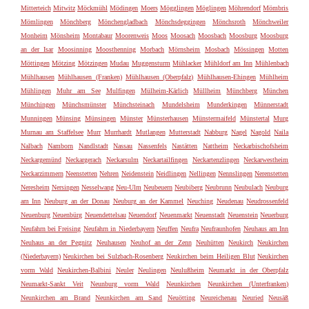
Mitterteich
Mitwitz
Möckmühl
Mödingen
Moers
Mögglingen
Möglingen
Möhrendorf
Mömbris
Mömlingen
Mönchberg
Mönchengladbach
Mönchsdeggingen
Mönchsroth
Mönchweiler
Monheim
Mönsheim
Montabaur
Moorenweis
Moos
Moosach
Moosbach
Moosburg
Moosburg
an der Isar
Moosinning
Moosthenning
Morbach
Mörnsheim
Mosbach
Mössingen
Motten
Möttingen
Mötzing
Mötzingen
Mudau
Muggensturm
Mühlacker
Mühldorf am Inn
Mühlenbach
Mühlhausen
Mühlhausen (Franken)
Mühlhausen (Oberpfalz)
Mühlhausen-Ehingen
Mühlheim
Mühlingen
Muhr am See
Mulfingen
Mülheim-Kärlich
Müllheim
Münchberg
München
Münchingen
Münchsmünster
Münchsteinach
Mundelsheim
Munderkingen
Münnerstadt
Munningen
Münsing
Münsingen
Münster
Münsterhausen
Münstermaifeld
Münstertal
Murg
Murnau am Staffelsee
Murr
Murrhardt
Mutlangen
Mutterstadt
Nabburg
Nagel
Nagold
Naila
Nalbach
Namborn
Nandlstadt
Nassau
Nassenfels
Nastätten
Nattheim
Neckarbischofsheim
Neckargemünd
Neckargerach
Neckarsulm
Neckartailfingen
Neckartenzlingen
Neckarwestheim
Neckarzimmern
Neenstetten
Nehren
Neidenstein
Neidlingen
Nellingen
Nennslingen
Nerenstetten
Neresheim
Nersingen
Nesselwang
Neu-Ulm
Neubeuern
Neubiberg
Neubrunn
Neubulach
Neuburg
am Inn
Neuburg an der Donau
Neuburg an der Kammel
Neuching
Neudenau
Neudrossenfeld
Neuenburg
Neuenbürg
Neuendettelsau
Neuendorf
Neuenmarkt
Neuenstadt
Neuenstein
Neuerburg
Neufahrn bei Freising
Neufahrn in Niederbayern
Neuffen
Neufra
Neufraunhofen
Neuhaus am Inn
Neuhaus an der Pegnitz
Neuhausen
Neuhof an der Zenn
Neuhütten
Neukirch
Neukirchen
(Niederbayern)
Neukirchen bei Sulzbach-Rosenberg
Neukirchen beim Heiligen Blut
Neukirchen
vorm Wald
Neukirchen-Balbini
Neuler
Neulingen
Neulußheim
Neumarkt in der Oberpfalz
Neumarkt-Sankt Veit
Neunburg vorm Wald
Neunkirchen
Neunkirchen (Unterfranken)
Neunkirchen am Brand
Neunkirchen am Sand
Neuötting
Neureichenau
Neuried
Neusäß