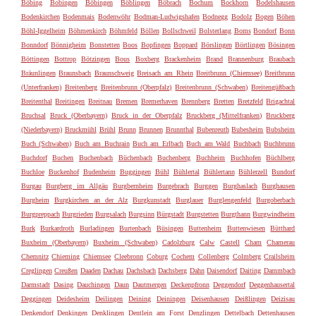
Böbing
Bobingen
Böbingen
Böblingen
Böbrach
Bochum
Bockhorn
Bodelshausen
Bodenkirchen
Bodenmais
Bodenwöhr
Bodman-Ludwigshafen
Bodnegg
Bodolz
Bogen
Böhen
Böhl-Iggelheim
Böhmenkirch
Böhmfeld
Böllen
Bollschweil
Bolsterlang
Boms
Bondorf
Bonn
Bonndorf
Bönnigheim
Bonstetten
Boos
Bopfingen
Boppard
Börslingen
Börtlingen
Bösingen
Böttingen
Bottrop
Bötzingen
Bous
Boxberg
Brackenheim
Brand
Brannenburg
Braubach
Bräunlingen
Braunsbach
Braunschweig
Breisach am Rhein
Breitbrunn (Chiemsee)
Breitbrunn
(Unterfranken)
Breitenberg
Breitenbrunn (Oberpfalz)
Breitenbrunn (Schwaben)
Breitengüßbach
Breitenthal
Breitingen
Breitnau
Bremen
Bremerhaven
Brennberg
Bretten
Bretzfeld
Brigachtal
Bruchsal
Bruck (Oberbayern)
Bruck in der Oberpfalz
Bruckberg (Mittelfranken)
Bruckberg
(Niederbayern)
Bruckmühl
Brühl
Brunn
Brunnen
Brunnthal
Bubenreuth
Bubesheim
Bubsheim
Buch (Schwaben)
Buch am Buchrain
Buch am Erlbach
Buch am Wald
Buchbach
Buchbrunn
Buchdorf
Buchen
Buchenbach
Büchenbach
Buchenberg
Buchheim
Buchhofen
Büchlberg
Buchloe
Buckenhof
Budenheim
Buggingen
Bühl
Bühlertal
Bühlertann
Bühlerzell
Bundorf
Burgau
Burgberg im Allgäu
Burgbernheim
Burgebrach
Burggen
Burghaslach
Burghausen
Burgheim
Burgkirchen an der Alz
Burgkunstadt
Burglauer
Burglengenfeld
Burgoberbach
Burgpreppach
Burgrieden
Burgsalach
Burgsinn
Bürgstadt
Burgstetten
Burgthann
Burgwindheim
Burk
Burkardroth
Burladingen
Burtenbach
Büsingen
Buttenheim
Buttenwiesen
Bütthard
Buxheim (Oberbayern)
Buxheim (Schwaben)
Cadolzburg
Calw
Castell
Cham
Chamerau
Chemnitz
Chieming
Chiemsee
Cleebronn
Coburg
Cochem
Collenberg
Colmberg
Crailsheim
Creglingen
Creußen
Daaden
Dachau
Dachsbach
Dachsberg
Dahn
Daisendorf
Daiting
Dammbach
Darmstadt
Dasing
Dauchingen
Daun
Dautmergen
Deckenpfronn
Deggendorf
Deggenhausertal
Deggingen
Deidesheim
Deilingen
Deining
Deiningen
Deisenhausen
Deißlingen
Deizisau
Denkendorf
Denkingen
Denklingen
Dentlein am Forst
Denzlingen
Dettelbach
Dettenhausen