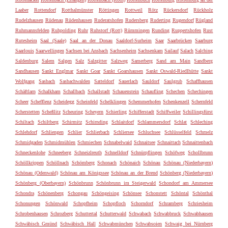
Laaber
Rottendorf
Rotthalmünster
Röttingen
Rottweil
Rötz
Rückersdorf
Rückholz
Rudelzhausen
Rüdenau
Rüdenhausen
Ruderatshofen
Rudersberg
Ruderting
Rugendorf
Rügland
Ruhmannsfelden
Ruhpolding
Ruhr
Ruhstorf (Rott)
Rümmingen
Runding
Ruppertshofen
Rust
Rutesheim
Saal (Saale)
Saal an der Donau
Saaldorf-Surheim
Saar
Saarbrücken
Saarburg
Saarlouis
Saarwellingen
Sachsen bei Ansbach
Sachsenheim
Sachsenkam
Sailauf
Salach
Salching
Saldenburg
Salem
Salgen
Salz
Salzgitter
Salzweg
Samerberg
Sand am Main
Sandberg
Sandhausen
Sankt Englmar
Sankt Goar
Sankt Goarshausen
Sankt Oswald-Riedlhütte
Sankt
Wolfgang
Sasbach
Sasbachwalden
Satteldorf
Sauerlach
Sauldorf
Saulgrub
Schaffhausen
Schäftlarn
Schalkham
Schallbach
Schallstadt
Schauenstein
Schaufling
Schechen
Schechingen
Scheer
Schefflenz
Scheidegg
Scheinfeld
Schelklingen
Schemmerhofen
Schenkenzell
Schernfeld
Scherstetten
Scheßlitz
Scheuring
Scheyern
Schierling
Schifferstadt
Schiffweiler
Schillingsfürst
Schiltach
Schiltberg
Schirmitz
Schirnding
Schlaitdorf
Schlammersdorf
Schlat
Schleching
Schlehdorf
Schliengen
Schlier
Schlierbach
Schliersee
Schluchsee
Schlüsselfeld
Schmelz
Schmidgaden
Schmidmühlen
Schmiechen
Schnabelwaid
Schnaitsee
Schnaittach
Schnaittenbach
Schneckenlohe
Schneeberg
Schneizlreuth
Schnelldorf
Schnürpflingen
Schöfweg
Schollbrunn
Schöllkrippen
Schöllnach
Schömberg
Schonach
Schönaich
Schönau
Schönau (Niederbayern)
Schönau (Odenwald)
Schönau am Königssee
Schönau an der Brend
Schönberg (Niederbayern)
Schönberg (Oberbayern)
Schönbrunn
Schönbrunn im Steigerwald
Schondorf am Ammersee
Schondra
Schönenberg
Schongau
Schöngeising
Schönsee
Schonstett
Schöntal
Schönthal
Schonungen
Schönwald
Schopfheim
Schopfloch
Schorndorf
Schramberg
Schriesheim
Schrobenhausen
Schrozberg
Schuttertal
Schutterwald
Schwabach
Schwabbruck
Schwabhausen
Schwäbisch Gmünd
Schwäbisch Hall
Schwabmünchen
Schwabsoien
Schwaig bei Nürnberg