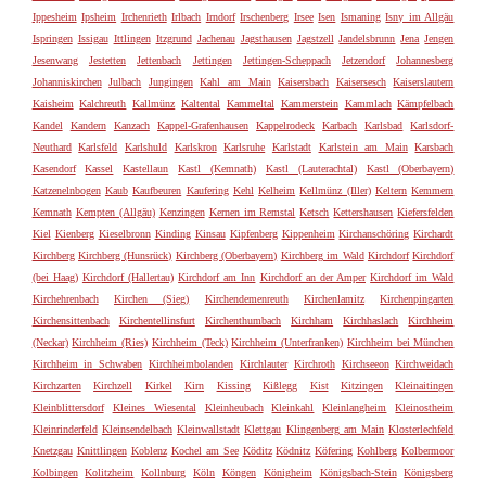
Ippesheim
Ipsheim
Irchenrieth
Irlbach
Irndorf
Irschenberg
Irsee
Isen
Ismaning
Isny im Allgäu
Ispringen
Issigau
Ittlingen
Itzgrund
Jachenau
Jagsthausen
Jagstzell
Jandelsbrunn
Jena
Jengen
Jesenwang
Jestetten
Jettenbach
Jettingen
Jettingen-Scheppach
Jetzendorf
Johannesberg
Johanniskirchen
Julbach
Jungingen
Kahl am Main
Kaisersbach
Kaisersesch
Kaiserslautern
Kaisheim
Kalchreuth
Kallmünz
Kaltental
Kammeltal
Kammerstein
Kammlach
Kämpfelbach
Kandel
Kandern
Kanzach
Kappel-Grafenhausen
Kappelrodeck
Karbach
Karlsbad
Karlsdorf-
Neuthard
Karlsfeld
Karlshuld
Karlskron
Karlsruhe
Karlstadt
Karlstein am Main
Karsbach
Kasendorf
Kassel
Kastellaun
Kastl (Kemnath)
Kastl (Lauterachtal)
Kastl (Oberbayern)
Katzenelnbogen
Kaub
Kaufbeuren
Kaufering
Kehl
Kelheim
Kellmünz (Iller)
Keltern
Kemmern
Kemnath
Kempten (Allgäu)
Kenzingen
Kernen im Remstal
Ketsch
Kettershausen
Kiefersfelden
Kiel
Kienberg
Kieselbronn
Kinding
Kinsau
Kipfenberg
Kippenheim
Kirchanschöring
Kirchardt
Kirchberg
Kirchberg (Hunsrück)
Kirchberg (Oberbayern)
Kirchberg im Wald
Kirchdorf
Kirchdorf
(bei Haag)
Kirchdorf (Hallertau)
Kirchdorf am Inn
Kirchdorf an der Amper
Kirchdorf im Wald
Kirchehrenbach
Kirchen (Sieg)
Kirchendemenreuth
Kirchenlamitz
Kirchenpingarten
Kirchensittenbach
Kirchentellinsfurt
Kirchenthumbach
Kirchham
Kirchhaslach
Kirchheim
(Neckar)
Kirchheim (Ries)
Kirchheim (Teck)
Kirchheim (Unterfranken)
Kirchheim bei München
Kirchheim in Schwaben
Kirchheimbolanden
Kirchlauter
Kirchroth
Kirchseeon
Kirchweidach
Kirchzarten
Kirchzell
Kirkel
Kirn
Kissing
Kißlegg
Kist
Kitzingen
Kleinaitingen
Kleinblittersdorf
Kleines Wiesental
Kleinheubach
Kleinkahl
Kleinlangheim
Kleinostheim
Kleinrinderfeld
Kleinsendelbach
Kleinwallstadt
Klettgau
Klingenberg am Main
Klosterlechfeld
Knetzgau
Knittlingen
Koblenz
Kochel am See
Köditz
Ködnitz
Köfering
Kohlberg
Kolbermoor
Kolbingen
Kolitzheim
Kollnburg
Köln
Köngen
Königheim
Königsbach-Stein
Königsberg