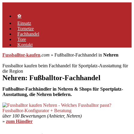
Zum
Menü
Inhalt
springen
⚽
Einsatz
Tornetze
Fachhandel
Tore
Kontakt
Fussballtor-kaufen
.com
» Fußballtor-Fachhandel in
Nehren
Fussballtor kaufen beim Fachhandel für Sportplatz-Ausstattung für
die Region
Nehren: Fußballtor-Fachhandel
Fußballtor-Fachhändler in Nehren & Shops für Sportplatz-
Ausstattung, die Nehren beliefern.
über 100 Bewertungen (Anbieter, Nehren)
»
zum Händler