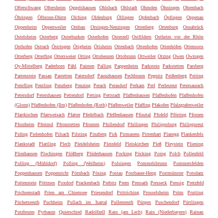
Ofterschwang
Oftersheim
Oggelshausen
Ohlsbach
Ohlstadt
Ohmden
Öhningen
Ohrenbach
Öhringen
Ölbronn-Dürrn
Olching
Oldenburg
Öllingen
Opfenbach
Öpfingen
Oppenau
Oppenheim
Oppenweiler
Ornbau
Orsingen-Nenzingen
Ortenberg
Ortenburg
Osnabrück
Ostelsheim
Osterberg
Osterburken
Osterhofen
Osterzell
Ostfildern
Ostheim vor der Rhön
Osthofen
Ostrach
Östringen
Ötigheim
Ötisheim
Ottenbach
Ottenhofen
Ottenhöfen
Ottensoos
Otterberg
Otterfing
Ottersweier
Otting
Ottobeuren
Ottobrunn
Ottweiler
Otzing
Owen
Owingen
Oy-Mittelberg
Paderborn
Pähl
Painten
Palling
Pappenheim
Parkstein
Parkstetten
Parsberg
Partenstein
Passau
Pastetten
Patersdorf
Paunzhausen
Pechbrunn
Pegnitz
Peißenberg
Peiting
Pemfling
Pentling
Penzberg
Penzing
Perach
Perasdorf
Perkam
Perl
Perlesreut
Petersaurach
Petersdorf
Petershausen
Pettendorf
Petting
Pettstadt
Pfaffenhausen
Pfaffenhofen
Pfaffenhofen
(Glonn)
Pfaffenhofen (Ilm)
Pfaffenhofen (Roth)
Pfaffenweiler
Pfaffing
Pfakofen
Pfalzgrafenweiler
Pfarrkirchen
Pfarrweisach
Pfatter
Pfedelbach
Pfeffenhausen
Pfinztal
Pfofeld
Pförring
Pforzen
Pforzheim
Pfreimd
Pfronstetten
Pfronten
Pfullendorf
Pfullingen
Philippsburg
Philippsreut
Piding
Pielenhofen
Pilsach
Pilsting
Pinzberg
Pirk
Pirmasens
Pittenhart
Planegg
Plankenfels
Plankstadt
Plattling
Plech
Pleidelsheim
Pleinfeld
Pleiskirchen
Pleß
Pleystein
Pliening
Pliezhausen
Plochingen
Plößberg
Plüderhausen
Pocking
Pöcking
Poing
Polch
Pollenfeld
Polling (Mühldorf)
Polling (Weilheim)
Polsingen
Pommelsbrunn
Pommersfelden
Poppenhausen
Poppenricht
Pörnbach
Pösing
Postau
Postbauer-Heng
Postmünster
Potsdam
Pottenstein
Pöttmes
Poxdorf
Prackenbach
Prebitz
Prem
Pressath
Presseck
Pressig
Pretzfeld
Prichsenstadt
Prien am Chiemsee
Priesendorf
Prittriching
Prosselsheim
Prüm
Prutting
Püchersreuth
Puchheim
Pullach im Isartal
Pullenreuth
Pürgen
Puschendorf
Püttlingen
Putzbrunn
Pyrbaum
Quierschied
Radolfzell
Rain (am Lech)
Rain (Niederbayern)
Rainau