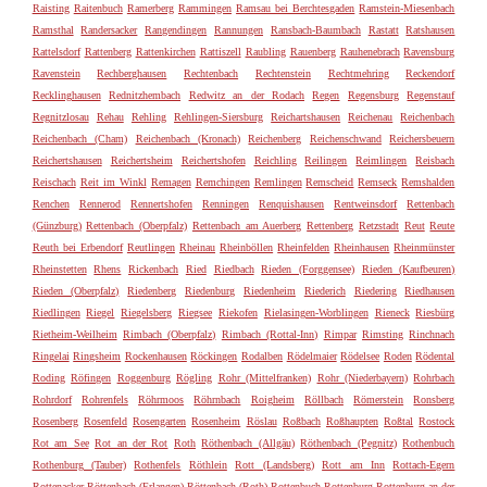
Raisting
Raitenbuch
Ramerberg
Rammingen
Ramsau bei Berchtesgaden
Ramstein-Miesenbach
Ramsthal
Randersacker
Rangendingen
Rannungen
Ransbach-Baumbach
Rastatt
Ratshausen
Rattelsdorf
Rattenberg
Rattenkirchen
Rattiszell
Raubling
Rauenberg
Rauhenebrach
Ravensburg
Ravenstein
Rechberghausen
Rechtenbach
Rechtenstein
Rechtmehring
Reckendorf
Recklinghausen
Rednitzhembach
Redwitz an der Rodach
Regen
Regensburg
Regenstauf
Regnitzlosau
Rehau
Rehling
Rehlingen-Siersburg
Reichartshausen
Reichenau
Reichenbach
Reichenbach (Cham)
Reichenbach (Kronach)
Reichenberg
Reichenschwand
Reichersbeuern
Reichertshausen
Reichertsheim
Reichertshofen
Reichling
Reilingen
Reimlingen
Reisbach
Reischach
Reit im Winkl
Remagen
Remchingen
Remlingen
Remscheid
Remseck
Remshalden
Renchen
Rennerod
Rennertshofen
Renningen
Renquishausen
Rentweinsdorf
Rettenbach
(Günzburg)
Rettenbach (Oberpfalz)
Rettenbach am Auerberg
Rettenberg
Retzstadt
Reut
Reute
Reuth bei Erbendorf
Reutlingen
Rheinau
Rheinböllen
Rheinfelden
Rheinhausen
Rheinmünster
Rheinstetten
Rhens
Rickenbach
Ried
Riedbach
Rieden (Forggensee)
Rieden (Kaufbeuren)
Rieden (Oberpfalz)
Riedenberg
Riedenburg
Riedenheim
Riederich
Riedering
Riedhausen
Riedlingen
Riegel
Riegelsberg
Riegsee
Riekofen
Rielasingen-Worblingen
Rieneck
Riesbürg
Rietheim-Weilheim
Rimbach (Oberpfalz)
Rimbach (Rottal-Inn)
Rimpar
Rimsting
Rinchnach
Ringelai
Ringsheim
Rockenhausen
Röckingen
Rodalben
Rödelmaier
Rödelsee
Roden
Rödental
Roding
Röfingen
Roggenburg
Rögling
Rohr (Mittelfranken)
Rohr (Niederbayern)
Rohrbach
Rohrdorf
Rohrenfels
Röhrmoos
Röhrnbach
Roigheim
Röllbach
Römerstein
Ronsberg
Rosenberg
Rosenfeld
Rosengarten
Rosenheim
Röslau
Roßbach
Roßhaupten
Roßtal
Rostock
Rot am See
Rot an der Rot
Roth
Röthenbach (Allgäu)
Röthenbach (Pegnitz)
Rothenbuch
Rothenburg (Tauber)
Rothenfels
Röthlein
Rott (Landsberg)
Rott am Inn
Rottach-Egern
Rottenacker
Röttenbach (Erlangen)
Röttenbach (Roth)
Rottenbuch
Rottenburg
Rottenburg an der