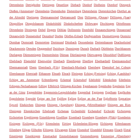
Dettenheim
Dettighofen
Dettingen
Deuerling
Diebach
Diedorf
Dielheim
Dierdorf
Diespeck
Dießen (Ammersee)
Dietenheim
Dietenhofen
Dietersburg
Dietersheim
Dieterskirchen
Dietfurt an
der Altmühl
Dietingen
Dietmannsried
Dietramszell
Diez
Dillingen (Donau)
Dillingen (Saar)
Dingolfing
Dingolshausen
Dinkelsbühl
Dinkelscherben
Dirlewang
Dischingen
Dittelbrunn
Dittenheim
Ditzingen
Dobel
Dogern
Döhlau
Dollnstein
Dombühl
Donaueschingen
Donaustauf
Donauwörth
Donnersdorf
Donzdorf
Dorfen
Dörfles-Esbach
Dorfprozelten
Dormettingen
Dormitz
Dornhan
Dornstadt
Dornstetten
Dortmund
Dörzbach
Dossenheim
Dotternhausen
Drachselsried
Drackenstein
Dresden
Duggendorf
Duisburg
Dunningen
Durach
Durbach
Dürbheim
Durchhausen
Durlangen
Dürmentingen
Durmersheim
Dürnau
Dürrlauingen
Dürrwangen
Düsseldorf
Dußlingen
Ebelsbach
Ebensfeld
Ebenweiler
Eberbach
Eberdingen
Eberfing
Eberhardzell
Ebermannsdorf
Ebermannstadt
Ebern
Ebersbach (Fils)
Ebersbach-Musbach
Ebersberg
Ebersdorf bei Coburg
Ebershausen
Eberstadt
Ebhausen
Ebnath
Ebrach
Ebringen
Eching (Freising)
Eching (Landshut)
Eching am Ammersee
Echterdingen
Eckental
Eckersdorf
Edelsfeld
Edenkoben
Ederheim
Edingen-Neckarhausen
Edling
Effeltrich
Efringen-Kirchen
Egenhausen
Egenhofen
Egesheim
Egg
an der Günz
Eggenfelden
Eggenstein-Leopoldshafen
Eggenthal
Eggingen
Egglham
Egglkofen
Eggolsheim
Eggstätt
Eging am See
Eglfing
Egling
Egling an der Paar
Egloffstein
Egmating
Egweil
Ehekirchen
Ehingen
Ehingen (Augsburg)
Ehingen (Mittelfranken)
Ehingen am Ries
Ehningen
Ehrenkirchen
Eibelstadt
Eichenau
Eichenbühl
Eichendorf
Eichstätt
Eichstegen
Eichstetten
Eigeltingen
Eimeldingen
Eiselfing
Eisenbach
Eisenberg
Eisenberg (Pfalz)
Eisenheim
Eisingen
Eislingen (Fils)
Eitensheim
Eitting
Elchesheim-Illingen
Elchingen
Elfershausen
Ellenberg
Ellgau
Ellhofen
Ellingen
Ellwangen
Ellzee
Elsendorf
Elsenfeld
Eltmann
Elzach
Elztal
Emeringen
Emerkingen
Emersacker
Emmelshausen
Emmendingen
Emmering (Ebersberg)