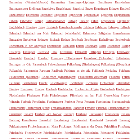
Emmering (Fürstenfeldbruck)
Emmerting
Emmingen-Liptingen
Empfingen
Emskirchen
Emtmannsberg
Endingen
Engelsberg
Engelsbrand
Engelthal
Engen
Engstingen
Eningen
Ensdorf
Enzklösterle
Epfenbach
Epfendorf
Eppelborn
Eppelheim
Eppenschlag
Eppingen
Eppishausen
Erbach
Erbendorf
Erding
Erdmannhausen
Erdweg
Eresing
Erfurt
Ergersheim
Ergolding
Ergoldsbach
Erharting
Ering
Eriskirch
Erkenbrechtsweiler
Erkheim
Erlabrunn
Erlangen
Erlbach
Erlenbach
Erlenbach am Main
Erlenbach beiheidenfeld
Erlenmoos
Erligheim
Ermershausen
Ernsgaden
Erolzheim
Ertingen
Eschach
Eschau
Eschbach
Eschbronn
Eschelbronn
Eschenbach
Eschenbach in der Oberpfalz
Eschenlohe
Eschlkam
Eslarn
Esselbach
Essen
Essenbach
Essing
Essingen
Esslingen
Estenfeld
Ettal
Ettenheim
Ettenstatt
Ettlingen
Ettringen
Etzelwang
Etzenricht
Euerbach
Euerdorf
Eurasburg (Oberbayern)
Eurasburg (Schwaben)
Eußenheim
Eutingen im Gäu
Fahrenbach
Fahrenzhausen
Falkenberg (Niederbayern)
Falkenberg (Oberpfalz)
Falkenfels
Falkenstein
Farchant
Faulbach
Feichten an der Alz
Feilitzsch
Feldafing
Feldberg
Feldkirchen (München)
Feldkirchen (Niederbayern)
Feldkirchen-Westerham
Fellbach
Fellen
Fellheim
Fensterbach
Feucht
Feuchtwangen
Fichtelberg
Fichtenau
Fichtenberg
Filderstadt
Finning
Finningen
Finsing
Fischach
Fischbachau
Fischen im Allgäu
Fischerbach
Fischingen
Flachslanden
Fladungen
Flein
Fleischwangen
Flintsbach am Inn
Floß
Flossenbürg
Fluorn-
Winzeln
Forbach
Forchheim
Forchtenberg
Forheim
Forst
Forstern
Forstinning
Frammersbach
Frankenhardt
Frankenthal (Pfalz)
Frankenwinheim
Frankfurt
Frasdorf
Frauenau
Frauenneuharting
Fraunberg
Freiamt
Freiberg am Neckar
Freiburg
Freihung
Freilassing
Freinsheim
Freisen
Freising
Fremdingen
Frensdorf
Freudenberg
Freudenstadt
Freudental
Freystadt
Freyung
Frickenhausen
Frickenhausen am Main
Frickingen
Fridingen an der Donau
Fridolfing
Friedberg
Friedenfels
Friedenweiler
Friedrichshafen
Friedrichsthal
Friesenheim
Friesenried
Friolzheim
Frittlingen
Fröhnd
Fronreute
Frontenhausen
Fuchsmühl
Fuchsstadt
Fuchstal
Fünfstetten