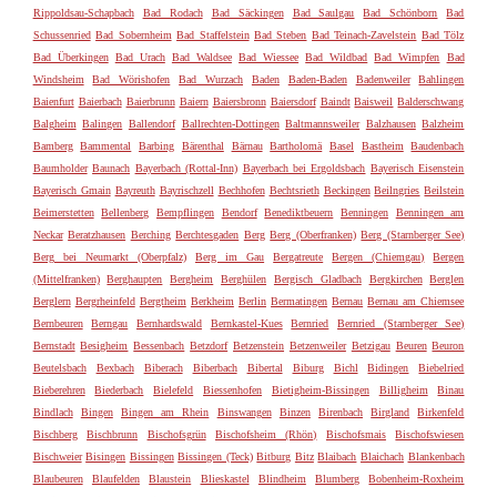
Rippoldsau-Schapbach
Bad Rodach
Bad Säckingen
Bad Saulgau
Bad Schönborn
Bad
Schussenried
Bad Sobernheim
Bad Staffelstein
Bad Steben
Bad Teinach-Zavelstein
Bad Tölz
Bad Überkingen
Bad Urach
Bad Waldsee
Bad Wiessee
Bad Wildbad
Bad Wimpfen
Bad
Windsheim
Bad Wörishofen
Bad Wurzach
Baden
Baden-Baden
Badenweiler
Bahlingen
Baienfurt
Baierbach
Baierbrunn
Baiern
Baiersbronn
Baiersdorf
Baindt
Baisweil
Balderschwang
Balgheim
Balingen
Ballendorf
Ballrechten-Dottingen
Baltmannsweiler
Balzhausen
Balzheim
Bamberg
Bammental
Barbing
Bärenthal
Bärnau
Bartholomä
Basel
Bastheim
Baudenbach
Baumholder
Baunach
Bayerbach (Rottal-Inn)
Bayerbach bei Ergoldsbach
Bayerisch Eisenstein
Bayerisch Gmain
Bayreuth
Bayrischzell
Bechhofen
Bechtsrieth
Beckingen
Beilngries
Beilstein
Beimerstetten
Bellenberg
Bempflingen
Bendorf
Benediktbeuern
Benningen
Benningen am
Neckar
Beratzhausen
Berching
Berchtesgaden
Berg
Berg (Oberfranken)
Berg (Starnberger See)
Berg bei Neumarkt (Oberpfalz)
Berg im Gau
Bergatreute
Bergen (Chiemgau)
Bergen
(Mittelfranken)
Berghaupten
Bergheim
Berghülen
Bergisch Gladbach
Bergkirchen
Berglen
Berglern
Bergrheinfeld
Bergtheim
Berkheim
Berlin
Bermatingen
Bernau
Bernau am Chiemsee
Bernbeuren
Berngau
Bernhardswald
Bernkastel-Kues
Bernried
Bernried (Starnberger See)
Bernstadt
Besigheim
Bessenbach
Betzdorf
Betzenstein
Betzenweiler
Betzigau
Beuren
Beuron
Beutelsbach
Bexbach
Biberach
Biberbach
Bibertal
Biburg
Bichl
Bidingen
Biebelried
Bieberehren
Biederbach
Bielefeld
Biessenhofen
Bietigheim-Bissingen
Billigheim
Binau
Bindlach
Bingen
Bingen am Rhein
Binswangen
Binzen
Birenbach
Birgland
Birkenfeld
Bischberg
Bischbrunn
Bischofsgrün
Bischofsheim (Rhön)
Bischofsmais
Bischofswiesen
Bischweier
Bisingen
Bissingen
Bissingen (Teck)
Bitburg
Bitz
Blaibach
Blaichach
Blankenbach
Blaubeuren
Blaufelden
Blaustein
Blieskastel
Blindheim
Blumberg
Bobenheim-Roxheim