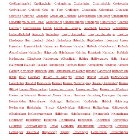
Großkarolinenfeld
Großlangheim
Großmehring
Großostheim
Großrinderfeld
Großrosseln
Großwallstadt
Großweil
Grub am Forst
Gruibingen
Grundsheim
Grünenbach
Grünkraut
Grünsfeld
Grünwald
Gschwend
Gstadt am Chiemsee
Guggenhausen
Güglingen
Gundelfingen
Gundelfingen an der Donau
Gundelsheim
Gundremmingen
Gunningen
Güntersleben
Günzach
Günzburg
Gunzenhausen
Gutach
Gutach im Breisgau
Gütenbach
Guteneck
Gutenstetten
Gutenzell-Hürbel
Gütersloh
Guttenberg
Haag (Oberfranken)
Haag an der Amper
Haag in
Oberbayern
Haar
Haarbach
Habach
Hachenburg
Hafenlohr
Häg-Ehrsberg
Hagelstadt
Hagen
Hagenbach
Hagenbüchach
Hagnau am Bodensee
Hahnbach
Haibach (Niederbayern)
Haibach
(Unterfranken)
Haidmühle
Haigerloch
Haimhausen
Haiming
Hainsfarth
Haiterbach
Halblech
Haldenwang (Günzburg)
Haldenwang (Oberallgäu)
Halfing
Hallbergmoos
Halle (Saale)
Hallerndorf
Hallstadt
Halsbach
Hambrücken
Hamburg
Hamm
Hammelburg
Hannover
Happurg
Harburg (Schwaben)
Hardheim
Hardt
Hardthausen am Kocher
Harsdorf
Hartenstein
Hartheim am
Rhein
Hasel
Haselbach
Haslach im Kinzigtal
Hasloch
Haßfurt
Haßloch
Haßmersheim
Hattenhofen
Haundorf
Haunsheim
Hausach
Hausen (Niederbayern)
Hausen (Oberfranken)
Hausen
(Rhön)
Hausen (Unterfranken)
Hausen am Bussen
Hausen am Tann
Hausen bei Würzburg
Hausen im Wiesental
Hausen ob Verena
Häusern
Hausham
Hauzenberg
Hawangen
Hayingen
Hebertsfelden
Hebertshausen
Hechingen
Heddesbach
Heddesheim
Heideck
Heidelberg
Heidenheim
Heidenheim (Brenz)
Heigenbrücken
Heilbronn
Heiligenberg
Heiligenstadt
(Oberfranken)
Heiligkreuzsteinach
Heilsbronn
Heimbuchenthal
Heimenkirch
Heimertingen
Heimsheim
Heinersreuth
Heiningen
Heinrichsthal
Heitersheim
Heldenstein
Helmbrechts
Helmstadt
Helmstadt-Bargen
Hemau
Hemhofen
Hemmersheim
Hemmingen
Hemsbach
Hendungen
Henfenfeld
Hengersberg
Hepberg
Herbertingen
Herbolzheim
Herbrechtingen