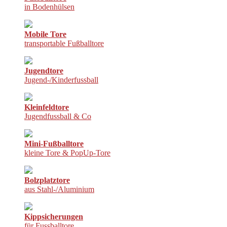
in Bodenhülsen
Mobile Tore
transportable Fußballtore
Jugendtore
Jugend-/Kinderfussball
Kleinfeldtore
Jugendfussball & Co
Mini-Fußballtore
kleine Tore & PopUp-Tore
Bolzplatztore
aus Stahl-/Aluminium
Kippsicherungen
für Fussballtore