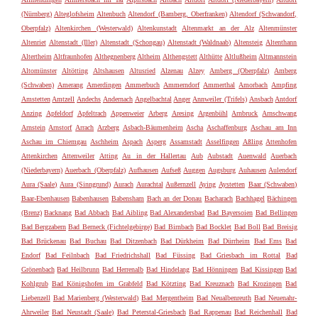
(Nürnberg)
Alteglofsheim
Altenbuch
Altendorf (Bamberg, Oberfranken)
Altendorf (Schwandorf,
Oberpfalz)
Altenkirchen (Westerwald)
Altenkunstadt
Altenmarkt an der Alz
Altenmünster
Altenriet
Altenstadt (Iller)
Altenstadt (Schongau)
Altenstadt (Waldnaab)
Altensteig
Altenthann
Altertheim
Altfraunhofen
Althegnenberg
Altheim
Althengstett
Althütte
Altlußheim
Altmannstein
Altomünster
Altötting
Altshausen
Altusried
Alzenau
Alzey
Amberg (Oberpfalz)
Amberg
(Schwaben)
Amerang
Amerdingen
Ammerbuch
Ammerndorf
Ammerthal
Amorbach
Ampfing
Amstetten
Amtzell
Andechs
Andernach
Angelbachtal
Anger
Annweiler (Trifels)
Ansbach
Antdorf
Anzing
Apfeldorf
Apfeltrach
Appenweier
Arberg
Aresing
Argenbühl
Arnbruck
Arnschwang
Arnstein
Arnstorf
Arrach
Arzberg
Asbach-Bäumenheim
Ascha
Aschaffenburg
Aschau am Inn
Aschau im Chiemgau
Aschheim
Aspach
Asperg
Assamstadt
Asselfingen
Aßling
Attenhofen
Attenkirchen
Attenweiler
Atting
Au in der Hallertau
Aub
Aubstadt
Auenwald
Auerbach
(Niederbayern)
Auerbach (Oberpfalz)
Aufhausen
Aufseß
Auggen
Augsburg
Auhausen
Aulendorf
Aura (Saale)
Aura (Sinngrund)
Aurach
Aurachtal
Außernzell
Aying
Aystetten
Baar (Schwaben)
Baar-Ebenhausen
Babenhausen
Babensham
Bach an der Donau
Bacharach
Bachhagel
Bächingen
(Brenz)
Backnang
Bad Abbach
Bad Aibling
Bad Alexandersbad
Bad Bayersoien
Bad Bellingen
Bad Bergzabern
Bad Berneck (Fichtelgebirge)
Bad Birnbach
Bad Bocklet
Bad Boll
Bad Breisig
Bad Brückenau
Bad Buchau
Bad Ditzenbach
Bad Dürkheim
Bad Dürrheim
Bad Ems
Bad
Endorf
Bad Feilnbach
Bad Friedrichshall
Bad Füssing
Bad Griesbach im Rottal
Bad
Grönenbach
Bad Heilbrunn
Bad Herrenalb
Bad Hindelang
Bad Hönningen
Bad Kissingen
Bad
Kohlgrub
Bad Königshofen im Grabfeld
Bad Kötzting
Bad Kreuznach
Bad Krozingen
Bad
Liebenzell
Bad Marienberg (Westerwald)
Bad Mergentheim
Bad Neualbenreuth
Bad Neuenahr-
Ahrweiler
Bad Neustadt (Saale)
Bad Peterstal-Griesbach
Bad Rappenau
Bad Reichenhall
Bad