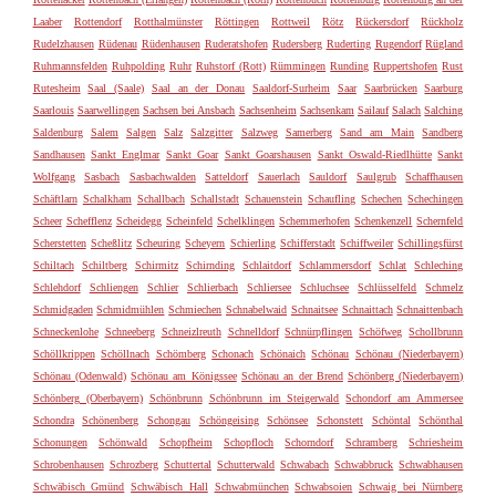
Laaber
Rottendorf
Rotthalmünster
Röttingen
Rottweil
Rötz
Rückersdorf
Rückholz
Rudelzhausen
Rüdenau
Rüdenhausen
Ruderatshofen
Rudersberg
Ruderting
Rugendorf
Rügland
Ruhmannsfelden
Ruhpolding
Ruhr
Ruhstorf (Rott)
Rümmingen
Runding
Ruppertshofen
Rust
Rutesheim
Saal (Saale)
Saal an der Donau
Saaldorf-Surheim
Saar
Saarbrücken
Saarburg
Saarlouis
Saarwellingen
Sachsen bei Ansbach
Sachsenheim
Sachsenkam
Sailauf
Salach
Salching
Saldenburg
Salem
Salgen
Salz
Salzgitter
Salzweg
Samerberg
Sand am Main
Sandberg
Sandhausen
Sankt Englmar
Sankt Goar
Sankt Goarshausen
Sankt Oswald-Riedlhütte
Sankt
Wolfgang
Sasbach
Sasbachwalden
Satteldorf
Sauerlach
Sauldorf
Saulgrub
Schaffhausen
Schäftlarn
Schalkham
Schallbach
Schallstadt
Schauenstein
Schaufling
Schechen
Schechingen
Scheer
Schefflenz
Scheidegg
Scheinfeld
Schelklingen
Schemmerhofen
Schenkenzell
Schernfeld
Scherstetten
Scheßlitz
Scheuring
Scheyern
Schierling
Schifferstadt
Schiffweiler
Schillingsfürst
Schiltach
Schiltberg
Schirmitz
Schirnding
Schlaitdorf
Schlammersdorf
Schlat
Schleching
Schlehdorf
Schliengen
Schlier
Schlierbach
Schliersee
Schluchsee
Schlüsselfeld
Schmelz
Schmidgaden
Schmidmühlen
Schmiechen
Schnabelwaid
Schnaitsee
Schnaittach
Schnaittenbach
Schneckenlohe
Schneeberg
Schneizlreuth
Schnelldorf
Schnürpflingen
Schöfweg
Schollbrunn
Schöllkrippen
Schöllnach
Schömberg
Schonach
Schönaich
Schönau
Schönau (Niederbayern)
Schönau (Odenwald)
Schönau am Königssee
Schönau an der Brend
Schönberg (Niederbayern)
Schönberg (Oberbayern)
Schönbrunn
Schönbrunn im Steigerwald
Schondorf am Ammersee
Schondra
Schönenberg
Schongau
Schöngeising
Schönsee
Schonstett
Schöntal
Schönthal
Schonungen
Schönwald
Schopfheim
Schopfloch
Schorndorf
Schramberg
Schriesheim
Schrobenhausen
Schrozberg
Schuttertal
Schutterwald
Schwabach
Schwabbruck
Schwabhausen
Schwäbisch Gmünd
Schwäbisch Hall
Schwabmünchen
Schwabsoien
Schwaig bei Nürnberg