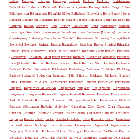
Böbing
Bobingen
Böbingen
Böblingen
Böbrach
Bochum
Bockhorn
Bodelshausen
Bodenkirchen
Bodenmais
Bodenwöhr
Bodman-Ludwigshafen
Bodnegg
Bodolz
Bogen
Böhen
Böhl-Iggelheim
Böhmenkirch
Böhmfeld
Böllen
Bollschweil
Bolsterlang
Boms
Bondorf
Bonn
Bonndorf
Bönnigheim
Bonstetten
Boos
Bopfingen
Boppard
Börslingen
Börtlingen
Bösingen
Böttingen
Bottrop
Bötzingen
Bous
Boxberg
Brackenheim
Brand
Brannenburg
Braubach
Bräunlingen
Braunsbach
Braunschweig
Breisach am Rhein
Breitbrunn (Chiemsee)
Breitbrunn
(Unterfranken)
Breitenberg
Breitenbrunn (Oberpfalz)
Breitenbrunn (Schwaben)
Breitengüßbach
Breitenthal
Breitingen
Breitnau
Bremen
Bremerhaven
Brennberg
Bretten
Bretzfeld
Brigachtal
Bruchsal
Bruck (Oberbayern)
Bruck in der Oberpfalz
Bruckberg (Mittelfranken)
Bruckberg
(Niederbayern)
Bruckmühl
Brühl
Brunn
Brunnen
Brunnthal
Bubenreuth
Bubesheim
Bubsheim
Buch (Schwaben)
Buch am Buchrain
Buch am Erlbach
Buch am Wald
Buchbach
Buchbrunn
Buchdorf
Buchen
Buchenbach
Büchenbach
Buchenberg
Buchheim
Buchhofen
Büchlberg
Buchloe
Buckenhof
Budenheim
Buggingen
Bühl
Bühlertal
Bühlertann
Bühlerzell
Bundorf
Burgau
Burgberg im Allgäu
Burgbernheim
Burgebrach
Burggen
Burghaslach
Burghausen
Burgheim
Burgkirchen an der Alz
Burgkunstadt
Burglauer
Burglengenfeld
Burgoberbach
Burgpreppach
Burgrieden
Burgsalach
Burgsinn
Bürgstadt
Burgstetten
Burgthann
Burgwindheim
Burk
Burkardroth
Burladingen
Burtenbach
Büsingen
Buttenheim
Buttenwiesen
Bütthard
Buxheim (Oberbayern)
Buxheim (Schwaben)
Cadolzburg
Calw
Castell
Cham
Chamerau
Chemnitz
Chieming
Chiemsee
Cleebronn
Coburg
Cochem
Collenberg
Colmberg
Crailsheim
Creglingen
Creußen
Daaden
Dachau
Dachsbach
Dachsberg
Dahn
Daisendorf
Daiting
Dammbach
Darmstadt
Dasing
Dauchingen
Daun
Dautmergen
Deckenpfronn
Deggendorf
Deggenhausertal
Deggingen
Deidesheim
Deilingen
Deining
Deiningen
Deisenhausen
Deißlingen
Deizisau
Denkendorf
Denkingen
Denklingen
Dentlein am Forst
Denzlingen
Dettelbach
Dettenhausen