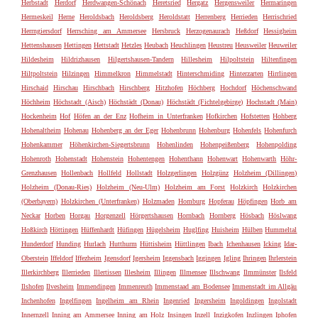
Herbstadt
Herdorf
Herdwangen-Schönach
Heretsried
Hergatz
Hergensweiler
Hermaringen
Hermeskeil
Herne
Heroldsbach
Heroldsberg
Heroldstatt
Herrenberg
Herrieden
Herrischried
Herrngiersdorf
Herrsching am Ammersee
Hersbruck
Herzogenaurach
Heßdorf
Hessigheim
Hettenshausen
Hettingen
Hettstadt
Hetzles
Heubach
Heuchlingen
Heustreu
Heusweiler
Heuweiler
Hildesheim
Hildrizhausen
Hilgertshausen-Tandern
Hillesheim
Hilpoltstein
Hiltenfingen
Hiltpoltstein
Hilzingen
Himmelkron
Himmelstadt
Hinterschmiding
Hinterzarten
Hirrlingen
Hirschaid
Hirschau
Hirschbach
Hirschberg
Hitzhofen
Höchberg
Hochdorf
Höchenschwand
Höchheim
Höchstadt (Aisch)
Höchstädt (Donau)
Höchstädt (Fichtelgebirge)
Hochstadt (Main)
Hockenheim
Hof
Höfen an der Enz
Hofheim in Unterfranken
Hofkirchen
Hofstetten
Hohberg
Hohenaltheim
Hohenau
Hohenberg an der Eger
Hohenbrunn
Hohenburg
Hohenfels
Hohenfurch
Hohenkammer
Höhenkirchen-Siegertsbrunn
Hohenlinden
Hohenpeißenberg
Hohenpolding
Hohenroth
Hohenstadt
Hohenstein
Hohentengen
Hohenthann
Hohenwart
Hohenwarth
Höhr-
Grenzhausen
Hollenbach
Hollfeld
Hollstadt
Holzgerlingen
Holzgünz
Holzheim (Dillingen)
Holzheim (Donau-Ries)
Holzheim (Neu-Ulm)
Holzheim am Forst
Holzkirch
Holzkirchen
(Oberbayern)
Holzkirchen (Unterfranken)
Holzmaden
Homburg
Hopferau
Höpfingen
Horb am
Neckar
Horben
Horgau
Horgenzell
Hörgertshausen
Hornbach
Hornberg
Hösbach
Höslwang
Hoßkirch
Höttingen
Hüffenhardt
Hüfingen
Hügelsheim
Huglfing
Huisheim
Hülben
Hummeltal
Hunderdorf
Hunding
Hurlach
Hutthurm
Hüttisheim
Hüttlingen
Ibach
Ichenhausen
Icking
Idar-
Oberstein
Iffeldorf
Iffezheim
Igensdorf
Igersheim
Iggensbach
Iggingen
Igling
Ihringen
Ihrlerstein
Illerkirchberg
Illerrieden
Illertissen
Illesheim
Illingen
Illmensee
Illschwang
Ilmmünster
Ilsfeld
Ilshofen
Ilvesheim
Immendingen
Immenreuth
Immenstaad am Bodensee
Immenstadt im Allgäu
Inchenhofen
Ingelfingen
Ingelheim am Rhein
Ingenried
Ingersheim
Ingoldingen
Ingolstadt
Innernzell
Inning am Ammersee
Inning am Holz
Insingen
Inzell
Inzigkofen
Inzlingen
Iphofen