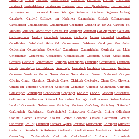
Fürsteneck
Fürstenfeldbruck
Fürstenstein
Fürstenzell
Fürth
Furth (Niederbayern)
Furth im Wald
Furtwangen im Schwarzwald
Füssen
Gablingen
Gachenbach
Gädheim
Gaggenau
Gaiberg
Gaienhofen
Gaildorf
Gailingen am Hochrhein
Gaimersheim
Gaißach
Gallmersgarten
Gammelsdorf
Gammelshausen
Gammertingen
Gangkofen
Garching an der Alz
Garching bei
München
Garmisch-Partenkirchen
Gars am Inn
Gärtringen
Gattendorf
Gau-Algesheim
Gäufelden
Gaukönigshofen
Gauting
Gebenbach
Gebsattel
Gechingen
Gefrees
Geiersthal
Geiselbach
Geiselhöring
Geiselwind
Geisenfeld
Geisenhausen
Geisingen
Geislingen
Gelchsheim
Geldersheim
Gelsenkirchen
Geltendorf
Gemmingen
Gemmrigheim
Gemünden am Main
Genderkingen
Gengenbach
Georgenberg
Georgensgmünd
Gerabronn
Gerach
Geratskirchen
Gerbrunn
Geretsried
Gerhardshofen
Gerlingen
Germaringen
Germering
Germersheim
Gernsbach
Geroda
Geroldsgrün
Geroldshausen
Gerolfingen
Gerolsbach
Gerolstein
Gerolzhofen
Gersheim
Gerstetten
Gersthofen
Gerzen
Gesees
Geslau
Gessertshausen
Gestratz
Giebelstadt
Giengen
Gilching
Gingen
Glashütten
Glattbach
Glatten
Gleiritsch
Gleißenberg
Glonn
Glött
Glottertal
Gmund am Tegernsee
Gnotzheim
Gochsheim
Göggingen
Goldbach
Goldkronach
Gollhofen
Gomadingen
Gomaringen
Gondelsheim
Göppingen
Görisried
Görwihl
Gosheim
Gössenheim
Gößweinstein
Gottenheim
Gotteszell
Gottfrieding
Göttingen
Gottmadingen
Graben
Graben-
Neudorf
Grabenstätt
Grabenstetten
Gräfelfing
Grafenau
Grafenberg
Gräfenberg
Gräfendorf
Grafengehaig
Grafenhausen
Grafenrheinfeld
Grafenwiesen
Grafenwöhr
Grafing (München)
Grafling
Grafrath
Grafschaft
Grainau
Grainet
Grasbrunn
Grassau
Grattersdorf
Greding
Greifenberg
Greiling
Gremsdorf
Grenzach-Wyhlen
Grettstadt
Greußenheim
Griesingen
Griesstätt
Gröbenzell
Grömbach
Großaitingen
Großbardorf
Großbettlingen
Großbottwar
Großeibstadt
Grosselfingen
Großenseebach
Großerlach
Großhabersdorf
Großheirath
Großheubach