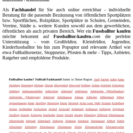
Als
Fachhandel
für Sie auch online erreichbar - individuelle
Beratung für die passende Bezäunung von öffentlichen Sportplätzen
bzw. Sportflächen, Bolzplätze, Sportplätze in Schulen, Gemeinden,
Vereine, Städte u. weitere Kunden sowohl aus dem gewerblichen,
öffentlichen als auch privaten Bereich. Wer ein
Fussballtor kaufen
möchte bekommt auf
Fussballtor-kaufen
.com
die perfekte
Unterstützung - vom Großfeldtor, Kleinfeldtor, Jugendtor,
Kinderfussballtor bis hin zum Popuptor und relevante Artikel wie
etwa Fußballtornetze, Stoppnetze, Pfosten & mehr - Tipps, Anbieter,
Ratgeber und empfohlene Produkte.
Fußballtor kaufen? Fußball-Fachhandel
finden in Deiner Region:
Aach
Aachen
Aalen
Aarau
Abenberg
Abensberg
Absberg
Abstatt
Abtsgmünd
Abtswind
Achberg
Achern
Achslach
Achstetten
Adelberg
Adelmannsfelden
Adelschlag
Adelsdorf
Adelsheim
Adelshofen (Mittelfranken)
Adelshofen (Oberbayern)
Adelsried
Adelzhausen
Adenau
Adlkofen
Affalterbach
Affing
Aglasterhausen
Aham
Aholfing
Aholming
Ahorn
Ahorntal
Aicha vorm Wald
Aichach
Aichelberg
Aichen
Aichhalden
Aichstetten
Aichtal
Aichwald
Aidenbach
Aidhausen
Aidlingen
Aiglsbach
Aindling
Ainring
Aislingen
Aiterhofen
Aitern
Aitrach
Aitrang
Albaching
Albbruck
Albershausen
Albertshofen
Albstadt
Aldersbach
Aldingen
Alerheim
Alesheim
Aletshausen
Alfdorf
Alfeld
Allensbach
Allersberg
Allershausen
Alleshausen
Alling
Allmannshofen
Allmannsweiler
Allmendingen
Allmersbach im Tal
Alpirsbach
Altbach
Altdorf
Altdorf (Niederbayern)
Altdorf