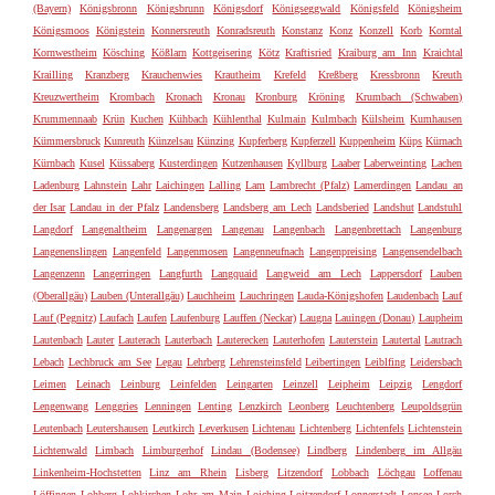
(Bayern)
Königsbronn
Königsbrunn
Königsdorf
Königseggwald
Königsfeld
Königsheim
Königsmoos
Königstein
Konnersreuth
Konradsreuth
Konstanz
Konz
Konzell
Korb
Korntal
Kornwestheim
Kösching
Kößlarn
Kottgeisering
Kötz
Kraftisried
Kraiburg am Inn
Kraichtal
Krailling
Kranzberg
Krauchenwies
Krautheim
Krefeld
Kreßberg
Kressbronn
Kreuth
Kreuzwertheim
Krombach
Kronach
Kronau
Kronburg
Kröning
Krumbach (Schwaben)
Krummennaab
Krün
Kuchen
Kühbach
Kühlenthal
Kulmain
Kulmbach
Külsheim
Kumhausen
Kümmersbruck
Kunreuth
Künzelsau
Künzing
Kupferberg
Kupferzell
Kuppenheim
Küps
Kürnach
Kürnbach
Kusel
Küssaberg
Kusterdingen
Kutzenhausen
Kyllburg
Laaber
Laberweinting
Lachen
Ladenburg
Lahnstein
Lahr
Laichingen
Lalling
Lam
Lambrecht (Pfalz)
Lamerdingen
Landau an
der Isar
Landau in der Pfalz
Landensberg
Landsberg am Lech
Landsberied
Landshut
Landstuhl
Langdorf
Langenaltheim
Langenargen
Langenau
Langenbach
Langenbrettach
Langenburg
Langenenslingen
Langenfeld
Langenmosen
Langenneufnach
Langenpreising
Langensendelbach
Langenzenn
Langerringen
Langfurth
Langquaid
Langweid am Lech
Lappersdorf
Lauben
(Oberallgäu)
Lauben (Unterallgäu)
Lauchheim
Lauchringen
Lauda-Königshofen
Laudenbach
Lauf
Lauf (Pegnitz)
Laufach
Laufen
Laufenburg
Lauffen (Neckar)
Laugna
Lauingen (Donau)
Laupheim
Lautenbach
Lauter
Lauterach
Lauterbach
Lauterecken
Lauterhofen
Lauterstein
Lautertal
Lautrach
Lebach
Lechbruck am See
Legau
Lehrberg
Lehrensteinsfeld
Leibertingen
Leiblfing
Leidersbach
Leimen
Leinach
Leinburg
Leinfelden
Leingarten
Leinzell
Leipheim
Leipzig
Lengdorf
Lengenwang
Lenggries
Lenningen
Lenting
Lenzkirch
Leonberg
Leuchtenberg
Leupoldsgrün
Leutenbach
Leutershausen
Leutkirch
Leverkusen
Lichtenau
Lichtenberg
Lichtenfels
Lichtenstein
Lichtenwald
Limbach
Limburgerhof
Lindau (Bodensee)
Lindberg
Lindenberg im Allgäu
Linkenheim-Hochstetten
Linz am Rhein
Lisberg
Litzendorf
Lobbach
Löchgau
Loffenau
Löffingen
Lohberg
Lohkirchen
Lohr am Main
Loiching
Loitzendorf
Lonnerstadt
Lonsee
Lorch