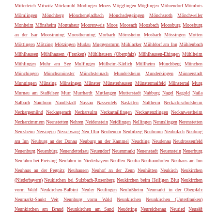
Mitterteich
Mitwitz
Möckmühl
Mödingen
Moers
Mögglingen
Möglingen
Möhrendorf
Mömbris
Mömlingen
Mönchberg
Mönchengladbach
Mönchsdeggingen
Mönchsroth
Mönchweiler
Monheim
Mönsheim
Montabaur
Moorenweis
Moos
Moosach
Moosbach
Moosburg
Moosburg
an der Isar
Moosinning
Moosthenning
Morbach
Mörnsheim
Mosbach
Mössingen
Motten
Möttingen
Mötzing
Mötzingen
Mudau
Muggensturm
Mühlacker
Mühldorf am Inn
Mühlenbach
Mühlhausen
Mühlhausen (Franken)
Mühlhausen (Oberpfalz)
Mühlhausen-Ehingen
Mühlheim
Mühlingen
Muhr am See
Mulfingen
Mülheim-Kärlich
Müllheim
Münchberg
München
Münchingen
Münchsmünster
Münchsteinach
Mundelsheim
Munderkingen
Münnerstadt
Munningen
Münsing
Münsingen
Münster
Münsterhausen
Münstermaifeld
Münstertal
Murg
Murnau am Staffelsee
Murr
Murrhardt
Mutlangen
Mutterstadt
Nabburg
Nagel
Nagold
Naila
Nalbach
Namborn
Nandlstadt
Nassau
Nassenfels
Nastätten
Nattheim
Neckarbischofsheim
Neckargemünd
Neckargerach
Neckarsulm
Neckartailfingen
Neckartenzlingen
Neckarwestheim
Neckarzimmern
Neenstetten
Nehren
Neidenstein
Neidlingen
Nellingen
Nennslingen
Nerenstetten
Neresheim
Nersingen
Nesselwang
Neu-Ulm
Neubeuern
Neubiberg
Neubrunn
Neubulach
Neuburg
am Inn
Neuburg an der Donau
Neuburg an der Kammel
Neuching
Neudenau
Neudrossenfeld
Neuenburg
Neuenbürg
Neuendettelsau
Neuendorf
Neuenmarkt
Neuenstadt
Neuenstein
Neuerburg
Neufahrn bei Freising
Neufahrn in Niederbayern
Neuffen
Neufra
Neufraunhofen
Neuhaus am Inn
Neuhaus an der Pegnitz
Neuhausen
Neuhof an der Zenn
Neuhütten
Neukirch
Neukirchen
(Niederbayern)
Neukirchen bei Sulzbach-Rosenberg
Neukirchen beim Heiligen Blut
Neukirchen
vorm Wald
Neukirchen-Balbini
Neuler
Neulingen
Neulußheim
Neumarkt in der Oberpfalz
Neumarkt-Sankt Veit
Neunburg vorm Wald
Neunkirchen
Neunkirchen (Unterfranken)
Neunkirchen am Brand
Neunkirchen am Sand
Neuötting
Neureichenau
Neuried
Neusäß