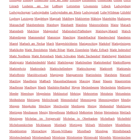
Lörrach
Losheim am See
Loßburg
Lottstetten
Löwenstein
Lübeck
Ludwigsburg
Ludwigschorgast
Ludwigshafen
Ludwigshafen am Rhein
Ludwigsstadt
Luhe-Wildenau
Lülsfeld
Lupburg
Lutzingen
Magdeburg
Magstadt
Mahlberg
Mahlstetten
Mähring
Maierhöfen
Maihingen
Mainaschaff
Mainbernheim
Mainburg
Mainhardt
Mainleus
Mainstockheim
Mainz
Maisach
Maitenbeth
Malching
Malgersdorf
Mallersdorf-Pfaffenberg
Malsburg-Marzell
Malsch
Malterdingen
Mammendorf
Mamming
Manching
Mandelbachtal
Manderscheid
Mannheim
Mantel
Marbach am Neckar
March
Margetshöchheim
Mariaposching
Markdorf
Markgröningen
Marklkofen
Markt Berolzheim
Markt Bibart
Markt Einersheim
Markt Erlbach
Markt Indersdorf
Markt Nordheim
Markt Rettenbach
Markt Schwaben
Markt Taschendorf
Marktbergel
Marktbreit
Marktgraitz
Marktheidenfeld
Marktl
Marktleugast
Marktleuthen
Marktoberdorf
Marktoffingen
Marktredwitz
Marktrodach
Marktschellenberg
Marktschorgast
Marktsteft
Marktzeuln
Marloffstein
Maroldsweisach
Marpingen
Marquartstein
Martinsheim
Marxheim
Marxzell
Marzling
Maselheim
Maßbach
Massenbachhausen
Massing
Mauer
Mauern
Mauerstetten
Maulbronn
Maulburg
Mauth
Maxhütte-Haidhof
Mayen
Meckenbeuren
Meckesheim
Medlingen
Meeder
Meersburg
Megesheim
Mehlmeisel
Mehring
Mehrstetten
Meinheim
Meisenheim
Meißenheim
Meitingen
Mellrichstadt
Memmelsdorf
Memmingen
Memmingerberg
Mendig
Mengen
Mengkofen
Merching
Merchweiler
Merdingen
Mering
Merkendorf
Merklingen
Mertingen
Merzhausen
Merzig
Mespelbrunn
Meßkirch
Meßstetten
Metten
Mettenheim
Mettlach
Metzingen
Michelau im Steigerwald
Michelau in Oberfranken
Michelbach
Michelfeld
Michelsneukirchen
Mickhausen
Miesbach
Mietingen
Miltach
Miltenberg
Mindelheim
Mindelstetten
Mintraching
Missen-Wilhams
Mistelbach
Mistelgau
Mittelbiberach
Mitteleschenbach
Mittelneufnach
Mittelsinn
Mittelstetten
Mittenwald
Mitterfels
Mitterskirchen