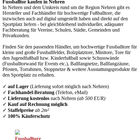
Fussballtor kaufen in Nehren
In Nehren und dem Umkreis rund um die Region Nehren gibt es
Hersteller und Fachhändler für hochwertige Fußballtore, die
inzwischen auch auf digital umgestellt haben und direkt auf den
Sportplatz liefern - bei gleichbleibend individueller, adäquater
Fachberatung für Vereine, Schulen, Städte, Gemeinden und
Privatkunden.
Finden Sie den passenden Händler, um hochwertige Fussballtore für
kleine und große Fussballfelder, Bolzplatztore, Minitore, Tore für
den Jugendfußball bzw. Kinderfußball sowie Schusswände
(Fussballtorwand für Events etc.), Ballfangnetze, Ballfangzäune,
Pfosten, Torrahmen, Stoppnetze & weitere Ausstattungsprodukte für
den Sportplatz zu erhalten.
✓
auf Lager
(Lieferung sofort möglich nach Nehren)
✓
Fachhandel-Beratung
(Telefon, eMail)
✓
Lieferung kostenlos
nach Nehren
(ab 500 EUR)
✓
Kauf auf Rechnung möglich
✓
Staffelpreise
ab 2m²
✓
100% Käuferschutz
Fussballtore