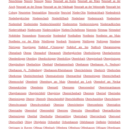
Neuschönau
Neusitz
Neusorg
Neuss
Neustadt am Kulm
Neustadt am Main
Neustadt an der
Aisch
Neustadt an der Donau
Neustadt an der Waldnaab
Neustadt an der Weinstraße
Neustadt bei
Coburg
Neustetten
Neutraubling
Neuweiler
Neuwied
Nieder-Olm
Niederaichbach
Niederalteich
Niederbergkirchen
Niedereschach
Niederfüllbach
Niederlauer
Niedermurach
Niedernberg
Niedernhall
Niederrieden
Niederschönenfeld
Niederstetten
Niederstotzingen
Niedertaufkirchen
Niederviehbach
Niederwerrn
Niederwinkling
Niefern-Öschelbronn
Nierstein
Nittenau
Nittendorf
Nohfelden
Nonnenhorn
Nonnweiler
Nordendorf
Nordhalben
Nordheim
Nordheim am Main
Nordheim vor der Rhön
Nördlingen
Nordrach
Notzingen
Nüdlingen
Nufringen
Nürnberg
Nürtingen
Nusplingen
Nußdorf (Chiemgau)
Nußdorf am Inn
Nußloch
Oberammergau
Oberasbach
Oberau
Oberaudorf
Oberaurach
Oberbergkirchen
Oberboihingen
Oberdachstetten
Oberderdingen
Oberding
Oberdischingen
Oberdolling
Oberelsbach
Obergriesbach
Obergröningen
Obergünzburg
Oberhaching
Oberhaid
Oberharmersbach
Oberhausen
Oberhausen (b. Neuburg)
Oberhausen (b. Peißenberg)
Oberhausen-Rheinhausen
Oberickelsheim
Oberkirch
Oberkochen
Oberkotzau
Oberleichtersbach
Obermaiselstein
Obermarchtal
Obermeitingen
Obermichelbach
Obermoschel
Obernbreit
Obernburg am Main
Oberndorf am Lech
Oberndorf am Neckar
Oberneukirchen
Obernheim
Obernzell
Obernzenn
Oberostendorf
Oberottmarshausen
Oberpframmern
Oberpleichfeld
Oberpöring
Oberreichenbach
Oberreute
Oberried
Oberrieden
Oberriexingen
Oberrot
Oberroth
Oberscheinfeld
Oberschleißheim
Oberschneiding
Oberschönegg
Oberschwarzach
Oberschweinbach
Obersinn
Obersöchering
Obersontheim
Oberstadion
Oberstaufen
Oberstdorf
Oberstenfeld
Oberstreu
Obersulm
Obersüßbach
Obertaufkirchen
Oberteuringen
Oberthal
Oberthulba
Obertraubling
Obertrubach
Oberviechtach
Oberwesel
Oberwolfach
Obing
Obrigheim
Ochsenfurt
Ochsenhausen
Odelzhausen
Oedheim
Oerlenbach
Oettingen in Bayern
Offenau
Offenbach
Offenberg
Offenburg
Offenhausen
Offingen
Ofterdingen