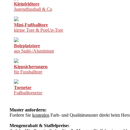
Kleinfeldtore
Jugendfussball & Co
Mini-Fußballtore
kleine Tore & PopUp-Tore
Bolzplatztore
aus Stahl-/Aluminium
Kippsicherungen
für Fussballtore
Tornetze
Fußballtornetze
Muster anfordern:
Fordern Sie
kostenlos
Farb- und Qualitätsmuster direkt beim Herst
Mengenrabatt & Staffelpreise: