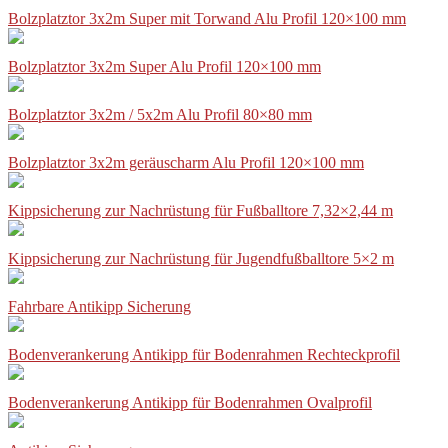
Bolzplatztor 3x2m Super mit Torwand Alu Profil 120×100 mm
Bolzplatztor 3x2m Super Alu Profil 120×100 mm
Bolzplatztor 3x2m / 5x2m Alu Profil 80×80 mm
Bolzplatztor 3x2m geräuscharm Alu Profil 120×100 mm
Kippsicherung zur Nachrüstung für Fußballtore 7,32×2,44 m
Kippsicherung zur Nachrüstung für Jugendfußballtore 5×2 m
Fahrbare Antikipp Sicherung
Bodenverankerung Antikipp für Bodenrahmen Rechteckprofil
Bodenverankerung Antikipp für Bodenrahmen Ovalprofil