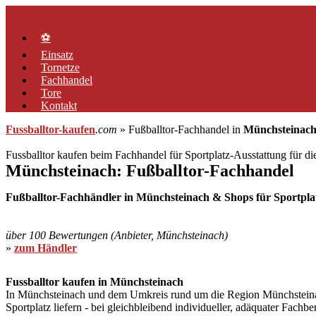
Zum
Menü
Inhalt
springen
⚽
Einsatz
Tornetze
Fachhandel
Tore
Kontakt
Fussballtor-kaufen
.com
» Fußballtor-Fachhandel in
Münchsteinac
Fussballtor kaufen beim Fachhandel für Sportplatz-Ausstattung für d
Münchsteinach: Fußballtor-Fachhandel
Fußballtor-Fachhändler in Münchsteinach & Shops für Sportplat
über 100 Bewertungen (Anbieter, Münchsteinach)
»
zum Händler
Fussballtor kaufen in Münchsteinach
In Münchsteinach und dem Umkreis rund um die Region Münchsteinach g
Sportplatz liefern - bei gleichbleibend individueller, adäquater Fach