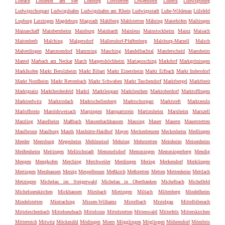
Lörrach
Losheim am See
Loßburg
Lottstetten
Löwenstein
Lübeck
Ludwigsburg
Ludwigschorgast
Ludwigshafen
Ludwigshafen am Rhein
Ludwigsstadt
Luhe-Wildenau
Lülsfeld
Lupburg
Lutzingen
Magdeburg
Magstadt
Mahlberg
Mahlstetten
Mähring
Maierhöfen
Maihingen
Mainaschaff
Mainbernheim
Mainburg
Mainhardt
Mainleus
Mainstockheim
Mainz
Maisach
Maitenbeth
Malching
Malgersdorf
Mallersdorf-Pfaffenberg
Malsburg-Marzell
Malsch
Malterdingen
Mammendorf
Mamming
Manching
Mandelbachtal
Manderscheid
Mannheim
Mantel
Marbach am Neckar
March
Margetshöchheim
Mariaposching
Markdorf
Markgröningen
Marklkofen
Markt Berolzheim
Markt Bibart
Markt Einersheim
Markt Erlbach
Markt Indersdorf
Markt Nordheim
Markt Rettenbach
Markt Schwaben
Markt Taschendorf
Marktbergel
Marktbreit
Marktgraitz
Marktheidenfeld
Marktl
Marktleugast
Marktleuthen
Marktoberdorf
Marktoffingen
Marktredwitz
Marktrodach
Marktschellenberg
Marktschorgast
Marktsteft
Marktzeuln
Marloffstein
Maroldsweisach
Marpingen
Marquartstein
Martinsheim
Marxheim
Marxzell
Marzling
Maselheim
Maßbach
Massenbachhausen
Massing
Mauer
Mauern
Mauerstetten
Maulbronn
Maulburg
Mauth
Maxhütte-Haidhof
Mayen
Meckenbeuren
Meckesheim
Medlingen
Meeder
Meersburg
Megesheim
Mehlmeisel
Mehring
Mehrstetten
Meinheim
Meisenheim
Meißenheim
Meitingen
Mellrichstadt
Memmelsdorf
Memmingen
Memmingerberg
Mendig
Mengen
Mengkofen
Merching
Merchweiler
Merdingen
Mering
Merkendorf
Merklingen
Mertingen
Merzhausen
Merzig
Mespelbrunn
Meßkirch
Meßstetten
Metten
Mettenheim
Mettlach
Metzingen
Michelau im Steigerwald
Michelau in Oberfranken
Michelbach
Michelfeld
Michelsneukirchen
Mickhausen
Miesbach
Mietingen
Miltach
Miltenberg
Mindelheim
Mindelstetten
Mintraching
Missen-Wilhams
Mistelbach
Mistelgau
Mittelbiberach
Mitteleschenbach
Mittelneufnach
Mittelsinn
Mittelstetten
Mittenwald
Mitterfels
Mitterskirchen
Mitterteich
Mitwitz
Möckmühl
Mödingen
Moers
Mögglingen
Möglingen
Möhrendorf
Mömbris