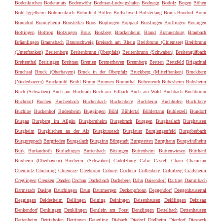
Bodenkirchen
Bodenmais
Bodenwöhr
Bodman-Ludwigshafen
Bodnegg
Bodolz
Bogen
Böhen
Böhl-Iggelheim
Böhmenkirch
Böhmfeld
Böllen
Bollschweil
Bolsterlang
Boms
Bondorf
Bonn
Bonndorf
Bönnigheim
Bonstetten
Boos
Bopfingen
Boppard
Börslingen
Börtlingen
Bösingen
Böttingen
Bottrop
Bötzingen
Bous
Boxberg
Brackenheim
Brand
Brannenburg
Braubach
Bräunlingen
Braunsbach
Braunschweig
Breisach am Rhein
Breitbrunn (Chiemsee)
Breitbrunn
(Unterfranken)
Breitenberg
Breitenbrunn (Oberpfalz)
Breitenbrunn (Schwaben)
Breitengüßbach
Breitenthal
Breitingen
Breitnau
Bremen
Bremerhaven
Brennberg
Bretten
Bretzfeld
Brigachtal
Bruchsal
Bruck (Oberbayern)
Bruck in der Oberpfalz
Bruckberg (Mittelfranken)
Bruckberg
(Niederbayern)
Bruckmühl
Brühl
Brunn
Brunnen
Brunnthal
Bubenreuth
Bubesheim
Bubsheim
Buch (Schwaben)
Buch am Buchrain
Buch am Erlbach
Buch am Wald
Buchbach
Buchbrunn
Buchdorf
Buchen
Buchenbach
Büchenbach
Buchenberg
Buchheim
Buchhofen
Büchlberg
Buchloe
Buckenhof
Budenheim
Buggingen
Bühl
Bühlertal
Bühlertann
Bühlerzell
Bundorf
Burgau
Burgberg im Allgäu
Burgbernheim
Burgebrach
Burggen
Burghaslach
Burghausen
Burgheim
Burgkirchen an der Alz
Burgkunstadt
Burglauer
Burglengenfeld
Burgoberbach
Burgpreppach
Burgrieden
Burgsalach
Burgsinn
Bürgstadt
Burgstetten
Burgthann
Burgwindheim
Burk
Burkardroth
Burladingen
Burtenbach
Büsingen
Buttenheim
Buttenwiesen
Bütthard
Buxheim (Oberbayern)
Buxheim (Schwaben)
Cadolzburg
Calw
Castell
Cham
Chamerau
Chemnitz
Chieming
Chiemsee
Cleebronn
Coburg
Cochem
Collenberg
Colmberg
Crailsheim
Creglingen
Creußen
Daaden
Dachau
Dachsbach
Dachsberg
Dahn
Daisendorf
Daiting
Dammbach
Darmstadt
Dasing
Dauchingen
Daun
Dautmergen
Deckenpfronn
Deggendorf
Deggenhausertal
Deggingen
Deidesheim
Deilingen
Deining
Deiningen
Deisenhausen
Deißlingen
Deizisau
Denkendorf
Denkingen
Denklingen
Dentlein am Forst
Denzlingen
Dettelbach
Dettenhausen
Dettenheim
Dettighofen
Dettingen
Deuerling
Diebach
Diedorf
Dielheim
Dierdorf
Diespeck