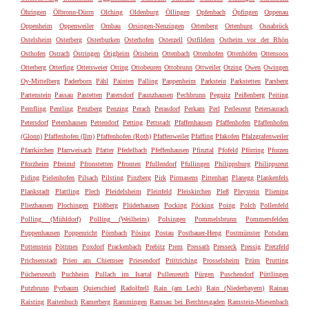
Öhringen
Ölbronn-Dürrn
Olching
Oldenburg
Öllingen
Opfenbach
Öpfingen
Oppenau
Oppenheim
Oppenweiler
Ornbau
Orsingen-Nenzingen
Ortenberg
Ortenburg
Osnabrück
Ostelsheim
Osterberg
Osterburken
Osterhofen
Osterzell
Ostfildern
Ostheim vor der Rhön
Osthofen
Ostrach
Östringen
Ötigheim
Ötisheim
Ottenbach
Ottenhofen
Ottenhöfen
Ottensoos
Otterberg
Otterfing
Ottersweier
Otting
Ottobeuren
Ottobrunn
Ottweiler
Otzing
Owen
Owingen
Oy-Mittelberg
Paderborn
Pähl
Painten
Palling
Pappenheim
Parkstein
Parkstetten
Parsberg
Partenstein
Passau
Pastetten
Patersdorf
Paunzhausen
Pechbrunn
Pegnitz
Peißenberg
Peiting
Pemfling
Pentling
Penzberg
Penzing
Perach
Perasdorf
Perkam
Perl
Perlesreut
Petersaurach
Petersdorf
Petershausen
Pettendorf
Petting
Pettstadt
Pfaffenhausen
Pfaffenhofen
Pfaffenhofen
(Glonn)
Pfaffenhofen (Ilm)
Pfaffenhofen (Roth)
Pfaffenweiler
Pfaffing
Pfakofen
Pfalzgrafenweiler
Pfarrkirchen
Pfarrweisach
Pfatter
Pfedelbach
Pfeffenhausen
Pfinztal
Pfofeld
Pförring
Pforzen
Pforzheim
Pfreimd
Pfronstetten
Pfronten
Pfullendorf
Pfullingen
Philippsburg
Philippsreut
Piding
Pielenhofen
Pilsach
Pilsting
Pinzberg
Pirk
Pirmasens
Pittenhart
Planegg
Plankenfels
Plankstadt
Plattling
Plech
Pleidelsheim
Pleinfeld
Pleiskirchen
Pleß
Pleystein
Pliening
Pliezhausen
Plochingen
Plößberg
Plüderhausen
Pocking
Pöcking
Poing
Polch
Pollenfeld
Polling (Mühldorf)
Polling (Weilheim)
Polsingen
Pommelsbrunn
Pommersfelden
Poppenhausen
Poppenricht
Pörnbach
Pösing
Postau
Postbauer-Heng
Postmünster
Potsdam
Pottenstein
Pöttmes
Poxdorf
Prackenbach
Prebitz
Prem
Pressath
Presseck
Pressig
Pretzfeld
Prichsenstadt
Prien am Chiemsee
Priesendorf
Prittriching
Prosselsheim
Prüm
Prutting
Püchersreuth
Puchheim
Pullach im Isartal
Pullenreuth
Pürgen
Puschendorf
Püttlingen
Putzbrunn
Pyrbaum
Quierschied
Radolfzell
Rain (am Lech)
Rain (Niederbayern)
Rainau
Raisting
Raitenbuch
Ramerberg
Rammingen
Ramsau bei Berchtesgaden
Ramstein-Miesenbach