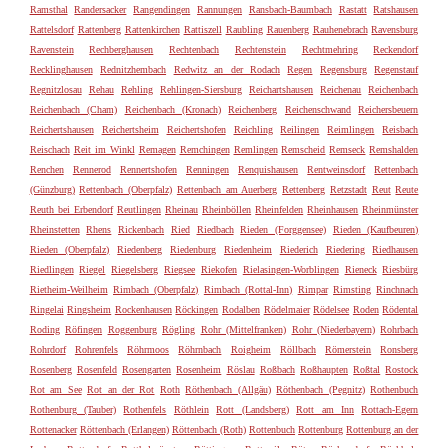
Ramsthal
Randersacker
Rangendingen
Rannungen
Ransbach-Baumbach
Rastatt
Ratshausen
Rattelsdorf
Rattenberg
Rattenkirchen
Rattiszell
Raubling
Rauenberg
Rauhenebrach
Ravensburg
Ravenstein
Rechberghausen
Rechtenbach
Rechtenstein
Rechtmehring
Reckendorf
Recklinghausen
Rednitzhembach
Redwitz an der Rodach
Regen
Regensburg
Regenstauf
Regnitzlosau
Rehau
Rehling
Rehlingen-Siersburg
Reichartshausen
Reichenau
Reichenbach
Reichenbach (Cham)
Reichenbach (Kronach)
Reichenberg
Reichenschwand
Reichersbeuern
Reichertshausen
Reichertsheim
Reichertshofen
Reichling
Reilingen
Reimlingen
Reisbach
Reischach
Reit im Winkl
Remagen
Remchingen
Remlingen
Remscheid
Remseck
Remshalden
Renchen
Rennerod
Rennertshofen
Renningen
Renquishausen
Rentweinsdorf
Rettenbach
(Günzburg)
Rettenbach (Oberpfalz)
Rettenbach am Auerberg
Rettenberg
Retzstadt
Reut
Reute
Reuth bei Erbendorf
Reutlingen
Rheinau
Rheinböllen
Rheinfelden
Rheinhausen
Rheinmünster
Rheinstetten
Rhens
Rickenbach
Ried
Riedbach
Rieden (Forggensee)
Rieden (Kaufbeuren)
Rieden (Oberpfalz)
Riedenberg
Riedenburg
Riedenheim
Riederich
Riedering
Riedhausen
Riedlingen
Riegel
Riegelsberg
Riegsee
Riekofen
Rielasingen-Worblingen
Rieneck
Riesbürg
Rietheim-Weilheim
Rimbach (Oberpfalz)
Rimbach (Rottal-Inn)
Rimpar
Rimsting
Rinchnach
Ringelai
Ringsheim
Rockenhausen
Röckingen
Rodalben
Rödelmaier
Rödelsee
Roden
Rödental
Roding
Röfingen
Roggenburg
Rögling
Rohr (Mittelfranken)
Rohr (Niederbayern)
Rohrbach
Rohrdorf
Rohrenfels
Röhrmoos
Röhrnbach
Roigheim
Röllbach
Römerstein
Ronsberg
Rosenberg
Rosenfeld
Rosengarten
Rosenheim
Röslau
Roßbach
Roßhaupten
Roßtal
Rostock
Rot am See
Rot an der Rot
Roth
Röthenbach (Allgäu)
Röthenbach (Pegnitz)
Rothenbuch
Rothenburg (Tauber)
Rothenfels
Röthlein
Rott (Landsberg)
Rott am Inn
Rottach-Egern
Rottenacker
Röttenbach (Erlangen)
Röttenbach (Roth)
Rottenbuch
Rottenburg
Rottenburg an der