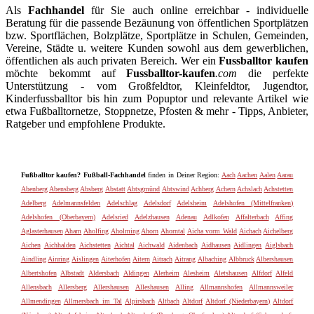
Als
Fachhandel
für Sie auch online erreichbar - individuelle
Beratung für die passende Bezäunung von öffentlichen Sportplätzen
bzw. Sportflächen, Bolzplätze, Sportplätze in Schulen, Gemeinden,
Vereine, Städte u. weitere Kunden sowohl aus dem gewerblichen,
öffentlichen als auch privaten Bereich. Wer ein
Fussballtor kaufen
möchte bekommt auf
Fussballtor-kaufen
.com
die perfekte
Unterstützung - vom Großfeldtor, Kleinfeldtor, Jugendtor,
Kinderfussballtor bis hin zum Popuptor und relevante Artikel wie
etwa Fußballtornetze, Stoppnetze, Pfosten & mehr - Tipps, Anbieter,
Ratgeber und empfohlene Produkte.
Fußballtor kaufen? Fußball-Fachhandel
finden in Deiner Region:
Aach
Aachen
Aalen
Aarau
Abenberg
Abensberg
Absberg
Abstatt
Abtsgmünd
Abtswind
Achberg
Achern
Achslach
Achstetten
Adelberg
Adelmannsfelden
Adelschlag
Adelsdorf
Adelsheim
Adelshofen (Mittelfranken)
Adelshofen (Oberbayern)
Adelsried
Adelzhausen
Adenau
Adlkofen
Affalterbach
Affing
Aglasterhausen
Aham
Aholfing
Aholming
Ahorn
Ahorntal
Aicha vorm Wald
Aichach
Aichelberg
Aichen
Aichhalden
Aichstetten
Aichtal
Aichwald
Aidenbach
Aidhausen
Aidlingen
Aiglsbach
Aindling
Ainring
Aislingen
Aiterhofen
Aitern
Aitrach
Aitrang
Albaching
Albbruck
Albershausen
Albertshofen
Albstadt
Aldersbach
Aldingen
Alerheim
Alesheim
Aletshausen
Alfdorf
Alfeld
Allensbach
Allersberg
Allershausen
Alleshausen
Alling
Allmannshofen
Allmannsweiler
Allmendingen
Allmersbach im Tal
Alpirsbach
Altbach
Altdorf
Altdorf (Niederbayern)
Altdorf