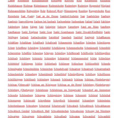
Laaber
Rottendorf
Rotthalmünster
Röttingen
Rottweil
Rötz
Rückersdorf
Rückholz
Rudelzhausen
Rüdenau
Rüdenhausen
Ruderatshofen
Rudersberg
Ruderting
Rugendorf
Rügland
Ruhmannsfelden
Ruhpolding
Ruhr
Ruhstorf (Rott)
Rümmingen
Runding
Ruppertshofen
Rust
Rutesheim
Saal (Saale)
Saal an der Donau
Saaldorf-Surheim
Saar
Saarbrücken
Saarburg
Saarlouis
Saarwellingen
Sachsen bei Ansbach
Sachsenheim
Sachsenkam
Sailauf
Salach
Salching
Saldenburg
Salem
Salgen
Salz
Salzgitter
Salzweg
Samerberg
Sand am Main
Sandberg
Sandhausen
Sankt Englmar
Sankt Goar
Sankt Goarshausen
Sankt Oswald-Riedlhütte
Sankt
Wolfgang
Sasbach
Sasbachwalden
Satteldorf
Sauerlach
Sauldorf
Saulgrub
Schaffhausen
Schäftlarn
Schalkham
Schallbach
Schallstadt
Schauenstein
Schaufling
Schechen
Schechingen
Scheer
Schefflenz
Scheidegg
Scheinfeld
Schelklingen
Schemmerhofen
Schenkenzell
Schernfeld
Scherstetten
Scheßlitz
Scheuring
Scheyern
Schierling
Schifferstadt
Schiffweiler
Schillingsfürst
Schiltach
Schiltberg
Schirmitz
Schirnding
Schlaitdorf
Schlammersdorf
Schlat
Schleching
Schlehdorf
Schliengen
Schlier
Schlierbach
Schliersee
Schluchsee
Schlüsselfeld
Schmelz
Schmidgaden
Schmidmühlen
Schmiechen
Schnabelwaid
Schnaitsee
Schnaittach
Schnaittenbach
Schneckenlohe
Schneeberg
Schneizlreuth
Schnelldorf
Schnürpflingen
Schöfweg
Schollbrunn
Schöllkrippen
Schöllnach
Schömberg
Schonach
Schönaich
Schönau
Schönau (Niederbayern)
Schönau (Odenwald)
Schönau am Königssee
Schönau an der Brend
Schönberg (Niederbayern)
Schönberg (Oberbayern)
Schönbrunn
Schönbrunn im Steigerwald
Schondorf am Ammersee
Schondra
Schönenberg
Schongau
Schöngeising
Schönsee
Schonstett
Schöntal
Schönthal
Schonungen
Schönwald
Schopfheim
Schopfloch
Schorndorf
Schramberg
Schriesheim
Schrobenhausen
Schrozberg
Schuttertal
Schutterwald
Schwabach
Schwabbruck
Schwabhausen
Schwäbisch Gmünd
Schwäbisch Hall
Schwabmünchen
Schwabsoien
Schwaig bei Nürnberg
Schwaigen
Schwaigern
Schwaikheim
Schwalbach
Schwanau
Schwandorf
Schwanfeld