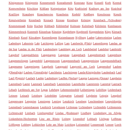
Königsmoos
Königstein
Konnersreuth
Konradsreuth
Konstanz
Konz
Konzell
Korb
Korntal
Kornwestheim
Kösching
Kößlarn
Kottgeisering
Kötz
Kraftisried
Kraiburg am Inn
Kraichtal
Krailling
Kranzberg
Krauchenwies
Krautheim
Krefeld
Kreßberg
Kressbronn
Kreuth
Kreuzwertheim
Krombach
Kronach
Kronau
Kronburg
Kröning
Krumbach (Schwaben)
Krummennaab
Krün
Kuchen
Kühbach
Kühlenthal
Kulmain
Kulmbach
Külsheim
Kumhausen
Kümmersbruck
Kunreuth
Künzelsau
Künzing
Kupferberg
Kupferzell
Kuppenheim
Küps
Kürnach
Kürnbach
Kusel
Küssaberg
Kusterdingen
Kutzenhausen
Kyllburg
Laaber
Laberweinting
Lachen
Ladenburg
Lahnstein
Lahr
Laichingen
Lalling
Lam
Lambrecht (Pfalz)
Lamerdingen
Landau an
der Isar
Landau in der Pfalz
Landensberg
Landsberg am Lech
Landsberied
Landshut
Landstuhl
Langdorf
Langenaltheim
Langenargen
Langenau
Langenbach
Langenbrettach
Langenburg
Langenenslingen
Langenfeld
Langenmosen
Langenneufnach
Langenpreising
Langensendelbach
Langenzenn
Langerringen
Langfurth
Langquaid
Langweid am Lech
Lappersdorf
Lauben
(Oberallgäu)
Lauben (Unterallgäu)
Lauchheim
Lauchringen
Lauda-Königshofen
Laudenbach
Lauf
Lauf (Pegnitz)
Laufach
Laufen
Laufenburg
Lauffen (Neckar)
Laugna
Lauingen (Donau)
Laupheim
Lautenbach
Lauter
Lauterach
Lauterbach
Lauterecken
Lauterhofen
Lauterstein
Lautertal
Lautrach
Lebach
Lechbruck am See
Legau
Lehrberg
Lehrensteinsfeld
Leibertingen
Leiblfing
Leidersbach
Leimen
Leinach
Leinburg
Leinfelden
Leingarten
Leinzell
Leipheim
Leipzig
Lengdorf
Lengenwang
Lenggries
Lenningen
Lenting
Lenzkirch
Leonberg
Leuchtenberg
Leupoldsgrün
Leutenbach
Leutershausen
Leutkirch
Leverkusen
Lichtenau
Lichtenberg
Lichtenfels
Lichtenstein
Lichtenwald
Limbach
Limburgerhof
Lindau (Bodensee)
Lindberg
Lindenberg im Allgäu
Linkenheim-Hochstetten
Linz am Rhein
Lisberg
Litzendorf
Lobbach
Löchgau
Loffenau
Löffingen
Lohberg
Lohkirchen
Lohr am Main
Loiching
Loitzendorf
Lonnerstadt
Lonsee
Lorch