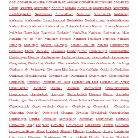
Aisch
Neustadt an der Donau
Neustadt an der Waldnaab
Neustadt an der Weinstraße
Neustadt bei
Coburg
Neustetten
Neutraubling
Neuweiler
Neuwied
Nieder-Olm
Niederaichbach
Niederalteich
Niederbergkirchen
Niedereschach
Niederfüllbach
Niederlauer
Niedermurach
Niedernberg
Niedernhall
Niederrieden
Niederschönenfeld
Niederstetten
Niederstotzingen
Niedertaufkirchen
Niederviehbach
Niederwerrn
Niederwinkling
Niefern-Öschelbronn
Nierstein
Nittenau
Nittendorf
Nohfelden
Nonnenhorn
Nonnweiler
Nordendorf
Nordhalben
Nordheim
Nordheim am Main
Nordheim vor der Rhön
Nördlingen
Nordrach
Notzingen
Nüdlingen
Nufringen
Nürnberg
Nürtingen
Nusplingen
Nußdorf (Chiemgau)
Nußdorf am Inn
Nußloch
Oberammergau
Oberasbach
Oberau
Oberaudorf
Oberaurach
Oberbergkirchen
Oberboihingen
Oberdachstetten
Oberderdingen
Oberding
Oberdischingen
Oberdolling
Oberelsbach
Obergriesbach
Obergröningen
Obergünzburg
Oberhaching
Oberhaid
Oberharmersbach
Oberhausen
Oberhausen (b. Neuburg)
Oberhausen (b. Peißenberg)
Oberhausen-Rheinhausen
Oberickelsheim
Oberkirch
Oberkochen
Oberkotzau
Oberleichtersbach
Obermaiselstein
Obermarchtal
Obermeitingen
Obermichelbach
Obermoschel
Obernbreit
Obernburg am Main
Oberndorf am Lech
Oberndorf am Neckar
Oberneukirchen
Obernheim
Obernzell
Obernzenn
Oberostendorf
Oberottmarshausen
Oberpframmern
Oberpleichfeld
Oberpöring
Oberreichenbach
Oberreute
Oberried
Oberrieden
Oberriexingen
Oberrot
Oberroth
Oberscheinfeld
Oberschleißheim
Oberschneiding
Oberschönegg
Oberschwarzach
Oberschweinbach
Obersinn
Obersöchering
Obersontheim
Oberstadion
Oberstaufen
Oberstdorf
Oberstenfeld
Oberstreu
Obersulm
Obersüßbach
Obertaufkirchen
Oberteuringen
Oberthal
Oberthulba
Obertraubling
Obertrubach
Oberviechtach
Oberwesel
Oberwolfach
Obing
Obrigheim
Ochsenfurt
Ochsenhausen
Odelzhausen
Oedheim
Oerlenbach
Oettingen in Bayern
Offenau
Offenbach
Offenberg
Offenburg
Offenhausen
Offingen
Ofterdingen
Ofterschwang
Oftersheim
Oggelshausen
Ohlsbach
Ohlstadt
Ohmden
Öhningen
Ohrenbach