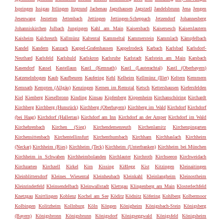
Ispringen
Issigau
Ittlingen
Itzgrund
Jachenau
Jagsthausen
Jagstzell
Jandelsbrunn
Jena
Jengen
Jesenwang
Jestetten
Jettenbach
Jettingen
Jettingen-Scheppach
Jetzendorf
Johannesberg
Johanniskirchen
Julbach
Jungingen
Kahl am Main
Kaisersbach
Kaisersesch
Kaiserslautern
Kaisheim
Kalchreuth
Kallmünz
Kaltental
Kammeltal
Kammerstein
Kammlach
Kämpfelbach
Kandel
Kandern
Kanzach
Kappel-Grafenhausen
Kappelrodeck
Karbach
Karlsbad
Karlsdorf-
Neuthard
Karlsfeld
Karlshuld
Karlskron
Karlsruhe
Karlstadt
Karlstein am Main
Karsbach
Kasendorf
Kassel
Kastellaun
Kastl (Kemnath)
Kastl (Lauterachtal)
Kastl (Oberbayern)
Katzenelnbogen
Kaub
Kaufbeuren
Kaufering
Kehl
Kelheim
Kellmünz (Iller)
Keltern
Kemmern
Kemnath
Kempten (Allgäu)
Kenzingen
Kernen im Remstal
Ketsch
Kettershausen
Kiefersfelden
Kiel
Kienberg
Kieselbronn
Kinding
Kinsau
Kipfenberg
Kippenheim
Kirchanschöring
Kirchardt
Kirchberg
Kirchberg (Hunsrück)
Kirchberg (Oberbayern)
Kirchberg im Wald
Kirchdorf
Kirchdorf
(bei Haag)
Kirchdorf (Hallertau)
Kirchdorf am Inn
Kirchdorf an der Amper
Kirchdorf im Wald
Kirchehrenbach
Kirchen (Sieg)
Kirchendemenreuth
Kirchenlamitz
Kirchenpingarten
Kirchensittenbach
Kirchentellinsfurt
Kirchenthumbach
Kirchham
Kirchhaslach
Kirchheim
(Neckar)
Kirchheim (Ries)
Kirchheim (Teck)
Kirchheim (Unterfranken)
Kirchheim bei München
Kirchheim in Schwaben
Kirchheimbolanden
Kirchlauter
Kirchroth
Kirchseeon
Kirchweidach
Kirchzarten
Kirchzell
Kirkel
Kirn
Kissing
Kißlegg
Kist
Kitzingen
Kleinaitingen
Kleinblittersdorf
Kleines Wiesental
Kleinheubach
Kleinkahl
Kleinlangheim
Kleinostheim
Kleinrinderfeld
Kleinsendelbach
Kleinwallstadt
Klettgau
Klingenberg am Main
Klosterlechfeld
Knetzgau
Knittlingen
Koblenz
Kochel am See
Köditz
Ködnitz
Köfering
Kohlberg
Kolbermoor
Kolbingen
Kolitzheim
Kollnburg
Köln
Köngen
Königheim
Königsbach-Stein
Königsberg
(Bayern)
Königsbronn
Königsbrunn
Königsdorf
Königseggwald
Königsfeld
Königsheim