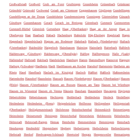
Großwallstadt
Großweil
Grub am Forst
Gruibingen
Grundsheim
Grünenbach
Grünkraut
Grünsfeld
Grünwald
Gschwend
Gstadt am Chiemsee
Guggenhausen
Güglingen
Gundelfingen
Gundelfingen an der Donau
Gundelsheim
Gundremmingen
Gunningen
Güntersleben
Günzach
Günzburg
Gunzenhausen
Gutach
Gutach im Breisgau
Gütenbach
Guteneck
Gutenstetten
Gutenzell-Hürbel
Gütersloh
Guttenberg
Haag (Oberfranken)
Haag an der Amper
Haag in
Oberbayern
Haar
Haarbach
Habach
Hachenburg
Hafenlohr
Häg-Ehrsberg
Hagelstadt
Hagen
Hagenbach
Hagenbüchach
Hagnau am Bodensee
Hahnbach
Haibach (Niederbayern)
Haibach
(Unterfranken)
Haidmühle
Haigerloch
Haimhausen
Haiming
Hainsfarth
Haiterbach
Halblech
Haldenwang (Günzburg)
Haldenwang (Oberallgäu)
Halfing
Hallbergmoos
Halle (Saale)
Hallerndorf
Hallstadt
Halsbach
Hambrücken
Hamburg
Hamm
Hammelburg
Hannover
Happurg
Harburg (Schwaben)
Hardheim
Hardt
Hardthausen am Kocher
Harsdorf
Hartenstein
Hartheim am
Rhein
Hasel
Haselbach
Haslach im Kinzigtal
Hasloch
Haßfurt
Haßloch
Haßmersheim
Hattenhofen
Haundorf
Haunsheim
Hausach
Hausen (Niederbayern)
Hausen (Oberfranken)
Hausen
(Rhön)
Hausen (Unterfranken)
Hausen am Bussen
Hausen am Tann
Hausen bei Würzburg
Hausen im Wiesental
Hausen ob Verena
Häusern
Hausham
Hauzenberg
Hawangen
Hayingen
Hebertsfelden
Hebertshausen
Hechingen
Heddesbach
Heddesheim
Heideck
Heidelberg
Heidenheim
Heidenheim (Brenz)
Heigenbrücken
Heilbronn
Heiligenberg
Heiligenstadt
(Oberfranken)
Heiligkreuzsteinach
Heilsbronn
Heimbuchenthal
Heimenkirch
Heimertingen
Heimsheim
Heinersreuth
Heiningen
Heinrichsthal
Heitersheim
Heldenstein
Helmbrechts
Helmstadt
Helmstadt-Bargen
Hemau
Hemhofen
Hemmersheim
Hemmingen
Hemsbach
Hendungen
Henfenfeld
Hengersberg
Hepberg
Herbertingen
Herbolzheim
Herbrechtingen
Herbstadt
Herdorf
Herdwangen-Schönach
Heretsried
Hergatz
Hergensweiler
Hermaringen