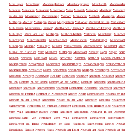
Mömlingen
Mönchberg
Mönchengladbach
Mönchsdeggingen
Mönchsroth
Mönchweiler
Monheim
Mönsheim
Montabaur
Moorenweis
Moos
Moosach
Moosbach
Moosburg
Moosburg
an der Isar
Moosinning
Moosthenning
Morbach
Mörnsheim
Mosbach
Mössingen
Motten
Möttingen
Mötzing
Mötzingen
Mudau
Muggensturm
Mühlacker
Mühldorf am Inn
Mühlenbach
Mühlhausen
Mühlhausen (Franken)
Mühlhausen (Oberpfalz)
Mühlhausen-Ehingen
Mühlheim
Mühlingen
Muhr am See
Mulfingen
Mülheim-Kärlich
Müllheim
Münchberg
München
Münchingen
Münchsmünster
Münchsteinach
Mundelsheim
Munderkingen
Münnerstadt
Munningen
Münsing
Münsingen
Münster
Münsterhausen
Münstermaifeld
Münstertal
Murg
Murnau am Staffelsee
Murr
Murrhardt
Mutlangen
Mutterstadt
Nabburg
Nagel
Nagold
Naila
Nalbach
Namborn
Nandlstadt
Nassau
Nassenfels
Nastätten
Nattheim
Neckarbischofsheim
Neckargemünd
Neckargerach
Neckarsulm
Neckartailfingen
Neckartenzlingen
Neckarwestheim
Neckarzimmern
Neenstetten
Nehren
Neidenstein
Neidlingen
Nellingen
Nennslingen
Nerenstetten
Neresheim
Nersingen
Nesselwang
Neu-Ulm
Neubeuern
Neubiberg
Neubrunn
Neubulach
Neuburg
am Inn
Neuburg an der Donau
Neuburg an der Kammel
Neuching
Neudenau
Neudrossenfeld
Neuenburg
Neuenbürg
Neuendettelsau
Neuendorf
Neuenmarkt
Neuenstadt
Neuenstein
Neuerburg
Neufahrn bei Freising
Neufahrn in Niederbayern
Neuffen
Neufra
Neufraunhofen
Neuhaus am Inn
Neuhaus an der Pegnitz
Neuhausen
Neuhof an der Zenn
Neuhütten
Neukirch
Neukirchen
(Niederbayern)
Neukirchen bei Sulzbach-Rosenberg
Neukirchen beim Heiligen Blut
Neukirchen
vorm Wald
Neukirchen-Balbini
Neuler
Neulingen
Neulußheim
Neumarkt in der Oberpfalz
Neumarkt-Sankt Veit
Neunburg vorm Wald
Neunkirchen
Neunkirchen (Unterfranken)
Neunkirchen am Brand
Neunkirchen am Sand
Neuötting
Neureichenau
Neuried
Neusäß
Neuschönau
Neusitz
Neusorg
Neuss
Neustadt am Kulm
Neustadt am Main
Neustadt an der