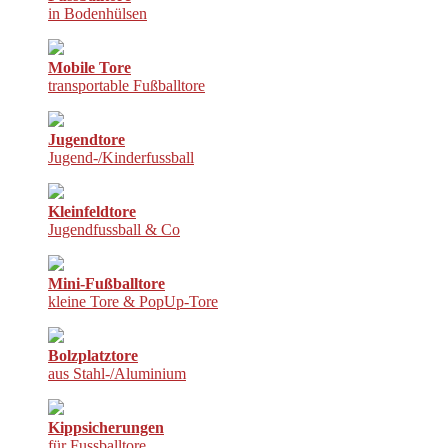
in Bodenhülsen
Mobile Tore
transportable Fußballtore
Jugendtore
Jugend-/Kinderfussball
Kleinfeldtore
Jugendfussball & Co
Mini-Fußballtore
kleine Tore & PopUp-Tore
Bolzplatztore
aus Stahl-/Aluminium
Kippsicherungen
für Fussballtore