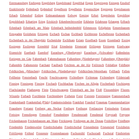
Emtmannsberg
Endingen
Engelsberg
Engelsbrand
Engelthal
Engen
Engstingen
Eningen
Ensdorf
Enzklösterle
Epfenbach
Epfendorf
Eppelborn
Eppelheim
Eppenschlag
Eppingen
Eppishausen
Erbach
Erbendorf
Erding
Erdmannhausen
Erdweg
Eresing
Erfurt
Ergersheim
Ergolding
Ergoldsbach
Erharting
Ering
Eriskirch
Erkenbrechtsweiler
Erkheim
Erlabrunn
Erlangen
Erlbach
Erlenbach
Erlenbach am Main
Erlenbach beiheidenfeld
Erlenmoos
Erligheim
Ermershausen
Ernsgaden
Erolzheim
Ertingen
Eschach
Eschau
Eschbach
Eschbronn
Eschelbronn
Eschenbach
Eschenbach in der Oberpfalz
Eschenlohe
Eschlkam
Eslarn
Esselbach
Essen
Essenbach
Essing
Essingen
Esslingen
Estenfeld
Ettal
Ettenheim
Ettenstatt
Ettlingen
Ettringen
Etzelwang
Etzenricht
Euerbach
Euerdorf
Eurasburg (Oberbayern)
Eurasburg (Schwaben)
Eußenheim
Eutingen im Gäu
Fahrenbach
Fahrenzhausen
Falkenberg (Niederbayern)
Falkenberg (Oberpfalz)
Falkenfels
Falkenstein
Farchant
Faulbach
Feichten an der Alz
Feilitzsch
Feldafing
Feldberg
Feldkirchen (München)
Feldkirchen (Niederbayern)
Feldkirchen-Westerham
Fellbach
Fellen
Fellheim
Fensterbach
Feucht
Feuchtwangen
Fichtelberg
Fichtenau
Fichtenberg
Filderstadt
Finning
Finningen
Finsing
Fischach
Fischbachau
Fischen im Allgäu
Fischerbach
Fischingen
Flachslanden
Fladungen
Flein
Fleischwangen
Flintsbach am Inn
Floß
Flossenbürg
Fluorn-
Winzeln
Forbach
Forchheim
Forchtenberg
Forheim
Forst
Forstern
Forstinning
Frammersbach
Frankenhardt
Frankenthal (Pfalz)
Frankenwinheim
Frankfurt
Frasdorf
Frauenau
Frauenneuharting
Fraunberg
Freiamt
Freiberg am Neckar
Freiburg
Freihung
Freilassing
Freinsheim
Freisen
Freising
Fremdingen
Frensdorf
Freudenberg
Freudenstadt
Freudental
Freystadt
Freyung
Frickenhausen
Frickenhausen am Main
Frickingen
Fridingen an der Donau
Fridolfing
Friedberg
Friedenfels
Friedenweiler
Friedrichshafen
Friedrichsthal
Friesenheim
Friesenried
Friolzheim
Frittlingen
Fröhnd
Fronreute
Frontenhausen
Fuchsmühl
Fuchsstadt
Fuchstal
Fünfstetten