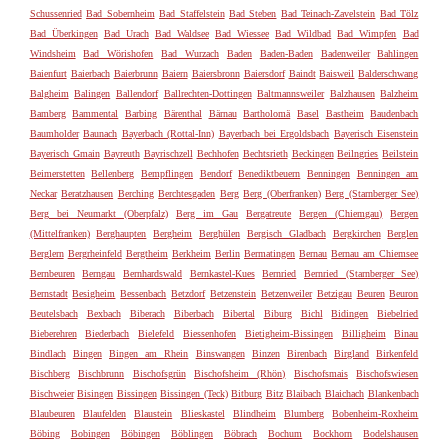
Schussenried
Bad Sobernheim
Bad Staffelstein
Bad Steben
Bad Teinach-Zavelstein
Bad Tölz
Bad Überkingen
Bad Urach
Bad Waldsee
Bad Wiessee
Bad Wildbad
Bad Wimpfen
Bad
Windsheim
Bad Wörishofen
Bad Wurzach
Baden
Baden-Baden
Badenweiler
Bahlingen
Baienfurt
Baierbach
Baierbrunn
Baiern
Baiersbronn
Baiersdorf
Baindt
Baisweil
Balderschwang
Balgheim
Balingen
Ballendorf
Ballrechten-Dottingen
Baltmannsweiler
Balzhausen
Balzheim
Bamberg
Bammental
Barbing
Bärenthal
Bärnau
Bartholomä
Basel
Bastheim
Baudenbach
Baumholder
Baunach
Bayerbach (Rottal-Inn)
Bayerbach bei Ergoldsbach
Bayerisch Eisenstein
Bayerisch Gmain
Bayreuth
Bayrischzell
Bechhofen
Bechtsrieth
Beckingen
Beilngries
Beilstein
Beimerstetten
Bellenberg
Bempflingen
Bendorf
Benediktbeuern
Benningen
Benningen am
Neckar
Beratzhausen
Berching
Berchtesgaden
Berg
Berg (Oberfranken)
Berg (Starnberger See)
Berg bei Neumarkt (Oberpfalz)
Berg im Gau
Bergatreute
Bergen (Chiemgau)
Bergen
(Mittelfranken)
Berghaupten
Bergheim
Berghülen
Bergisch Gladbach
Bergkirchen
Berglen
Berglern
Bergrheinfeld
Bergtheim
Berkheim
Berlin
Bermatingen
Bernau
Bernau am Chiemsee
Bernbeuren
Berngau
Bernhardswald
Bernkastel-Kues
Bernried
Bernried (Starnberger See)
Bernstadt
Besigheim
Bessenbach
Betzdorf
Betzenstein
Betzenweiler
Betzigau
Beuren
Beuron
Beutelsbach
Bexbach
Biberach
Biberbach
Bibertal
Biburg
Bichl
Bidingen
Biebelried
Bieberehren
Biederbach
Bielefeld
Biessenhofen
Bietigheim-Bissingen
Billigheim
Binau
Bindlach
Bingen
Bingen am Rhein
Binswangen
Binzen
Birenbach
Birgland
Birkenfeld
Bischberg
Bischbrunn
Bischofsgrün
Bischofsheim (Rhön)
Bischofsmais
Bischofswiesen
Bischweier
Bisingen
Bissingen
Bissingen (Teck)
Bitburg
Bitz
Blaibach
Blaichach
Blankenbach
Blaubeuren
Blaufelden
Blaustein
Blieskastel
Blindheim
Blumberg
Bobenheim-Roxheim
Böbing
Bobingen
Böbingen
Böblingen
Böbrach
Bochum
Bockhorn
Bodelshausen