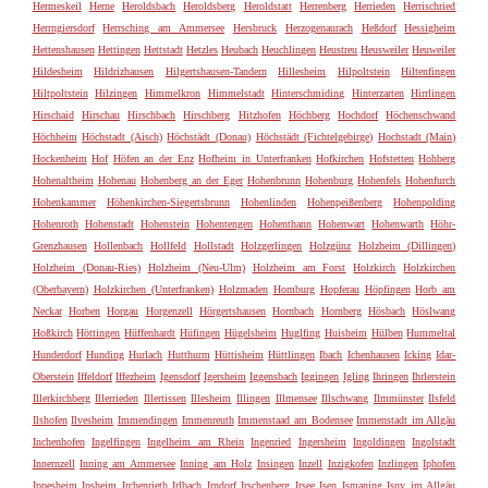
Hermeskeil
Herne
Heroldsbach
Heroldsberg
Heroldstatt
Herrenberg
Herrieden
Herrischried
Herrngiersdorf
Herrsching am Ammersee
Hersbruck
Herzogenaurach
Heßdorf
Hessigheim
Hettenshausen
Hettingen
Hettstadt
Hetzles
Heubach
Heuchlingen
Heustreu
Heusweiler
Heuweiler
Hildesheim
Hildrizhausen
Hilgertshausen-Tandern
Hillesheim
Hilpoltstein
Hiltenfingen
Hiltpoltstein
Hilzingen
Himmelkron
Himmelstadt
Hinterschmiding
Hinterzarten
Hirrlingen
Hirschaid
Hirschau
Hirschbach
Hirschberg
Hitzhofen
Höchberg
Hochdorf
Höchenschwand
Höchheim
Höchstadt (Aisch)
Höchstädt (Donau)
Höchstädt (Fichtelgebirge)
Hochstadt (Main)
Hockenheim
Hof
Höfen an der Enz
Hofheim in Unterfranken
Hofkirchen
Hofstetten
Hohberg
Hohenaltheim
Hohenau
Hohenberg an der Eger
Hohenbrunn
Hohenburg
Hohenfels
Hohenfurch
Hohenkammer
Höhenkirchen-Siegertsbrunn
Hohenlinden
Hohenpeißenberg
Hohenpolding
Hohenroth
Hohenstadt
Hohenstein
Hohentengen
Hohenthann
Hohenwart
Hohenwarth
Höhr-
Grenzhausen
Hollenbach
Hollfeld
Hollstadt
Holzgerlingen
Holzgünz
Holzheim (Dillingen)
Holzheim (Donau-Ries)
Holzheim (Neu-Ulm)
Holzheim am Forst
Holzkirch
Holzkirchen
(Oberbayern)
Holzkirchen (Unterfranken)
Holzmaden
Homburg
Hopferau
Höpfingen
Horb am
Neckar
Horben
Horgau
Horgenzell
Hörgertshausen
Hornbach
Hornberg
Hösbach
Höslwang
Hoßkirch
Höttingen
Hüffenhardt
Hüfingen
Hügelsheim
Huglfing
Huisheim
Hülben
Hummeltal
Hunderdorf
Hunding
Hurlach
Hutthurm
Hüttisheim
Hüttlingen
Ibach
Ichenhausen
Icking
Idar-
Oberstein
Iffeldorf
Iffezheim
Igensdorf
Igersheim
Iggensbach
Iggingen
Igling
Ihringen
Ihrlerstein
Illerkirchberg
Illerrieden
Illertissen
Illesheim
Illingen
Illmensee
Illschwang
Ilmmünster
Ilsfeld
Ilshofen
Ilvesheim
Immendingen
Immenreuth
Immenstaad am Bodensee
Immenstadt im Allgäu
Inchenhofen
Ingelfingen
Ingelheim am Rhein
Ingenried
Ingersheim
Ingoldingen
Ingolstadt
Innernzell
Inning am Ammersee
Inning am Holz
Insingen
Inzell
Inzigkofen
Inzlingen
Iphofen
Ippesheim
Ipsheim
Irchenrieth
Irlbach
Irndorf
Irschenberg
Irsee
Isen
Ismaning
Isny im Allgäu