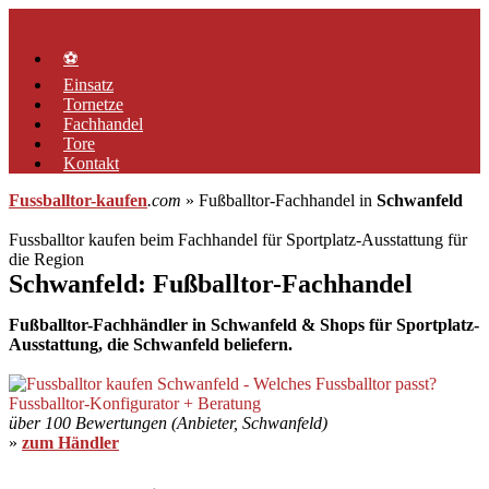
Zum
Menü
Inhalt
springen
⚽
Einsatz
Tornetze
Fachhandel
Tore
Kontakt
Fussballtor-kaufen
.com
» Fußballtor-Fachhandel in
Schwanfeld
Fussballtor kaufen beim Fachhandel für Sportplatz-Ausstattung für
die Region
Schwanfeld: Fußballtor-Fachhandel
Fußballtor-Fachhändler in Schwanfeld & Shops für Sportplatz-
Ausstattung, die Schwanfeld beliefern.
über 100 Bewertungen (Anbieter, Schwanfeld)
»
zum Händler