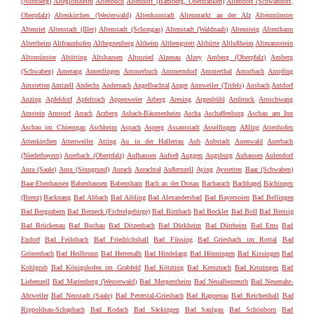
(Nürnberg)
Alteglofsheim
Altenbuch
Altendorf (Bamberg, Oberfranken)
Altendorf (Schwandorf,
Oberpfalz)
Altenkirchen (Westerwald)
Altenkunstadt
Altenmarkt an der Alz
Altenmünster
Altenriet
Altenstadt (Iller)
Altenstadt (Schongau)
Altenstadt (Waldnaab)
Altensteig
Altenthann
Altertheim
Altfraunhofen
Althegnenberg
Altheim
Althengstett
Althütte
Altlußheim
Altmannstein
Altomünster
Altötting
Altshausen
Altusried
Alzenau
Alzey
Amberg (Oberpfalz)
Amberg
(Schwaben)
Amerang
Amerdingen
Ammerbuch
Ammerndorf
Ammerthal
Amorbach
Ampfing
Amstetten
Amtzell
Andechs
Andernach
Angelbachtal
Anger
Annweiler (Trifels)
Ansbach
Antdorf
Anzing
Apfeldorf
Apfeltrach
Appenweier
Arberg
Aresing
Argenbühl
Arnbruck
Arnschwang
Arnstein
Arnstorf
Arrach
Arzberg
Asbach-Bäumenheim
Ascha
Aschaffenburg
Aschau am Inn
Aschau im Chiemgau
Aschheim
Aspach
Asperg
Assamstadt
Asselfingen
Aßling
Attenhofen
Attenkirchen
Attenweiler
Atting
Au in der Hallertau
Aub
Aubstadt
Auenwald
Auerbach
(Niederbayern)
Auerbach (Oberpfalz)
Aufhausen
Aufseß
Auggen
Augsburg
Auhausen
Aulendorf
Aura (Saale)
Aura (Sinngrund)
Aurach
Aurachtal
Außernzell
Aying
Aystetten
Baar (Schwaben)
Baar-Ebenhausen
Babenhausen
Babensham
Bach an der Donau
Bacharach
Bachhagel
Bächingen
(Brenz)
Backnang
Bad Abbach
Bad Aibling
Bad Alexandersbad
Bad Bayersoien
Bad Bellingen
Bad Bergzabern
Bad Berneck (Fichtelgebirge)
Bad Birnbach
Bad Bocklet
Bad Boll
Bad Breisig
Bad Brückenau
Bad Buchau
Bad Ditzenbach
Bad Dürkheim
Bad Dürrheim
Bad Ems
Bad
Endorf
Bad Feilnbach
Bad Friedrichshall
Bad Füssing
Bad Griesbach im Rottal
Bad
Grönenbach
Bad Heilbrunn
Bad Herrenalb
Bad Hindelang
Bad Hönningen
Bad Kissingen
Bad
Kohlgrub
Bad Königshofen im Grabfeld
Bad Kötzting
Bad Kreuznach
Bad Krozingen
Bad
Liebenzell
Bad Marienberg (Westerwald)
Bad Mergentheim
Bad Neualbenreuth
Bad Neuenahr-
Ahrweiler
Bad Neustadt (Saale)
Bad Peterstal-Griesbach
Bad Rappenau
Bad Reichenhall
Bad
Rippoldsau-Schapbach
Bad Rodach
Bad Säckingen
Bad Saulgau
Bad Schönborn
Bad