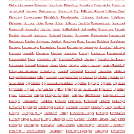
Dießen (Ammersee)
Dietenheim
Dietenhofen
Dietersburg
Dietersheim
Dieterskirchen
Dietfurt an
der Altmühl
Dietingen
Dietmannsried
Dietramszell
Diez
Dillingen (Donau)
Dillingen (Saar)
Dingolfing
Dingolshausen
Dinkelsbühl
Dinkelscherben
Dirlewang
Dischingen
Dittelbrunn
Dittenheim
Ditzingen
Dobel
Dogern
Döhlau
Dollnstein
Dombühl
Donaueschingen
Donaustauf
Donauwörth
Donnersdorf
Donzdorf
Dorfen
Dörfles-Esbach
Dorfprozelten
Dormettingen
Dormitz
Dornhan
Dornstadt
Dornstetten
Dortmund
Dörzbach
Dossenheim
Dotternhausen
Drachselsried
Drackenstein
Dresden
Duggendorf
Duisburg
Dunningen
Durach
Durbach
Dürbheim
Durchhausen
Durlangen
Dürmentingen
Durmersheim
Dürnau
Dürrlauingen
Dürrwangen
Düsseldorf
Dußlingen
Ebelsbach
Ebensfeld
Ebenweiler
Eberbach
Eberdingen
Eberfing
Eberhardzell
Ebermannsdorf
Ebermannstadt
Ebern
Ebersbach (Fils)
Ebersbach-Musbach
Ebersberg
Ebersdorf bei Coburg
Ebershausen
Eberstadt
Ebhausen
Ebnath
Ebrach
Ebringen
Eching (Freising)
Eching (Landshut)
Eching am Ammersee
Echterdingen
Eckental
Eckersdorf
Edelsfeld
Edenkoben
Ederheim
Edingen-Neckarhausen
Edling
Effeltrich
Efringen-Kirchen
Egenhausen
Egenhofen
Egesheim
Egg
an der Günz
Eggenfelden
Eggenstein-Leopoldshafen
Eggenthal
Eggingen
Egglham
Egglkofen
Eggolsheim
Eggstätt
Eging am See
Eglfing
Egling
Egling an der Paar
Egloffstein
Egmating
Egweil
Ehekirchen
Ehingen
Ehingen (Augsburg)
Ehingen (Mittelfranken)
Ehingen am Ries
Ehningen
Ehrenkirchen
Eibelstadt
Eichenau
Eichenbühl
Eichendorf
Eichstätt
Eichstegen
Eichstetten
Eigeltingen
Eimeldingen
Eiselfing
Eisenbach
Eisenberg
Eisenberg (Pfalz)
Eisenheim
Eisingen
Eislingen (Fils)
Eitensheim
Eitting
Elchesheim-Illingen
Elchingen
Elfershausen
Ellenberg
Ellgau
Ellhofen
Ellingen
Ellwangen
Ellzee
Elsendorf
Elsenfeld
Eltmann
Elzach
Elztal
Emeringen
Emerkingen
Emersacker
Emmelshausen
Emmendingen
Emmering (Ebersberg)
Emmering (Fürstenfeldbruck)
Emmerting
Emmingen-Liptingen
Empfingen
Emskirchen