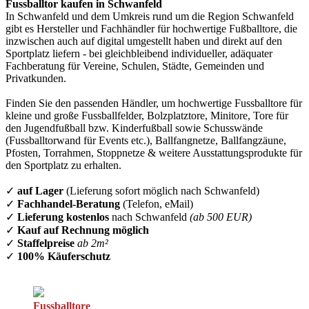
Fussballtor kaufen in Schwanfeld
In Schwanfeld und dem Umkreis rund um die Region Schwanfeld
gibt es Hersteller und Fachhändler für hochwertige Fußballtore, die
inzwischen auch auf digital umgestellt haben und direkt auf den
Sportplatz liefern - bei gleichbleibend individueller, adäquater
Fachberatung für Vereine, Schulen, Städte, Gemeinden und
Privatkunden.
Finden Sie den passenden Händler, um hochwertige Fussballtore für
kleine und große Fussballfelder, Bolzplatztore, Minitore, Tore für
den Jugendfußball bzw. Kinderfußball sowie Schusswände
(Fussballtorwand für Events etc.), Ballfangnetze, Ballfangzäune,
Pfosten, Torrahmen, Stoppnetze & weitere Ausstattungsprodukte für
den Sportplatz zu erhalten.
✓
auf Lager
(Lieferung sofort möglich nach Schwanfeld)
✓
Fachhandel-Beratung
(Telefon, eMail)
✓
Lieferung kostenlos
nach Schwanfeld
(ab 500 EUR)
✓
Kauf auf Rechnung möglich
✓
Staffelpreise
ab 2m²
✓
100% Käuferschutz
Fussballtore