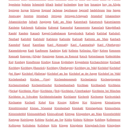
Ippesheim
Ipsheim
Irchenrieth
Irlbach
Irndorf
Irschenberg
Irsee
Isen
Ismaning
Isny im Allgäu
Ispringen
Issigau
Ittlingen
Itzgrund
Jachenau
Jagsthausen
Jagstzell
Jandelsbrunn
Jena
Jengen
Jesenwang
Jestetten
Jettenbach
Jettingen
Jettingen-Scheppach
Jetzendorf
Johannesberg
Johanniskirchen
Julbach
Jungingen
Kahl am Main
Kaisersbach
Kaisersesch
Kaiserslautern
Kaisheim
Kalchreuth
Kallmünz
Kaltental
Kammeltal
Kammerstein
Kammlach
Kämpfelbach
Kandel
Kandern
Kanzach
Kappel-Grafenhausen
Kappelrodeck
Karbach
Karlsbad
Karlsdorf-
Neuthard
Karlsfeld
Karlshuld
Karlskron
Karlsruhe
Karlstadt
Karlstein am Main
Karsbach
Kasendorf
Kassel
Kastellaun
Kastl (Kemnath)
Kastl (Lauterachtal)
Kastl (Oberbayern)
Katzenelnbogen
Kaub
Kaufbeuren
Kaufering
Kehl
Kelheim
Kellmünz (Iller)
Keltern
Kemmern
Kemnath
Kempten (Allgäu)
Kenzingen
Kernen im Remstal
Ketsch
Kettershausen
Kiefersfelden
Kiel
Kienberg
Kieselbronn
Kinding
Kinsau
Kipfenberg
Kippenheim
Kirchanschöring
Kirchardt
Kirchberg
Kirchberg (Hunsrück)
Kirchberg (Oberbayern)
Kirchberg im Wald
Kirchdorf
Kirchdorf
(bei Haag)
Kirchdorf (Hallertau)
Kirchdorf am Inn
Kirchdorf an der Amper
Kirchdorf im Wald
Kirchehrenbach
Kirchen (Sieg)
Kirchendemenreuth
Kirchenlamitz
Kirchenpingarten
Kirchensittenbach
Kirchentellinsfurt
Kirchenthumbach
Kirchham
Kirchhaslach
Kirchheim
(Neckar)
Kirchheim (Ries)
Kirchheim (Teck)
Kirchheim (Unterfranken)
Kirchheim bei München
Kirchheim in Schwaben
Kirchheimbolanden
Kirchlauter
Kirchroth
Kirchseeon
Kirchweidach
Kirchzarten
Kirchzell
Kirkel
Kirn
Kissing
Kißlegg
Kist
Kitzingen
Kleinaitingen
Kleinblittersdorf
Kleines Wiesental
Kleinheubach
Kleinkahl
Kleinlangheim
Kleinostheim
Kleinrinderfeld
Kleinsendelbach
Kleinwallstadt
Klettgau
Klingenberg am Main
Klosterlechfeld
Knetzgau
Knittlingen
Koblenz
Kochel am See
Köditz
Ködnitz
Köfering
Kohlberg
Kolbermoor
Kolbingen
Kolitzheim
Kollnburg
Köln
Köngen
Königheim
Königsbach-Stein
Königsberg