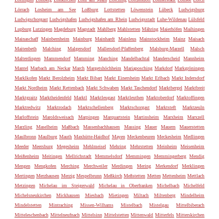
Lörrach
Losheim am See
Loßburg
Lottstetten
Löwenstein
Lübeck
Ludwigsburg
Ludwigschorgast
Ludwigshafen
Ludwigshafen am Rhein
Ludwigsstadt
Luhe-Wildenau
Lülsfeld
Lupburg
Lutzingen
Magdeburg
Magstadt
Mahlberg
Mahlstetten
Mähring
Maierhöfen
Maihingen
Mainaschaff
Mainbernheim
Mainburg
Mainhardt
Mainleus
Mainstockheim
Mainz
Maisach
Maitenbeth
Malching
Malgersdorf
Mallersdorf-Pfaffenberg
Malsburg-Marzell
Malsch
Malterdingen
Mammendorf
Mamming
Manching
Mandelbachtal
Manderscheid
Mannheim
Mantel
Marbach am Neckar
March
Margetshöchheim
Mariaposching
Markdorf
Markgröningen
Marklkofen
Markt Berolzheim
Markt Bibart
Markt Einersheim
Markt Erlbach
Markt Indersdorf
Markt Nordheim
Markt Rettenbach
Markt Schwaben
Markt Taschendorf
Marktbergel
Marktbreit
Marktgraitz
Marktheidenfeld
Marktl
Marktleugast
Marktleuthen
Marktoberdorf
Marktoffingen
Marktredwitz
Marktrodach
Marktschellenberg
Marktschorgast
Marktsteft
Marktzeuln
Marloffstein
Maroldsweisach
Marpingen
Marquartstein
Martinsheim
Marxheim
Marxzell
Marzling
Maselheim
Maßbach
Massenbachhausen
Massing
Mauer
Mauern
Mauerstetten
Maulbronn
Maulburg
Mauth
Maxhütte-Haidhof
Mayen
Meckenbeuren
Meckesheim
Medlingen
Meeder
Meersburg
Megesheim
Mehlmeisel
Mehring
Mehrstetten
Meinheim
Meisenheim
Meißenheim
Meitingen
Mellrichstadt
Memmelsdorf
Memmingen
Memmingerberg
Mendig
Mengen
Mengkofen
Merching
Merchweiler
Merdingen
Mering
Merkendorf
Merklingen
Mertingen
Merzhausen
Merzig
Mespelbrunn
Meßkirch
Meßstetten
Metten
Mettenheim
Mettlach
Metzingen
Michelau im Steigerwald
Michelau in Oberfranken
Michelbach
Michelfeld
Michelsneukirchen
Mickhausen
Miesbach
Mietingen
Miltach
Miltenberg
Mindelheim
Mindelstetten
Mintraching
Missen-Wilhams
Mistelbach
Mistelgau
Mittelbiberach
Mitteleschenbach
Mittelneufnach
Mittelsinn
Mittelstetten
Mittenwald
Mitterfels
Mitterskirchen