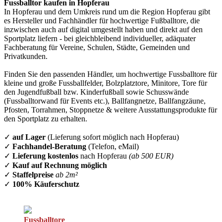
Fussballtor kaufen in Hopferau
In Hopferau und dem Umkreis rund um die Region Hopferau gibt
es Hersteller und Fachhändler für hochwertige Fußballtore, die
inzwischen auch auf digital umgestellt haben und direkt auf den
Sportplatz liefern - bei gleichbleibend individueller, adäquater
Fachberatung für Vereine, Schulen, Städte, Gemeinden und
Privatkunden.
Finden Sie den passenden Händler, um hochwertige Fussballtore für
kleine und große Fussballfelder, Bolzplatztore, Minitore, Tore für
den Jugendfußball bzw. Kinderfußball sowie Schusswände
(Fussballtorwand für Events etc.), Ballfangnetze, Ballfangzäune,
Pfosten, Torrahmen, Stoppnetze & weitere Ausstattungsprodukte für
den Sportplatz zu erhalten.
✓
auf Lager
(Lieferung sofort möglich nach Hopferau)
✓
Fachhandel-Beratung
(Telefon, eMail)
✓
Lieferung kostenlos
nach Hopferau
(ab 500 EUR)
✓
Kauf auf Rechnung möglich
✓
Staffelpreise
ab 2m²
✓
100% Käuferschutz
Fussballtore