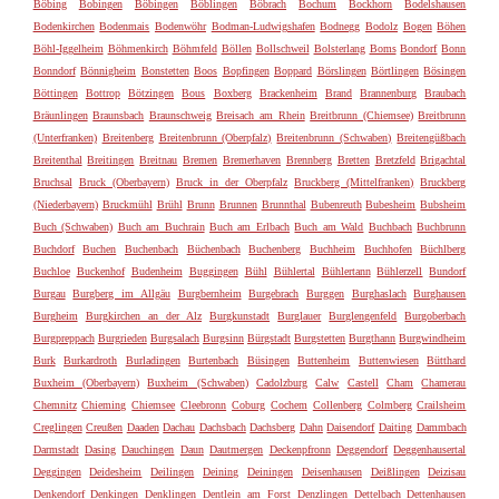
Böbing
Bobingen
Böbingen
Böblingen
Böbrach
Bochum
Bockhorn
Bodelshausen
Bodenkirchen
Bodenmais
Bodenwöhr
Bodman-Ludwigshafen
Bodnegg
Bodolz
Bogen
Böhen
Böhl-Iggelheim
Böhmenkirch
Böhmfeld
Böllen
Bollschweil
Bolsterlang
Boms
Bondorf
Bonn
Bonndorf
Bönnigheim
Bonstetten
Boos
Bopfingen
Boppard
Börslingen
Börtlingen
Bösingen
Böttingen
Bottrop
Bötzingen
Bous
Boxberg
Brackenheim
Brand
Brannenburg
Braubach
Bräunlingen
Braunsbach
Braunschweig
Breisach am Rhein
Breitbrunn (Chiemsee)
Breitbrunn
(Unterfranken)
Breitenberg
Breitenbrunn (Oberpfalz)
Breitenbrunn (Schwaben)
Breitengüßbach
Breitenthal
Breitingen
Breitnau
Bremen
Bremerhaven
Brennberg
Bretten
Bretzfeld
Brigachtal
Bruchsal
Bruck (Oberbayern)
Bruck in der Oberpfalz
Bruckberg (Mittelfranken)
Bruckberg
(Niederbayern)
Bruckmühl
Brühl
Brunn
Brunnen
Brunnthal
Bubenreuth
Bubesheim
Bubsheim
Buch (Schwaben)
Buch am Buchrain
Buch am Erlbach
Buch am Wald
Buchbach
Buchbrunn
Buchdorf
Buchen
Buchenbach
Büchenbach
Buchenberg
Buchheim
Buchhofen
Büchlberg
Buchloe
Buckenhof
Budenheim
Buggingen
Bühl
Bühlertal
Bühlertann
Bühlerzell
Bundorf
Burgau
Burgberg im Allgäu
Burgbernheim
Burgebrach
Burggen
Burghaslach
Burghausen
Burgheim
Burgkirchen an der Alz
Burgkunstadt
Burglauer
Burglengenfeld
Burgoberbach
Burgpreppach
Burgrieden
Burgsalach
Burgsinn
Bürgstadt
Burgstetten
Burgthann
Burgwindheim
Burk
Burkardroth
Burladingen
Burtenbach
Büsingen
Buttenheim
Buttenwiesen
Bütthard
Buxheim (Oberbayern)
Buxheim (Schwaben)
Cadolzburg
Calw
Castell
Cham
Chamerau
Chemnitz
Chieming
Chiemsee
Cleebronn
Coburg
Cochem
Collenberg
Colmberg
Crailsheim
Creglingen
Creußen
Daaden
Dachau
Dachsbach
Dachsberg
Dahn
Daisendorf
Daiting
Dammbach
Darmstadt
Dasing
Dauchingen
Daun
Dautmergen
Deckenpfronn
Deggendorf
Deggenhausertal
Deggingen
Deidesheim
Deilingen
Deining
Deiningen
Deisenhausen
Deißlingen
Deizisau
Denkendorf
Denkingen
Denklingen
Dentlein am Forst
Denzlingen
Dettelbach
Dettenhausen