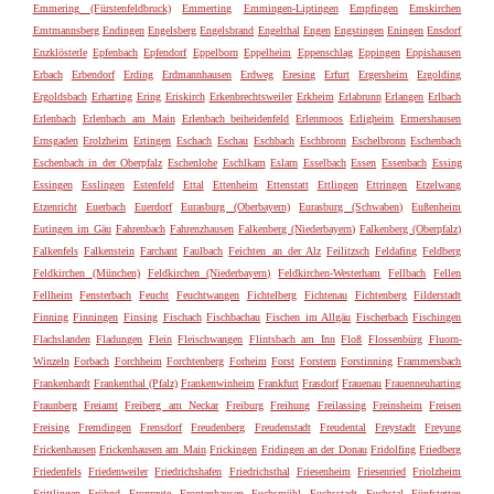
Emmering (Fürstenfeldbruck)
Emmerting
Emmingen-Liptingen
Empfingen
Emskirchen
Emtmannsberg
Endingen
Engelsberg
Engelsbrand
Engelthal
Engen
Engstingen
Eningen
Ensdorf
Enzklösterle
Epfenbach
Epfendorf
Eppelborn
Eppelheim
Eppenschlag
Eppingen
Eppishausen
Erbach
Erbendorf
Erding
Erdmannhausen
Erdweg
Eresing
Erfurt
Ergersheim
Ergolding
Ergoldsbach
Erharting
Ering
Eriskirch
Erkenbrechtsweiler
Erkheim
Erlabrunn
Erlangen
Erlbach
Erlenbach
Erlenbach am Main
Erlenbach beiheidenfeld
Erlenmoos
Erligheim
Ermershausen
Ernsgaden
Erolzheim
Ertingen
Eschach
Eschau
Eschbach
Eschbronn
Eschelbronn
Eschenbach
Eschenbach in der Oberpfalz
Eschenlohe
Eschlkam
Eslarn
Esselbach
Essen
Essenbach
Essing
Essingen
Esslingen
Estenfeld
Ettal
Ettenheim
Ettenstatt
Ettlingen
Ettringen
Etzelwang
Etzenricht
Euerbach
Euerdorf
Eurasburg (Oberbayern)
Eurasburg (Schwaben)
Eußenheim
Eutingen im Gäu
Fahrenbach
Fahrenzhausen
Falkenberg (Niederbayern)
Falkenberg (Oberpfalz)
Falkenfels
Falkenstein
Farchant
Faulbach
Feichten an der Alz
Feilitzsch
Feldafing
Feldberg
Feldkirchen (München)
Feldkirchen (Niederbayern)
Feldkirchen-Westerham
Fellbach
Fellen
Fellheim
Fensterbach
Feucht
Feuchtwangen
Fichtelberg
Fichtenau
Fichtenberg
Filderstadt
Finning
Finningen
Finsing
Fischach
Fischbachau
Fischen im Allgäu
Fischerbach
Fischingen
Flachslanden
Fladungen
Flein
Fleischwangen
Flintsbach am Inn
Floß
Flossenbürg
Fluorn-
Winzeln
Forbach
Forchheim
Forchtenberg
Forheim
Forst
Forstern
Forstinning
Frammersbach
Frankenhardt
Frankenthal (Pfalz)
Frankenwinheim
Frankfurt
Frasdorf
Frauenau
Frauenneuharting
Fraunberg
Freiamt
Freiberg am Neckar
Freiburg
Freihung
Freilassing
Freinsheim
Freisen
Freising
Fremdingen
Frensdorf
Freudenberg
Freudenstadt
Freudental
Freystadt
Freyung
Frickenhausen
Frickenhausen am Main
Frickingen
Fridingen an der Donau
Fridolfing
Friedberg
Friedenfels
Friedenweiler
Friedrichshafen
Friedrichsthal
Friesenheim
Friesenried
Friolzheim
Frittlingen
Fröhnd
Fronreute
Frontenhausen
Fuchsmühl
Fuchsstadt
Fuchstal
Fünfstetten