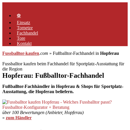
Zum
Menü
Inhalt
springen
⚽
Einsatz
Tornetze
Fachhandel
Tore
Kontakt
Fussballtor-kaufen
.com
» Fußballtor-Fachhandel in
Hopferau
Fussballtor kaufen beim Fachhandel für Sportplatz-Ausstattung für
die Region
Hopferau: Fußballtor-Fachhandel
Fußballtor-Fachhändler in Hopferau & Shops für Sportplatz-
Ausstattung, die Hopferau beliefern.
über 100 Bewertungen (Anbieter, Hopferau)
»
zum Händler