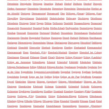
Dettenheim
Dettighofen
Dettingen
Deuerling
Diebach
Diedorf
Dielheim
Dierdorf
Diespeck
Dießen (Ammersee)
Dietenheim
Dietenhofen
Dietersburg
Dietersheim
Dieterskirchen
Dietfurt an
der Altmühl
Dietingen
Dietmannsried
Dietramszell
Diez
Dillingen (Donau)
Dillingen (Saar)
Dingolfing
Dingolshausen
Dinkelsbühl
Dinkelscherben
Dirlewang
Dischingen
Dittelbrunn
Dittenheim
Ditzingen
Dobel
Dogern
Döhlau
Dollnstein
Dombühl
Donaueschingen
Donaustauf
Donauwörth
Donnersdorf
Donzdorf
Dorfen
Dörfles-Esbach
Dorfprozelten
Dormettingen
Dormitz
Dornhan
Dornstadt
Dornstetten
Dortmund
Dörzbach
Dossenheim
Dotternhausen
Drachselsried
Drackenstein
Dresden
Duggendorf
Duisburg
Dunningen
Durach
Durbach
Dürbheim
Durchhausen
Durlangen
Dürmentingen
Durmersheim
Dürnau
Dürrlauingen
Dürrwangen
Düsseldorf
Dußlingen
Ebelsbach
Ebensfeld
Ebenweiler
Eberbach
Eberdingen
Eberfing
Eberhardzell
Ebermannsdorf
Ebermannstadt
Ebern
Ebersbach (Fils)
Ebersbach-Musbach
Ebersberg
Ebersdorf bei Coburg
Ebershausen
Eberstadt
Ebhausen
Ebnath
Ebrach
Ebringen
Eching (Freising)
Eching (Landshut)
Eching am Ammersee
Echterdingen
Eckental
Eckersdorf
Edelsfeld
Edenkoben
Ederheim
Edingen-Neckarhausen
Edling
Effeltrich
Efringen-Kirchen
Egenhausen
Egenhofen
Egesheim
Egg
an der Günz
Eggenfelden
Eggenstein-Leopoldshafen
Eggenthal
Eggingen
Egglham
Egglkofen
Eggolsheim
Eggstätt
Eging am See
Eglfing
Egling
Egling an der Paar
Egloffstein
Egmating
Egweil
Ehekirchen
Ehingen
Ehingen (Augsburg)
Ehingen (Mittelfranken)
Ehingen am Ries
Ehningen
Ehrenkirchen
Eibelstadt
Eichenau
Eichenbühl
Eichendorf
Eichstätt
Eichstegen
Eichstetten
Eigeltingen
Eimeldingen
Eiselfing
Eisenbach
Eisenberg
Eisenberg (Pfalz)
Eisenheim
Eisingen
Eislingen (Fils)
Eitensheim
Eitting
Elchesheim-Illingen
Elchingen
Elfershausen
Ellenberg
Ellgau
Ellhofen
Ellingen
Ellwangen
Ellzee
Elsendorf
Elsenfeld
Eltmann
Elzach
Elztal
Emeringen
Emerkingen
Emersacker
Emmelshausen
Emmendingen
Emmering (Ebersberg)