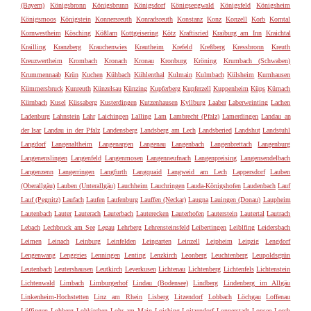
(Bayern)
Königsbronn
Königsbrunn
Königsdorf
Königseggwald
Königsfeld
Königsheim
Königsmoos
Königstein
Konnersreuth
Konradsreuth
Konstanz
Konz
Konzell
Korb
Korntal
Kornwestheim
Kösching
Kößlarn
Kottgeisering
Kötz
Kraftisried
Kraiburg am Inn
Kraichtal
Krailling
Kranzberg
Krauchenwies
Krautheim
Krefeld
Kreßberg
Kressbronn
Kreuth
Kreuzwertheim
Krombach
Kronach
Kronau
Kronburg
Kröning
Krumbach (Schwaben)
Krummennaab
Krün
Kuchen
Kühbach
Kühlenthal
Kulmain
Kulmbach
Külsheim
Kumhausen
Kümmersbruck
Kunreuth
Künzelsau
Künzing
Kupferberg
Kupferzell
Kuppenheim
Küps
Kürnach
Kürnbach
Kusel
Küssaberg
Kusterdingen
Kutzenhausen
Kyllburg
Laaber
Laberweinting
Lachen
Ladenburg
Lahnstein
Lahr
Laichingen
Lalling
Lam
Lambrecht (Pfalz)
Lamerdingen
Landau an
der Isar
Landau in der Pfalz
Landensberg
Landsberg am Lech
Landsberied
Landshut
Landstuhl
Langdorf
Langenaltheim
Langenargen
Langenau
Langenbach
Langenbrettach
Langenburg
Langenenslingen
Langenfeld
Langenmosen
Langenneufnach
Langenpreising
Langensendelbach
Langenzenn
Langerringen
Langfurth
Langquaid
Langweid am Lech
Lappersdorf
Lauben
(Oberallgäu)
Lauben (Unterallgäu)
Lauchheim
Lauchringen
Lauda-Königshofen
Laudenbach
Lauf
Lauf (Pegnitz)
Laufach
Laufen
Laufenburg
Lauffen (Neckar)
Laugna
Lauingen (Donau)
Laupheim
Lautenbach
Lauter
Lauterach
Lauterbach
Lauterecken
Lauterhofen
Lauterstein
Lautertal
Lautrach
Lebach
Lechbruck am See
Legau
Lehrberg
Lehrensteinsfeld
Leibertingen
Leiblfing
Leidersbach
Leimen
Leinach
Leinburg
Leinfelden
Leingarten
Leinzell
Leipheim
Leipzig
Lengdorf
Lengenwang
Lenggries
Lenningen
Lenting
Lenzkirch
Leonberg
Leuchtenberg
Leupoldsgrün
Leutenbach
Leutershausen
Leutkirch
Leverkusen
Lichtenau
Lichtenberg
Lichtenfels
Lichtenstein
Lichtenwald
Limbach
Limburgerhof
Lindau (Bodensee)
Lindberg
Lindenberg im Allgäu
Linkenheim-Hochstetten
Linz am Rhein
Lisberg
Litzendorf
Lobbach
Löchgau
Loffenau
Löffingen
Lohberg
Lohkirchen
Lohr am Main
Loiching
Loitzendorf
Lonnerstadt
Lonsee
Lorch