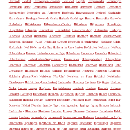
Herbstadt
Herdorf
Herdwangen-Schönach
Heretsried
Hergatz
Hergensweiler
Hermaringen
Hermeskeil
Herne
Heroldsbach
Heroldsberg
Heroldstatt
Herrenberg
Herrieden
Herrischried
Herrngiersdorf
Herrsching am Ammersee
Hersbruck
Herzogenaurach
Heßdorf
Hessigheim
Hettenshausen
Hettingen
Hettstadt
Hetzles
Heubach
Heuchlingen
Heustreu
Heusweiler
Heuweiler
Hildesheim
Hildrizhausen
Hilgertshausen-Tandern
Hillesheim
Hilpoltstein
Hiltenfingen
Hiltpoltstein
Hilzingen
Himmelkron
Himmelstadt
Hinterschmiding
Hinterzarten
Hirrlingen
Hirschaid
Hirschau
Hirschbach
Hirschberg
Hitzhofen
Höchberg
Hochdorf
Höchenschwand
Höchheim
Höchstadt (Aisch)
Höchstädt (Donau)
Höchstädt (Fichtelgebirge)
Hochstadt (Main)
Hockenheim
Hof
Höfen an der Enz
Hofheim in Unterfranken
Hofkirchen
Hofstetten
Hohberg
Hohenaltheim
Hohenau
Hohenberg an der Eger
Hohenbrunn
Hohenburg
Hohenfels
Hohenfurch
Hohenkammer
Höhenkirchen-Siegertsbrunn
Hohenlinden
Hohenpeißenberg
Hohenpolding
Hohenroth
Hohenstadt
Hohenstein
Hohentengen
Hohenthann
Hohenwart
Hohenwarth
Höhr-
Grenzhausen
Hollenbach
Hollfeld
Hollstadt
Holzgerlingen
Holzgünz
Holzheim (Dillingen)
Holzheim (Donau-Ries)
Holzheim (Neu-Ulm)
Holzheim am Forst
Holzkirch
Holzkirchen
(Oberbayern)
Holzkirchen (Unterfranken)
Holzmaden
Homburg
Hopferau
Höpfingen
Horb am
Neckar
Horben
Horgau
Horgenzell
Hörgertshausen
Hornbach
Hornberg
Hösbach
Höslwang
Hoßkirch
Höttingen
Hüffenhardt
Hüfingen
Hügelsheim
Huglfing
Huisheim
Hülben
Hummeltal
Hunderdorf
Hunding
Hurlach
Hutthurm
Hüttisheim
Hüttlingen
Ibach
Ichenhausen
Icking
Idar-
Oberstein
Iffeldorf
Iffezheim
Igensdorf
Igersheim
Iggensbach
Iggingen
Igling
Ihringen
Ihrlerstein
Illerkirchberg
Illerrieden
Illertissen
Illesheim
Illingen
Illmensee
Illschwang
Ilmmünster
Ilsfeld
Ilshofen
Ilvesheim
Immendingen
Immenreuth
Immenstaad am Bodensee
Immenstadt im Allgäu
Inchenhofen
Ingelfingen
Ingelheim am Rhein
Ingenried
Ingersheim
Ingoldingen
Ingolstadt
Innernzell
Inning am Ammersee
Inning am Holz
Insingen
Inzell
Inzigkofen
Inzlingen
Iphofen