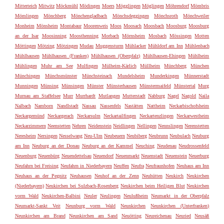
Mitterteich
Mitwitz
Möckmühl
Mödingen
Moers
Mögglingen
Möglingen
Möhrendorf
Mömbris
Mömlingen
Mönchberg
Mönchengladbach
Mönchsdeggingen
Mönchsroth
Mönchweiler
Monheim
Mönsheim
Montabaur
Moorenweis
Moos
Moosach
Moosbach
Moosburg
Moosburg
an der Isar
Moosinning
Moosthenning
Morbach
Mörnsheim
Mosbach
Mössingen
Motten
Möttingen
Mötzing
Mötzingen
Mudau
Muggensturm
Mühlacker
Mühldorf am Inn
Mühlenbach
Mühlhausen
Mühlhausen (Franken)
Mühlhausen (Oberpfalz)
Mühlhausen-Ehingen
Mühlheim
Mühlingen
Muhr am See
Mulfingen
Mülheim-Kärlich
Müllheim
Münchberg
München
Münchingen
Münchsmünster
Münchsteinach
Mundelsheim
Munderkingen
Münnerstadt
Munningen
Münsing
Münsingen
Münster
Münsterhausen
Münstermaifeld
Münstertal
Murg
Murnau am Staffelsee
Murr
Murrhardt
Mutlangen
Mutterstadt
Nabburg
Nagel
Nagold
Naila
Nalbach
Namborn
Nandlstadt
Nassau
Nassenfels
Nastätten
Nattheim
Neckarbischofsheim
Neckargemünd
Neckargerach
Neckarsulm
Neckartailfingen
Neckartenzlingen
Neckarwestheim
Neckarzimmern
Neenstetten
Nehren
Neidenstein
Neidlingen
Nellingen
Nennslingen
Nerenstetten
Neresheim
Nersingen
Nesselwang
Neu-Ulm
Neubeuern
Neubiberg
Neubrunn
Neubulach
Neuburg
am Inn
Neuburg an der Donau
Neuburg an der Kammel
Neuching
Neudenau
Neudrossenfeld
Neuenburg
Neuenbürg
Neuendettelsau
Neuendorf
Neuenmarkt
Neuenstadt
Neuenstein
Neuerburg
Neufahrn bei Freising
Neufahrn in Niederbayern
Neuffen
Neufra
Neufraunhofen
Neuhaus am Inn
Neuhaus an der Pegnitz
Neuhausen
Neuhof an der Zenn
Neuhütten
Neukirch
Neukirchen
(Niederbayern)
Neukirchen bei Sulzbach-Rosenberg
Neukirchen beim Heiligen Blut
Neukirchen
vorm Wald
Neukirchen-Balbini
Neuler
Neulingen
Neulußheim
Neumarkt in der Oberpfalz
Neumarkt-Sankt Veit
Neunburg vorm Wald
Neunkirchen
Neunkirchen (Unterfranken)
Neunkirchen am Brand
Neunkirchen am Sand
Neuötting
Neureichenau
Neuried
Neusäß