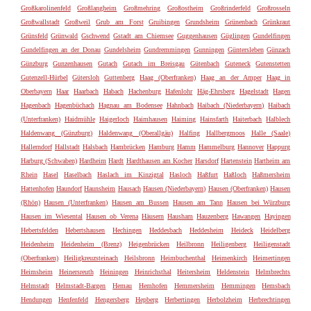
Großkarolinenfeld
Großlangheim
Großmehring
Großostheim
Großrinderfeld
Großrosseln
Großwallstadt
Großweil
Grub am Forst
Gruibingen
Grundsheim
Grünenbach
Grünkraut
Grünsfeld
Grünwald
Gschwend
Gstadt am Chiemsee
Guggenhausen
Güglingen
Gundelfingen
Gundelfingen an der Donau
Gundelsheim
Gundremmingen
Gunningen
Güntersleben
Günzach
Günzburg
Gunzenhausen
Gutach
Gutach im Breisgau
Gütenbach
Guteneck
Gutenstetten
Gutenzell-Hürbel
Gütersloh
Guttenberg
Haag (Oberfranken)
Haag an der Amper
Haag in
Oberbayern
Haar
Haarbach
Habach
Hachenburg
Hafenlohr
Häg-Ehrsberg
Hagelstadt
Hagen
Hagenbach
Hagenbüchach
Hagnau am Bodensee
Hahnbach
Haibach (Niederbayern)
Haibach
(Unterfranken)
Haidmühle
Haigerloch
Haimhausen
Haiming
Hainsfarth
Haiterbach
Halblech
Haldenwang (Günzburg)
Haldenwang (Oberallgäu)
Halfing
Hallbergmoos
Halle (Saale)
Hallerndorf
Hallstadt
Halsbach
Hambrücken
Hamburg
Hamm
Hammelburg
Hannover
Happurg
Harburg (Schwaben)
Hardheim
Hardt
Hardthausen am Kocher
Harsdorf
Hartenstein
Hartheim am
Rhein
Hasel
Haselbach
Haslach im Kinzigtal
Hasloch
Haßfurt
Haßloch
Haßmersheim
Hattenhofen
Haundorf
Haunsheim
Hausach
Hausen (Niederbayern)
Hausen (Oberfranken)
Hausen
(Rhön)
Hausen (Unterfranken)
Hausen am Bussen
Hausen am Tann
Hausen bei Würzburg
Hausen im Wiesental
Hausen ob Verena
Häusern
Hausham
Hauzenberg
Hawangen
Hayingen
Hebertsfelden
Hebertshausen
Hechingen
Heddesbach
Heddesheim
Heideck
Heidelberg
Heidenheim
Heidenheim (Brenz)
Heigenbrücken
Heilbronn
Heiligenberg
Heiligenstadt
(Oberfranken)
Heiligkreuzsteinach
Heilsbronn
Heimbuchenthal
Heimenkirch
Heimertingen
Heimsheim
Heinersreuth
Heiningen
Heinrichsthal
Heitersheim
Heldenstein
Helmbrechts
Helmstadt
Helmstadt-Bargen
Hemau
Hemhofen
Hemmersheim
Hemmingen
Hemsbach
Hendungen
Henfenfeld
Hengersberg
Hepberg
Herbertingen
Herbolzheim
Herbrechtingen