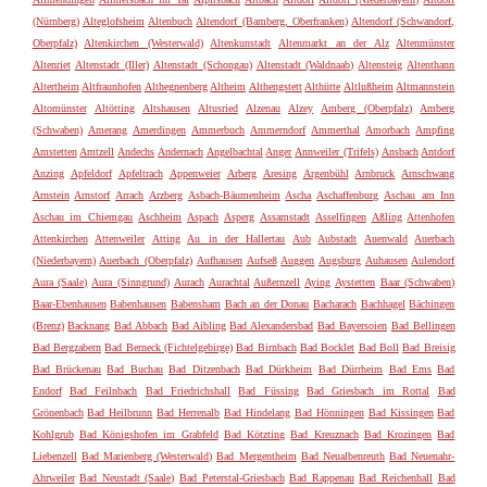
(Nürnberg)
Alteglofsheim
Altenbuch
Altendorf (Bamberg, Oberfranken)
Altendorf (Schwandorf,
Oberpfalz)
Altenkirchen (Westerwald)
Altenkunstadt
Altenmarkt an der Alz
Altenmünster
Altenriet
Altenstadt (Iller)
Altenstadt (Schongau)
Altenstadt (Waldnaab)
Altensteig
Altenthann
Altertheim
Altfraunhofen
Althegnenberg
Altheim
Althengstett
Althütte
Altlußheim
Altmannstein
Altomünster
Altötting
Altshausen
Altusried
Alzenau
Alzey
Amberg (Oberpfalz)
Amberg
(Schwaben)
Amerang
Amerdingen
Ammerbuch
Ammerndorf
Ammerthal
Amorbach
Ampfing
Amstetten
Amtzell
Andechs
Andernach
Angelbachtal
Anger
Annweiler (Trifels)
Ansbach
Antdorf
Anzing
Apfeldorf
Apfeltrach
Appenweier
Arberg
Aresing
Argenbühl
Arnbruck
Arnschwang
Arnstein
Arnstorf
Arrach
Arzberg
Asbach-Bäumenheim
Ascha
Aschaffenburg
Aschau am Inn
Aschau im Chiemgau
Aschheim
Aspach
Asperg
Assamstadt
Asselfingen
Aßling
Attenhofen
Attenkirchen
Attenweiler
Atting
Au in der Hallertau
Aub
Aubstadt
Auenwald
Auerbach
(Niederbayern)
Auerbach (Oberpfalz)
Aufhausen
Aufseß
Auggen
Augsburg
Auhausen
Aulendorf
Aura (Saale)
Aura (Sinngrund)
Aurach
Aurachtal
Außernzell
Aying
Aystetten
Baar (Schwaben)
Baar-Ebenhausen
Babenhausen
Babensham
Bach an der Donau
Bacharach
Bachhagel
Bächingen
(Brenz)
Backnang
Bad Abbach
Bad Aibling
Bad Alexandersbad
Bad Bayersoien
Bad Bellingen
Bad Bergzabern
Bad Berneck (Fichtelgebirge)
Bad Birnbach
Bad Bocklet
Bad Boll
Bad Breisig
Bad Brückenau
Bad Buchau
Bad Ditzenbach
Bad Dürkheim
Bad Dürrheim
Bad Ems
Bad
Endorf
Bad Feilnbach
Bad Friedrichshall
Bad Füssing
Bad Griesbach im Rottal
Bad
Grönenbach
Bad Heilbrunn
Bad Herrenalb
Bad Hindelang
Bad Hönningen
Bad Kissingen
Bad
Kohlgrub
Bad Königshofen im Grabfeld
Bad Kötzting
Bad Kreuznach
Bad Krozingen
Bad
Liebenzell
Bad Marienberg (Westerwald)
Bad Mergentheim
Bad Neualbenreuth
Bad Neuenahr-
Ahrweiler
Bad Neustadt (Saale)
Bad Peterstal-Griesbach
Bad Rappenau
Bad Reichenhall
Bad