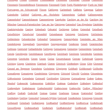
Fürsteneck
Fürstenfeldbruck
Fürstenstein
Fürstenzell
Fürth
Furth (Niederbayern)
Furth im Wald
Furtwangen im Schwarzwald
Füssen
Gablingen
Gachenbach
Gädheim
Gaggenau
Gaiberg
Gaienhofen
Gaildorf
Gailingen am Hochrhein
Gaimersheim
Gaißach
Gallmersgarten
Gammelsdorf
Gammelshausen
Gammertingen
Gangkofen
Garching an der Alz
Garching bei
München
Garmisch-Partenkirchen
Gars am Inn
Gärtringen
Gattendorf
Gau-Algesheim
Gäufelden
Gaukönigshofen
Gauting
Gebenbach
Gebsattel
Gechingen
Gefrees
Geiersthal
Geiselbach
Geiselhöring
Geiselwind
Geisenfeld
Geisenhausen
Geisingen
Geislingen
Gelchsheim
Geldersheim
Gelsenkirchen
Geltendorf
Gemmingen
Gemmrigheim
Gemünden am Main
Genderkingen
Gengenbach
Georgenberg
Georgensgmünd
Gerabronn
Gerach
Geratskirchen
Gerbrunn
Geretsried
Gerhardshofen
Gerlingen
Germaringen
Germering
Germersheim
Gernsbach
Geroda
Geroldsgrün
Geroldshausen
Gerolfingen
Gerolsbach
Gerolstein
Gerolzhofen
Gersheim
Gerstetten
Gersthofen
Gerzen
Gesees
Geslau
Gessertshausen
Gestratz
Giebelstadt
Giengen
Gilching
Gingen
Glashütten
Glattbach
Glatten
Gleiritsch
Gleißenberg
Glonn
Glött
Glottertal
Gmund am Tegernsee
Gnotzheim
Gochsheim
Göggingen
Goldbach
Goldkronach
Gollhofen
Gomadingen
Gomaringen
Gondelsheim
Göppingen
Görisried
Görwihl
Gosheim
Gössenheim
Gößweinstein
Gottenheim
Gotteszell
Gottfrieding
Göttingen
Gottmadingen
Graben
Graben-
Neudorf
Grabenstätt
Grabenstetten
Gräfelfing
Grafenau
Grafenberg
Gräfenberg
Gräfendorf
Grafengehaig
Grafenhausen
Grafenrheinfeld
Grafenwiesen
Grafenwöhr
Grafing (München)
Grafling
Grafrath
Grafschaft
Grainau
Grainet
Grasbrunn
Grassau
Grattersdorf
Greding
Greifenberg
Greiling
Gremsdorf
Grenzach-Wyhlen
Grettstadt
Greußenheim
Griesingen
Griesstätt
Gröbenzell
Grömbach
Großaitingen
Großbardorf
Großbettlingen
Großbottwar
Großeibstadt
Grosselfingen
Großenseebach
Großerlach
Großhabersdorf
Großheirath
Großheubach