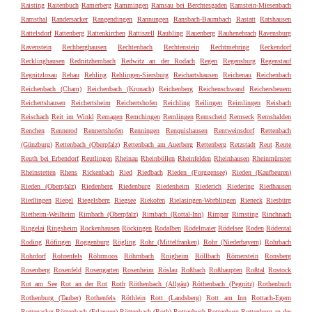
Raisting
Raitenbuch
Ramerberg
Rammingen
Ramsau bei Berchtesgaden
Ramstein-Miesenbach
Ramsthal
Randersacker
Rangendingen
Rannungen
Ransbach-Baumbach
Rastatt
Ratshausen
Rattelsdorf
Rattenberg
Rattenkirchen
Rattiszell
Raubling
Rauenberg
Rauhenebrach
Ravensburg
Ravenstein
Rechberghausen
Rechtenbach
Rechtenstein
Rechtmehring
Reckendorf
Recklinghausen
Rednitzhembach
Redwitz an der Rodach
Regen
Regensburg
Regenstauf
Regnitzlosau
Rehau
Rehling
Rehlingen-Siersburg
Reichartshausen
Reichenau
Reichenbach
Reichenbach (Cham)
Reichenbach (Kronach)
Reichenberg
Reichenschwand
Reichersbeuern
Reichertshausen
Reichertsheim
Reichertshofen
Reichling
Reilingen
Reimlingen
Reisbach
Reischach
Reit im Winkl
Remagen
Remchingen
Remlingen
Remscheid
Remseck
Remshalden
Renchen
Rennerod
Rennertshofen
Renningen
Renquishausen
Rentweinsdorf
Rettenbach
(Günzburg)
Rettenbach (Oberpfalz)
Rettenbach am Auerberg
Rettenberg
Retzstadt
Reut
Reute
Reuth bei Erbendorf
Reutlingen
Rheinau
Rheinböllen
Rheinfelden
Rheinhausen
Rheinmünster
Rheinstetten
Rhens
Rickenbach
Ried
Riedbach
Rieden (Forggensee)
Rieden (Kaufbeuren)
Rieden (Oberpfalz)
Riedenberg
Riedenburg
Riedenheim
Riederich
Riedering
Riedhausen
Riedlingen
Riegel
Riegelsberg
Riegsee
Riekofen
Rielasingen-Worblingen
Rieneck
Riesbürg
Rietheim-Weilheim
Rimbach (Oberpfalz)
Rimbach (Rottal-Inn)
Rimpar
Rimsting
Rinchnach
Ringelai
Ringsheim
Rockenhausen
Röckingen
Rodalben
Rödelmaier
Rödelsee
Roden
Rödental
Roding
Röfingen
Roggenburg
Rögling
Rohr (Mittelfranken)
Rohr (Niederbayern)
Rohrbach
Rohrdorf
Rohrenfels
Röhrmoos
Röhrnbach
Roigheim
Röllbach
Römerstein
Ronsberg
Rosenberg
Rosenfeld
Rosengarten
Rosenheim
Röslau
Roßbach
Roßhaupten
Roßtal
Rostock
Rot am See
Rot an der Rot
Roth
Röthenbach (Allgäu)
Röthenbach (Pegnitz)
Rothenbuch
Rothenburg (Tauber)
Rothenfels
Röthlein
Rott (Landsberg)
Rott am Inn
Rottach-Egern
Rottenacker
Röttenbach (Erlangen)
Röttenbach (Roth)
Rottenbuch
Rottenburg
Rottenburg an der