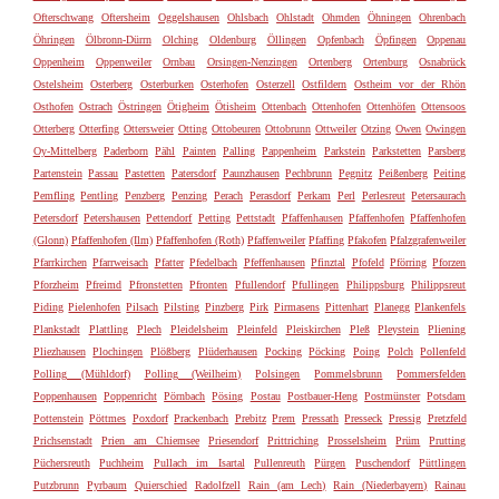
Ofterschwang
Oftersheim
Oggelshausen
Ohlsbach
Ohlstadt
Ohmden
Öhningen
Ohrenbach
Öhringen
Ölbronn-Dürrn
Olching
Oldenburg
Öllingen
Opfenbach
Öpfingen
Oppenau
Oppenheim
Oppenweiler
Ornbau
Orsingen-Nenzingen
Ortenberg
Ortenburg
Osnabrück
Ostelsheim
Osterberg
Osterburken
Osterhofen
Osterzell
Ostfildern
Ostheim vor der Rhön
Osthofen
Ostrach
Östringen
Ötigheim
Ötisheim
Ottenbach
Ottenhofen
Ottenhöfen
Ottensoos
Otterberg
Otterfing
Ottersweier
Otting
Ottobeuren
Ottobrunn
Ottweiler
Otzing
Owen
Owingen
Oy-Mittelberg
Paderborn
Pähl
Painten
Palling
Pappenheim
Parkstein
Parkstetten
Parsberg
Partenstein
Passau
Pastetten
Patersdorf
Paunzhausen
Pechbrunn
Pegnitz
Peißenberg
Peiting
Pemfling
Pentling
Penzberg
Penzing
Perach
Perasdorf
Perkam
Perl
Perlesreut
Petersaurach
Petersdorf
Petershausen
Pettendorf
Petting
Pettstadt
Pfaffenhausen
Pfaffenhofen
Pfaffenhofen
(Glonn)
Pfaffenhofen (Ilm)
Pfaffenhofen (Roth)
Pfaffenweiler
Pfaffing
Pfakofen
Pfalzgrafenweiler
Pfarrkirchen
Pfarrweisach
Pfatter
Pfedelbach
Pfeffenhausen
Pfinztal
Pfofeld
Pförring
Pforzen
Pforzheim
Pfreimd
Pfronstetten
Pfronten
Pfullendorf
Pfullingen
Philippsburg
Philippsreut
Piding
Pielenhofen
Pilsach
Pilsting
Pinzberg
Pirk
Pirmasens
Pittenhart
Planegg
Plankenfels
Plankstadt
Plattling
Plech
Pleidelsheim
Pleinfeld
Pleiskirchen
Pleß
Pleystein
Pliening
Pliezhausen
Plochingen
Plößberg
Plüderhausen
Pocking
Pöcking
Poing
Polch
Pollenfeld
Polling (Mühldorf)
Polling (Weilheim)
Polsingen
Pommelsbrunn
Pommersfelden
Poppenhausen
Poppenricht
Pörnbach
Pösing
Postau
Postbauer-Heng
Postmünster
Potsdam
Pottenstein
Pöttmes
Poxdorf
Prackenbach
Prebitz
Prem
Pressath
Presseck
Pressig
Pretzfeld
Prichsenstadt
Prien am Chiemsee
Priesendorf
Prittriching
Prosselsheim
Prüm
Prutting
Püchersreuth
Puchheim
Pullach im Isartal
Pullenreuth
Pürgen
Puschendorf
Püttlingen
Putzbrunn
Pyrbaum
Quierschied
Radolfzell
Rain (am Lech)
Rain (Niederbayern)
Rainau