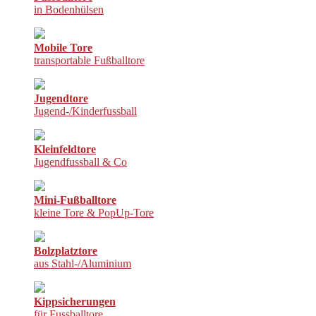
in Bodenhülsen
Mobile Tore
transportable Fußballtore
Jugendtore
Jugend-/Kinderfussball
Kleinfeldtore
Jugendfussball & Co
Mini-Fußballtore
kleine Tore & PopUp-Tore
Bolzplatztore
aus Stahl-/Aluminium
Kippsicherungen
für Fussballtore