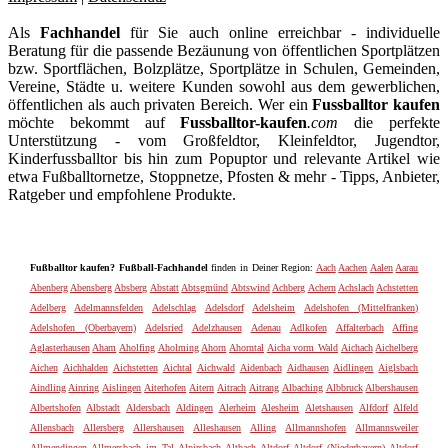
Als
Fachhandel
für Sie auch online erreichbar - individuelle
Beratung für die passende Bezäunung von öffentlichen Sportplätzen
bzw. Sportflächen, Bolzplätze, Sportplätze in Schulen, Gemeinden,
Vereine, Städte u. weitere Kunden sowohl aus dem gewerblichen,
öffentlichen als auch privaten Bereich. Wer ein
Fussballtor kaufen
möchte bekommt auf
Fussballtor-kaufen
.com
die perfekte
Unterstützung - vom Großfeldtor, Kleinfeldtor, Jugendtor,
Kinderfussballtor bis hin zum Popuptor und relevante Artikel wie
etwa Fußballtornetze, Stoppnetze, Pfosten & mehr - Tipps, Anbieter,
Ratgeber und empfohlene Produkte.
Fußballtor kaufen? Fußball-Fachhandel
finden in Deiner Region:
Aach
Aachen
Aalen
Aarau
Abenberg
Abensberg
Absberg
Abstatt
Abtsgmünd
Abtswind
Achberg
Achern
Achslach
Achstetten
Adelberg
Adelmannsfelden
Adelschlag
Adelsdorf
Adelsheim
Adelshofen (Mittelfranken)
Adelshofen (Oberbayern)
Adelsried
Adelzhausen
Adenau
Adlkofen
Affalterbach
Affing
Aglasterhausen
Aham
Aholfing
Aholming
Ahorn
Ahorntal
Aicha vorm Wald
Aichach
Aichelberg
Aichen
Aichhalden
Aichstetten
Aichtal
Aichwald
Aidenbach
Aidhausen
Aidlingen
Aiglsbach
Aindling
Ainring
Aislingen
Aiterhofen
Aitern
Aitrach
Aitrang
Albaching
Albbruck
Albershausen
Albertshofen
Albstadt
Aldersbach
Aldingen
Alerheim
Alesheim
Aletshausen
Alfdorf
Alfeld
Allensbach
Allersberg
Allershausen
Alleshausen
Alling
Allmannshofen
Allmannsweiler
Allmendingen
Allmersbach im Tal
Alpirsbach
Altbach
Altdorf
Altdorf (Niederbayern)
Altdorf