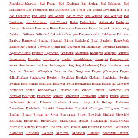
Rippoldsau-Schapbach
Bad Rodach
Bad Säckingen
Bad Saulgau
Bad Schönborn
Bad
Schussenried
Bad Sobernheim
Bad Staffelstein
Bad Steben
Bad Teinach-Zavelstein
Bad Tölz
Bad Überkingen
Bad Urach
Bad Waldsee
Bad Wiessee
Bad Wildbad
Bad Wimpfen
Bad
Windsheim
Bad Wörishofen
Bad Wurzach
Baden
Baden-Baden
Badenweiler
Bahlingen
Baienfurt
Baierbach
Baierbrunn
Baiern
Baiersbronn
Baiersdorf
Baindt
Baisweil
Balderschwang
Balgheim
Balingen
Ballendorf
Ballrechten-Dottingen
Baltmannsweiler
Balzhausen
Balzheim
Bamberg
Bammental
Barbing
Bärenthal
Bärnau
Bartholomä
Basel
Bastheim
Baudenbach
Baumholder
Baunach
Bayerbach (Rottal-Inn)
Bayerbach bei Ergoldsbach
Bayerisch Eisenstein
Bayerisch Gmain
Bayreuth
Bayrischzell
Bechhofen
Bechtsrieth
Beckingen
Beilngries
Beilstein
Beimerstetten
Bellenberg
Bempflingen
Bendorf
Benediktbeuern
Benningen
Benningen am
Neckar
Beratzhausen
Berching
Berchtesgaden
Berg
Berg (Oberfranken)
Berg (Starnberger See)
Berg bei Neumarkt (Oberpfalz)
Berg im Gau
Bergatreute
Bergen (Chiemgau)
Bergen
(Mittelfranken)
Berghaupten
Bergheim
Berghülen
Bergisch Gladbach
Bergkirchen
Berglen
Berglern
Bergrheinfeld
Bergtheim
Berkheim
Berlin
Bermatingen
Bernau
Bernau am Chiemsee
Bernbeuren
Berngau
Bernhardswald
Bernkastel-Kues
Bernried
Bernried (Starnberger See)
Bernstadt
Besigheim
Bessenbach
Betzdorf
Betzenstein
Betzenweiler
Betzigau
Beuren
Beuron
Beutelsbach
Bexbach
Biberach
Biberbach
Bibertal
Biburg
Bichl
Bidingen
Biebelried
Bieberehren
Biederbach
Bielefeld
Biessenhofen
Bietigheim-Bissingen
Billigheim
Binau
Bindlach
Bingen
Bingen am Rhein
Binswangen
Binzen
Birenbach
Birgland
Birkenfeld
Bischberg
Bischbrunn
Bischofsgrün
Bischofsheim (Rhön)
Bischofsmais
Bischofswiesen
Bischweier
Bisingen
Bissingen
Bissingen (Teck)
Bitburg
Bitz
Blaibach
Blaichach
Blankenbach
Blaubeuren
Blaufelden
Blaustein
Blieskastel
Blindheim
Blumberg
Bobenheim-Roxheim