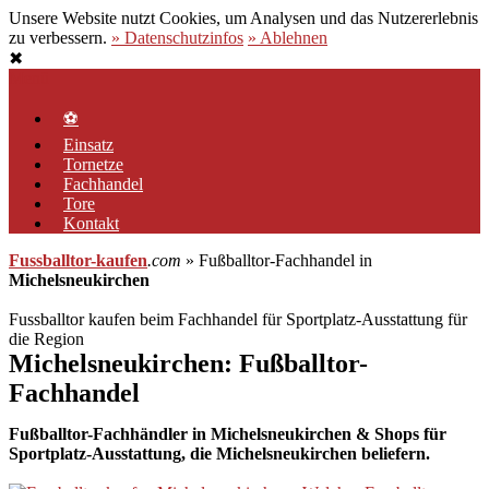
Unsere Website nutzt Cookies, um Analysen und das Nutzererlebnis
zu verbessern.
» Datenschutzinfos
» Ablehnen
✖
Zum
Menü
Inhalt
springen
⚽
Einsatz
Tornetze
Fachhandel
Tore
Kontakt
Fussballtor-kaufen
.com
» Fußballtor-Fachhandel in
Michelsneukirchen
Fussballtor kaufen beim Fachhandel für Sportplatz-Ausstattung für
die Region
Michelsneukirchen: Fußballtor-
Fachhandel
Fußballtor-Fachhändler in Michelsneukirchen & Shops für
Sportplatz-Ausstattung, die Michelsneukirchen beliefern.