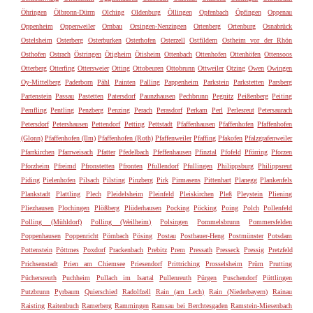
Öhringen
Ölbronn-Dürrn
Olching
Oldenburg
Öllingen
Opfenbach
Öpfingen
Oppenau
Oppenheim
Oppenweiler
Ornbau
Orsingen-Nenzingen
Ortenberg
Ortenburg
Osnabrück
Ostelsheim
Osterberg
Osterburken
Osterhofen
Osterzell
Ostfildern
Ostheim vor der Rhön
Osthofen
Ostrach
Östringen
Ötigheim
Ötisheim
Ottenbach
Ottenhofen
Ottenhöfen
Ottensoos
Otterberg
Otterfing
Ottersweier
Otting
Ottobeuren
Ottobrunn
Ottweiler
Otzing
Owen
Owingen
Oy-Mittelberg
Paderborn
Pähl
Painten
Palling
Pappenheim
Parkstein
Parkstetten
Parsberg
Partenstein
Passau
Pastetten
Patersdorf
Paunzhausen
Pechbrunn
Pegnitz
Peißenberg
Peiting
Pemfling
Pentling
Penzberg
Penzing
Perach
Perasdorf
Perkam
Perl
Perlesreut
Petersaurach
Petersdorf
Petershausen
Pettendorf
Petting
Pettstadt
Pfaffenhausen
Pfaffenhofen
Pfaffenhofen
(Glonn)
Pfaffenhofen (Ilm)
Pfaffenhofen (Roth)
Pfaffenweiler
Pfaffing
Pfakofen
Pfalzgrafenweiler
Pfarrkirchen
Pfarrweisach
Pfatter
Pfedelbach
Pfeffenhausen
Pfinztal
Pfofeld
Pförring
Pforzen
Pforzheim
Pfreimd
Pfronstetten
Pfronten
Pfullendorf
Pfullingen
Philippsburg
Philippsreut
Piding
Pielenhofen
Pilsach
Pilsting
Pinzberg
Pirk
Pirmasens
Pittenhart
Planegg
Plankenfels
Plankstadt
Plattling
Plech
Pleidelsheim
Pleinfeld
Pleiskirchen
Pleß
Pleystein
Pliening
Pliezhausen
Plochingen
Plößberg
Plüderhausen
Pocking
Pöcking
Poing
Polch
Pollenfeld
Polling (Mühldorf)
Polling (Weilheim)
Polsingen
Pommelsbrunn
Pommersfelden
Poppenhausen
Poppenricht
Pörnbach
Pösing
Postau
Postbauer-Heng
Postmünster
Potsdam
Pottenstein
Pöttmes
Poxdorf
Prackenbach
Prebitz
Prem
Pressath
Presseck
Pressig
Pretzfeld
Prichsenstadt
Prien am Chiemsee
Priesendorf
Prittriching
Prosselsheim
Prüm
Prutting
Püchersreuth
Puchheim
Pullach im Isartal
Pullenreuth
Pürgen
Puschendorf
Püttlingen
Putzbrunn
Pyrbaum
Quierschied
Radolfzell
Rain (am Lech)
Rain (Niederbayern)
Rainau
Raisting
Raitenbuch
Ramerberg
Rammingen
Ramsau bei Berchtesgaden
Ramstein-Miesenbach