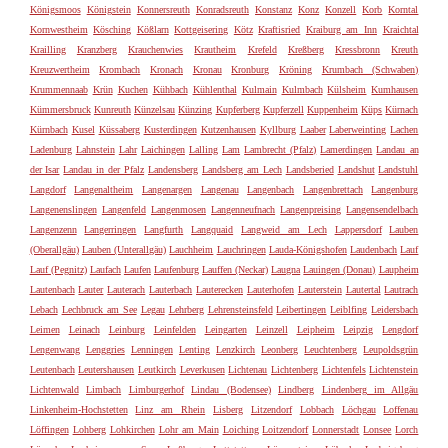
Königsmoos
Königstein
Konnersreuth
Konradsreuth
Konstanz
Konz
Konzell
Korb
Korntal
Kornwestheim
Kösching
Kößlarn
Kottgeisering
Kötz
Kraftisried
Kraiburg am Inn
Kraichtal
Krailling
Kranzberg
Krauchenwies
Krautheim
Krefeld
Kreßberg
Kressbronn
Kreuth
Kreuzwertheim
Krombach
Kronach
Kronau
Kronburg
Kröning
Krumbach (Schwaben)
Krummennaab
Krün
Kuchen
Kühbach
Kühlenthal
Kulmain
Kulmbach
Külsheim
Kumhausen
Kümmersbruck
Kunreuth
Künzelsau
Künzing
Kupferberg
Kupferzell
Kuppenheim
Küps
Kürnach
Kürnbach
Kusel
Küssaberg
Kusterdingen
Kutzenhausen
Kyllburg
Laaber
Laberweinting
Lachen
Ladenburg
Lahnstein
Lahr
Laichingen
Lalling
Lam
Lambrecht (Pfalz)
Lamerdingen
Landau an
der Isar
Landau in der Pfalz
Landensberg
Landsberg am Lech
Landsberied
Landshut
Landstuhl
Langdorf
Langenaltheim
Langenargen
Langenau
Langenbach
Langenbrettach
Langenburg
Langenenslingen
Langenfeld
Langenmosen
Langenneufnach
Langenpreising
Langensendelbach
Langenzenn
Langerringen
Langfurth
Langquaid
Langweid am Lech
Lappersdorf
Lauben
(Oberallgäu)
Lauben (Unterallgäu)
Lauchheim
Lauchringen
Lauda-Königshofen
Laudenbach
Lauf
Lauf (Pegnitz)
Laufach
Laufen
Laufenburg
Lauffen (Neckar)
Laugna
Lauingen (Donau)
Laupheim
Lautenbach
Lauter
Lauterach
Lauterbach
Lauterecken
Lauterhofen
Lauterstein
Lautertal
Lautrach
Lebach
Lechbruck am See
Legau
Lehrberg
Lehrensteinsfeld
Leibertingen
Leiblfing
Leidersbach
Leimen
Leinach
Leinburg
Leinfelden
Leingarten
Leinzell
Leipheim
Leipzig
Lengdorf
Lengenwang
Lenggries
Lenningen
Lenting
Lenzkirch
Leonberg
Leuchtenberg
Leupoldsgrün
Leutenbach
Leutershausen
Leutkirch
Leverkusen
Lichtenau
Lichtenberg
Lichtenfels
Lichtenstein
Lichtenwald
Limbach
Limburgerhof
Lindau (Bodensee)
Lindberg
Lindenberg im Allgäu
Linkenheim-Hochstetten
Linz am Rhein
Lisberg
Litzendorf
Lobbach
Löchgau
Loffenau
Löffingen
Lohberg
Lohkirchen
Lohr am Main
Loiching
Loitzendorf
Lonnerstadt
Lonsee
Lorch