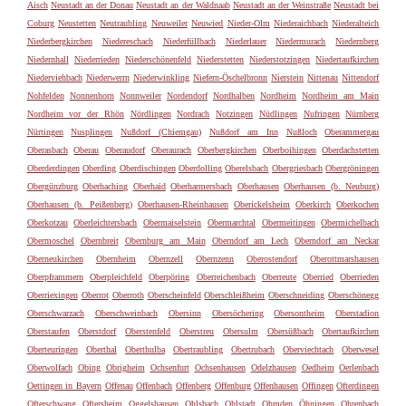
Aisch
Neustadt an der Donau
Neustadt an der Waldnaab
Neustadt an der Weinstraße
Neustadt bei
Coburg
Neustetten
Neutraubling
Neuweiler
Neuwied
Nieder-Olm
Niederaichbach
Niederalteich
Niederbergkirchen
Niedereschach
Niederfüllbach
Niederlauer
Niedermurach
Niedernberg
Niedernhall
Niederrieden
Niederschönenfeld
Niederstetten
Niederstotzingen
Niedertaufkirchen
Niederviehbach
Niederwerrn
Niederwinkling
Niefern-Öschelbronn
Nierstein
Nittenau
Nittendorf
Nohfelden
Nonnenhorn
Nonnweiler
Nordendorf
Nordhalben
Nordheim
Nordheim am Main
Nordheim vor der Rhön
Nördlingen
Nordrach
Notzingen
Nüdlingen
Nufringen
Nürnberg
Nürtingen
Nusplingen
Nußdorf (Chiemgau)
Nußdorf am Inn
Nußloch
Oberammergau
Oberasbach
Oberau
Oberaudorf
Oberaurach
Oberbergkirchen
Oberboihingen
Oberdachstetten
Oberderdingen
Oberding
Oberdischingen
Oberdolling
Oberelsbach
Obergriesbach
Obergröningen
Obergünzburg
Oberhaching
Oberhaid
Oberharmersbach
Oberhausen
Oberhausen (b. Neuburg)
Oberhausen (b. Peißenberg)
Oberhausen-Rheinhausen
Oberickelsheim
Oberkirch
Oberkochen
Oberkotzau
Oberleichtersbach
Obermaiselstein
Obermarchtal
Obermeitingen
Obermichelbach
Obermoschel
Obernbreit
Obernburg am Main
Oberndorf am Lech
Oberndorf am Neckar
Oberneukirchen
Obernheim
Obernzell
Obernzenn
Oberostendorf
Oberottmarshausen
Oberpframmern
Oberpleichfeld
Oberpöring
Oberreichenbach
Oberreute
Oberried
Oberrieden
Oberriexingen
Oberrot
Oberroth
Oberscheinfeld
Oberschleißheim
Oberschneiding
Oberschönegg
Oberschwarzach
Oberschweinbach
Obersinn
Obersöchering
Obersontheim
Oberstadion
Oberstaufen
Oberstdorf
Oberstenfeld
Oberstreu
Obersulm
Obersüßbach
Obertaufkirchen
Oberteuringen
Oberthal
Oberthulba
Obertraubling
Obertrubach
Oberviechtach
Oberwesel
Oberwolfach
Obing
Obrigheim
Ochsenfurt
Ochsenhausen
Odelzhausen
Oedheim
Oerlenbach
Oettingen in Bayern
Offenau
Offenbach
Offenberg
Offenburg
Offenhausen
Offingen
Ofterdingen
Ofterschwang
Oftersheim
Oggelshausen
Ohlsbach
Ohlstadt
Ohmden
Öhningen
Ohrenbach