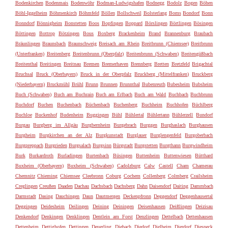
Bodenkirchen
Bodenmais
Bodenwöhr
Bodman-Ludwigshafen
Bodnegg
Bodolz
Bogen
Böhen
Böhl-Iggelheim
Böhmenkirch
Böhmfeld
Böllen
Bollschweil
Bolsterlang
Boms
Bondorf
Bonn
Bonndorf
Bönnigheim
Bonstetten
Boos
Bopfingen
Boppard
Börslingen
Börtlingen
Bösingen
Böttingen
Bottrop
Bötzingen
Bous
Boxberg
Brackenheim
Brand
Brannenburg
Braubach
Bräunlingen
Braunsbach
Braunschweig
Breisach am Rhein
Breitbrunn (Chiemsee)
Breitbrunn
(Unterfranken)
Breitenberg
Breitenbrunn (Oberpfalz)
Breitenbrunn (Schwaben)
Breitengüßbach
Breitenthal
Breitingen
Breitnau
Bremen
Bremerhaven
Brennberg
Bretten
Bretzfeld
Brigachtal
Bruchsal
Bruck (Oberbayern)
Bruck in der Oberpfalz
Bruckberg (Mittelfranken)
Bruckberg
(Niederbayern)
Bruckmühl
Brühl
Brunn
Brunnen
Brunnthal
Bubenreuth
Bubesheim
Bubsheim
Buch (Schwaben)
Buch am Buchrain
Buch am Erlbach
Buch am Wald
Buchbach
Buchbrunn
Buchdorf
Buchen
Buchenbach
Büchenbach
Buchenberg
Buchheim
Buchhofen
Büchlberg
Buchloe
Buckenhof
Budenheim
Buggingen
Bühl
Bühlertal
Bühlertann
Bühlerzell
Bundorf
Burgau
Burgberg im Allgäu
Burgbernheim
Burgebrach
Burggen
Burghaslach
Burghausen
Burgheim
Burgkirchen an der Alz
Burgkunstadt
Burglauer
Burglengenfeld
Burgoberbach
Burgpreppach
Burgrieden
Burgsalach
Burgsinn
Bürgstadt
Burgstetten
Burgthann
Burgwindheim
Burk
Burkardroth
Burladingen
Burtenbach
Büsingen
Buttenheim
Buttenwiesen
Bütthard
Buxheim (Oberbayern)
Buxheim (Schwaben)
Cadolzburg
Calw
Castell
Cham
Chamerau
Chemnitz
Chieming
Chiemsee
Cleebronn
Coburg
Cochem
Collenberg
Colmberg
Crailsheim
Creglingen
Creußen
Daaden
Dachau
Dachsbach
Dachsberg
Dahn
Daisendorf
Daiting
Dammbach
Darmstadt
Dasing
Dauchingen
Daun
Dautmergen
Deckenpfronn
Deggendorf
Deggenhausertal
Deggingen
Deidesheim
Deilingen
Deining
Deiningen
Deisenhausen
Deißlingen
Deizisau
Denkendorf
Denkingen
Denklingen
Dentlein am Forst
Denzlingen
Dettelbach
Dettenhausen
Dettenheim
Dettighofen
Dettingen
Deuerling
Diebach
Diedorf
Dielheim
Dierdorf
Diespeck