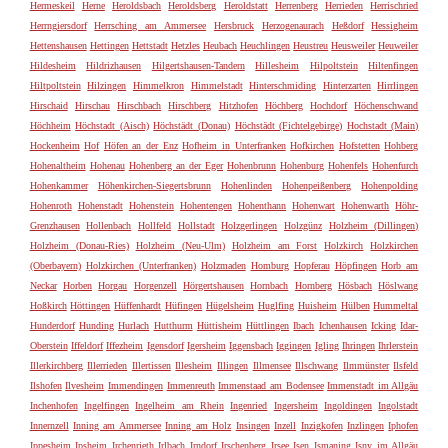
Hermeskeil
Herne
Heroldsbach
Heroldsberg
Heroldstatt
Herrenberg
Herrieden
Herrischried
Herrngiersdorf
Herrsching am Ammersee
Hersbruck
Herzogenaurach
Heßdorf
Hessigheim
Hettenshausen
Hettingen
Hettstadt
Hetzles
Heubach
Heuchlingen
Heustreu
Heusweiler
Heuweiler
Hildesheim
Hildrizhausen
Hilgertshausen-Tandern
Hillesheim
Hilpoltstein
Hiltenfingen
Hiltpoltstein
Hilzingen
Himmelkron
Himmelstadt
Hinterschmiding
Hinterzarten
Hirrlingen
Hirschaid
Hirschau
Hirschbach
Hirschberg
Hitzhofen
Höchberg
Hochdorf
Höchenschwand
Höchheim
Höchstadt (Aisch)
Höchstädt (Donau)
Höchstädt (Fichtelgebirge)
Hochstadt (Main)
Hockenheim
Hof
Höfen an der Enz
Hofheim in Unterfranken
Hofkirchen
Hofstetten
Hohberg
Hohenaltheim
Hohenau
Hohenberg an der Eger
Hohenbrunn
Hohenburg
Hohenfels
Hohenfurch
Hohenkammer
Höhenkirchen-Siegertsbrunn
Hohenlinden
Hohenpeißenberg
Hohenpolding
Hohenroth
Hohenstadt
Hohenstein
Hohentengen
Hohenthann
Hohenwart
Hohenwarth
Höhr-
Grenzhausen
Hollenbach
Hollfeld
Hollstadt
Holzgerlingen
Holzgünz
Holzheim (Dillingen)
Holzheim (Donau-Ries)
Holzheim (Neu-Ulm)
Holzheim am Forst
Holzkirch
Holzkirchen
(Oberbayern)
Holzkirchen (Unterfranken)
Holzmaden
Homburg
Hopferau
Höpfingen
Horb am
Neckar
Horben
Horgau
Horgenzell
Hörgertshausen
Hornbach
Hornberg
Hösbach
Höslwang
Hoßkirch
Höttingen
Hüffenhardt
Hüfingen
Hügelsheim
Huglfing
Huisheim
Hülben
Hummeltal
Hunderdorf
Hunding
Hurlach
Hutthurm
Hüttisheim
Hüttlingen
Ibach
Ichenhausen
Icking
Idar-
Oberstein
Iffeldorf
Iffezheim
Igensdorf
Igersheim
Iggensbach
Iggingen
Igling
Ihringen
Ihrlerstein
Illerkirchberg
Illerrieden
Illertissen
Illesheim
Illingen
Illmensee
Illschwang
Ilmmünster
Ilsfeld
Ilshofen
Ilvesheim
Immendingen
Immenreuth
Immenstaad am Bodensee
Immenstadt im Allgäu
Inchenhofen
Ingelfingen
Ingelheim am Rhein
Ingenried
Ingersheim
Ingoldingen
Ingolstadt
Innernzell
Inning am Ammersee
Inning am Holz
Insingen
Inzell
Inzigkofen
Inzlingen
Iphofen
Ippesheim
Ipsheim
Irchenrieth
Irlbach
Irndorf
Irschenberg
Irsee
Isen
Ismaning
Isny im Allgäu