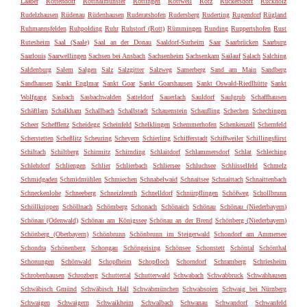
Laaber
Rottendorf
Rotthalmünster
Röttingen
Rottweil
Rötz
Rückersdorf
Rückholz
Rudelzhausen
Rüdenau
Rüdenhausen
Ruderatshofen
Rudersberg
Ruderting
Rugendorf
Rügland
Ruhmannsfelden
Ruhpolding
Ruhr
Ruhstorf (Rott)
Rümmingen
Runding
Ruppertshofen
Rust
Rutesheim
Saal (Saale)
Saal an der Donau
Saaldorf-Surheim
Saar
Saarbrücken
Saarburg
Saarlouis
Saarwellingen
Sachsen bei Ansbach
Sachsenheim
Sachsenkam
Sailauf
Salach
Salching
Saldenburg
Salem
Salgen
Salz
Salzgitter
Salzweg
Samerberg
Sand am Main
Sandberg
Sandhausen
Sankt Englmar
Sankt Goar
Sankt Goarshausen
Sankt Oswald-Riedlhütte
Sankt
Wolfgang
Sasbach
Sasbachwalden
Satteldorf
Sauerlach
Sauldorf
Saulgrub
Schaffhausen
Schäftlarn
Schalkham
Schallbach
Schallstadt
Schauenstein
Schaufling
Schechen
Schechingen
Scheer
Schefflenz
Scheidegg
Scheinfeld
Schelklingen
Schemmerhofen
Schenkenzell
Schernfeld
Scherstetten
Scheßlitz
Scheuring
Scheyern
Schierling
Schifferstadt
Schiffweiler
Schillingsfürst
Schiltach
Schiltberg
Schirmitz
Schirnding
Schlaitdorf
Schlammersdorf
Schlat
Schleching
Schlehdorf
Schliengen
Schlier
Schlierbach
Schliersee
Schluchsee
Schlüsselfeld
Schmelz
Schmidgaden
Schmidmühlen
Schmiechen
Schnabelwaid
Schnaitsee
Schnaittach
Schnaittenbach
Schneckenlohe
Schneeberg
Schneizlreuth
Schnelldorf
Schnürpflingen
Schöfweg
Schollbrunn
Schöllkrippen
Schöllnach
Schömberg
Schonach
Schönaich
Schönau
Schönau (Niederbayern)
Schönau (Odenwald)
Schönau am Königssee
Schönau an der Brend
Schönberg (Niederbayern)
Schönberg (Oberbayern)
Schönbrunn
Schönbrunn im Steigerwald
Schondorf am Ammersee
Schondra
Schönenberg
Schongau
Schöngeising
Schönsee
Schonstett
Schöntal
Schönthal
Schonungen
Schönwald
Schopfheim
Schopfloch
Schorndorf
Schramberg
Schriesheim
Schrobenhausen
Schrozberg
Schuttertal
Schutterwald
Schwabach
Schwabbruck
Schwabhausen
Schwäbisch Gmünd
Schwäbisch Hall
Schwabmünchen
Schwabsoien
Schwaig bei Nürnberg
Schwaigen
Schwaigern
Schwaikheim
Schwalbach
Schwanau
Schwandorf
Schwanfeld