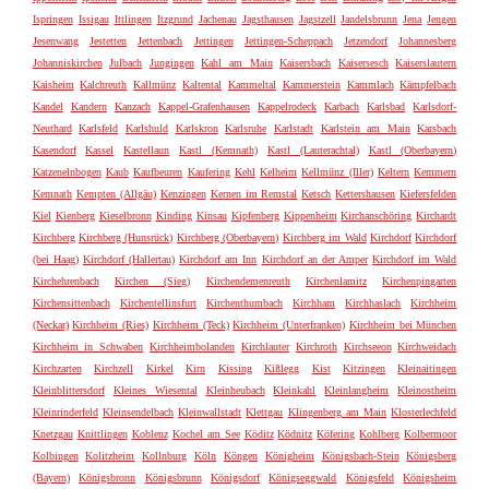
Ispringen
Issigau
Ittlingen
Itzgrund
Jachenau
Jagsthausen
Jagstzell
Jandelsbrunn
Jena
Jengen
Jesenwang
Jestetten
Jettenbach
Jettingen
Jettingen-Scheppach
Jetzendorf
Johannesberg
Johanniskirchen
Julbach
Jungingen
Kahl am Main
Kaisersbach
Kaisersesch
Kaiserslautern
Kaisheim
Kalchreuth
Kallmünz
Kaltental
Kammeltal
Kammerstein
Kammlach
Kämpfelbach
Kandel
Kandern
Kanzach
Kappel-Grafenhausen
Kappelrodeck
Karbach
Karlsbad
Karlsdorf-
Neuthard
Karlsfeld
Karlshuld
Karlskron
Karlsruhe
Karlstadt
Karlstein am Main
Karsbach
Kasendorf
Kassel
Kastellaun
Kastl (Kemnath)
Kastl (Lauterachtal)
Kastl (Oberbayern)
Katzenelnbogen
Kaub
Kaufbeuren
Kaufering
Kehl
Kelheim
Kellmünz (Iller)
Keltern
Kemmern
Kemnath
Kempten (Allgäu)
Kenzingen
Kernen im Remstal
Ketsch
Kettershausen
Kiefersfelden
Kiel
Kienberg
Kieselbronn
Kinding
Kinsau
Kipfenberg
Kippenheim
Kirchanschöring
Kirchardt
Kirchberg
Kirchberg (Hunsrück)
Kirchberg (Oberbayern)
Kirchberg im Wald
Kirchdorf
Kirchdorf
(bei Haag)
Kirchdorf (Hallertau)
Kirchdorf am Inn
Kirchdorf an der Amper
Kirchdorf im Wald
Kirchehrenbach
Kirchen (Sieg)
Kirchendemenreuth
Kirchenlamitz
Kirchenpingarten
Kirchensittenbach
Kirchentellinsfurt
Kirchenthumbach
Kirchham
Kirchhaslach
Kirchheim
(Neckar)
Kirchheim (Ries)
Kirchheim (Teck)
Kirchheim (Unterfranken)
Kirchheim bei München
Kirchheim in Schwaben
Kirchheimbolanden
Kirchlauter
Kirchroth
Kirchseeon
Kirchweidach
Kirchzarten
Kirchzell
Kirkel
Kirn
Kissing
Kißlegg
Kist
Kitzingen
Kleinaitingen
Kleinblittersdorf
Kleines Wiesental
Kleinheubach
Kleinkahl
Kleinlangheim
Kleinostheim
Kleinrinderfeld
Kleinsendelbach
Kleinwallstadt
Klettgau
Klingenberg am Main
Klosterlechfeld
Knetzgau
Knittlingen
Koblenz
Kochel am See
Köditz
Ködnitz
Köfering
Kohlberg
Kolbermoor
Kolbingen
Kolitzheim
Kollnburg
Köln
Köngen
Königheim
Königsbach-Stein
Königsberg
(Bayern)
Königsbronn
Königsbrunn
Königsdorf
Königseggwald
Königsfeld
Königsheim