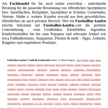
Als
Fachhandel
für Sie auch online erreichbar - individuelle
Beratung für die passende Bezäunung von öffentlichen Sportplätzen
bzw. Sportflächen, Bolzplätze, Sportplätze in Schulen, Gemeinden,
Vereine, Städte u. weitere Kunden sowohl aus dem gewerblichen,
öffentlichen als auch privaten Bereich. Wer ein
Fussballtor kaufen
möchte bekommt auf
Fussballtor-kaufen
.com
die perfekte
Unterstützung - vom Großfeldtor, Kleinfeldtor, Jugendtor,
Kinderfussballtor bis hin zum Popuptor und relevante Artikel wie
etwa Fußballtornetze, Stoppnetze, Pfosten & mehr - Tipps, Anbieter,
Ratgeber und empfohlene Produkte.
Fußballtor kaufen? Fußball-Fachhandel
finden in Deiner Region:
Aach
Aachen
Aalen
Aarau
Abenberg
Abensberg
Absberg
Abstatt
Abtsgmünd
Abtswind
Achberg
Achern
Achslach
Achstetten
Adelberg
Adelmannsfelden
Adelschlag
Adelsdorf
Adelsheim
Adelshofen (Mittelfranken)
Adelshofen (Oberbayern)
Adelsried
Adelzhausen
Adenau
Adlkofen
Affalterbach
Affing
Aglasterhausen
Aham
Aholfing
Aholming
Ahorn
Ahorntal
Aicha vorm Wald
Aichach
Aichelberg
Aichen
Aichhalden
Aichstetten
Aichtal
Aichwald
Aidenbach
Aidhausen
Aidlingen
Aiglsbach
Aindling
Ainring
Aislingen
Aiterhofen
Aitern
Aitrach
Aitrang
Albaching
Albbruck
Albershausen
Albertshofen
Albstadt
Aldersbach
Aldingen
Alerheim
Alesheim
Aletshausen
Alfdorf
Alfeld
Allensbach
Allersberg
Allershausen
Alleshausen
Alling
Allmannshofen
Allmannsweiler
Allmendingen
Allmersbach im Tal
Alpirsbach
Altbach
Altdorf
Altdorf (Niederbayern)
Altdorf