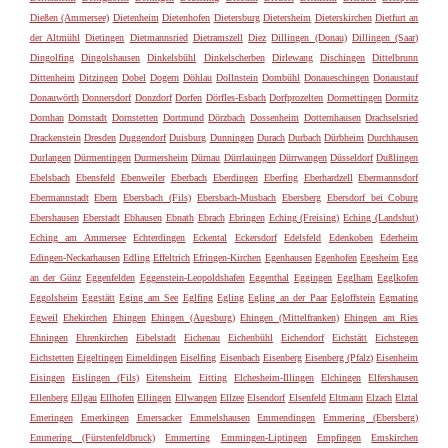
Dießen (Ammersee)
Dietenheim
Dietenhofen
Dietersburg
Dietersheim
Dieterskirchen
Dietfurt an
der Altmühl
Dietingen
Dietmannsried
Dietramszell
Diez
Dillingen (Donau)
Dillingen (Saar)
Dingolfing
Dingolshausen
Dinkelsbühl
Dinkelscherben
Dirlewang
Dischingen
Dittelbrunn
Dittenheim
Ditzingen
Dobel
Dogern
Döhlau
Dollnstein
Dombühl
Donaueschingen
Donaustauf
Donauwörth
Donnersdorf
Donzdorf
Dorfen
Dörfles-Esbach
Dorfprozelten
Dormettingen
Dormitz
Dornhan
Dornstadt
Dornstetten
Dortmund
Dörzbach
Dossenheim
Dotternhausen
Drachselsried
Drackenstein
Dresden
Duggendorf
Duisburg
Dunningen
Durach
Durbach
Dürbheim
Durchhausen
Durlangen
Dürmentingen
Durmersheim
Dürnau
Dürrlauingen
Dürrwangen
Düsseldorf
Dußlingen
Ebelsbach
Ebensfeld
Ebenweiler
Eberbach
Eberdingen
Eberfing
Eberhardzell
Ebermannsdorf
Ebermannstadt
Ebern
Ebersbach (Fils)
Ebersbach-Musbach
Ebersberg
Ebersdorf bei Coburg
Ebershausen
Eberstadt
Ebhausen
Ebnath
Ebrach
Ebringen
Eching (Freising)
Eching (Landshut)
Eching am Ammersee
Echterdingen
Eckental
Eckersdorf
Edelsfeld
Edenkoben
Ederheim
Edingen-Neckarhausen
Edling
Effeltrich
Efringen-Kirchen
Egenhausen
Egenhofen
Egesheim
Egg
an der Günz
Eggenfelden
Eggenstein-Leopoldshafen
Eggenthal
Eggingen
Egglham
Egglkofen
Eggolsheim
Eggstätt
Eging am See
Eglfing
Egling
Egling an der Paar
Egloffstein
Egmating
Egweil
Ehekirchen
Ehingen
Ehingen (Augsburg)
Ehingen (Mittelfranken)
Ehingen am Ries
Ehningen
Ehrenkirchen
Eibelstadt
Eichenau
Eichenbühl
Eichendorf
Eichstätt
Eichstegen
Eichstetten
Eigeltingen
Eimeldingen
Eiselfing
Eisenbach
Eisenberg
Eisenberg (Pfalz)
Eisenheim
Eisingen
Eislingen (Fils)
Eitensheim
Eitting
Elchesheim-Illingen
Elchingen
Elfershausen
Ellenberg
Ellgau
Ellhofen
Ellingen
Ellwangen
Ellzee
Elsendorf
Elsenfeld
Eltmann
Elzach
Elztal
Emeringen
Emerkingen
Emersacker
Emmelshausen
Emmendingen
Emmering (Ebersberg)
Emmering (Fürstenfeldbruck)
Emmerting
Emmingen-Liptingen
Empfingen
Emskirchen