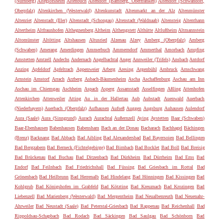
(Nürnberg)
Alteglofsheim
Altenbuch
Altendorf (Bamberg, Oberfranken)
Altendorf (Schwandorf,
Oberpfalz)
Altenkirchen (Westerwald)
Altenkunstadt
Altenmarkt an der Alz
Altenmünster
Altenriet
Altenstadt (Iller)
Altenstadt (Schongau)
Altenstadt (Waldnaab)
Altensteig
Altenthann
Altertheim
Altfraunhofen
Althegnenberg
Altheim
Althengstett
Althütte
Altlußheim
Altmannstein
Altomünster
Altötting
Altshausen
Altusried
Alzenau
Alzey
Amberg (Oberpfalz)
Amberg
(Schwaben)
Amerang
Amerdingen
Ammerbuch
Ammerndorf
Ammerthal
Amorbach
Ampfing
Amstetten
Amtzell
Andechs
Andernach
Angelbachtal
Anger
Annweiler (Trifels)
Ansbach
Antdorf
Anzing
Apfeldorf
Apfeltrach
Appenweier
Arberg
Aresing
Argenbühl
Arnbruck
Arnschwang
Arnstein
Arnstorf
Arrach
Arzberg
Asbach-Bäumenheim
Ascha
Aschaffenburg
Aschau am Inn
Aschau im Chiemgau
Aschheim
Aspach
Asperg
Assamstadt
Asselfingen
Aßling
Attenhofen
Attenkirchen
Attenweiler
Atting
Au in der Hallertau
Aub
Aubstadt
Auenwald
Auerbach
(Niederbayern)
Auerbach (Oberpfalz)
Aufhausen
Aufseß
Auggen
Augsburg
Auhausen
Aulendorf
Aura (Saale)
Aura (Sinngrund)
Aurach
Aurachtal
Außernzell
Aying
Aystetten
Baar (Schwaben)
Baar-Ebenhausen
Babenhausen
Babensham
Bach an der Donau
Bacharach
Bachhagel
Bächingen
(Brenz)
Backnang
Bad Abbach
Bad Aibling
Bad Alexandersbad
Bad Bayersoien
Bad Bellingen
Bad Bergzabern
Bad Berneck (Fichtelgebirge)
Bad Birnbach
Bad Bocklet
Bad Boll
Bad Breisig
Bad Brückenau
Bad Buchau
Bad Ditzenbach
Bad Dürkheim
Bad Dürrheim
Bad Ems
Bad
Endorf
Bad Feilnbach
Bad Friedrichshall
Bad Füssing
Bad Griesbach im Rottal
Bad
Grönenbach
Bad Heilbrunn
Bad Herrenalb
Bad Hindelang
Bad Hönningen
Bad Kissingen
Bad
Kohlgrub
Bad Königshofen im Grabfeld
Bad Kötzting
Bad Kreuznach
Bad Krozingen
Bad
Liebenzell
Bad Marienberg (Westerwald)
Bad Mergentheim
Bad Neualbenreuth
Bad Neuenahr-
Ahrweiler
Bad Neustadt (Saale)
Bad Peterstal-Griesbach
Bad Rappenau
Bad Reichenhall
Bad
Rippoldsau-Schapbach
Bad Rodach
Bad Säckingen
Bad Saulgau
Bad Schönborn
Bad