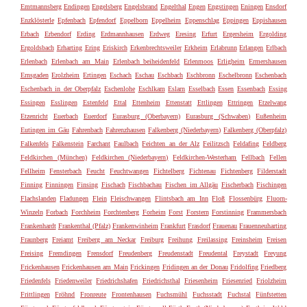
Emtmannsberg
Endingen
Engelsberg
Engelsbrand
Engelthal
Engen
Engstingen
Eningen
Ensdorf
Enzklösterle
Epfenbach
Epfendorf
Eppelborn
Eppelheim
Eppenschlag
Eppingen
Eppishausen
Erbach
Erbendorf
Erding
Erdmannhausen
Erdweg
Eresing
Erfurt
Ergersheim
Ergolding
Ergoldsbach
Erharting
Ering
Eriskirch
Erkenbrechtsweiler
Erkheim
Erlabrunn
Erlangen
Erlbach
Erlenbach
Erlenbach am Main
Erlenbach beiheidenfeld
Erlenmoos
Erligheim
Ermershausen
Ernsgaden
Erolzheim
Ertingen
Eschach
Eschau
Eschbach
Eschbronn
Eschelbronn
Eschenbach
Eschenbach in der Oberpfalz
Eschenlohe
Eschlkam
Eslarn
Esselbach
Essen
Essenbach
Essing
Essingen
Esslingen
Estenfeld
Ettal
Ettenheim
Ettenstatt
Ettlingen
Ettringen
Etzelwang
Etzenricht
Euerbach
Euerdorf
Eurasburg (Oberbayern)
Eurasburg (Schwaben)
Eußenheim
Eutingen im Gäu
Fahrenbach
Fahrenzhausen
Falkenberg (Niederbayern)
Falkenberg (Oberpfalz)
Falkenfels
Falkenstein
Farchant
Faulbach
Feichten an der Alz
Feilitzsch
Feldafing
Feldberg
Feldkirchen (München)
Feldkirchen (Niederbayern)
Feldkirchen-Westerham
Fellbach
Fellen
Fellheim
Fensterbach
Feucht
Feuchtwangen
Fichtelberg
Fichtenau
Fichtenberg
Filderstadt
Finning
Finningen
Finsing
Fischach
Fischbachau
Fischen im Allgäu
Fischerbach
Fischingen
Flachslanden
Fladungen
Flein
Fleischwangen
Flintsbach am Inn
Floß
Flossenbürg
Fluorn-
Winzeln
Forbach
Forchheim
Forchtenberg
Forheim
Forst
Forstern
Forstinning
Frammersbach
Frankenhardt
Frankenthal (Pfalz)
Frankenwinheim
Frankfurt
Frasdorf
Frauenau
Frauenneuharting
Fraunberg
Freiamt
Freiberg am Neckar
Freiburg
Freihung
Freilassing
Freinsheim
Freisen
Freising
Fremdingen
Frensdorf
Freudenberg
Freudenstadt
Freudental
Freystadt
Freyung
Frickenhausen
Frickenhausen am Main
Frickingen
Fridingen an der Donau
Fridolfing
Friedberg
Friedenfels
Friedenweiler
Friedrichshafen
Friedrichsthal
Friesenheim
Friesenried
Friolzheim
Frittlingen
Fröhnd
Fronreute
Frontenhausen
Fuchsmühl
Fuchsstadt
Fuchstal
Fünfstetten