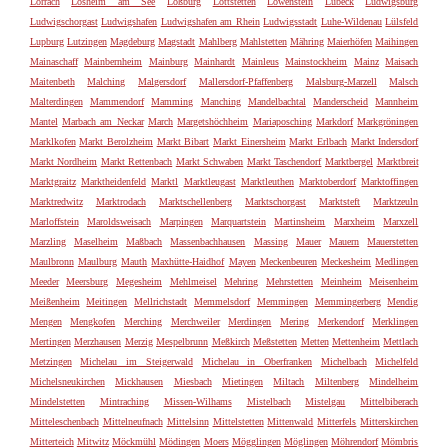
Lörrach
Losheim am See
Loßburg
Lottstetten
Löwenstein
Lübeck
Ludwigsburg
Ludwigschorgast
Ludwigshafen
Ludwigshafen am Rhein
Ludwigsstadt
Luhe-Wildenau
Lülsfeld
Lupburg
Lutzingen
Magdeburg
Magstadt
Mahlberg
Mahlstetten
Mähring
Maierhöfen
Maihingen
Mainaschaff
Mainbernheim
Mainburg
Mainhardt
Mainleus
Mainstockheim
Mainz
Maisach
Maitenbeth
Malching
Malgersdorf
Mallersdorf-Pfaffenberg
Malsburg-Marzell
Malsch
Malterdingen
Mammendorf
Mamming
Manching
Mandelbachtal
Manderscheid
Mannheim
Mantel
Marbach am Neckar
March
Margetshöchheim
Mariaposching
Markdorf
Markgröningen
Marklkofen
Markt Berolzheim
Markt Bibart
Markt Einersheim
Markt Erlbach
Markt Indersdorf
Markt Nordheim
Markt Rettenbach
Markt Schwaben
Markt Taschendorf
Marktbergel
Marktbreit
Marktgraitz
Marktheidenfeld
Marktl
Marktleugast
Marktleuthen
Marktoberdorf
Marktoffingen
Marktredwitz
Marktrodach
Marktschellenberg
Marktschorgast
Marktsteft
Marktzeuln
Marloffstein
Maroldsweisach
Marpingen
Marquartstein
Martinsheim
Marxheim
Marxzell
Marzling
Maselheim
Maßbach
Massenbachhausen
Massing
Mauer
Mauern
Mauerstetten
Maulbronn
Maulburg
Mauth
Maxhütte-Haidhof
Mayen
Meckenbeuren
Meckesheim
Medlingen
Meeder
Meersburg
Megesheim
Mehlmeisel
Mehring
Mehrstetten
Meinheim
Meisenheim
Meißenheim
Meitingen
Mellrichstadt
Memmelsdorf
Memmingen
Memmingerberg
Mendig
Mengen
Mengkofen
Merching
Merchweiler
Merdingen
Mering
Merkendorf
Merklingen
Mertingen
Merzhausen
Merzig
Mespelbrunn
Meßkirch
Meßstetten
Metten
Mettenheim
Mettlach
Metzingen
Michelau im Steigerwald
Michelau in Oberfranken
Michelbach
Michelfeld
Michelsneukirchen
Mickhausen
Miesbach
Mietingen
Miltach
Miltenberg
Mindelheim
Mindelstetten
Mintraching
Missen-Wilhams
Mistelbach
Mistelgau
Mittelbiberach
Mitteleschenbach
Mittelneufnach
Mittelsinn
Mittelstetten
Mittenwald
Mitterfels
Mitterskirchen
Mitterteich
Mitwitz
Möckmühl
Mödingen
Moers
Mögglingen
Möglingen
Möhrendorf
Mömbris