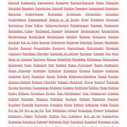
Ramsthal
Randersacker
Rangendingen
Rannungen
Ransbach-Baumbach
Rastatt
Ratshausen
Rattelsdorf
Rattenberg
Rattenkirchen
Rattiszell
Raubling
Rauenberg
Rauhenebrach
Ravensburg
Ravenstein
Rechberghausen
Rechtenbach
Rechtenstein
Rechtmehring
Reckendorf
Recklinghausen
Rednitzhembach
Redwitz an der Rodach
Regen
Regensburg
Regenstauf
Regnitzlosau
Rehau
Rehling
Rehlingen-Siersburg
Reichartshausen
Reichenau
Reichenbach
Reichenbach (Cham)
Reichenbach (Kronach)
Reichenberg
Reichenschwand
Reichersbeuern
Reichertshausen
Reichertsheim
Reichertshofen
Reichling
Reilingen
Reimlingen
Reisbach
Reischach
Reit im Winkl
Remagen
Remchingen
Remlingen
Remscheid
Remseck
Remshalden
Renchen
Rennerod
Rennertshofen
Renningen
Renquishausen
Rentweinsdorf
Rettenbach
(Günzburg)
Rettenbach (Oberpfalz)
Rettenbach am Auerberg
Rettenberg
Retzstadt
Reut
Reute
Reuth bei Erbendorf
Reutlingen
Rheinau
Rheinböllen
Rheinfelden
Rheinhausen
Rheinmünster
Rheinstetten
Rhens
Rickenbach
Ried
Riedbach
Rieden (Forggensee)
Rieden (Kaufbeuren)
Rieden (Oberpfalz)
Riedenberg
Riedenburg
Riedenheim
Riederich
Riedering
Riedhausen
Riedlingen
Riegel
Riegelsberg
Riegsee
Riekofen
Rielasingen-Worblingen
Rieneck
Riesbürg
Rietheim-Weilheim
Rimbach (Oberpfalz)
Rimbach (Rottal-Inn)
Rimpar
Rimsting
Rinchnach
Ringelai
Ringsheim
Rockenhausen
Röckingen
Rodalben
Rödelmaier
Rödelsee
Roden
Rödental
Roding
Röfingen
Roggenburg
Rögling
Rohr (Mittelfranken)
Rohr (Niederbayern)
Rohrbach
Rohrdorf
Rohrenfels
Röhrmoos
Röhrnbach
Roigheim
Röllbach
Römerstein
Ronsberg
Rosenberg
Rosenfeld
Rosengarten
Rosenheim
Röslau
Roßbach
Roßhaupten
Roßtal
Rostock
Rot am See
Rot an der Rot
Roth
Röthenbach (Allgäu)
Röthenbach (Pegnitz)
Rothenbuch
Rothenburg (Tauber)
Rothenfels
Röthlein
Rott (Landsberg)
Rott am Inn
Rottach-Egern
Rottenacker
Röttenbach (Erlangen)
Röttenbach (Roth)
Rottenbuch
Rottenburg
Rottenburg an der