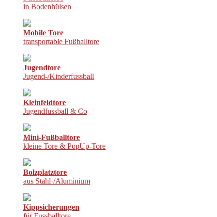
in Bodenhülsen
Mobile Tore
transportable Fußballtore
Jugendtore
Jugend-/Kinderfussball
Kleinfeldtore
Jugendfussball & Co
Mini-Fußballtore
kleine Tore & PopUp-Tore
Bolzplatztore
aus Stahl-/Aluminium
Kippsicherungen
für Fussballtore