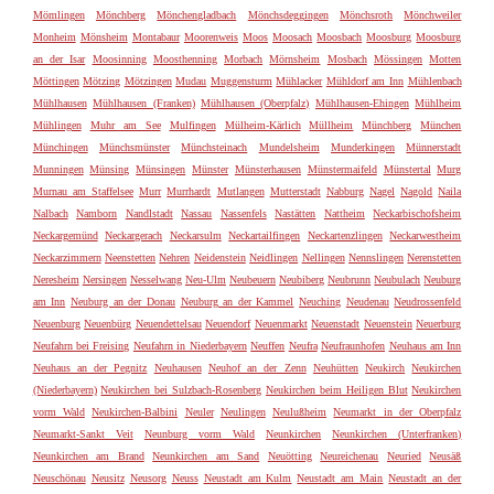
Mömlingen
Mönchberg
Mönchengladbach
Mönchsdeggingen
Mönchsroth
Mönchweiler
Monheim
Mönsheim
Montabaur
Moorenweis
Moos
Moosach
Moosbach
Moosburg
Moosburg
an der Isar
Moosinning
Moosthenning
Morbach
Mörnsheim
Mosbach
Mössingen
Motten
Möttingen
Mötzing
Mötzingen
Mudau
Muggensturm
Mühlacker
Mühldorf am Inn
Mühlenbach
Mühlhausen
Mühlhausen (Franken)
Mühlhausen (Oberpfalz)
Mühlhausen-Ehingen
Mühlheim
Mühlingen
Muhr am See
Mulfingen
Mülheim-Kärlich
Müllheim
Münchberg
München
Münchingen
Münchsmünster
Münchsteinach
Mundelsheim
Munderkingen
Münnerstadt
Munningen
Münsing
Münsingen
Münster
Münsterhausen
Münstermaifeld
Münstertal
Murg
Murnau am Staffelsee
Murr
Murrhardt
Mutlangen
Mutterstadt
Nabburg
Nagel
Nagold
Naila
Nalbach
Namborn
Nandlstadt
Nassau
Nassenfels
Nastätten
Nattheim
Neckarbischofsheim
Neckargemünd
Neckargerach
Neckarsulm
Neckartailfingen
Neckartenzlingen
Neckarwestheim
Neckarzimmern
Neenstetten
Nehren
Neidenstein
Neidlingen
Nellingen
Nennslingen
Nerenstetten
Neresheim
Nersingen
Nesselwang
Neu-Ulm
Neubeuern
Neubiberg
Neubrunn
Neubulach
Neuburg
am Inn
Neuburg an der Donau
Neuburg an der Kammel
Neuching
Neudenau
Neudrossenfeld
Neuenburg
Neuenbürg
Neuendettelsau
Neuendorf
Neuenmarkt
Neuenstadt
Neuenstein
Neuerburg
Neufahrn bei Freising
Neufahrn in Niederbayern
Neuffen
Neufra
Neufraunhofen
Neuhaus am Inn
Neuhaus an der Pegnitz
Neuhausen
Neuhof an der Zenn
Neuhütten
Neukirch
Neukirchen
(Niederbayern)
Neukirchen bei Sulzbach-Rosenberg
Neukirchen beim Heiligen Blut
Neukirchen
vorm Wald
Neukirchen-Balbini
Neuler
Neulingen
Neulußheim
Neumarkt in der Oberpfalz
Neumarkt-Sankt Veit
Neunburg vorm Wald
Neunkirchen
Neunkirchen (Unterfranken)
Neunkirchen am Brand
Neunkirchen am Sand
Neuötting
Neureichenau
Neuried
Neusäß
Neuschönau
Neusitz
Neusorg
Neuss
Neustadt am Kulm
Neustadt am Main
Neustadt an der