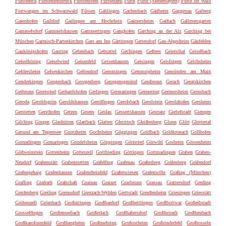
Fürsteneck
Fürstenfeldbruck
Fürstenstein
Fürstenzell
Fürth
Furth (Niederbayern)
Furth im Wald
Furtwangen im Schwarzwald
Füssen
Gablingen
Gachenbach
Gädheim
Gaggenau
Gaiberg
Gaienhofen
Gaildorf
Gailingen am Hochrhein
Gaimersheim
Gaißach
Gallmersgarten
Gammelsdorf
Gammelshausen
Gammertingen
Gangkofen
Garching an der Alz
Garching bei
München
Garmisch-Partenkirchen
Gars am Inn
Gärtringen
Gattendorf
Gau-Algesheim
Gäufelden
Gaukönigshofen
Gauting
Gebenbach
Gebsattel
Gechingen
Gefrees
Geiersthal
Geiselbach
Geiselhöring
Geiselwind
Geisenfeld
Geisenhausen
Geisingen
Geislingen
Gelchsheim
Geldersheim
Gelsenkirchen
Geltendorf
Gemmingen
Gemmrigheim
Gemünden am Main
Genderkingen
Gengenbach
Georgenberg
Georgensgmünd
Gerabronn
Gerach
Geratskirchen
Gerbrunn
Geretsried
Gerhardshofen
Gerlingen
Germaringen
Germering
Germersheim
Gernsbach
Geroda
Geroldsgrün
Geroldshausen
Gerolfingen
Gerolsbach
Gerolstein
Gerolzhofen
Gersheim
Gerstetten
Gersthofen
Gerzen
Gesees
Geslau
Gessertshausen
Gestratz
Giebelstadt
Giengen
Gilching
Gingen
Glashütten
Glattbach
Glatten
Gleiritsch
Gleißenberg
Glonn
Glött
Glottertal
Gmund am Tegernsee
Gnotzheim
Gochsheim
Göggingen
Goldbach
Goldkronach
Gollhofen
Gomadingen
Gomaringen
Gondelsheim
Göppingen
Görisried
Görwihl
Gosheim
Gössenheim
Gößweinstein
Gottenheim
Gotteszell
Gottfrieding
Göttingen
Gottmadingen
Graben
Graben-
Neudorf
Grabenstätt
Grabenstetten
Gräfelfing
Grafenau
Grafenberg
Gräfenberg
Gräfendorf
Grafengehaig
Grafenhausen
Grafenrheinfeld
Grafenwiesen
Grafenwöhr
Grafing (München)
Grafling
Grafrath
Grafschaft
Grainau
Grainet
Grasbrunn
Grassau
Grattersdorf
Greding
Greifenberg
Greiling
Gremsdorf
Grenzach-Wyhlen
Grettstadt
Greußenheim
Griesingen
Griesstätt
Gröbenzell
Grömbach
Großaitingen
Großbardorf
Großbettlingen
Großbottwar
Großeibstadt
Grosselfingen
Großenseebach
Großerlach
Großhabersdorf
Großheirath
Großheubach
Großkarolinenfeld
Großlangheim
Großmehring
Großostheim
Großrinderfeld
Großrosseln