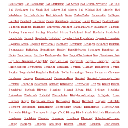
Schussenried
Bad Sobernheim
Bad Staffelstein
Bad Steben
Bad Teinach-Zavelstein
Bad Tölz
Bad Überkingen
Bad Urach
Bad Waldsee
Bad Wiessee
Bad Wildbad
Bad Wimpfen
Bad
Windsheim
Bad Wörishofen
Bad Wurzach
Baden
Baden-Baden
Badenweiler
Bahlingen
Baienfurt
Baierbach
Baierbrunn
Baiern
Baiersbronn
Baiersdorf
Baindt
Baisweil
Balderschwang
Balgheim
Balingen
Ballendorf
Ballrechten-Dottingen
Baltmannsweiler
Balzhausen
Balzheim
Bamberg
Bammental
Barbing
Bärenthal
Bärnau
Bartholomä
Basel
Bastheim
Baudenbach
Baumholder
Baunach
Bayerbach (Rottal-Inn)
Bayerbach bei Ergoldsbach
Bayerisch Eisenstein
Bayerisch Gmain
Bayreuth
Bayrischzell
Bechhofen
Bechtsrieth
Beckingen
Beilngries
Beilstein
Beimerstetten
Bellenberg
Bempflingen
Bendorf
Benediktbeuern
Benningen
Benningen am
Neckar
Beratzhausen
Berching
Berchtesgaden
Berg
Berg (Oberfranken)
Berg (Starnberger See)
Berg bei Neumarkt (Oberpfalz)
Berg im Gau
Bergatreute
Bergen (Chiemgau)
Bergen
(Mittelfranken)
Berghaupten
Bergheim
Berghülen
Bergisch Gladbach
Bergkirchen
Berglen
Berglern
Bergrheinfeld
Bergtheim
Berkheim
Berlin
Bermatingen
Bernau
Bernau am Chiemsee
Bernbeuren
Berngau
Bernhardswald
Bernkastel-Kues
Bernried
Bernried (Starnberger See)
Bernstadt
Besigheim
Bessenbach
Betzdorf
Betzenstein
Betzenweiler
Betzigau
Beuren
Beuron
Beutelsbach
Bexbach
Biberach
Biberbach
Bibertal
Biburg
Bichl
Bidingen
Biebelried
Bieberehren
Biederbach
Bielefeld
Biessenhofen
Bietigheim-Bissingen
Billigheim
Binau
Bindlach
Bingen
Bingen am Rhein
Binswangen
Binzen
Birenbach
Birgland
Birkenfeld
Bischberg
Bischbrunn
Bischofsgrün
Bischofsheim (Rhön)
Bischofsmais
Bischofswiesen
Bischweier
Bisingen
Bissingen
Bissingen (Teck)
Bitburg
Bitz
Blaibach
Blaichach
Blankenbach
Blaubeuren
Blaufelden
Blaustein
Blieskastel
Blindheim
Blumberg
Bobenheim-Roxheim
Böbing
Bobingen
Böbingen
Böblingen
Böbrach
Bochum
Bockhorn
Bodelshausen