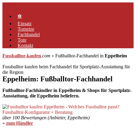
Zum
Menü
Inhalt
springen
⚽
Einsatz
Tornetze
Fachhandel
Tore
Kontakt
Fussballtor-kaufen
.com
» Fußballtor-Fachhandel in
Eppelheim
Fussballtor kaufen beim Fachhandel für Sportplatz-Ausstattung für
die Region
Eppelheim: Fußballtor-Fachhandel
Fußballtor-Fachhändler in Eppelheim & Shops für Sportplatz-
Ausstattung, die Eppelheim beliefern.
über 100 Bewertungen (Anbieter, Eppelheim)
»
zum Händler