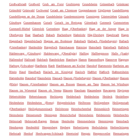
Großwallstadt
Großweil
Grub am Forst
Gruibingen
Grundsheim
Grünenbach
Grünkraut
Grünsfeld
Grünwald
Gschwend
Gstadt am Chiemsee
Guggenhausen
Güglingen
Gundelfingen
Gundelfingen an der Donau
Gundelsheim
Gundremmingen
Gunningen
Güntersleben
Günzach
Günzburg
Gunzenhausen
Gutach
Gutach im Breisgau
Gütenbach
Guteneck
Gutenstetten
Gutenzell-Hürbel
Gütersloh
Guttenberg
Haag (Oberfranken)
Haag an der Amper
Haag in
Oberbayern
Haar
Haarbach
Habach
Hachenburg
Hafenlohr
Häg-Ehrsberg
Hagelstadt
Hagen
Hagenbach
Hagenbüchach
Hagnau am Bodensee
Hahnbach
Haibach (Niederbayern)
Haibach
(Unterfranken)
Haidmühle
Haigerloch
Haimhausen
Haiming
Hainsfarth
Haiterbach
Halblech
Haldenwang (Günzburg)
Haldenwang (Oberallgäu)
Halfing
Hallbergmoos
Halle (Saale)
Hallerndorf
Hallstadt
Halsbach
Hambrücken
Hamburg
Hamm
Hammelburg
Hannover
Happurg
Harburg (Schwaben)
Hardheim
Hardt
Hardthausen am Kocher
Harsdorf
Hartenstein
Hartheim am
Rhein
Hasel
Haselbach
Haslach im Kinzigtal
Hasloch
Haßfurt
Haßloch
Haßmersheim
Hattenhofen
Haundorf
Haunsheim
Hausach
Hausen (Niederbayern)
Hausen (Oberfranken)
Hausen
(Rhön)
Hausen (Unterfranken)
Hausen am Bussen
Hausen am Tann
Hausen bei Würzburg
Hausen im Wiesental
Hausen ob Verena
Häusern
Hausham
Hauzenberg
Hawangen
Hayingen
Hebertsfelden
Hebertshausen
Hechingen
Heddesbach
Heddesheim
Heideck
Heidelberg
Heidenheim
Heidenheim (Brenz)
Heigenbrücken
Heilbronn
Heiligenberg
Heiligenstadt
(Oberfranken)
Heiligkreuzsteinach
Heilsbronn
Heimbuchenthal
Heimenkirch
Heimertingen
Heimsheim
Heinersreuth
Heiningen
Heinrichsthal
Heitersheim
Heldenstein
Helmbrechts
Helmstadt
Helmstadt-Bargen
Hemau
Hemhofen
Hemmersheim
Hemmingen
Hemsbach
Hendungen
Henfenfeld
Hengersberg
Hepberg
Herbertingen
Herbolzheim
Herbrechtingen
Herbstadt
Herdorf
Herdwangen-Schönach
Heretsried
Hergatz
Hergensweiler
Hermaringen