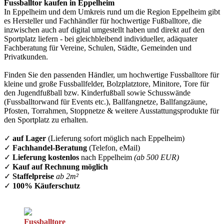
Fussballtor kaufen in Eppelheim
In Eppelheim und dem Umkreis rund um die Region Eppelheim gibt
es Hersteller und Fachhändler für hochwertige Fußballtore, die
inzwischen auch auf digital umgestellt haben und direkt auf den
Sportplatz liefern - bei gleichbleibend individueller, adäquater
Fachberatung für Vereine, Schulen, Städte, Gemeinden und
Privatkunden.
Finden Sie den passenden Händler, um hochwertige Fussballtore für
kleine und große Fussballfelder, Bolzplatztore, Minitore, Tore für
den Jugendfußball bzw. Kinderfußball sowie Schusswände
(Fussballtorwand für Events etc.), Ballfangnetze, Ballfangzäune,
Pfosten, Torrahmen, Stoppnetze & weitere Ausstattungsprodukte für
den Sportplatz zu erhalten.
✓
auf Lager
(Lieferung sofort möglich nach Eppelheim)
✓
Fachhandel-Beratung
(Telefon, eMail)
✓
Lieferung kostenlos
nach Eppelheim
(ab 500 EUR)
✓
Kauf auf Rechnung möglich
✓
Staffelpreise
ab 2m²
✓
100% Käuferschutz
Fussballtore