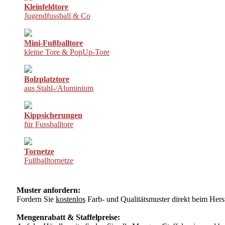
Kleinfeldtore
Jugendfussball & Co
Mini-Fußballtore
kleine Tore & PopUp-Tore
Bolzplatztore
aus Stahl-/Aluminium
Kippsicherungen
für Fussballtore
Tornetze
Fußballtornetze
Muster anfordern:
Fordern Sie
kostenlos
Farb- und Qualitätsmuster direkt beim Herst
Mengenrabatt & Staffelpreise: