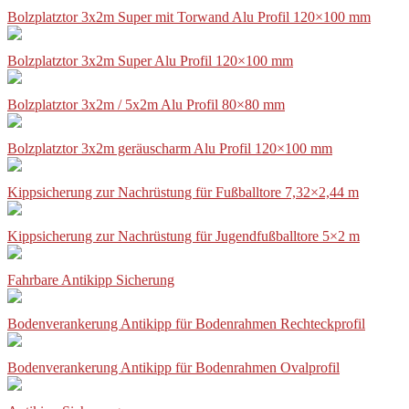
Bolzplatztor 3x2m Super mit Torwand Alu Profil 120×100 mm
Bolzplatztor 3x2m Super Alu Profil 120×100 mm
Bolzplatztor 3x2m / 5x2m Alu Profil 80×80 mm
Bolzplatztor 3x2m geräuscharm Alu Profil 120×100 mm
Kippsicherung zur Nachrüstung für Fußballtore 7,32×2,44 m
Kippsicherung zur Nachrüstung für Jugendfußballtore 5×2 m
Fahrbare Antikipp Sicherung
Bodenverankerung Antikipp für Bodenrahmen Rechteckprofil
Bodenverankerung Antikipp für Bodenrahmen Ovalprofil