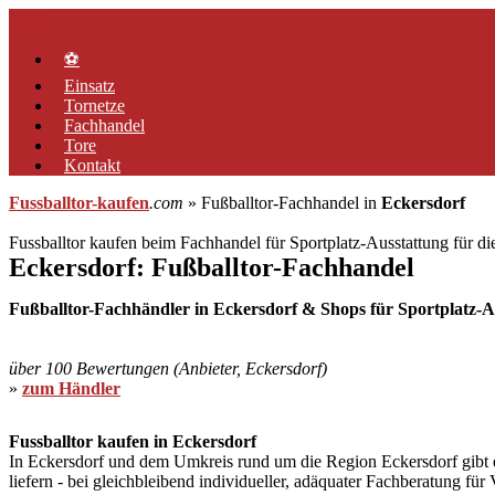
Zum
Menü
Inhalt
springen
⚽
Einsatz
Tornetze
Fachhandel
Tore
Kontakt
Fussballtor-kaufen
.com
» Fußballtor-Fachhandel in
Eckersdorf
Fussballtor kaufen beim Fachhandel für Sportplatz-Ausstattung für d
Eckersdorf: Fußballtor-Fachhandel
Fußballtor-Fachhändler in Eckersdorf & Shops für Sportplatz-Au
über 100 Bewertungen (Anbieter, Eckersdorf)
»
zum Händler
Fussballtor kaufen in Eckersdorf
In Eckersdorf und dem Umkreis rund um die Region Eckersdorf gibt es 
liefern - bei gleichbleibend individueller, adäquater Fachberatung fü