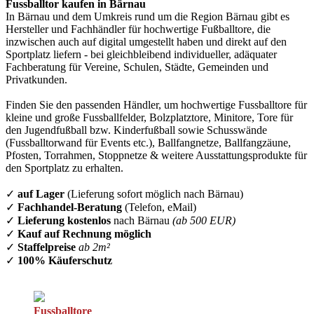
Fussballtor kaufen in Bärnau
In Bärnau und dem Umkreis rund um die Region Bärnau gibt es
Hersteller und Fachhändler für hochwertige Fußballtore, die
inzwischen auch auf digital umgestellt haben und direkt auf den
Sportplatz liefern - bei gleichbleibend individueller, adäquater
Fachberatung für Vereine, Schulen, Städte, Gemeinden und
Privatkunden.
Finden Sie den passenden Händler, um hochwertige Fussballtore für
kleine und große Fussballfelder, Bolzplatztore, Minitore, Tore für
den Jugendfußball bzw. Kinderfußball sowie Schusswände
(Fussballtorwand für Events etc.), Ballfangnetze, Ballfangzäune,
Pfosten, Torrahmen, Stoppnetze & weitere Ausstattungsprodukte für
den Sportplatz zu erhalten.
✓
auf Lager
(Lieferung sofort möglich nach Bärnau)
✓
Fachhandel-Beratung
(Telefon, eMail)
✓
Lieferung kostenlos
nach Bärnau
(ab 500 EUR)
✓
Kauf auf Rechnung möglich
✓
Staffelpreise
ab 2m²
✓
100% Käuferschutz
Fussballtore