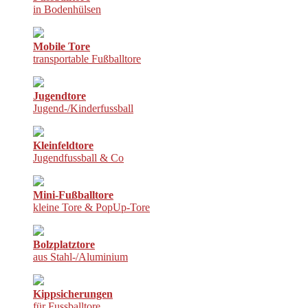
in Bodenhülsen
Mobile Tore
transportable Fußballtore
Jugendtore
Jugend-/Kinderfussball
Kleinfeldtore
Jugendfussball & Co
Mini-Fußballtore
kleine Tore & PopUp-Tore
Bolzplatztore
aus Stahl-/Aluminium
Kippsicherungen
für Fussballtore