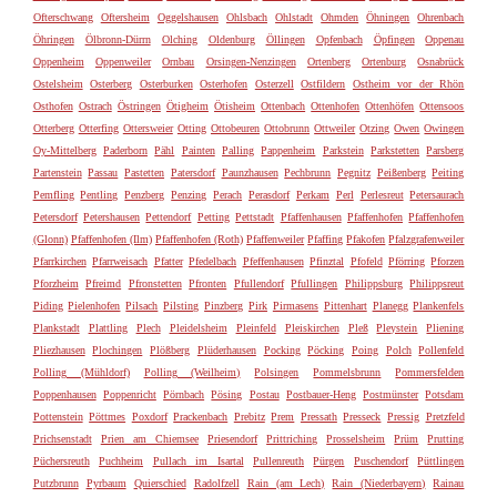
Ofterschwang
Oftersheim
Oggelshausen
Ohlsbach
Ohlstadt
Ohmden
Öhningen
Ohrenbach
Öhringen
Ölbronn-Dürrn
Olching
Oldenburg
Öllingen
Opfenbach
Öpfingen
Oppenau
Oppenheim
Oppenweiler
Ornbau
Orsingen-Nenzingen
Ortenberg
Ortenburg
Osnabrück
Ostelsheim
Osterberg
Osterburken
Osterhofen
Osterzell
Ostfildern
Ostheim vor der Rhön
Osthofen
Ostrach
Östringen
Ötigheim
Ötisheim
Ottenbach
Ottenhofen
Ottenhöfen
Ottensoos
Otterberg
Otterfing
Ottersweier
Otting
Ottobeuren
Ottobrunn
Ottweiler
Otzing
Owen
Owingen
Oy-Mittelberg
Paderborn
Pähl
Painten
Palling
Pappenheim
Parkstein
Parkstetten
Parsberg
Partenstein
Passau
Pastetten
Patersdorf
Paunzhausen
Pechbrunn
Pegnitz
Peißenberg
Peiting
Pemfling
Pentling
Penzberg
Penzing
Perach
Perasdorf
Perkam
Perl
Perlesreut
Petersaurach
Petersdorf
Petershausen
Pettendorf
Petting
Pettstadt
Pfaffenhausen
Pfaffenhofen
Pfaffenhofen
(Glonn)
Pfaffenhofen (Ilm)
Pfaffenhofen (Roth)
Pfaffenweiler
Pfaffing
Pfakofen
Pfalzgrafenweiler
Pfarrkirchen
Pfarrweisach
Pfatter
Pfedelbach
Pfeffenhausen
Pfinztal
Pfofeld
Pförring
Pforzen
Pforzheim
Pfreimd
Pfronstetten
Pfronten
Pfullendorf
Pfullingen
Philippsburg
Philippsreut
Piding
Pielenhofen
Pilsach
Pilsting
Pinzberg
Pirk
Pirmasens
Pittenhart
Planegg
Plankenfels
Plankstadt
Plattling
Plech
Pleidelsheim
Pleinfeld
Pleiskirchen
Pleß
Pleystein
Pliening
Pliezhausen
Plochingen
Plößberg
Plüderhausen
Pocking
Pöcking
Poing
Polch
Pollenfeld
Polling (Mühldorf)
Polling (Weilheim)
Polsingen
Pommelsbrunn
Pommersfelden
Poppenhausen
Poppenricht
Pörnbach
Pösing
Postau
Postbauer-Heng
Postmünster
Potsdam
Pottenstein
Pöttmes
Poxdorf
Prackenbach
Prebitz
Prem
Pressath
Presseck
Pressig
Pretzfeld
Prichsenstadt
Prien am Chiemsee
Priesendorf
Prittriching
Prosselsheim
Prüm
Prutting
Püchersreuth
Puchheim
Pullach im Isartal
Pullenreuth
Pürgen
Puschendorf
Püttlingen
Putzbrunn
Pyrbaum
Quierschied
Radolfzell
Rain (am Lech)
Rain (Niederbayern)
Rainau