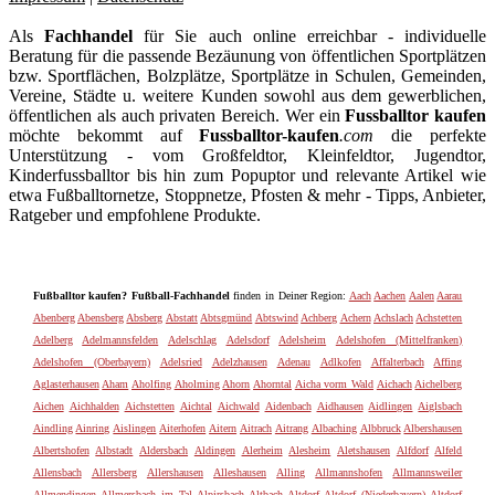
Als
Fachhandel
für Sie auch online erreichbar - individuelle
Beratung für die passende Bezäunung von öffentlichen Sportplätzen
bzw. Sportflächen, Bolzplätze, Sportplätze in Schulen, Gemeinden,
Vereine, Städte u. weitere Kunden sowohl aus dem gewerblichen,
öffentlichen als auch privaten Bereich. Wer ein
Fussballtor kaufen
möchte bekommt auf
Fussballtor-kaufen
.com
die perfekte
Unterstützung - vom Großfeldtor, Kleinfeldtor, Jugendtor,
Kinderfussballtor bis hin zum Popuptor und relevante Artikel wie
etwa Fußballtornetze, Stoppnetze, Pfosten & mehr - Tipps, Anbieter,
Ratgeber und empfohlene Produkte.
Fußballtor kaufen? Fußball-Fachhandel
finden in Deiner Region:
Aach
Aachen
Aalen
Aarau
Abenberg
Abensberg
Absberg
Abstatt
Abtsgmünd
Abtswind
Achberg
Achern
Achslach
Achstetten
Adelberg
Adelmannsfelden
Adelschlag
Adelsdorf
Adelsheim
Adelshofen (Mittelfranken)
Adelshofen (Oberbayern)
Adelsried
Adelzhausen
Adenau
Adlkofen
Affalterbach
Affing
Aglasterhausen
Aham
Aholfing
Aholming
Ahorn
Ahorntal
Aicha vorm Wald
Aichach
Aichelberg
Aichen
Aichhalden
Aichstetten
Aichtal
Aichwald
Aidenbach
Aidhausen
Aidlingen
Aiglsbach
Aindling
Ainring
Aislingen
Aiterhofen
Aitern
Aitrach
Aitrang
Albaching
Albbruck
Albershausen
Albertshofen
Albstadt
Aldersbach
Aldingen
Alerheim
Alesheim
Aletshausen
Alfdorf
Alfeld
Allensbach
Allersberg
Allershausen
Alleshausen
Alling
Allmannshofen
Allmannsweiler
Allmendingen
Allmersbach im Tal
Alpirsbach
Altbach
Altdorf
Altdorf (Niederbayern)
Altdorf