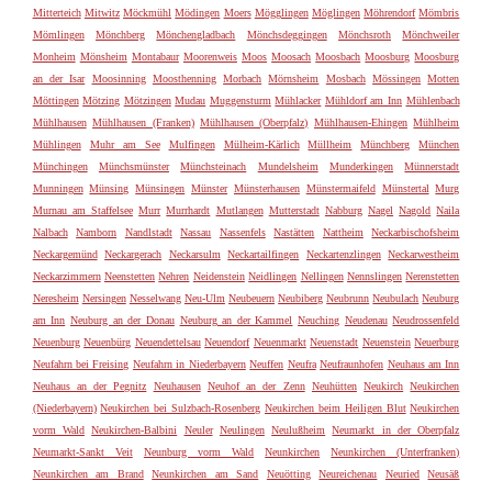
Mitterteich
Mitwitz
Möckmühl
Mödingen
Moers
Mögglingen
Möglingen
Möhrendorf
Mömbris
Mömlingen
Mönchberg
Mönchengladbach
Mönchsdeggingen
Mönchsroth
Mönchweiler
Monheim
Mönsheim
Montabaur
Moorenweis
Moos
Moosach
Moosbach
Moosburg
Moosburg
an der Isar
Moosinning
Moosthenning
Morbach
Mörnsheim
Mosbach
Mössingen
Motten
Möttingen
Mötzing
Mötzingen
Mudau
Muggensturm
Mühlacker
Mühldorf am Inn
Mühlenbach
Mühlhausen
Mühlhausen (Franken)
Mühlhausen (Oberpfalz)
Mühlhausen-Ehingen
Mühlheim
Mühlingen
Muhr am See
Mulfingen
Mülheim-Kärlich
Müllheim
Münchberg
München
Münchingen
Münchsmünster
Münchsteinach
Mundelsheim
Munderkingen
Münnerstadt
Munningen
Münsing
Münsingen
Münster
Münsterhausen
Münstermaifeld
Münstertal
Murg
Murnau am Staffelsee
Murr
Murrhardt
Mutlangen
Mutterstadt
Nabburg
Nagel
Nagold
Naila
Nalbach
Namborn
Nandlstadt
Nassau
Nassenfels
Nastätten
Nattheim
Neckarbischofsheim
Neckargemünd
Neckargerach
Neckarsulm
Neckartailfingen
Neckartenzlingen
Neckarwestheim
Neckarzimmern
Neenstetten
Nehren
Neidenstein
Neidlingen
Nellingen
Nennslingen
Nerenstetten
Neresheim
Nersingen
Nesselwang
Neu-Ulm
Neubeuern
Neubiberg
Neubrunn
Neubulach
Neuburg
am Inn
Neuburg an der Donau
Neuburg an der Kammel
Neuching
Neudenau
Neudrossenfeld
Neuenburg
Neuenbürg
Neuendettelsau
Neuendorf
Neuenmarkt
Neuenstadt
Neuenstein
Neuerburg
Neufahrn bei Freising
Neufahrn in Niederbayern
Neuffen
Neufra
Neufraunhofen
Neuhaus am Inn
Neuhaus an der Pegnitz
Neuhausen
Neuhof an der Zenn
Neuhütten
Neukirch
Neukirchen
(Niederbayern)
Neukirchen bei Sulzbach-Rosenberg
Neukirchen beim Heiligen Blut
Neukirchen
vorm Wald
Neukirchen-Balbini
Neuler
Neulingen
Neulußheim
Neumarkt in der Oberpfalz
Neumarkt-Sankt Veit
Neunburg vorm Wald
Neunkirchen
Neunkirchen (Unterfranken)
Neunkirchen am Brand
Neunkirchen am Sand
Neuötting
Neureichenau
Neuried
Neusäß