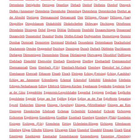
Dettenheim
Dettighofen
Dettingen
Deuerling
Diebach
Diedorf
Dielheim
Dierdorf
Diespeck
Dießen (Ammersee)
Dietenheim
Dietenhofen
Dietersburg
Dietersheim
Dieterskirchen
Dietfurt an
der Altmühl
Dietingen
Dietmannsried
Dietramszell
Diez
Dillingen (Donau)
Dillingen (Saar)
Dingolfing
Dingolshausen
Dinkelsbühl
Dinkelscherben
Dirlewang
Dischingen
Dittelbrunn
Dittenheim
Ditzingen
Dobel
Dogern
Döhlau
Dollnstein
Dombühl
Donaueschingen
Donaustauf
Donauwörth
Donnersdorf
Donzdorf
Dorfen
Dörfles-Esbach
Dorfprozelten
Dormettingen
Dormitz
Dornhan
Dornstadt
Dornstetten
Dortmund
Dörzbach
Dossenheim
Dotternhausen
Drachselsried
Drackenstein
Dresden
Duggendorf
Duisburg
Dunningen
Durach
Durbach
Dürbheim
Durchhausen
Durlangen
Dürmentingen
Durmersheim
Dürnau
Dürrlauingen
Dürrwangen
Düsseldorf
Dußlingen
Ebelsbach
Ebensfeld
Ebenweiler
Eberbach
Eberdingen
Eberfing
Eberhardzell
Ebermannsdorf
Ebermannstadt
Ebern
Ebersbach (Fils)
Ebersbach-Musbach
Ebersberg
Ebersdorf bei Coburg
Ebershausen
Eberstadt
Ebhausen
Ebnath
Ebrach
Ebringen
Eching (Freising)
Eching (Landshut)
Eching am Ammersee
Echterdingen
Eckental
Eckersdorf
Edelsfeld
Edenkoben
Ederheim
Edingen-Neckarhausen
Edling
Effeltrich
Efringen-Kirchen
Egenhausen
Egenhofen
Egesheim
Egg
an der Günz
Eggenfelden
Eggenstein-Leopoldshafen
Eggenthal
Eggingen
Egglham
Egglkofen
Eggolsheim
Eggstätt
Eging am See
Eglfing
Egling
Egling an der Paar
Egloffstein
Egmating
Egweil
Ehekirchen
Ehingen
Ehingen (Augsburg)
Ehingen (Mittelfranken)
Ehingen am Ries
Ehningen
Ehrenkirchen
Eibelstadt
Eichenau
Eichenbühl
Eichendorf
Eichstätt
Eichstegen
Eichstetten
Eigeltingen
Eimeldingen
Eiselfing
Eisenbach
Eisenberg
Eisenberg (Pfalz)
Eisenheim
Eisingen
Eislingen (Fils)
Eitensheim
Eitting
Elchesheim-Illingen
Elchingen
Elfershausen
Ellenberg
Ellgau
Ellhofen
Ellingen
Ellwangen
Ellzee
Elsendorf
Elsenfeld
Eltmann
Elzach
Elztal
Emeringen
Emerkingen
Emersacker
Emmelshausen
Emmendingen
Emmering (Ebersberg)