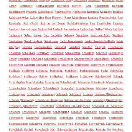
Laaber
Rottendorf
Rotthalmünster
Röttingen
Rottweil
Rötz
Rückersdorf
Rückholz
Rudelzhausen
Rüdenau
Rüdenhausen
Ruderatshofen
Rudersberg
Ruderting
Rugendorf
Rügland
Ruhmannsfelden
Ruhpolding
Ruhr
Ruhstorf (Rott)
Rümmingen
Runding
Ruppertshofen
Rust
Rutesheim
Saal (Saale)
Saal an der Donau
Saaldorf-Surheim
Saar
Saarbrücken
Saarburg
Saarlouis
Saarwellingen
Sachsen bei Ansbach
Sachsenheim
Sachsenkam
Sailauf
Salach
Salching
Saldenburg
Salem
Salgen
Salz
Salzgitter
Salzweg
Samerberg
Sand am Main
Sandberg
Sandhausen
Sankt Englmar
Sankt Goar
Sankt Goarshausen
Sankt Oswald-Riedlhütte
Sankt
Wolfgang
Sasbach
Sasbachwalden
Satteldorf
Sauerlach
Sauldorf
Saulgrub
Schaffhausen
Schäftlarn
Schalkham
Schallbach
Schallstadt
Schauenstein
Schaufling
Schechen
Schechingen
Scheer
Schefflenz
Scheidegg
Scheinfeld
Schelklingen
Schemmerhofen
Schenkenzell
Schernfeld
Scherstetten
Scheßlitz
Scheuring
Scheyern
Schierling
Schifferstadt
Schiffweiler
Schillingsfürst
Schiltach
Schiltberg
Schirmitz
Schirnding
Schlaitdorf
Schlammersdorf
Schlat
Schleching
Schlehdorf
Schliengen
Schlier
Schlierbach
Schliersee
Schluchsee
Schlüsselfeld
Schmelz
Schmidgaden
Schmidmühlen
Schmiechen
Schnabelwaid
Schnaitsee
Schnaittach
Schnaittenbach
Schneckenlohe
Schneeberg
Schneizlreuth
Schnelldorf
Schnürpflingen
Schöfweg
Schollbrunn
Schöllkrippen
Schöllnach
Schömberg
Schonach
Schönaich
Schönau
Schönau (Niederbayern)
Schönau (Odenwald)
Schönau am Königssee
Schönau an der Brend
Schönberg (Niederbayern)
Schönberg (Oberbayern)
Schönbrunn
Schönbrunn im Steigerwald
Schondorf am Ammersee
Schondra
Schönenberg
Schongau
Schöngeising
Schönsee
Schonstett
Schöntal
Schönthal
Schonungen
Schönwald
Schopfheim
Schopfloch
Schorndorf
Schramberg
Schriesheim
Schrobenhausen
Schrozberg
Schuttertal
Schutterwald
Schwabach
Schwabbruck
Schwabhausen
Schwäbisch Gmünd
Schwäbisch Hall
Schwabmünchen
Schwabsoien
Schwaig bei Nürnberg