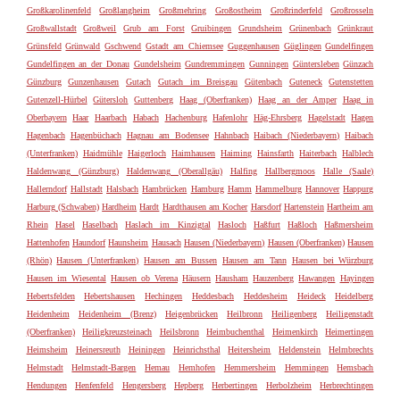
Großkarolinenfeld
Großlangheim
Großmehring
Großostheim
Großrinderfeld
Großrosseln
Großwallstadt
Großweil
Grub am Forst
Gruibingen
Grundsheim
Grünenbach
Grünkraut
Grünsfeld
Grünwald
Gschwend
Gstadt am Chiemsee
Guggenhausen
Güglingen
Gundelfingen
Gundelfingen an der Donau
Gundelsheim
Gundremmingen
Gunningen
Güntersleben
Günzach
Günzburg
Gunzenhausen
Gutach
Gutach im Breisgau
Gütenbach
Guteneck
Gutenstetten
Gutenzell-Hürbel
Gütersloh
Guttenberg
Haag (Oberfranken)
Haag an der Amper
Haag in
Oberbayern
Haar
Haarbach
Habach
Hachenburg
Hafenlohr
Häg-Ehrsberg
Hagelstadt
Hagen
Hagenbach
Hagenbüchach
Hagnau am Bodensee
Hahnbach
Haibach (Niederbayern)
Haibach
(Unterfranken)
Haidmühle
Haigerloch
Haimhausen
Haiming
Hainsfarth
Haiterbach
Halblech
Haldenwang (Günzburg)
Haldenwang (Oberallgäu)
Halfing
Hallbergmoos
Halle (Saale)
Hallerndorf
Hallstadt
Halsbach
Hambrücken
Hamburg
Hamm
Hammelburg
Hannover
Happurg
Harburg (Schwaben)
Hardheim
Hardt
Hardthausen am Kocher
Harsdorf
Hartenstein
Hartheim am
Rhein
Hasel
Haselbach
Haslach im Kinzigtal
Hasloch
Haßfurt
Haßloch
Haßmersheim
Hattenhofen
Haundorf
Haunsheim
Hausach
Hausen (Niederbayern)
Hausen (Oberfranken)
Hausen
(Rhön)
Hausen (Unterfranken)
Hausen am Bussen
Hausen am Tann
Hausen bei Würzburg
Hausen im Wiesental
Hausen ob Verena
Häusern
Hausham
Hauzenberg
Hawangen
Hayingen
Hebertsfelden
Hebertshausen
Hechingen
Heddesbach
Heddesheim
Heideck
Heidelberg
Heidenheim
Heidenheim (Brenz)
Heigenbrücken
Heilbronn
Heiligenberg
Heiligenstadt
(Oberfranken)
Heiligkreuzsteinach
Heilsbronn
Heimbuchenthal
Heimenkirch
Heimertingen
Heimsheim
Heinersreuth
Heiningen
Heinrichsthal
Heitersheim
Heldenstein
Helmbrechts
Helmstadt
Helmstadt-Bargen
Hemau
Hemhofen
Hemmersheim
Hemmingen
Hemsbach
Hendungen
Henfenfeld
Hengersberg
Hepberg
Herbertingen
Herbolzheim
Herbrechtingen