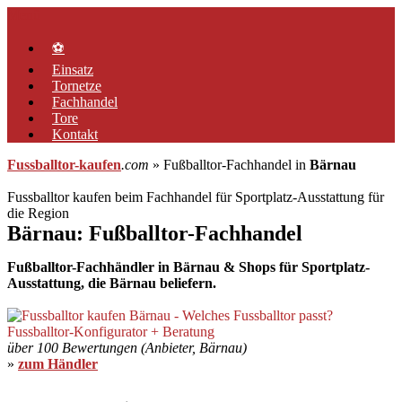
Zum
Menü
Inhalt
springen
⚽
Einsatz
Tornetze
Fachhandel
Tore
Kontakt
Fussballtor-kaufen
.com
» Fußballtor-Fachhandel in
Bärnau
Fussballtor kaufen beim Fachhandel für Sportplatz-Ausstattung für
die Region
Bärnau: Fußballtor-Fachhandel
Fußballtor-Fachhändler in Bärnau & Shops für Sportplatz-
Ausstattung, die Bärnau beliefern.
über 100 Bewertungen (Anbieter, Bärnau)
»
zum Händler