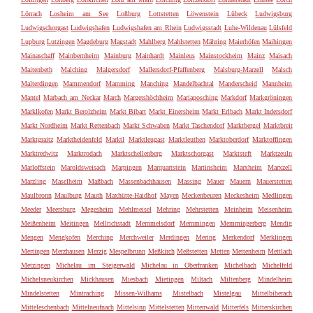
Lörrach
Losheim am See
Loßburg
Lottstetten
Löwenstein
Lübeck
Ludwigsburg
Ludwigschorgast
Ludwigshafen
Ludwigshafen am Rhein
Ludwigsstadt
Luhe-Wildenau
Lülsfeld
Lupburg
Lutzingen
Magdeburg
Magstadt
Mahlberg
Mahlstetten
Mähring
Maierhöfen
Maihingen
Mainaschaff
Mainbernheim
Mainburg
Mainhardt
Mainleus
Mainstockheim
Mainz
Maisach
Maitenbeth
Malching
Malgersdorf
Mallersdorf-Pfaffenberg
Malsburg-Marzell
Malsch
Malterdingen
Mammendorf
Mamming
Manching
Mandelbachtal
Manderscheid
Mannheim
Mantel
Marbach am Neckar
March
Margetshöchheim
Mariaposching
Markdorf
Markgröningen
Marklkofen
Markt Berolzheim
Markt Bibart
Markt Einersheim
Markt Erlbach
Markt Indersdorf
Markt Nordheim
Markt Rettenbach
Markt Schwaben
Markt Taschendorf
Marktbergel
Marktbreit
Marktgraitz
Marktheidenfeld
Marktl
Marktleugast
Marktleuthen
Marktoberdorf
Marktoffingen
Marktredwitz
Marktrodach
Marktschellenberg
Marktschorgast
Marktsteft
Marktzeuln
Marloffstein
Maroldsweisach
Marpingen
Marquartstein
Martinsheim
Marxheim
Marxzell
Marzling
Maselheim
Maßbach
Massenbachhausen
Massing
Mauer
Mauern
Mauerstetten
Maulbronn
Maulburg
Mauth
Maxhütte-Haidhof
Mayen
Meckenbeuren
Meckesheim
Medlingen
Meeder
Meersburg
Megesheim
Mehlmeisel
Mehring
Mehrstetten
Meinheim
Meisenheim
Meißenheim
Meitingen
Mellrichstadt
Memmelsdorf
Memmingen
Memmingerberg
Mendig
Mengen
Mengkofen
Merching
Merchweiler
Merdingen
Mering
Merkendorf
Merklingen
Mertingen
Merzhausen
Merzig
Mespelbrunn
Meßkirch
Meßstetten
Metten
Mettenheim
Mettlach
Metzingen
Michelau im Steigerwald
Michelau in Oberfranken
Michelbach
Michelfeld
Michelsneukirchen
Mickhausen
Miesbach
Mietingen
Miltach
Miltenberg
Mindelheim
Mindelstetten
Mintraching
Missen-Wilhams
Mistelbach
Mistelgau
Mittelbiberach
Mitteleschenbach
Mittelneufnach
Mittelsinn
Mittelstetten
Mittenwald
Mitterfels
Mitterskirchen