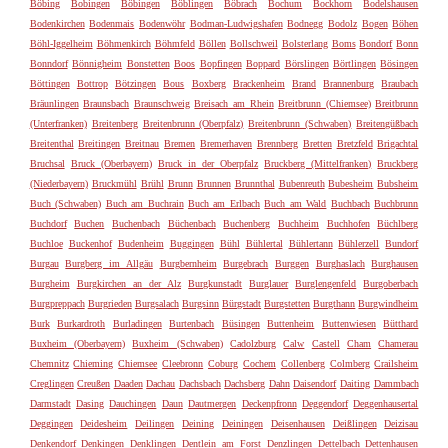
Böbing
Bobingen
Böbingen
Böblingen
Böbrach
Bochum
Bockhorn
Bodelshausen
Bodenkirchen
Bodenmais
Bodenwöhr
Bodman-Ludwigshafen
Bodnegg
Bodolz
Bogen
Böhen
Böhl-Iggelheim
Böhmenkirch
Böhmfeld
Böllen
Bollschweil
Bolsterlang
Boms
Bondorf
Bonn
Bonndorf
Bönnigheim
Bonstetten
Boos
Bopfingen
Boppard
Börslingen
Börtlingen
Bösingen
Böttingen
Bottrop
Bötzingen
Bous
Boxberg
Brackenheim
Brand
Brannenburg
Braubach
Bräunlingen
Braunsbach
Braunschweig
Breisach am Rhein
Breitbrunn (Chiemsee)
Breitbrunn
(Unterfranken)
Breitenberg
Breitenbrunn (Oberpfalz)
Breitenbrunn (Schwaben)
Breitengüßbach
Breitenthal
Breitingen
Breitnau
Bremen
Bremerhaven
Brennberg
Bretten
Bretzfeld
Brigachtal
Bruchsal
Bruck (Oberbayern)
Bruck in der Oberpfalz
Bruckberg (Mittelfranken)
Bruckberg
(Niederbayern)
Bruckmühl
Brühl
Brunn
Brunnen
Brunnthal
Bubenreuth
Bubesheim
Bubsheim
Buch (Schwaben)
Buch am Buchrain
Buch am Erlbach
Buch am Wald
Buchbach
Buchbrunn
Buchdorf
Buchen
Buchenbach
Büchenbach
Buchenberg
Buchheim
Buchhofen
Büchlberg
Buchloe
Buckenhof
Budenheim
Buggingen
Bühl
Bühlertal
Bühlertann
Bühlerzell
Bundorf
Burgau
Burgberg im Allgäu
Burgbernheim
Burgebrach
Burggen
Burghaslach
Burghausen
Burgheim
Burgkirchen an der Alz
Burgkunstadt
Burglauer
Burglengenfeld
Burgoberbach
Burgpreppach
Burgrieden
Burgsalach
Burgsinn
Bürgstadt
Burgstetten
Burgthann
Burgwindheim
Burk
Burkardroth
Burladingen
Burtenbach
Büsingen
Buttenheim
Buttenwiesen
Bütthard
Buxheim (Oberbayern)
Buxheim (Schwaben)
Cadolzburg
Calw
Castell
Cham
Chamerau
Chemnitz
Chieming
Chiemsee
Cleebronn
Coburg
Cochem
Collenberg
Colmberg
Crailsheim
Creglingen
Creußen
Daaden
Dachau
Dachsbach
Dachsberg
Dahn
Daisendorf
Daiting
Dammbach
Darmstadt
Dasing
Dauchingen
Daun
Dautmergen
Deckenpfronn
Deggendorf
Deggenhausertal
Deggingen
Deidesheim
Deilingen
Deining
Deiningen
Deisenhausen
Deißlingen
Deizisau
Denkendorf
Denkingen
Denklingen
Dentlein am Forst
Denzlingen
Dettelbach
Dettenhausen