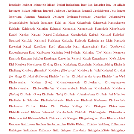
Ippesheim
Ipsheim
Irchenrieth
Irlbach
Irndorf
Irschenberg
Irsee
Isen
Ismaning
Isny im Allgäu
Ispringen
Issigau
Ittlingen
Itzgrund
Jachenau
Jagsthausen
Jagstzell
Jandelsbrunn
Jena
Jengen
Jesenwang
Jestetten
Jettenbach
Jettingen
Jettingen-Scheppach
Jetzendorf
Johannesberg
Johanniskirchen
Julbach
Jungingen
Kahl am Main
Kaisersbach
Kaisersesch
Kaiserslautern
Kaisheim
Kalchreuth
Kallmünz
Kaltental
Kammeltal
Kammerstein
Kammlach
Kämpfelbach
Kandel
Kandern
Kanzach
Kappel-Grafenhausen
Kappelrodeck
Karbach
Karlsbad
Karlsdorf-
Neuthard
Karlsfeld
Karlshuld
Karlskron
Karlsruhe
Karlstadt
Karlstein am Main
Karsbach
Kasendorf
Kassel
Kastellaun
Kastl (Kemnath)
Kastl (Lauterachtal)
Kastl (Oberbayern)
Katzenelnbogen
Kaub
Kaufbeuren
Kaufering
Kehl
Kelheim
Kellmünz (Iller)
Keltern
Kemmern
Kemnath
Kempten (Allgäu)
Kenzingen
Kernen im Remstal
Ketsch
Kettershausen
Kiefersfelden
Kiel
Kienberg
Kieselbronn
Kinding
Kinsau
Kipfenberg
Kippenheim
Kirchanschöring
Kirchardt
Kirchberg
Kirchberg (Hunsrück)
Kirchberg (Oberbayern)
Kirchberg im Wald
Kirchdorf
Kirchdorf
(bei Haag)
Kirchdorf (Hallertau)
Kirchdorf am Inn
Kirchdorf an der Amper
Kirchdorf im Wald
Kirchehrenbach
Kirchen (Sieg)
Kirchendemenreuth
Kirchenlamitz
Kirchenpingarten
Kirchensittenbach
Kirchentellinsfurt
Kirchenthumbach
Kirchham
Kirchhaslach
Kirchheim
(Neckar)
Kirchheim (Ries)
Kirchheim (Teck)
Kirchheim (Unterfranken)
Kirchheim bei München
Kirchheim in Schwaben
Kirchheimbolanden
Kirchlauter
Kirchroth
Kirchseeon
Kirchweidach
Kirchzarten
Kirchzell
Kirkel
Kirn
Kissing
Kißlegg
Kist
Kitzingen
Kleinaitingen
Kleinblittersdorf
Kleines Wiesental
Kleinheubach
Kleinkahl
Kleinlangheim
Kleinostheim
Kleinrinderfeld
Kleinsendelbach
Kleinwallstadt
Klettgau
Klingenberg am Main
Klosterlechfeld
Knetzgau
Knittlingen
Koblenz
Kochel am See
Köditz
Ködnitz
Köfering
Kohlberg
Kolbermoor
Kolbingen
Kolitzheim
Kollnburg
Köln
Köngen
Königheim
Königsbach-Stein
Königsberg