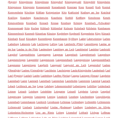
(Bayern)
Königsbronn
Königsbrunn
Königsdorf
Königseggwald
Königsfeld
Königsheim
Königsmoos
Königstein
Konnersreuth
Konradsreuth
Konstanz
Konz
Konzell
Korb
Korntal
Kornwestheim
Kösching
Kößlarn
Kottgeisering
Kötz
Kraftisried
Kraiburg am Inn
Kraichtal
Krailling
Kranzberg
Krauchenwies
Krautheim
Krefeld
Kreßberg
Kressbronn
Kreuth
Kreuzwertheim
Krombach
Kronach
Kronau
Kronburg
Kröning
Krumbach (Schwaben)
Krummennaab
Krün
Kuchen
Kühbach
Kühlenthal
Kulmain
Kulmbach
Külsheim
Kumhausen
Kümmersbruck
Kunreuth
Künzelsau
Künzing
Kupferberg
Kupferzell
Kuppenheim
Küps
Kürnach
Kürnbach
Kusel
Küssaberg
Kusterdingen
Kutzenhausen
Kyllburg
Laaber
Laberweinting
Lachen
Ladenburg
Lahnstein
Lahr
Laichingen
Lalling
Lam
Lambrecht (Pfalz)
Lamerdingen
Landau an
der Isar
Landau in der Pfalz
Landensberg
Landsberg am Lech
Landsberied
Landshut
Landstuhl
Langdorf
Langenaltheim
Langenargen
Langenau
Langenbach
Langenbrettach
Langenburg
Langenenslingen
Langenfeld
Langenmosen
Langenneufnach
Langenpreising
Langensendelbach
Langenzenn
Langerringen
Langfurth
Langquaid
Langweid am Lech
Lappersdorf
Lauben
(Oberallgäu)
Lauben (Unterallgäu)
Lauchheim
Lauchringen
Lauda-Königshofen
Laudenbach
Lauf
Lauf (Pegnitz)
Laufach
Laufen
Laufenburg
Lauffen (Neckar)
Laugna
Lauingen (Donau)
Laupheim
Lautenbach
Lauter
Lauterach
Lauterbach
Lauterecken
Lauterhofen
Lauterstein
Lautertal
Lautrach
Lebach
Lechbruck am See
Legau
Lehrberg
Lehrensteinsfeld
Leibertingen
Leiblfing
Leidersbach
Leimen
Leinach
Leinburg
Leinfelden
Leingarten
Leinzell
Leipheim
Leipzig
Lengdorf
Lengenwang
Lenggries
Lenningen
Lenting
Lenzkirch
Leonberg
Leuchtenberg
Leupoldsgrün
Leutenbach
Leutershausen
Leutkirch
Leverkusen
Lichtenau
Lichtenberg
Lichtenfels
Lichtenstein
Lichtenwald
Limbach
Limburgerhof
Lindau (Bodensee)
Lindberg
Lindenberg im Allgäu
Linkenheim-Hochstetten
Linz am Rhein
Lisberg
Litzendorf
Lobbach
Löchgau
Loffenau
Löffingen
Lohberg
Lohkirchen
Lohr am Main
Loiching
Loitzendorf
Lonnerstadt
Lonsee
Lorch