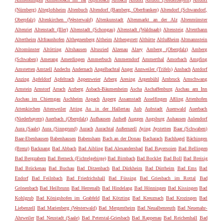
(Nürnberg)
Alteglofsheim
Altenbuch
Altendorf (Bamberg, Oberfranken)
Altendorf (Schwandorf,
Oberpfalz)
Altenkirchen (Westerwald)
Altenkunstadt
Altenmarkt an der Alz
Altenmünster
Altenriet
Altenstadt (Iller)
Altenstadt (Schongau)
Altenstadt (Waldnaab)
Altensteig
Altenthann
Altertheim
Altfraunhofen
Althegnenberg
Altheim
Althengstett
Althütte
Altlußheim
Altmannstein
Altomünster
Altötting
Altshausen
Altusried
Alzenau
Alzey
Amberg (Oberpfalz)
Amberg
(Schwaben)
Amerang
Amerdingen
Ammerbuch
Ammerndorf
Ammerthal
Amorbach
Ampfing
Amstetten
Amtzell
Andechs
Andernach
Angelbachtal
Anger
Annweiler (Trifels)
Ansbach
Antdorf
Anzing
Apfeldorf
Apfeltrach
Appenweier
Arberg
Aresing
Argenbühl
Arnbruck
Arnschwang
Arnstein
Arnstorf
Arrach
Arzberg
Asbach-Bäumenheim
Ascha
Aschaffenburg
Aschau am Inn
Aschau im Chiemgau
Aschheim
Aspach
Asperg
Assamstadt
Asselfingen
Aßling
Attenhofen
Attenkirchen
Attenweiler
Atting
Au in der Hallertau
Aub
Aubstadt
Auenwald
Auerbach
(Niederbayern)
Auerbach (Oberpfalz)
Aufhausen
Aufseß
Auggen
Augsburg
Auhausen
Aulendorf
Aura (Saale)
Aura (Sinngrund)
Aurach
Aurachtal
Außernzell
Aying
Aystetten
Baar (Schwaben)
Baar-Ebenhausen
Babenhausen
Babensham
Bach an der Donau
Bacharach
Bachhagel
Bächingen
(Brenz)
Backnang
Bad Abbach
Bad Aibling
Bad Alexandersbad
Bad Bayersoien
Bad Bellingen
Bad Bergzabern
Bad Berneck (Fichtelgebirge)
Bad Birnbach
Bad Bocklet
Bad Boll
Bad Breisig
Bad Brückenau
Bad Buchau
Bad Ditzenbach
Bad Dürkheim
Bad Dürrheim
Bad Ems
Bad
Endorf
Bad Feilnbach
Bad Friedrichshall
Bad Füssing
Bad Griesbach im Rottal
Bad
Grönenbach
Bad Heilbrunn
Bad Herrenalb
Bad Hindelang
Bad Hönningen
Bad Kissingen
Bad
Kohlgrub
Bad Königshofen im Grabfeld
Bad Kötzting
Bad Kreuznach
Bad Krozingen
Bad
Liebenzell
Bad Marienberg (Westerwald)
Bad Mergentheim
Bad Neualbenreuth
Bad Neuenahr-
Ahrweiler
Bad Neustadt (Saale)
Bad Peterstal-Griesbach
Bad Rappenau
Bad Reichenhall
Bad