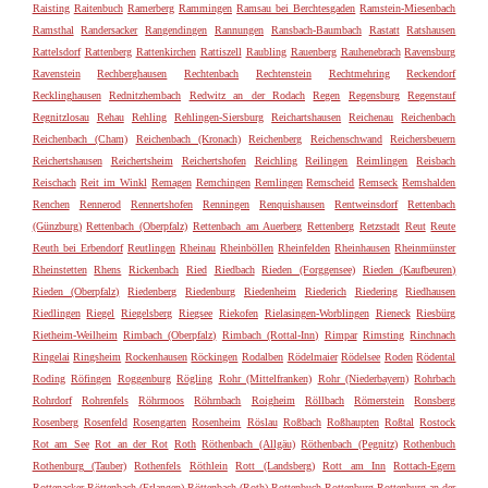
Raisting
Raitenbuch
Ramerberg
Rammingen
Ramsau bei Berchtesgaden
Ramstein-Miesenbach
Ramsthal
Randersacker
Rangendingen
Rannungen
Ransbach-Baumbach
Rastatt
Ratshausen
Rattelsdorf
Rattenberg
Rattenkirchen
Rattiszell
Raubling
Rauenberg
Rauhenebrach
Ravensburg
Ravenstein
Rechberghausen
Rechtenbach
Rechtenstein
Rechtmehring
Reckendorf
Recklinghausen
Rednitzhembach
Redwitz an der Rodach
Regen
Regensburg
Regenstauf
Regnitzlosau
Rehau
Rehling
Rehlingen-Siersburg
Reichartshausen
Reichenau
Reichenbach
Reichenbach (Cham)
Reichenbach (Kronach)
Reichenberg
Reichenschwand
Reichersbeuern
Reichertshausen
Reichertsheim
Reichertshofen
Reichling
Reilingen
Reimlingen
Reisbach
Reischach
Reit im Winkl
Remagen
Remchingen
Remlingen
Remscheid
Remseck
Remshalden
Renchen
Rennerod
Rennertshofen
Renningen
Renquishausen
Rentweinsdorf
Rettenbach
(Günzburg)
Rettenbach (Oberpfalz)
Rettenbach am Auerberg
Rettenberg
Retzstadt
Reut
Reute
Reuth bei Erbendorf
Reutlingen
Rheinau
Rheinböllen
Rheinfelden
Rheinhausen
Rheinmünster
Rheinstetten
Rhens
Rickenbach
Ried
Riedbach
Rieden (Forggensee)
Rieden (Kaufbeuren)
Rieden (Oberpfalz)
Riedenberg
Riedenburg
Riedenheim
Riederich
Riedering
Riedhausen
Riedlingen
Riegel
Riegelsberg
Riegsee
Riekofen
Rielasingen-Worblingen
Rieneck
Riesbürg
Rietheim-Weilheim
Rimbach (Oberpfalz)
Rimbach (Rottal-Inn)
Rimpar
Rimsting
Rinchnach
Ringelai
Ringsheim
Rockenhausen
Röckingen
Rodalben
Rödelmaier
Rödelsee
Roden
Rödental
Roding
Röfingen
Roggenburg
Rögling
Rohr (Mittelfranken)
Rohr (Niederbayern)
Rohrbach
Rohrdorf
Rohrenfels
Röhrmoos
Röhrnbach
Roigheim
Röllbach
Römerstein
Ronsberg
Rosenberg
Rosenfeld
Rosengarten
Rosenheim
Röslau
Roßbach
Roßhaupten
Roßtal
Rostock
Rot am See
Rot an der Rot
Roth
Röthenbach (Allgäu)
Röthenbach (Pegnitz)
Rothenbuch
Rothenburg (Tauber)
Rothenfels
Röthlein
Rott (Landsberg)
Rott am Inn
Rottach-Egern
Rottenacker
Röttenbach (Erlangen)
Röttenbach (Roth)
Rottenbuch
Rottenburg
Rottenburg an der