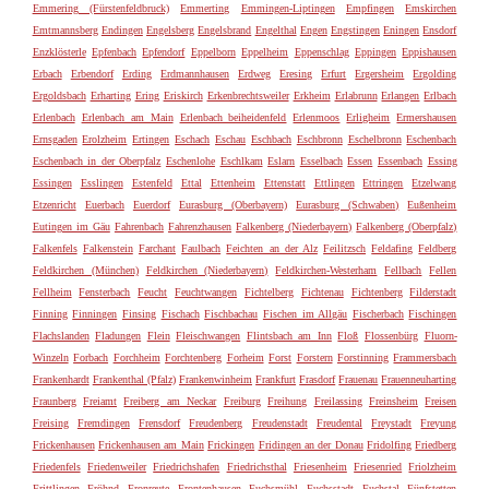
Emmering (Fürstenfeldbruck)
Emmerting
Emmingen-Liptingen
Empfingen
Emskirchen
Emtmannsberg
Endingen
Engelsberg
Engelsbrand
Engelthal
Engen
Engstingen
Eningen
Ensdorf
Enzklösterle
Epfenbach
Epfendorf
Eppelborn
Eppelheim
Eppenschlag
Eppingen
Eppishausen
Erbach
Erbendorf
Erding
Erdmannhausen
Erdweg
Eresing
Erfurt
Ergersheim
Ergolding
Ergoldsbach
Erharting
Ering
Eriskirch
Erkenbrechtsweiler
Erkheim
Erlabrunn
Erlangen
Erlbach
Erlenbach
Erlenbach am Main
Erlenbach beiheidenfeld
Erlenmoos
Erligheim
Ermershausen
Ernsgaden
Erolzheim
Ertingen
Eschach
Eschau
Eschbach
Eschbronn
Eschelbronn
Eschenbach
Eschenbach in der Oberpfalz
Eschenlohe
Eschlkam
Eslarn
Esselbach
Essen
Essenbach
Essing
Essingen
Esslingen
Estenfeld
Ettal
Ettenheim
Ettenstatt
Ettlingen
Ettringen
Etzelwang
Etzenricht
Euerbach
Euerdorf
Eurasburg (Oberbayern)
Eurasburg (Schwaben)
Eußenheim
Eutingen im Gäu
Fahrenbach
Fahrenzhausen
Falkenberg (Niederbayern)
Falkenberg (Oberpfalz)
Falkenfels
Falkenstein
Farchant
Faulbach
Feichten an der Alz
Feilitzsch
Feldafing
Feldberg
Feldkirchen (München)
Feldkirchen (Niederbayern)
Feldkirchen-Westerham
Fellbach
Fellen
Fellheim
Fensterbach
Feucht
Feuchtwangen
Fichtelberg
Fichtenau
Fichtenberg
Filderstadt
Finning
Finningen
Finsing
Fischach
Fischbachau
Fischen im Allgäu
Fischerbach
Fischingen
Flachslanden
Fladungen
Flein
Fleischwangen
Flintsbach am Inn
Floß
Flossenbürg
Fluorn-
Winzeln
Forbach
Forchheim
Forchtenberg
Forheim
Forst
Forstern
Forstinning
Frammersbach
Frankenhardt
Frankenthal (Pfalz)
Frankenwinheim
Frankfurt
Frasdorf
Frauenau
Frauenneuharting
Fraunberg
Freiamt
Freiberg am Neckar
Freiburg
Freihung
Freilassing
Freinsheim
Freisen
Freising
Fremdingen
Frensdorf
Freudenberg
Freudenstadt
Freudental
Freystadt
Freyung
Frickenhausen
Frickenhausen am Main
Frickingen
Fridingen an der Donau
Fridolfing
Friedberg
Friedenfels
Friedenweiler
Friedrichshafen
Friedrichsthal
Friesenheim
Friesenried
Friolzheim
Frittlingen
Fröhnd
Fronreute
Frontenhausen
Fuchsmühl
Fuchsstadt
Fuchstal
Fünfstetten