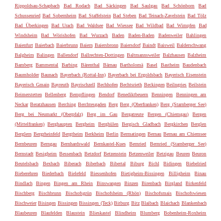
Rippoldsau-Schapbach
Bad Rodach
Bad Säckingen
Bad Saulgau
Bad Schönborn
Bad
Schussenried
Bad Sobernheim
Bad Staffelstein
Bad Steben
Bad Teinach-Zavelstein
Bad Tölz
Bad Überkingen
Bad Urach
Bad Waldsee
Bad Wiessee
Bad Wildbad
Bad Wimpfen
Bad
Windsheim
Bad Wörishofen
Bad Wurzach
Baden
Baden-Baden
Badenweiler
Bahlingen
Baienfurt
Baierbach
Baierbrunn
Baiern
Baiersbronn
Baiersdorf
Baindt
Baisweil
Balderschwang
Balgheim
Balingen
Ballendorf
Ballrechten-Dottingen
Baltmannsweiler
Balzhausen
Balzheim
Bamberg
Bammental
Barbing
Bärenthal
Bärnau
Bartholomä
Basel
Bastheim
Baudenbach
Baumholder
Baunach
Bayerbach (Rottal-Inn)
Bayerbach bei Ergoldsbach
Bayerisch Eisenstein
Bayerisch Gmain
Bayreuth
Bayrischzell
Bechhofen
Bechtsrieth
Beckingen
Beilngries
Beilstein
Beimerstetten
Bellenberg
Bempflingen
Bendorf
Benediktbeuern
Benningen
Benningen am
Neckar
Beratzhausen
Berching
Berchtesgaden
Berg
Berg (Oberfranken)
Berg (Starnberger See)
Berg bei Neumarkt (Oberpfalz)
Berg im Gau
Bergatreute
Bergen (Chiemgau)
Bergen
(Mittelfranken)
Berghaupten
Bergheim
Berghülen
Bergisch Gladbach
Bergkirchen
Berglen
Berglern
Bergrheinfeld
Bergtheim
Berkheim
Berlin
Bermatingen
Bernau
Bernau am Chiemsee
Bernbeuren
Berngau
Bernhardswald
Bernkastel-Kues
Bernried
Bernried (Starnberger See)
Bernstadt
Besigheim
Bessenbach
Betzdorf
Betzenstein
Betzenweiler
Betzigau
Beuren
Beuron
Beutelsbach
Bexbach
Biberach
Biberbach
Bibertal
Biburg
Bichl
Bidingen
Biebelried
Bieberehren
Biederbach
Bielefeld
Biessenhofen
Bietigheim-Bissingen
Billigheim
Binau
Bindlach
Bingen
Bingen am Rhein
Binswangen
Binzen
Birenbach
Birgland
Birkenfeld
Bischberg
Bischbrunn
Bischofsgrün
Bischofsheim (Rhön)
Bischofsmais
Bischofswiesen
Bischweier
Bisingen
Bissingen
Bissingen (Teck)
Bitburg
Bitz
Blaibach
Blaichach
Blankenbach
Blaubeuren
Blaufelden
Blaustein
Blieskastel
Blindheim
Blumberg
Bobenheim-Roxheim