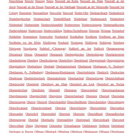
Neuschönau
Neusitz
Neusorg
Neuss
Neustadt am Kulm
Neustadt am Main
Neustadt an der
Aisch
Neustadt an der Donau
Neustadt an der Waldnaab
Neustadt an der Weinstraße
Neustadt bei
Coburg
Neustetten
Neutraubling
Neuweiler
Neuwied
Nieder-Olm
Niederaichbach
Niederalteich
Niederbergkirchen
Niedereschach
Niederfüllbach
Niederlauer
Niedermurach
Niedernberg
Niedernhall
Niederrieden
Niederschönenfeld
Niederstetten
Niederstotzingen
Niedertaufkirchen
Niederviehbach
Niederwerrn
Niederwinkling
Niefern-Öschelbronn
Nierstein
Nittenau
Nittendorf
Nohfelden
Nonnenhorn
Nonnweiler
Nordendorf
Nordhalben
Nordheim
Nordheim am Main
Nordheim vor der Rhön
Nördlingen
Nordrach
Notzingen
Nüdlingen
Nufringen
Nürnberg
Nürtingen
Nusplingen
Nußdorf (Chiemgau)
Nußdorf am Inn
Nußloch
Oberammergau
Oberasbach
Oberau
Oberaudorf
Oberaurach
Oberbergkirchen
Oberboihingen
Oberdachstetten
Oberderdingen
Oberding
Oberdischingen
Oberdolling
Oberelsbach
Obergriesbach
Obergröningen
Obergünzburg
Oberhaching
Oberhaid
Oberharmersbach
Oberhausen
Oberhausen (b. Neuburg)
Oberhausen (b. Peißenberg)
Oberhausen-Rheinhausen
Oberickelsheim
Oberkirch
Oberkochen
Oberkotzau
Oberleichtersbach
Obermaiselstein
Obermarchtal
Obermeitingen
Obermichelbach
Obermoschel
Obernbreit
Obernburg am Main
Oberndorf am Lech
Oberndorf am Neckar
Oberneukirchen
Obernheim
Obernzell
Obernzenn
Oberostendorf
Oberottmarshausen
Oberpframmern
Oberpleichfeld
Oberpöring
Oberreichenbach
Oberreute
Oberried
Oberrieden
Oberriexingen
Oberrot
Oberroth
Oberscheinfeld
Oberschleißheim
Oberschneiding
Oberschönegg
Oberschwarzach
Oberschweinbach
Obersinn
Obersöchering
Obersontheim
Oberstadion
Oberstaufen
Oberstdorf
Oberstenfeld
Oberstreu
Obersulm
Obersüßbach
Obertaufkirchen
Oberteuringen
Oberthal
Oberthulba
Obertraubling
Obertrubach
Oberviechtach
Oberwesel
Oberwolfach
Obing
Obrigheim
Ochsenfurt
Ochsenhausen
Odelzhausen
Oedheim
Oerlenbach
Oettingen in Bayern
Offenau
Offenbach
Offenberg
Offenburg
Offenhausen
Offingen
Ofterdingen