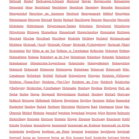
Herbstadt
Herdorf
Herdwangen-Schönach
Heretsried
Hergatz
Hergensweiler
Hermaringen
Hermeskeil
Herne
Heroldsbach
Heroldsberg
Heroldstatt
Herrenberg
Herrieden
Herrischried
Herrngiersdorf
Herrsching am Ammersee
Hersbruck
Herzogenaurach
Heßdorf
Hessigheim
Hettenshausen
Hettingen
Hettstadt
Hetzles
Heubach
Heuchlingen
Heustreu
Heusweiler
Heuweiler
Hildesheim
Hildrizhausen
Hilgertshausen-Tandern
Hillesheim
Hilpoltstein
Hiltenfingen
Hiltpoltstein
Hilzingen
Himmelkron
Himmelstadt
Hinterschmiding
Hinterzarten
Hirrlingen
Hirschaid
Hirschau
Hirschbach
Hirschberg
Hitzhofen
Höchberg
Hochdorf
Höchenschwand
Höchheim
Höchstadt (Aisch)
Höchstädt (Donau)
Höchstädt (Fichtelgebirge)
Hochstadt (Main)
Hockenheim
Hof
Höfen an der Enz
Hofheim in Unterfranken
Hofkirchen
Hofstetten
Hohberg
Hohenaltheim
Hohenau
Hohenberg an der Eger
Hohenbrunn
Hohenburg
Hohenfels
Hohenfurch
Hohenkammer
Höhenkirchen-Siegertsbrunn
Hohenlinden
Hohenpeißenberg
Hohenpolding
Hohenroth
Hohenstadt
Hohenstein
Hohentengen
Hohenthann
Hohenwart
Hohenwarth
Höhr-
Grenzhausen
Hollenbach
Hollfeld
Hollstadt
Holzgerlingen
Holzgünz
Holzheim (Dillingen)
Holzheim (Donau-Ries)
Holzheim (Neu-Ulm)
Holzheim am Forst
Holzkirch
Holzkirchen
(Oberbayern)
Holzkirchen (Unterfranken)
Holzmaden
Homburg
Hopferau
Höpfingen
Horb am
Neckar
Horben
Horgau
Horgenzell
Hörgertshausen
Hornbach
Hornberg
Hösbach
Höslwang
Hoßkirch
Höttingen
Hüffenhardt
Hüfingen
Hügelsheim
Huglfing
Huisheim
Hülben
Hummeltal
Hunderdorf
Hunding
Hurlach
Hutthurm
Hüttisheim
Hüttlingen
Ibach
Ichenhausen
Icking
Idar-
Oberstein
Iffeldorf
Iffezheim
Igensdorf
Igersheim
Iggensbach
Iggingen
Igling
Ihringen
Ihrlerstein
Illerkirchberg
Illerrieden
Illertissen
Illesheim
Illingen
Illmensee
Illschwang
Ilmmünster
Ilsfeld
Ilshofen
Ilvesheim
Immendingen
Immenreuth
Immenstaad am Bodensee
Immenstadt im Allgäu
Inchenhofen
Ingelfingen
Ingelheim am Rhein
Ingenried
Ingersheim
Ingoldingen
Ingolstadt
Innernzell
Inning am Ammersee
Inning am Holz
Insingen
Inzell
Inzigkofen
Inzlingen
Iphofen