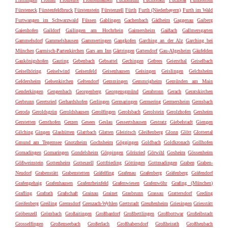
Fürsteneck
Fürstenfeldbruck
Fürstenstein
Fürstenzell
Fürth
Furth (Niederbayern)
Furth im Wald
Furtwangen im Schwarzwald
Füssen
Gablingen
Gachenbach
Gädheim
Gaggenau
Gaiberg
Gaienhofen
Gaildorf
Gailingen am Hochrhein
Gaimersheim
Gaißach
Gallmersgarten
Gammelsdorf
Gammelshausen
Gammertingen
Gangkofen
Garching an der Alz
Garching bei
München
Garmisch-Partenkirchen
Gars am Inn
Gärtringen
Gattendorf
Gau-Algesheim
Gäufelden
Gaukönigshofen
Gauting
Gebenbach
Gebsattel
Gechingen
Gefrees
Geiersthal
Geiselbach
Geiselhöring
Geiselwind
Geisenfeld
Geisenhausen
Geisingen
Geislingen
Gelchsheim
Geldersheim
Gelsenkirchen
Geltendorf
Gemmingen
Gemmrigheim
Gemünden am Main
Genderkingen
Gengenbach
Georgenberg
Georgensgmünd
Gerabronn
Gerach
Geratskirchen
Gerbrunn
Geretsried
Gerhardshofen
Gerlingen
Germaringen
Germering
Germersheim
Gernsbach
Geroda
Geroldsgrün
Geroldshausen
Gerolfingen
Gerolsbach
Gerolstein
Gerolzhofen
Gersheim
Gerstetten
Gersthofen
Gerzen
Gesees
Geslau
Gessertshausen
Gestratz
Giebelstadt
Giengen
Gilching
Gingen
Glashütten
Glattbach
Glatten
Gleiritsch
Gleißenberg
Glonn
Glött
Glottertal
Gmund am Tegernsee
Gnotzheim
Gochsheim
Göggingen
Goldbach
Goldkronach
Gollhofen
Gomadingen
Gomaringen
Gondelsheim
Göppingen
Görisried
Görwihl
Gosheim
Gössenheim
Gößweinstein
Gottenheim
Gotteszell
Gottfrieding
Göttingen
Gottmadingen
Graben
Graben-
Neudorf
Grabenstätt
Grabenstetten
Gräfelfing
Grafenau
Grafenberg
Gräfenberg
Gräfendorf
Grafengehaig
Grafenhausen
Grafenrheinfeld
Grafenwiesen
Grafenwöhr
Grafing (München)
Grafling
Grafrath
Grafschaft
Grainau
Grainet
Grasbrunn
Grassau
Grattersdorf
Greding
Greifenberg
Greiling
Gremsdorf
Grenzach-Wyhlen
Grettstadt
Greußenheim
Griesingen
Griesstätt
Gröbenzell
Grömbach
Großaitingen
Großbardorf
Großbettlingen
Großbottwar
Großeibstadt
Grosselfingen
Großenseebach
Großerlach
Großhabersdorf
Großheirath
Großheubach