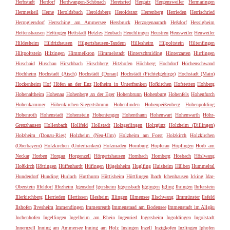
Herbstadt
Herdorf
Herdwangen-Schönach
Heretsried
Hergatz
Hergensweiler
Hermaringen
Hermeskeil
Herne
Heroldsbach
Heroldsberg
Heroldstatt
Herrenberg
Herrieden
Herrischried
Herrngiersdorf
Herrsching am Ammersee
Hersbruck
Herzogenaurach
Heßdorf
Hessigheim
Hettenshausen
Hettingen
Hettstadt
Hetzles
Heubach
Heuchlingen
Heustreu
Heusweiler
Heuweiler
Hildesheim
Hildrizhausen
Hilgertshausen-Tandern
Hillesheim
Hilpoltstein
Hiltenfingen
Hiltpoltstein
Hilzingen
Himmelkron
Himmelstadt
Hinterschmiding
Hinterzarten
Hirrlingen
Hirschaid
Hirschau
Hirschbach
Hirschberg
Hitzhofen
Höchberg
Hochdorf
Höchenschwand
Höchheim
Höchstadt (Aisch)
Höchstädt (Donau)
Höchstädt (Fichtelgebirge)
Hochstadt (Main)
Hockenheim
Hof
Höfen an der Enz
Hofheim in Unterfranken
Hofkirchen
Hofstetten
Hohberg
Hohenaltheim
Hohenau
Hohenberg an der Eger
Hohenbrunn
Hohenburg
Hohenfels
Hohenfurch
Hohenkammer
Höhenkirchen-Siegertsbrunn
Hohenlinden
Hohenpeißenberg
Hohenpolding
Hohenroth
Hohenstadt
Hohenstein
Hohentengen
Hohenthann
Hohenwart
Hohenwarth
Höhr-
Grenzhausen
Hollenbach
Hollfeld
Hollstadt
Holzgerlingen
Holzgünz
Holzheim (Dillingen)
Holzheim (Donau-Ries)
Holzheim (Neu-Ulm)
Holzheim am Forst
Holzkirch
Holzkirchen
(Oberbayern)
Holzkirchen (Unterfranken)
Holzmaden
Homburg
Hopferau
Höpfingen
Horb am
Neckar
Horben
Horgau
Horgenzell
Hörgertshausen
Hornbach
Hornberg
Hösbach
Höslwang
Hoßkirch
Höttingen
Hüffenhardt
Hüfingen
Hügelsheim
Huglfing
Huisheim
Hülben
Hummeltal
Hunderdorf
Hunding
Hurlach
Hutthurm
Hüttisheim
Hüttlingen
Ibach
Ichenhausen
Icking
Idar-
Oberstein
Iffeldorf
Iffezheim
Igensdorf
Igersheim
Iggensbach
Iggingen
Igling
Ihringen
Ihrlerstein
Illerkirchberg
Illerrieden
Illertissen
Illesheim
Illingen
Illmensee
Illschwang
Ilmmünster
Ilsfeld
Ilshofen
Ilvesheim
Immendingen
Immenreuth
Immenstaad am Bodensee
Immenstadt im Allgäu
Inchenhofen
Ingelfingen
Ingelheim am Rhein
Ingenried
Ingersheim
Ingoldingen
Ingolstadt
Innernzell
Inning am Ammersee
Inning am Holz
Insingen
Inzell
Inzigkofen
Inzlingen
Iphofen