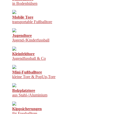
in Bodenhülsen
Mobile Tore
transportable Fußballtore
Jugendtore
Jugend-/Kinderfussball
Kleinfeldtore
Jugendfussball & Co
Mini-Fußballtore
kleine Tore & PopUp-Tore
Bolzplatztore
aus Stahl-/Aluminium
Kippsicherungen
für Fussballtore