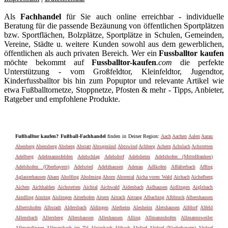
Als
Fachhandel
für Sie auch online erreichbar - individuelle
Beratung für die passende Bezäunung von öffentlichen Sportplätzen
bzw. Sportflächen, Bolzplätze, Sportplätze in Schulen, Gemeinden,
Vereine, Städte u. weitere Kunden sowohl aus dem gewerblichen,
öffentlichen als auch privaten Bereich. Wer ein
Fussballtor kaufen
möchte bekommt auf
Fussballtor-kaufen
.com
die perfekte
Unterstützung - vom Großfeldtor, Kleinfeldtor, Jugendtor,
Kinderfussballtor bis hin zum Popuptor und relevante Artikel wie
etwa Fußballtornetze, Stoppnetze, Pfosten & mehr - Tipps, Anbieter,
Ratgeber und empfohlene Produkte.
Fußballtor kaufen? Fußball-Fachhandel
finden in Deiner Region:
Aach
Aachen
Aalen
Aarau
Abenberg
Abensberg
Absberg
Abstatt
Abtsgmünd
Abtswind
Achberg
Achern
Achslach
Achstetten
Adelberg
Adelmannsfelden
Adelschlag
Adelsdorf
Adelsheim
Adelshofen (Mittelfranken)
Adelshofen (Oberbayern)
Adelsried
Adelzhausen
Adenau
Adlkofen
Affalterbach
Affing
Aglasterhausen
Aham
Aholfing
Aholming
Ahorn
Ahorntal
Aicha vorm Wald
Aichach
Aichelberg
Aichen
Aichhalden
Aichstetten
Aichtal
Aichwald
Aidenbach
Aidhausen
Aidlingen
Aiglsbach
Aindling
Ainring
Aislingen
Aiterhofen
Aitern
Aitrach
Aitrang
Albaching
Albbruck
Albershausen
Albertshofen
Albstadt
Aldersbach
Aldingen
Alerheim
Alesheim
Aletshausen
Alfdorf
Alfeld
Allensbach
Allersberg
Allershausen
Alleshausen
Alling
Allmannshofen
Allmannsweiler
Allmendingen
Allmersbach im Tal
Alpirsbach
Altbach
Altdorf
Altdorf (Niederbayern)
Altdorf