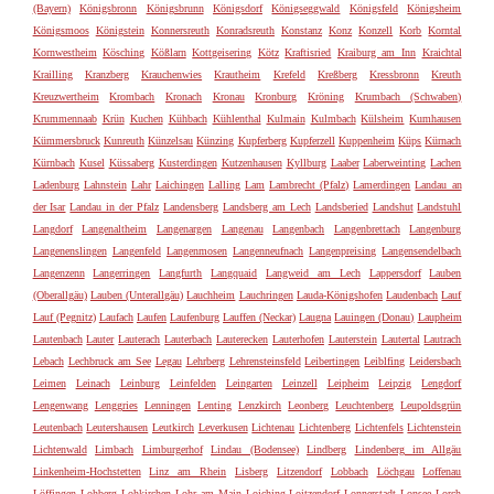
(Bayern)
Königsbronn
Königsbrunn
Königsdorf
Königseggwald
Königsfeld
Königsheim
Königsmoos
Königstein
Konnersreuth
Konradsreuth
Konstanz
Konz
Konzell
Korb
Korntal
Kornwestheim
Kösching
Kößlarn
Kottgeisering
Kötz
Kraftisried
Kraiburg am Inn
Kraichtal
Krailling
Kranzberg
Krauchenwies
Krautheim
Krefeld
Kreßberg
Kressbronn
Kreuth
Kreuzwertheim
Krombach
Kronach
Kronau
Kronburg
Kröning
Krumbach (Schwaben)
Krummennaab
Krün
Kuchen
Kühbach
Kühlenthal
Kulmain
Kulmbach
Külsheim
Kumhausen
Kümmersbruck
Kunreuth
Künzelsau
Künzing
Kupferberg
Kupferzell
Kuppenheim
Küps
Kürnach
Kürnbach
Kusel
Küssaberg
Kusterdingen
Kutzenhausen
Kyllburg
Laaber
Laberweinting
Lachen
Ladenburg
Lahnstein
Lahr
Laichingen
Lalling
Lam
Lambrecht (Pfalz)
Lamerdingen
Landau an
der Isar
Landau in der Pfalz
Landensberg
Landsberg am Lech
Landsberied
Landshut
Landstuhl
Langdorf
Langenaltheim
Langenargen
Langenau
Langenbach
Langenbrettach
Langenburg
Langenenslingen
Langenfeld
Langenmosen
Langenneufnach
Langenpreising
Langensendelbach
Langenzenn
Langerringen
Langfurth
Langquaid
Langweid am Lech
Lappersdorf
Lauben
(Oberallgäu)
Lauben (Unterallgäu)
Lauchheim
Lauchringen
Lauda-Königshofen
Laudenbach
Lauf
Lauf (Pegnitz)
Laufach
Laufen
Laufenburg
Lauffen (Neckar)
Laugna
Lauingen (Donau)
Laupheim
Lautenbach
Lauter
Lauterach
Lauterbach
Lauterecken
Lauterhofen
Lauterstein
Lautertal
Lautrach
Lebach
Lechbruck am See
Legau
Lehrberg
Lehrensteinsfeld
Leibertingen
Leiblfing
Leidersbach
Leimen
Leinach
Leinburg
Leinfelden
Leingarten
Leinzell
Leipheim
Leipzig
Lengdorf
Lengenwang
Lenggries
Lenningen
Lenting
Lenzkirch
Leonberg
Leuchtenberg
Leupoldsgrün
Leutenbach
Leutershausen
Leutkirch
Leverkusen
Lichtenau
Lichtenberg
Lichtenfels
Lichtenstein
Lichtenwald
Limbach
Limburgerhof
Lindau (Bodensee)
Lindberg
Lindenberg im Allgäu
Linkenheim-Hochstetten
Linz am Rhein
Lisberg
Litzendorf
Lobbach
Löchgau
Loffenau
Löffingen
Lohberg
Lohkirchen
Lohr am Main
Loiching
Loitzendorf
Lonnerstadt
Lonsee
Lorch