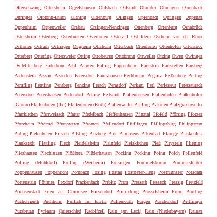
Ofterschwang
Oftersheim
Oggelshausen
Ohlsbach
Ohlstadt
Ohmden
Öhningen
Ohrenbach
Öhringen
Ölbronn-Dürrn
Olching
Oldenburg
Öllingen
Opfenbach
Öpfingen
Oppenau
Oppenheim
Oppenweiler
Ornbau
Orsingen-Nenzingen
Ortenberg
Ortenburg
Osnabrück
Ostelsheim
Osterberg
Osterburken
Osterhofen
Osterzell
Ostfildern
Ostheim vor der Rhön
Osthofen
Ostrach
Östringen
Ötigheim
Ötisheim
Ottenbach
Ottenhofen
Ottenhöfen
Ottensoos
Otterberg
Otterfing
Ottersweier
Otting
Ottobeuren
Ottobrunn
Ottweiler
Otzing
Owen
Owingen
Oy-Mittelberg
Paderborn
Pähl
Painten
Palling
Pappenheim
Parkstein
Parkstetten
Parsberg
Partenstein
Passau
Pastetten
Patersdorf
Paunzhausen
Pechbrunn
Pegnitz
Peißenberg
Peiting
Pemfling
Pentling
Penzberg
Penzing
Perach
Perasdorf
Perkam
Perl
Perlesreut
Petersaurach
Petersdorf
Petershausen
Pettendorf
Petting
Pettstadt
Pfaffenhausen
Pfaffenhofen
Pfaffenhofen
(Glonn)
Pfaffenhofen (Ilm)
Pfaffenhofen (Roth)
Pfaffenweiler
Pfaffing
Pfakofen
Pfalzgrafenweiler
Pfarrkirchen
Pfarrweisach
Pfatter
Pfedelbach
Pfeffenhausen
Pfinztal
Pfofeld
Pförring
Pforzen
Pforzheim
Pfreimd
Pfronstetten
Pfronten
Pfullendorf
Pfullingen
Philippsburg
Philippsreut
Piding
Pielenhofen
Pilsach
Pilsting
Pinzberg
Pirk
Pirmasens
Pittenhart
Planegg
Plankenfels
Plankstadt
Plattling
Plech
Pleidelsheim
Pleinfeld
Pleiskirchen
Pleß
Pleystein
Pliening
Pliezhausen
Plochingen
Plößberg
Plüderhausen
Pocking
Pöcking
Poing
Polch
Pollenfeld
Polling (Mühldorf)
Polling (Weilheim)
Polsingen
Pommelsbrunn
Pommersfelden
Poppenhausen
Poppenricht
Pörnbach
Pösing
Postau
Postbauer-Heng
Postmünster
Potsdam
Pottenstein
Pöttmes
Poxdorf
Prackenbach
Prebitz
Prem
Pressath
Presseck
Pressig
Pretzfeld
Prichsenstadt
Prien am Chiemsee
Priesendorf
Prittriching
Prosselsheim
Prüm
Prutting
Püchersreuth
Puchheim
Pullach im Isartal
Pullenreuth
Pürgen
Puschendorf
Püttlingen
Putzbrunn
Pyrbaum
Quierschied
Radolfzell
Rain (am Lech)
Rain (Niederbayern)
Rainau