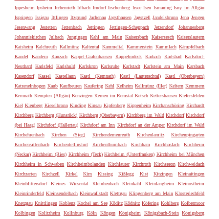
Ippesheim
Ipsheim
Irchenrieth
Irlbach
Irndorf
Irschenberg
Irsee
Isen
Ismaning
Isny im Allgäu
Ispringen
Issigau
Ittlingen
Itzgrund
Jachenau
Jagsthausen
Jagstzell
Jandelsbrunn
Jena
Jengen
Jesenwang
Jestetten
Jettenbach
Jettingen
Jettingen-Scheppach
Jetzendorf
Johannesberg
Johanniskirchen
Julbach
Jungingen
Kahl am Main
Kaisersbach
Kaisersesch
Kaiserslautern
Kaisheim
Kalchreuth
Kallmünz
Kaltental
Kammeltal
Kammerstein
Kammlach
Kämpfelbach
Kandel
Kandern
Kanzach
Kappel-Grafenhausen
Kappelrodeck
Karbach
Karlsbad
Karlsdorf-
Neuthard
Karlsfeld
Karlshuld
Karlskron
Karlsruhe
Karlstadt
Karlstein am Main
Karsbach
Kasendorf
Kassel
Kastellaun
Kastl (Kemnath)
Kastl (Lauterachtal)
Kastl (Oberbayern)
Katzenelnbogen
Kaub
Kaufbeuren
Kaufering
Kehl
Kelheim
Kellmünz (Iller)
Keltern
Kemmern
Kemnath
Kempten (Allgäu)
Kenzingen
Kernen im Remstal
Ketsch
Kettershausen
Kiefersfelden
Kiel
Kienberg
Kieselbronn
Kinding
Kinsau
Kipfenberg
Kippenheim
Kirchanschöring
Kirchardt
Kirchberg
Kirchberg (Hunsrück)
Kirchberg (Oberbayern)
Kirchberg im Wald
Kirchdorf
Kirchdorf
(bei Haag)
Kirchdorf (Hallertau)
Kirchdorf am Inn
Kirchdorf an der Amper
Kirchdorf im Wald
Kirchehrenbach
Kirchen (Sieg)
Kirchendemenreuth
Kirchenlamitz
Kirchenpingarten
Kirchensittenbach
Kirchentellinsfurt
Kirchenthumbach
Kirchham
Kirchhaslach
Kirchheim
(Neckar)
Kirchheim (Ries)
Kirchheim (Teck)
Kirchheim (Unterfranken)
Kirchheim bei München
Kirchheim in Schwaben
Kirchheimbolanden
Kirchlauter
Kirchroth
Kirchseeon
Kirchweidach
Kirchzarten
Kirchzell
Kirkel
Kirn
Kissing
Kißlegg
Kist
Kitzingen
Kleinaitingen
Kleinblittersdorf
Kleines Wiesental
Kleinheubach
Kleinkahl
Kleinlangheim
Kleinostheim
Kleinrinderfeld
Kleinsendelbach
Kleinwallstadt
Klettgau
Klingenberg am Main
Klosterlechfeld
Knetzgau
Knittlingen
Koblenz
Kochel am See
Köditz
Ködnitz
Köfering
Kohlberg
Kolbermoor
Kolbingen
Kolitzheim
Kollnburg
Köln
Köngen
Königheim
Königsbach-Stein
Königsberg