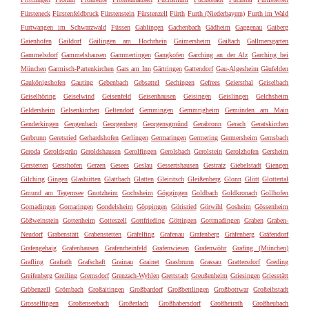
Fürsteneck
Fürstenfeldbruck
Fürstenstein
Fürstenzell
Fürth
Furth (Niederbayern)
Furth im Wald
Furtwangen im Schwarzwald
Füssen
Gablingen
Gachenbach
Gädheim
Gaggenau
Gaiberg
Gaienhofen
Gaildorf
Gailingen am Hochrhein
Gaimersheim
Gaißach
Gallmersgarten
Gammelsdorf
Gammelshausen
Gammertingen
Gangkofen
Garching an der Alz
Garching bei
München
Garmisch-Partenkirchen
Gars am Inn
Gärtringen
Gattendorf
Gau-Algesheim
Gäufelden
Gaukönigshofen
Gauting
Gebenbach
Gebsattel
Gechingen
Gefrees
Geiersthal
Geiselbach
Geiselhöring
Geiselwind
Geisenfeld
Geisenhausen
Geisingen
Geislingen
Gelchsheim
Geldersheim
Gelsenkirchen
Geltendorf
Gemmingen
Gemmrigheim
Gemünden am Main
Genderkingen
Gengenbach
Georgenberg
Georgensgmünd
Gerabronn
Gerach
Geratskirchen
Gerbrunn
Geretsried
Gerhardshofen
Gerlingen
Germaringen
Germering
Germersheim
Gernsbach
Geroda
Geroldsgrün
Geroldshausen
Gerolfingen
Gerolsbach
Gerolstein
Gerolzhofen
Gersheim
Gerstetten
Gersthofen
Gerzen
Gesees
Geslau
Gessertshausen
Gestratz
Giebelstadt
Giengen
Gilching
Gingen
Glashütten
Glattbach
Glatten
Gleiritsch
Gleißenberg
Glonn
Glött
Glottertal
Gmund am Tegernsee
Gnotzheim
Gochsheim
Göggingen
Goldbach
Goldkronach
Gollhofen
Gomadingen
Gomaringen
Gondelsheim
Göppingen
Görisried
Görwihl
Gosheim
Gössenheim
Gößweinstein
Gottenheim
Gotteszell
Gottfrieding
Göttingen
Gottmadingen
Graben
Graben-
Neudorf
Grabenstätt
Grabenstetten
Gräfelfing
Grafenau
Grafenberg
Gräfenberg
Gräfendorf
Grafengehaig
Grafenhausen
Grafenrheinfeld
Grafenwiesen
Grafenwöhr
Grafing (München)
Grafling
Grafrath
Grafschaft
Grainau
Grainet
Grasbrunn
Grassau
Grattersdorf
Greding
Greifenberg
Greiling
Gremsdorf
Grenzach-Wyhlen
Grettstadt
Greußenheim
Griesingen
Griesstätt
Gröbenzell
Grömbach
Großaitingen
Großbardorf
Großbettlingen
Großbottwar
Großeibstadt
Grosselfingen
Großenseebach
Großerlach
Großhabersdorf
Großheirath
Großheubach