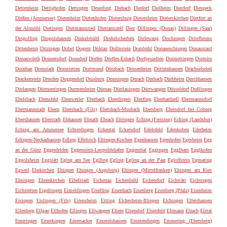
Dettenheim
Dettighofen
Dettingen
Deuerling
Diebach
Diedorf
Dielheim
Dierdorf
Diespeck
Dießen (Ammersee)
Dietenheim
Dietenhofen
Dietersburg
Dietersheim
Dieterskirchen
Dietfurt an
der Altmühl
Dietingen
Dietmannsried
Dietramszell
Diez
Dillingen (Donau)
Dillingen (Saar)
Dingolfing
Dingolshausen
Dinkelsbühl
Dinkelscherben
Dirlewang
Dischingen
Dittelbrunn
Dittenheim
Ditzingen
Dobel
Dogern
Döhlau
Dollnstein
Dombühl
Donaueschingen
Donaustauf
Donauwörth
Donnersdorf
Donzdorf
Dorfen
Dörfles-Esbach
Dorfprozelten
Dormettingen
Dormitz
Dornhan
Dornstadt
Dornstetten
Dortmund
Dörzbach
Dossenheim
Dotternhausen
Drachselsried
Drackenstein
Dresden
Duggendorf
Duisburg
Dunningen
Durach
Durbach
Dürbheim
Durchhausen
Durlangen
Dürmentingen
Durmersheim
Dürnau
Dürrlauingen
Dürrwangen
Düsseldorf
Dußlingen
Ebelsbach
Ebensfeld
Ebenweiler
Eberbach
Eberdingen
Eberfing
Eberhardzell
Ebermannsdorf
Ebermannstadt
Ebern
Ebersbach (Fils)
Ebersbach-Musbach
Ebersberg
Ebersdorf bei Coburg
Ebershausen
Eberstadt
Ebhausen
Ebnath
Ebrach
Ebringen
Eching (Freising)
Eching (Landshut)
Eching am Ammersee
Echterdingen
Eckental
Eckersdorf
Edelsfeld
Edenkoben
Ederheim
Edingen-Neckarhausen
Edling
Effeltrich
Efringen-Kirchen
Egenhausen
Egenhofen
Egesheim
Egg
an der Günz
Eggenfelden
Eggenstein-Leopoldshafen
Eggenthal
Eggingen
Egglham
Egglkofen
Eggolsheim
Eggstätt
Eging am See
Eglfing
Egling
Egling an der Paar
Egloffstein
Egmating
Egweil
Ehekirchen
Ehingen
Ehingen (Augsburg)
Ehingen (Mittelfranken)
Ehingen am Ries
Ehningen
Ehrenkirchen
Eibelstadt
Eichenau
Eichenbühl
Eichendorf
Eichstätt
Eichstegen
Eichstetten
Eigeltingen
Eimeldingen
Eiselfing
Eisenbach
Eisenberg
Eisenberg (Pfalz)
Eisenheim
Eisingen
Eislingen (Fils)
Eitensheim
Eitting
Elchesheim-Illingen
Elchingen
Elfershausen
Ellenberg
Ellgau
Ellhofen
Ellingen
Ellwangen
Ellzee
Elsendorf
Elsenfeld
Eltmann
Elzach
Elztal
Emeringen
Emerkingen
Emersacker
Emmelshausen
Emmendingen
Emmering (Ebersberg)