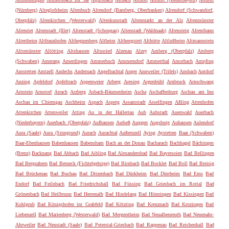
(Nürnberg)
Alteglofsheim
Altenbuch
Altendorf (Bamberg, Oberfranken)
Altendorf (Schwandorf,
Oberpfalz)
Altenkirchen (Westerwald)
Altenkunstadt
Altenmarkt an der Alz
Altenmünster
Altenriet
Altenstadt (Iller)
Altenstadt (Schongau)
Altenstadt (Waldnaab)
Altensteig
Altenthann
Altertheim
Altfraunhofen
Althegnenberg
Altheim
Althengstett
Althütte
Altlußheim
Altmannstein
Altomünster
Altötting
Altshausen
Altusried
Alzenau
Alzey
Amberg (Oberpfalz)
Amberg
(Schwaben)
Amerang
Amerdingen
Ammerbuch
Ammerndorf
Ammerthal
Amorbach
Ampfing
Amstetten
Amtzell
Andechs
Andernach
Angelbachtal
Anger
Annweiler (Trifels)
Ansbach
Antdorf
Anzing
Apfeldorf
Apfeltrach
Appenweier
Arberg
Aresing
Argenbühl
Arnbruck
Arnschwang
Arnstein
Arnstorf
Arrach
Arzberg
Asbach-Bäumenheim
Ascha
Aschaffenburg
Aschau am Inn
Aschau im Chiemgau
Aschheim
Aspach
Asperg
Assamstadt
Asselfingen
Aßling
Attenhofen
Attenkirchen
Attenweiler
Atting
Au in der Hallertau
Aub
Aubstadt
Auenwald
Auerbach
(Niederbayern)
Auerbach (Oberpfalz)
Aufhausen
Aufseß
Auggen
Augsburg
Auhausen
Aulendorf
Aura (Saale)
Aura (Sinngrund)
Aurach
Aurachtal
Außernzell
Aying
Aystetten
Baar (Schwaben)
Baar-Ebenhausen
Babenhausen
Babensham
Bach an der Donau
Bacharach
Bachhagel
Bächingen
(Brenz)
Backnang
Bad Abbach
Bad Aibling
Bad Alexandersbad
Bad Bayersoien
Bad Bellingen
Bad Bergzabern
Bad Berneck (Fichtelgebirge)
Bad Birnbach
Bad Bocklet
Bad Boll
Bad Breisig
Bad Brückenau
Bad Buchau
Bad Ditzenbach
Bad Dürkheim
Bad Dürrheim
Bad Ems
Bad
Endorf
Bad Feilnbach
Bad Friedrichshall
Bad Füssing
Bad Griesbach im Rottal
Bad
Grönenbach
Bad Heilbrunn
Bad Herrenalb
Bad Hindelang
Bad Hönningen
Bad Kissingen
Bad
Kohlgrub
Bad Königshofen im Grabfeld
Bad Kötzting
Bad Kreuznach
Bad Krozingen
Bad
Liebenzell
Bad Marienberg (Westerwald)
Bad Mergentheim
Bad Neualbenreuth
Bad Neuenahr-
Ahrweiler
Bad Neustadt (Saale)
Bad Peterstal-Griesbach
Bad Rappenau
Bad Reichenhall
Bad