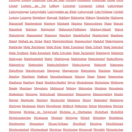
Lörrach
Losheim am See
Loßburg
Lottstetten
Löwenstein
Lübeck
Ludwigsburg
Ludwigschorgast
Ludwigshafen
Ludwigshafen am Rhein
Ludwigsstadt
Luhe-Wildenau
Lülsfeld
Lupburg
Lutzingen
Magdeburg
Magstadt
Mahlberg
Mahlstetten
Mähring
Maierhöfen
Maihingen
Mainaschaff
Mainbernheim
Mainburg
Mainhardt
Mainleus
Mainstockheim
Mainz
Maisach
Maitenbeth
Malching
Malgersdorf
Mallersdorf-Pfaffenberg
Malsburg-Marzell
Malsch
Malterdingen
Mammendorf
Mamming
Manching
Mandelbachtal
Manderscheid
Mannheim
Mantel
Marbach am Neckar
March
Margetshöchheim
Mariaposching
Markdorf
Markgröningen
Marklkofen
Markt Berolzheim
Markt Bibart
Markt Einersheim
Markt Erlbach
Markt Indersdorf
Markt Nordheim
Markt Rettenbach
Markt Schwaben
Markt Taschendorf
Marktbergel
Marktbreit
Marktgraitz
Marktheidenfeld
Marktl
Marktleugast
Marktleuthen
Marktoberdorf
Marktoffingen
Marktredwitz
Marktrodach
Marktschellenberg
Marktschorgast
Marktsteft
Marktzeuln
Marloffstein
Maroldsweisach
Marpingen
Marquartstein
Martinsheim
Marxheim
Marxzell
Marzling
Maselheim
Maßbach
Massenbachhausen
Massing
Mauer
Mauern
Mauerstetten
Maulbronn
Maulburg
Mauth
Maxhütte-Haidhof
Mayen
Meckenbeuren
Meckesheim
Medlingen
Meeder
Meersburg
Megesheim
Mehlmeisel
Mehring
Mehrstetten
Meinheim
Meisenheim
Meißenheim
Meitingen
Mellrichstadt
Memmelsdorf
Memmingen
Memmingerberg
Mendig
Mengen
Mengkofen
Merching
Merchweiler
Merdingen
Mering
Merkendorf
Merklingen
Mertingen
Merzhausen
Merzig
Mespelbrunn
Meßkirch
Meßstetten
Metten
Mettenheim
Mettlach
Metzingen
Michelau im Steigerwald
Michelau in Oberfranken
Michelbach
Michelfeld
Michelsneukirchen
Mickhausen
Miesbach
Mietingen
Miltach
Miltenberg
Mindelheim
Mindelstetten
Mintraching
Missen-Wilhams
Mistelbach
Mistelgau
Mittelbiberach
Mitteleschenbach
Mittelneufnach
Mittelsinn
Mittelstetten
Mittenwald
Mitterfels
Mitterskirchen