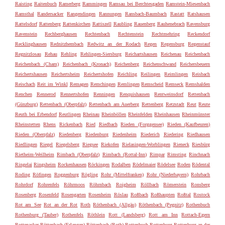
Raisting
Raitenbuch
Ramerberg
Rammingen
Ramsau bei Berchtesgaden
Ramstein-Miesenbach
Ramsthal
Randersacker
Rangendingen
Rannungen
Ransbach-Baumbach
Rastatt
Ratshausen
Rattelsdorf
Rattenberg
Rattenkirchen
Rattiszell
Raubling
Rauenberg
Rauhenebrach
Ravensburg
Ravenstein
Rechberghausen
Rechtenbach
Rechtenstein
Rechtmehring
Reckendorf
Recklinghausen
Rednitzhembach
Redwitz an der Rodach
Regen
Regensburg
Regenstauf
Regnitzlosau
Rehau
Rehling
Rehlingen-Siersburg
Reichartshausen
Reichenau
Reichenbach
Reichenbach (Cham)
Reichenbach (Kronach)
Reichenberg
Reichenschwand
Reichersbeuern
Reichertshausen
Reichertsheim
Reichertshofen
Reichling
Reilingen
Reimlingen
Reisbach
Reischach
Reit im Winkl
Remagen
Remchingen
Remlingen
Remscheid
Remseck
Remshalden
Renchen
Rennerod
Rennertshofen
Renningen
Renquishausen
Rentweinsdorf
Rettenbach
(Günzburg)
Rettenbach (Oberpfalz)
Rettenbach am Auerberg
Rettenberg
Retzstadt
Reut
Reute
Reuth bei Erbendorf
Reutlingen
Rheinau
Rheinböllen
Rheinfelden
Rheinhausen
Rheinmünster
Rheinstetten
Rhens
Rickenbach
Ried
Riedbach
Rieden (Forggensee)
Rieden (Kaufbeuren)
Rieden (Oberpfalz)
Riedenberg
Riedenburg
Riedenheim
Riederich
Riedering
Riedhausen
Riedlingen
Riegel
Riegelsberg
Riegsee
Riekofen
Rielasingen-Worblingen
Rieneck
Riesbürg
Rietheim-Weilheim
Rimbach (Oberpfalz)
Rimbach (Rottal-Inn)
Rimpar
Rimsting
Rinchnach
Ringelai
Ringsheim
Rockenhausen
Röckingen
Rodalben
Rödelmaier
Rödelsee
Roden
Rödental
Roding
Röfingen
Roggenburg
Rögling
Rohr (Mittelfranken)
Rohr (Niederbayern)
Rohrbach
Rohrdorf
Rohrenfels
Röhrmoos
Röhrnbach
Roigheim
Röllbach
Römerstein
Ronsberg
Rosenberg
Rosenfeld
Rosengarten
Rosenheim
Röslau
Roßbach
Roßhaupten
Roßtal
Rostock
Rot am See
Rot an der Rot
Roth
Röthenbach (Allgäu)
Röthenbach (Pegnitz)
Rothenbuch
Rothenburg (Tauber)
Rothenfels
Röthlein
Rott (Landsberg)
Rott am Inn
Rottach-Egern
Rottenacker
Röttenbach (Erlangen)
Röttenbach (Roth)
Rottenbuch
Rottenburg
Rottenburg an der