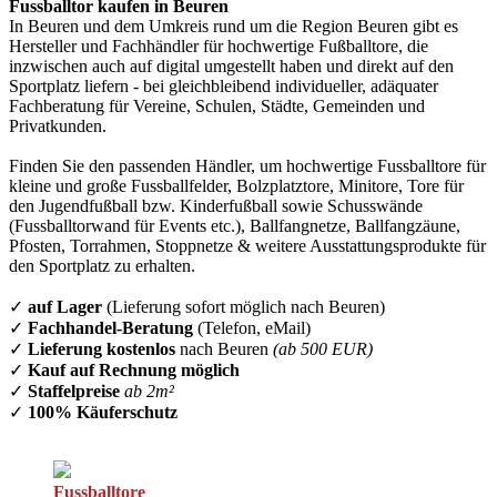
Fussballtor kaufen in Beuren
In Beuren und dem Umkreis rund um die Region Beuren gibt es
Hersteller und Fachhändler für hochwertige Fußballtore, die
inzwischen auch auf digital umgestellt haben und direkt auf den
Sportplatz liefern - bei gleichbleibend individueller, adäquater
Fachberatung für Vereine, Schulen, Städte, Gemeinden und
Privatkunden.
Finden Sie den passenden Händler, um hochwertige Fussballtore für
kleine und große Fussballfelder, Bolzplatztore, Minitore, Tore für
den Jugendfußball bzw. Kinderfußball sowie Schusswände
(Fussballtorwand für Events etc.), Ballfangnetze, Ballfangzäune,
Pfosten, Torrahmen, Stoppnetze & weitere Ausstattungsprodukte für
den Sportplatz zu erhalten.
✓
auf Lager
(Lieferung sofort möglich nach Beuren)
✓
Fachhandel-Beratung
(Telefon, eMail)
✓
Lieferung kostenlos
nach Beuren
(ab 500 EUR)
✓
Kauf auf Rechnung möglich
✓
Staffelpreise
ab 2m²
✓
100% Käuferschutz
Fussballtore