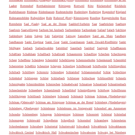
Laaber
Rottendorf
Rotthalmünster
Röttingen
Rottweil
Rötz
Rückersdorf
Rückholz
Rudelzhausen
Rüdenau
Rüdenhausen
Ruderatshofen
Rudersberg
Ruderting
Rugendorf
Rügland
Ruhmannsfelden
Ruhpolding
Ruhr
Ruhstorf (Rott)
Rümmingen
Runding
Ruppertshofen
Rust
Rutesheim
Saal (Saale)
Saal an der Donau
Saaldorf-Surheim
Saar
Saarbrücken
Saarburg
Saarlouis
Saarwellingen
Sachsen bei Ansbach
Sachsenheim
Sachsenkam
Sailauf
Salach
Salching
Saldenburg
Salem
Salgen
Salz
Salzgitter
Salzweg
Samerberg
Sand am Main
Sandberg
Sandhausen
Sankt Englmar
Sankt Goar
Sankt Goarshausen
Sankt Oswald-Riedlhütte
Sankt
Wolfgang
Sasbach
Sasbachwalden
Satteldorf
Sauerlach
Sauldorf
Saulgrub
Schaffhausen
Schäftlarn
Schalkham
Schallbach
Schallstadt
Schauenstein
Schaufling
Schechen
Schechingen
Scheer
Schefflenz
Scheidegg
Scheinfeld
Schelklingen
Schemmerhofen
Schenkenzell
Schernfeld
Scherstetten
Scheßlitz
Scheuring
Scheyern
Schierling
Schifferstadt
Schiffweiler
Schillingsfürst
Schiltach
Schiltberg
Schirmitz
Schirnding
Schlaitdorf
Schlammersdorf
Schlat
Schleching
Schlehdorf
Schliengen
Schlier
Schlierbach
Schliersee
Schluchsee
Schlüsselfeld
Schmelz
Schmidgaden
Schmidmühlen
Schmiechen
Schnabelwaid
Schnaitsee
Schnaittach
Schnaittenbach
Schneckenlohe
Schneeberg
Schneizlreuth
Schnelldorf
Schnürpflingen
Schöfweg
Schollbrunn
Schöllkrippen
Schöllnach
Schömberg
Schonach
Schönaich
Schönau
Schönau (Niederbayern)
Schönau (Odenwald)
Schönau am Königssee
Schönau an der Brend
Schönberg (Niederbayern)
Schönberg (Oberbayern)
Schönbrunn
Schönbrunn im Steigerwald
Schondorf am Ammersee
Schondra
Schönenberg
Schongau
Schöngeising
Schönsee
Schonstett
Schöntal
Schönthal
Schonungen
Schönwald
Schopfheim
Schopfloch
Schorndorf
Schramberg
Schriesheim
Schrobenhausen
Schrozberg
Schuttertal
Schutterwald
Schwabach
Schwabbruck
Schwabhausen
Schwäbisch Gmünd
Schwäbisch Hall
Schwabmünchen
Schwabsoien
Schwaig bei Nürnberg