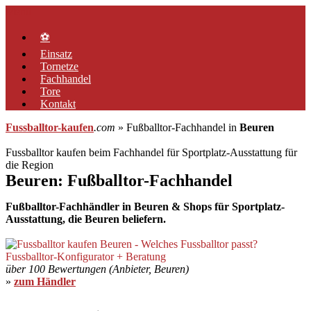
Zum
Menü
Inhalt
springen
⚽
Einsatz
Tornetze
Fachhandel
Tore
Kontakt
Fussballtor-kaufen
.com
» Fußballtor-Fachhandel in
Beuren
Fussballtor kaufen beim Fachhandel für Sportplatz-Ausstattung für
die Region
Beuren: Fußballtor-Fachhandel
Fußballtor-Fachhändler in Beuren & Shops für Sportplatz-
Ausstattung, die Beuren beliefern.
über 100 Bewertungen (Anbieter, Beuren)
»
zum Händler