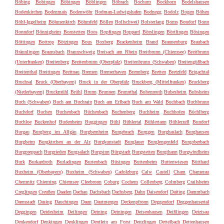
Böbing
Bobingen
Böbingen
Böblingen
Böbrach
Bochum
Bockhorn
Bodelshausen
Bodenkirchen
Bodenmais
Bodenwöhr
Bodman-Ludwigshafen
Bodnegg
Bodolz
Bogen
Böhen
Böhl-Iggelheim
Böhmenkirch
Böhmfeld
Böllen
Bollschweil
Bolsterlang
Boms
Bondorf
Bonn
Bonndorf
Bönnigheim
Bonstetten
Boos
Bopfingen
Boppard
Börslingen
Börtlingen
Bösingen
Böttingen
Bottrop
Bötzingen
Bous
Boxberg
Brackenheim
Brand
Brannenburg
Braubach
Bräunlingen
Braunsbach
Braunschweig
Breisach am Rhein
Breitbrunn (Chiemsee)
Breitbrunn
(Unterfranken)
Breitenberg
Breitenbrunn (Oberpfalz)
Breitenbrunn (Schwaben)
Breitengüßbach
Breitenthal
Breitingen
Breitnau
Bremen
Bremerhaven
Brennberg
Bretten
Bretzfeld
Brigachtal
Bruchsal
Bruck (Oberbayern)
Bruck in der Oberpfalz
Bruckberg (Mittelfranken)
Bruckberg
(Niederbayern)
Bruckmühl
Brühl
Brunn
Brunnen
Brunnthal
Bubenreuth
Bubesheim
Bubsheim
Buch (Schwaben)
Buch am Buchrain
Buch am Erlbach
Buch am Wald
Buchbach
Buchbrunn
Buchdorf
Buchen
Buchenbach
Büchenbach
Buchenberg
Buchheim
Buchhofen
Büchlberg
Buchloe
Buckenhof
Budenheim
Buggingen
Bühl
Bühlertal
Bühlertann
Bühlerzell
Bundorf
Burgau
Burgberg im Allgäu
Burgbernheim
Burgebrach
Burggen
Burghaslach
Burghausen
Burgheim
Burgkirchen an der Alz
Burgkunstadt
Burglauer
Burglengenfeld
Burgoberbach
Burgpreppach
Burgrieden
Burgsalach
Burgsinn
Bürgstadt
Burgstetten
Burgthann
Burgwindheim
Burk
Burkardroth
Burladingen
Burtenbach
Büsingen
Buttenheim
Buttenwiesen
Bütthard
Buxheim (Oberbayern)
Buxheim (Schwaben)
Cadolzburg
Calw
Castell
Cham
Chamerau
Chemnitz
Chieming
Chiemsee
Cleebronn
Coburg
Cochem
Collenberg
Colmberg
Crailsheim
Creglingen
Creußen
Daaden
Dachau
Dachsbach
Dachsberg
Dahn
Daisendorf
Daiting
Dammbach
Darmstadt
Dasing
Dauchingen
Daun
Dautmergen
Deckenpfronn
Deggendorf
Deggenhausertal
Deggingen
Deidesheim
Deilingen
Deining
Deiningen
Deisenhausen
Deißlingen
Deizisau
Denkendorf
Denkingen
Denklingen
Dentlein am Forst
Denzlingen
Dettelbach
Dettenhausen