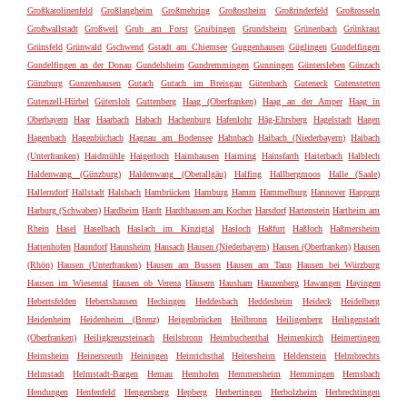
Großkarolinenfeld
Großlangheim
Großmehring
Großostheim
Großrinderfeld
Großrosseln
Großwallstadt
Großweil
Grub am Forst
Gruibingen
Grundsheim
Grünenbach
Grünkraut
Grünsfeld
Grünwald
Gschwend
Gstadt am Chiemsee
Guggenhausen
Güglingen
Gundelfingen
Gundelfingen an der Donau
Gundelsheim
Gundremmingen
Gunningen
Güntersleben
Günzach
Günzburg
Gunzenhausen
Gutach
Gutach im Breisgau
Gütenbach
Guteneck
Gutenstetten
Gutenzell-Hürbel
Gütersloh
Guttenberg
Haag (Oberfranken)
Haag an der Amper
Haag in
Oberbayern
Haar
Haarbach
Habach
Hachenburg
Hafenlohr
Häg-Ehrsberg
Hagelstadt
Hagen
Hagenbach
Hagenbüchach
Hagnau am Bodensee
Hahnbach
Haibach (Niederbayern)
Haibach
(Unterfranken)
Haidmühle
Haigerloch
Haimhausen
Haiming
Hainsfarth
Haiterbach
Halblech
Haldenwang (Günzburg)
Haldenwang (Oberallgäu)
Halfing
Hallbergmoos
Halle (Saale)
Hallerndorf
Hallstadt
Halsbach
Hambrücken
Hamburg
Hamm
Hammelburg
Hannover
Happurg
Harburg (Schwaben)
Hardheim
Hardt
Hardthausen am Kocher
Harsdorf
Hartenstein
Hartheim am
Rhein
Hasel
Haselbach
Haslach im Kinzigtal
Hasloch
Haßfurt
Haßloch
Haßmersheim
Hattenhofen
Haundorf
Haunsheim
Hausach
Hausen (Niederbayern)
Hausen (Oberfranken)
Hausen
(Rhön)
Hausen (Unterfranken)
Hausen am Bussen
Hausen am Tann
Hausen bei Würzburg
Hausen im Wiesental
Hausen ob Verena
Häusern
Hausham
Hauzenberg
Hawangen
Hayingen
Hebertsfelden
Hebertshausen
Hechingen
Heddesbach
Heddesheim
Heideck
Heidelberg
Heidenheim
Heidenheim (Brenz)
Heigenbrücken
Heilbronn
Heiligenberg
Heiligenstadt
(Oberfranken)
Heiligkreuzsteinach
Heilsbronn
Heimbuchenthal
Heimenkirch
Heimertingen
Heimsheim
Heinersreuth
Heiningen
Heinrichsthal
Heitersheim
Heldenstein
Helmbrechts
Helmstadt
Helmstadt-Bargen
Hemau
Hemhofen
Hemmersheim
Hemmingen
Hemsbach
Hendungen
Henfenfeld
Hengersberg
Hepberg
Herbertingen
Herbolzheim
Herbrechtingen