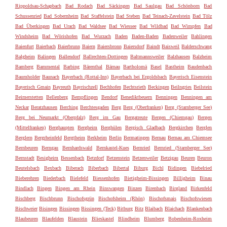
Rippoldsau-Schapbach
Bad Rodach
Bad Säckingen
Bad Saulgau
Bad Schönborn
Bad
Schussenried
Bad Sobernheim
Bad Staffelstein
Bad Steben
Bad Teinach-Zavelstein
Bad Tölz
Bad Überkingen
Bad Urach
Bad Waldsee
Bad Wiessee
Bad Wildbad
Bad Wimpfen
Bad
Windsheim
Bad Wörishofen
Bad Wurzach
Baden
Baden-Baden
Badenweiler
Bahlingen
Baienfurt
Baierbach
Baierbrunn
Baiern
Baiersbronn
Baiersdorf
Baindt
Baisweil
Balderschwang
Balgheim
Balingen
Ballendorf
Ballrechten-Dottingen
Baltmannsweiler
Balzhausen
Balzheim
Bamberg
Bammental
Barbing
Bärenthal
Bärnau
Bartholomä
Basel
Bastheim
Baudenbach
Baumholder
Baunach
Bayerbach (Rottal-Inn)
Bayerbach bei Ergoldsbach
Bayerisch Eisenstein
Bayerisch Gmain
Bayreuth
Bayrischzell
Bechhofen
Bechtsrieth
Beckingen
Beilngries
Beilstein
Beimerstetten
Bellenberg
Bempflingen
Bendorf
Benediktbeuern
Benningen
Benningen am
Neckar
Beratzhausen
Berching
Berchtesgaden
Berg
Berg (Oberfranken)
Berg (Starnberger See)
Berg bei Neumarkt (Oberpfalz)
Berg im Gau
Bergatreute
Bergen (Chiemgau)
Bergen
(Mittelfranken)
Berghaupten
Bergheim
Berghülen
Bergisch Gladbach
Bergkirchen
Berglen
Berglern
Bergrheinfeld
Bergtheim
Berkheim
Berlin
Bermatingen
Bernau
Bernau am Chiemsee
Bernbeuren
Berngau
Bernhardswald
Bernkastel-Kues
Bernried
Bernried (Starnberger See)
Bernstadt
Besigheim
Bessenbach
Betzdorf
Betzenstein
Betzenweiler
Betzigau
Beuren
Beuron
Beutelsbach
Bexbach
Biberach
Biberbach
Bibertal
Biburg
Bichl
Bidingen
Biebelried
Bieberehren
Biederbach
Bielefeld
Biessenhofen
Bietigheim-Bissingen
Billigheim
Binau
Bindlach
Bingen
Bingen am Rhein
Binswangen
Binzen
Birenbach
Birgland
Birkenfeld
Bischberg
Bischbrunn
Bischofsgrün
Bischofsheim (Rhön)
Bischofsmais
Bischofswiesen
Bischweier
Bisingen
Bissingen
Bissingen (Teck)
Bitburg
Bitz
Blaibach
Blaichach
Blankenbach
Blaubeuren
Blaufelden
Blaustein
Blieskastel
Blindheim
Blumberg
Bobenheim-Roxheim