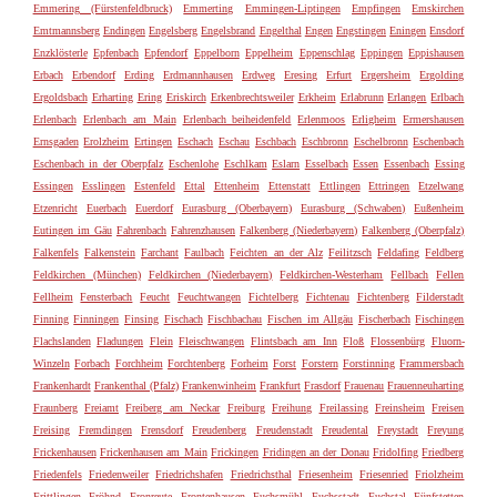
Emmering (Fürstenfeldbruck)
Emmerting
Emmingen-Liptingen
Empfingen
Emskirchen
Emtmannsberg
Endingen
Engelsberg
Engelsbrand
Engelthal
Engen
Engstingen
Eningen
Ensdorf
Enzklösterle
Epfenbach
Epfendorf
Eppelborn
Eppelheim
Eppenschlag
Eppingen
Eppishausen
Erbach
Erbendorf
Erding
Erdmannhausen
Erdweg
Eresing
Erfurt
Ergersheim
Ergolding
Ergoldsbach
Erharting
Ering
Eriskirch
Erkenbrechtsweiler
Erkheim
Erlabrunn
Erlangen
Erlbach
Erlenbach
Erlenbach am Main
Erlenbach beiheidenfeld
Erlenmoos
Erligheim
Ermershausen
Ernsgaden
Erolzheim
Ertingen
Eschach
Eschau
Eschbach
Eschbronn
Eschelbronn
Eschenbach
Eschenbach in der Oberpfalz
Eschenlohe
Eschlkam
Eslarn
Esselbach
Essen
Essenbach
Essing
Essingen
Esslingen
Estenfeld
Ettal
Ettenheim
Ettenstatt
Ettlingen
Ettringen
Etzelwang
Etzenricht
Euerbach
Euerdorf
Eurasburg (Oberbayern)
Eurasburg (Schwaben)
Eußenheim
Eutingen im Gäu
Fahrenbach
Fahrenzhausen
Falkenberg (Niederbayern)
Falkenberg (Oberpfalz)
Falkenfels
Falkenstein
Farchant
Faulbach
Feichten an der Alz
Feilitzsch
Feldafing
Feldberg
Feldkirchen (München)
Feldkirchen (Niederbayern)
Feldkirchen-Westerham
Fellbach
Fellen
Fellheim
Fensterbach
Feucht
Feuchtwangen
Fichtelberg
Fichtenau
Fichtenberg
Filderstadt
Finning
Finningen
Finsing
Fischach
Fischbachau
Fischen im Allgäu
Fischerbach
Fischingen
Flachslanden
Fladungen
Flein
Fleischwangen
Flintsbach am Inn
Floß
Flossenbürg
Fluorn-
Winzeln
Forbach
Forchheim
Forchtenberg
Forheim
Forst
Forstern
Forstinning
Frammersbach
Frankenhardt
Frankenthal (Pfalz)
Frankenwinheim
Frankfurt
Frasdorf
Frauenau
Frauenneuharting
Fraunberg
Freiamt
Freiberg am Neckar
Freiburg
Freihung
Freilassing
Freinsheim
Freisen
Freising
Fremdingen
Frensdorf
Freudenberg
Freudenstadt
Freudental
Freystadt
Freyung
Frickenhausen
Frickenhausen am Main
Frickingen
Fridingen an der Donau
Fridolfing
Friedberg
Friedenfels
Friedenweiler
Friedrichshafen
Friedrichsthal
Friesenheim
Friesenried
Friolzheim
Frittlingen
Fröhnd
Fronreute
Frontenhausen
Fuchsmühl
Fuchsstadt
Fuchstal
Fünfstetten