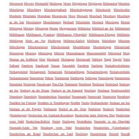
Mitterteich
Mitwitz
Möckmühl
Mödingen
Moers
Mögglingen
Möglingen
Möhrendorf
Mömbris
Mömlingen
Mönchberg
Mönchengladbach
Mönchsdeggingen
Mönchsroth
Mönchweiler
Monheim
Mönsheim
Montabaur
Moorenweis
Moos
Moosach
Moosbach
Moosburg
Moosburg
an der Isar
Moosinning
Moosthenning
Morbach
Mörnsheim
Mosbach
Mössingen
Motten
Möttingen
Mötzing
Mötzingen
Mudau
Muggensturm
Mühlacker
Mühldorf am Inn
Mühlenbach
Mühlhausen
Mühlhausen (Franken)
Mühlhausen (Oberpfalz)
Mühlhausen-Ehingen
Mühlheim
Mühlingen
Muhr am See
Mulfingen
Mülheim-Kärlich
Müllheim
Münchberg
München
Münchingen
Münchsmünster
Münchsteinach
Mundelsheim
Munderkingen
Münnerstadt
Munningen
Münsing
Münsingen
Münster
Münsterhausen
Münstermaifeld
Münstertal
Murg
Murnau am Staffelsee
Murr
Murrhardt
Mutlangen
Mutterstadt
Nabburg
Nagel
Nagold
Naila
Nalbach
Namborn
Nandlstadt
Nassau
Nassenfels
Nastätten
Nattheim
Neckarbischofsheim
Neckargemünd
Neckargerach
Neckarsulm
Neckartailfingen
Neckartenzlingen
Neckarwestheim
Neckarzimmern
Neenstetten
Nehren
Neidenstein
Neidlingen
Nellingen
Nennslingen
Nerenstetten
Neresheim
Nersingen
Nesselwang
Neu-Ulm
Neubeuern
Neubiberg
Neubrunn
Neubulach
Neuburg
am Inn
Neuburg an der Donau
Neuburg an der Kammel
Neuching
Neudenau
Neudrossenfeld
Neuenburg
Neuenbürg
Neuendettelsau
Neuendorf
Neuenmarkt
Neuenstadt
Neuenstein
Neuerburg
Neufahrn bei Freising
Neufahrn in Niederbayern
Neuffen
Neufra
Neufraunhofen
Neuhaus am Inn
Neuhaus an der Pegnitz
Neuhausen
Neuhof an der Zenn
Neuhütten
Neukirch
Neukirchen
(Niederbayern)
Neukirchen bei Sulzbach-Rosenberg
Neukirchen beim Heiligen Blut
Neukirchen
vorm Wald
Neukirchen-Balbini
Neuler
Neulingen
Neulußheim
Neumarkt in der Oberpfalz
Neumarkt-Sankt Veit
Neunburg vorm Wald
Neunkirchen
Neunkirchen (Unterfranken)
Neunkirchen am Brand
Neunkirchen am Sand
Neuötting
Neureichenau
Neuried
Neusäß