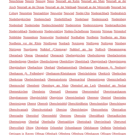
Neuschönau
Neusitz
Neusorg
Neuss
Neustadt am Kulm
Neustadt am Main
Neustadt an der
Aisch
Neustadt an der Donau
Neustadt an der Waldnaab
Neustadt an der Weinstraße
Neustadt bei
Coburg
Neustetten
Neutraubling
Neuweiler
Neuwied
Nieder-Olm
Niederaichbach
Niederalteich
Niederbergkirchen
Niedereschach
Niederfüllbach
Niederlauer
Niedermurach
Niedernberg
Niedernhall
Niederrieden
Niederschönenfeld
Niederstetten
Niederstotzingen
Niedertaufkirchen
Niederviehbach
Niederwerrn
Niederwinkling
Niefern-Öschelbronn
Nierstein
Nittenau
Nittendorf
Nohfelden
Nonnenhorn
Nonnweiler
Nordendorf
Nordhalben
Nordheim
Nordheim am Main
Nordheim vor der Rhön
Nördlingen
Nordrach
Notzingen
Nüdlingen
Nufringen
Nürnberg
Nürtingen
Nusplingen
Nußdorf (Chiemgau)
Nußdorf am Inn
Nußloch
Oberammergau
Oberasbach
Oberau
Oberaudorf
Oberaurach
Oberbergkirchen
Oberboihingen
Oberdachstetten
Oberderdingen
Oberding
Oberdischingen
Oberdolling
Oberelsbach
Obergriesbach
Obergröningen
Obergünzburg
Oberhaching
Oberhaid
Oberharmersbach
Oberhausen
Oberhausen (b. Neuburg)
Oberhausen (b. Peißenberg)
Oberhausen-Rheinhausen
Oberickelsheim
Oberkirch
Oberkochen
Oberkotzau
Oberleichtersbach
Obermaiselstein
Obermarchtal
Obermeitingen
Obermichelbach
Obermoschel
Obernbreit
Obernburg am Main
Oberndorf am Lech
Oberndorf am Neckar
Oberneukirchen
Obernheim
Obernzell
Obernzenn
Oberostendorf
Oberottmarshausen
Oberpframmern
Oberpleichfeld
Oberpöring
Oberreichenbach
Oberreute
Oberried
Oberrieden
Oberriexingen
Oberrot
Oberroth
Oberscheinfeld
Oberschleißheim
Oberschneiding
Oberschönegg
Oberschwarzach
Oberschweinbach
Obersinn
Obersöchering
Obersontheim
Oberstadion
Oberstaufen
Oberstdorf
Oberstenfeld
Oberstreu
Obersulm
Obersüßbach
Obertaufkirchen
Oberteuringen
Oberthal
Oberthulba
Obertraubling
Obertrubach
Oberviechtach
Oberwesel
Oberwolfach
Obing
Obrigheim
Ochsenfurt
Ochsenhausen
Odelzhausen
Oedheim
Oerlenbach
Oettingen in Bayern
Offenau
Offenbach
Offenberg
Offenburg
Offenhausen
Offingen
Ofterdingen