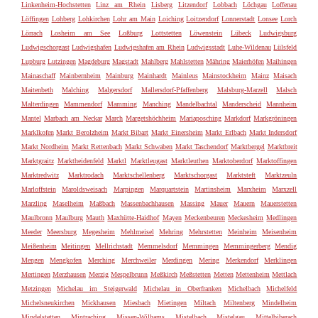
Linkenheim-Hochstetten
Linz am Rhein
Lisberg
Litzendorf
Lobbach
Löchgau
Loffenau
Löffingen
Lohberg
Lohkirchen
Lohr am Main
Loiching
Loitzendorf
Lonnerstadt
Lonsee
Lorch
Lörrach
Losheim am See
Loßburg
Lottstetten
Löwenstein
Lübeck
Ludwigsburg
Ludwigschorgast
Ludwigshafen
Ludwigshafen am Rhein
Ludwigsstadt
Luhe-Wildenau
Lülsfeld
Lupburg
Lutzingen
Magdeburg
Magstadt
Mahlberg
Mahlstetten
Mähring
Maierhöfen
Maihingen
Mainaschaff
Mainbernheim
Mainburg
Mainhardt
Mainleus
Mainstockheim
Mainz
Maisach
Maitenbeth
Malching
Malgersdorf
Mallersdorf-Pfaffenberg
Malsburg-Marzell
Malsch
Malterdingen
Mammendorf
Mamming
Manching
Mandelbachtal
Manderscheid
Mannheim
Mantel
Marbach am Neckar
March
Margetshöchheim
Mariaposching
Markdorf
Markgröningen
Marklkofen
Markt Berolzheim
Markt Bibart
Markt Einersheim
Markt Erlbach
Markt Indersdorf
Markt Nordheim
Markt Rettenbach
Markt Schwaben
Markt Taschendorf
Marktbergel
Marktbreit
Marktgraitz
Marktheidenfeld
Marktl
Marktleugast
Marktleuthen
Marktoberdorf
Marktoffingen
Marktredwitz
Marktrodach
Marktschellenberg
Marktschorgast
Marktsteft
Marktzeuln
Marloffstein
Maroldsweisach
Marpingen
Marquartstein
Martinsheim
Marxheim
Marxzell
Marzling
Maselheim
Maßbach
Massenbachhausen
Massing
Mauer
Mauern
Mauerstetten
Maulbronn
Maulburg
Mauth
Maxhütte-Haidhof
Mayen
Meckenbeuren
Meckesheim
Medlingen
Meeder
Meersburg
Megesheim
Mehlmeisel
Mehring
Mehrstetten
Meinheim
Meisenheim
Meißenheim
Meitingen
Mellrichstadt
Memmelsdorf
Memmingen
Memmingerberg
Mendig
Mengen
Mengkofen
Merching
Merchweiler
Merdingen
Mering
Merkendorf
Merklingen
Mertingen
Merzhausen
Merzig
Mespelbrunn
Meßkirch
Meßstetten
Metten
Mettenheim
Mettlach
Metzingen
Michelau im Steigerwald
Michelau in Oberfranken
Michelbach
Michelfeld
Michelsneukirchen
Mickhausen
Miesbach
Mietingen
Miltach
Miltenberg
Mindelheim
Mindelstetten
Mintraching
Missen-Wilhams
Mistelbach
Mistelgau
Mittelbiberach