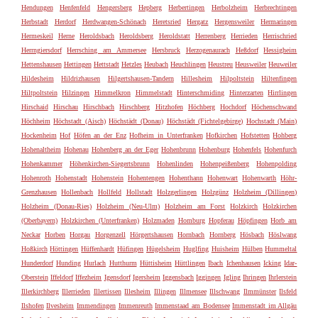
Hendungen
Henfenfeld
Hengersberg
Hepberg
Herbertingen
Herbolzheim
Herbrechtingen
Herbstadt
Herdorf
Herdwangen-Schönach
Heretsried
Hergatz
Hergensweiler
Hermaringen
Hermeskeil
Herne
Heroldsbach
Heroldsberg
Heroldstatt
Herrenberg
Herrieden
Herrischried
Herrngiersdorf
Herrsching am Ammersee
Hersbruck
Herzogenaurach
Heßdorf
Hessigheim
Hettenshausen
Hettingen
Hettstadt
Hetzles
Heubach
Heuchlingen
Heustreu
Heusweiler
Heuweiler
Hildesheim
Hildrizhausen
Hilgertshausen-Tandern
Hillesheim
Hilpoltstein
Hiltenfingen
Hiltpoltstein
Hilzingen
Himmelkron
Himmelstadt
Hinterschmiding
Hinterzarten
Hirrlingen
Hirschaid
Hirschau
Hirschbach
Hirschberg
Hitzhofen
Höchberg
Hochdorf
Höchenschwand
Höchheim
Höchstadt (Aisch)
Höchstädt (Donau)
Höchstädt (Fichtelgebirge)
Hochstadt (Main)
Hockenheim
Hof
Höfen an der Enz
Hofheim in Unterfranken
Hofkirchen
Hofstetten
Hohberg
Hohenaltheim
Hohenau
Hohenberg an der Eger
Hohenbrunn
Hohenburg
Hohenfels
Hohenfurch
Hohenkammer
Höhenkirchen-Siegertsbrunn
Hohenlinden
Hohenpeißenberg
Hohenpolding
Hohenroth
Hohenstadt
Hohenstein
Hohentengen
Hohenthann
Hohenwart
Hohenwarth
Höhr-
Grenzhausen
Hollenbach
Hollfeld
Hollstadt
Holzgerlingen
Holzgünz
Holzheim (Dillingen)
Holzheim (Donau-Ries)
Holzheim (Neu-Ulm)
Holzheim am Forst
Holzkirch
Holzkirchen
(Oberbayern)
Holzkirchen (Unterfranken)
Holzmaden
Homburg
Hopferau
Höpfingen
Horb am
Neckar
Horben
Horgau
Horgenzell
Hörgertshausen
Hornbach
Hornberg
Hösbach
Höslwang
Hoßkirch
Höttingen
Hüffenhardt
Hüfingen
Hügelsheim
Huglfing
Huisheim
Hülben
Hummeltal
Hunderdorf
Hunding
Hurlach
Hutthurm
Hüttisheim
Hüttlingen
Ibach
Ichenhausen
Icking
Idar-
Oberstein
Iffeldorf
Iffezheim
Igensdorf
Igersheim
Iggensbach
Iggingen
Igling
Ihringen
Ihrlerstein
Illerkirchberg
Illerrieden
Illertissen
Illesheim
Illingen
Illmensee
Illschwang
Ilmmünster
Ilsfeld
Ilshofen
Ilvesheim
Immendingen
Immenreuth
Immenstaad am Bodensee
Immenstadt im Allgäu