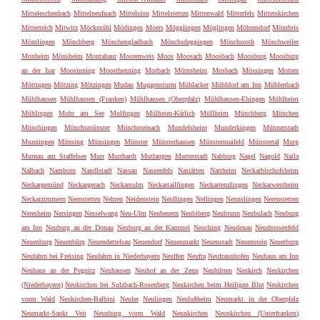
Mitteleschenbach
Mittelneufnach
Mittelsinn
Mittelstetten
Mittenwald
Mitterfels
Mitterskirchen
Mitterteich
Mitwitz
Möckmühl
Mödingen
Moers
Mögglingen
Möglingen
Möhrendorf
Mömbris
Mömlingen
Mönchberg
Mönchengladbach
Mönchsdeggingen
Mönchsroth
Mönchweiler
Monheim
Mönsheim
Montabaur
Moorenweis
Moos
Moosach
Moosbach
Moosburg
Moosburg
an der Isar
Moosinning
Moosthenning
Morbach
Mörnsheim
Mosbach
Mössingen
Motten
Möttingen
Mötzing
Mötzingen
Mudau
Muggensturm
Mühlacker
Mühldorf am Inn
Mühlenbach
Mühlhausen
Mühlhausen (Franken)
Mühlhausen (Oberpfalz)
Mühlhausen-Ehingen
Mühlheim
Mühlingen
Muhr am See
Mulfingen
Mülheim-Kärlich
Müllheim
Münchberg
München
Münchingen
Münchsmünster
Münchsteinach
Mundelsheim
Munderkingen
Münnerstadt
Munningen
Münsing
Münsingen
Münster
Münsterhausen
Münstermaifeld
Münstertal
Murg
Murnau am Staffelsee
Murr
Murrhardt
Mutlangen
Mutterstadt
Nabburg
Nagel
Nagold
Naila
Nalbach
Namborn
Nandlstadt
Nassau
Nassenfels
Nastätten
Nattheim
Neckarbischofsheim
Neckargemünd
Neckargerach
Neckarsulm
Neckartailfingen
Neckartenzlingen
Neckarwestheim
Neckarzimmern
Neenstetten
Nehren
Neidenstein
Neidlingen
Nellingen
Nennslingen
Nerenstetten
Neresheim
Nersingen
Nesselwang
Neu-Ulm
Neubeuern
Neubiberg
Neubrunn
Neubulach
Neuburg
am Inn
Neuburg an der Donau
Neuburg an der Kammel
Neuching
Neudenau
Neudrossenfeld
Neuenburg
Neuenbürg
Neuendettelsau
Neuendorf
Neuenmarkt
Neuenstadt
Neuenstein
Neuerburg
Neufahrn bei Freising
Neufahrn in Niederbayern
Neuffen
Neufra
Neufraunhofen
Neuhaus am Inn
Neuhaus an der Pegnitz
Neuhausen
Neuhof an der Zenn
Neuhütten
Neukirch
Neukirchen
(Niederbayern)
Neukirchen bei Sulzbach-Rosenberg
Neukirchen beim Heiligen Blut
Neukirchen
vorm Wald
Neukirchen-Balbini
Neuler
Neulingen
Neulußheim
Neumarkt in der Oberpfalz
Neumarkt-Sankt Veit
Neunburg vorm Wald
Neunkirchen
Neunkirchen (Unterfranken)