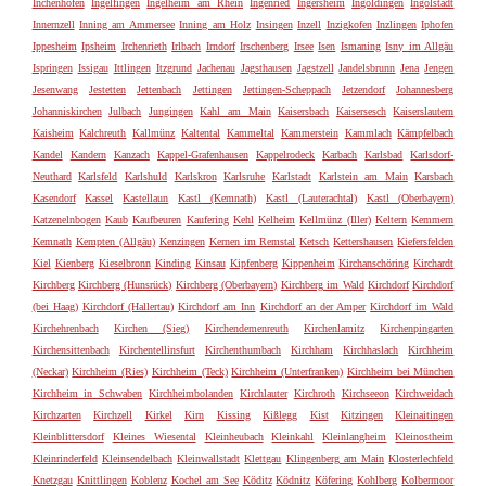
Inchenhofen
Ingelfingen
Ingelheim am Rhein
Ingenried
Ingersheim
Ingoldingen
Ingolstadt
Innernzell
Inning am Ammersee
Inning am Holz
Insingen
Inzell
Inzigkofen
Inzlingen
Iphofen
Ippesheim
Ipsheim
Irchenrieth
Irlbach
Irndorf
Irschenberg
Irsee
Isen
Ismaning
Isny im Allgäu
Ispringen
Issigau
Ittlingen
Itzgrund
Jachenau
Jagsthausen
Jagstzell
Jandelsbrunn
Jena
Jengen
Jesenwang
Jestetten
Jettenbach
Jettingen
Jettingen-Scheppach
Jetzendorf
Johannesberg
Johanniskirchen
Julbach
Jungingen
Kahl am Main
Kaisersbach
Kaisersesch
Kaiserslautern
Kaisheim
Kalchreuth
Kallmünz
Kaltental
Kammeltal
Kammerstein
Kammlach
Kämpfelbach
Kandel
Kandern
Kanzach
Kappel-Grafenhausen
Kappelrodeck
Karbach
Karlsbad
Karlsdorf-
Neuthard
Karlsfeld
Karlshuld
Karlskron
Karlsruhe
Karlstadt
Karlstein am Main
Karsbach
Kasendorf
Kassel
Kastellaun
Kastl (Kemnath)
Kastl (Lauterachtal)
Kastl (Oberbayern)
Katzenelnbogen
Kaub
Kaufbeuren
Kaufering
Kehl
Kelheim
Kellmünz (Iller)
Keltern
Kemmern
Kemnath
Kempten (Allgäu)
Kenzingen
Kernen im Remstal
Ketsch
Kettershausen
Kiefersfelden
Kiel
Kienberg
Kieselbronn
Kinding
Kinsau
Kipfenberg
Kippenheim
Kirchanschöring
Kirchardt
Kirchberg
Kirchberg (Hunsrück)
Kirchberg (Oberbayern)
Kirchberg im Wald
Kirchdorf
Kirchdorf
(bei Haag)
Kirchdorf (Hallertau)
Kirchdorf am Inn
Kirchdorf an der Amper
Kirchdorf im Wald
Kirchehrenbach
Kirchen (Sieg)
Kirchendemenreuth
Kirchenlamitz
Kirchenpingarten
Kirchensittenbach
Kirchentellinsfurt
Kirchenthumbach
Kirchham
Kirchhaslach
Kirchheim
(Neckar)
Kirchheim (Ries)
Kirchheim (Teck)
Kirchheim (Unterfranken)
Kirchheim bei München
Kirchheim in Schwaben
Kirchheimbolanden
Kirchlauter
Kirchroth
Kirchseeon
Kirchweidach
Kirchzarten
Kirchzell
Kirkel
Kirn
Kissing
Kißlegg
Kist
Kitzingen
Kleinaitingen
Kleinblittersdorf
Kleines Wiesental
Kleinheubach
Kleinkahl
Kleinlangheim
Kleinostheim
Kleinrinderfeld
Kleinsendelbach
Kleinwallstadt
Klettgau
Klingenberg am Main
Klosterlechfeld
Knetzgau
Knittlingen
Koblenz
Kochel am See
Köditz
Ködnitz
Köfering
Kohlberg
Kolbermoor