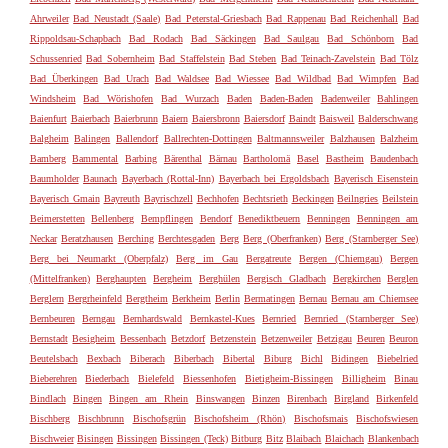
Ahrweiler
Bad Neustadt (Saale)
Bad Peterstal-Griesbach
Bad Rappenau
Bad Reichenhall
Bad
Rippoldsau-Schapbach
Bad Rodach
Bad Säckingen
Bad Saulgau
Bad Schönborn
Bad
Schussenried
Bad Sobernheim
Bad Staffelstein
Bad Steben
Bad Teinach-Zavelstein
Bad Tölz
Bad Überkingen
Bad Urach
Bad Waldsee
Bad Wiessee
Bad Wildbad
Bad Wimpfen
Bad
Windsheim
Bad Wörishofen
Bad Wurzach
Baden
Baden-Baden
Badenweiler
Bahlingen
Baienfurt
Baierbach
Baierbrunn
Baiern
Baiersbronn
Baiersdorf
Baindt
Baisweil
Balderschwang
Balgheim
Balingen
Ballendorf
Ballrechten-Dottingen
Baltmannsweiler
Balzhausen
Balzheim
Bamberg
Bammental
Barbing
Bärenthal
Bärnau
Bartholomä
Basel
Bastheim
Baudenbach
Baumholder
Baunach
Bayerbach (Rottal-Inn)
Bayerbach bei Ergoldsbach
Bayerisch Eisenstein
Bayerisch Gmain
Bayreuth
Bayrischzell
Bechhofen
Bechtsrieth
Beckingen
Beilngries
Beilstein
Beimerstetten
Bellenberg
Bempflingen
Bendorf
Benediktbeuern
Benningen
Benningen am
Neckar
Beratzhausen
Berching
Berchtesgaden
Berg
Berg (Oberfranken)
Berg (Starnberger See)
Berg bei Neumarkt (Oberpfalz)
Berg im Gau
Bergatreute
Bergen (Chiemgau)
Bergen
(Mittelfranken)
Berghaupten
Bergheim
Berghülen
Bergisch Gladbach
Bergkirchen
Berglen
Berglern
Bergrheinfeld
Bergtheim
Berkheim
Berlin
Bermatingen
Bernau
Bernau am Chiemsee
Bernbeuren
Berngau
Bernhardswald
Bernkastel-Kues
Bernried
Bernried (Starnberger See)
Bernstadt
Besigheim
Bessenbach
Betzdorf
Betzenstein
Betzenweiler
Betzigau
Beuren
Beuron
Beutelsbach
Bexbach
Biberach
Biberbach
Bibertal
Biburg
Bichl
Bidingen
Biebelried
Bieberehren
Biederbach
Bielefeld
Biessenhofen
Bietigheim-Bissingen
Billigheim
Binau
Bindlach
Bingen
Bingen am Rhein
Binswangen
Binzen
Birenbach
Birgland
Birkenfeld
Bischberg
Bischbrunn
Bischofsgrün
Bischofsheim (Rhön)
Bischofsmais
Bischofswiesen
Bischweier
Bisingen
Bissingen
Bissingen (Teck)
Bitburg
Bitz
Blaibach
Blaichach
Blankenbach