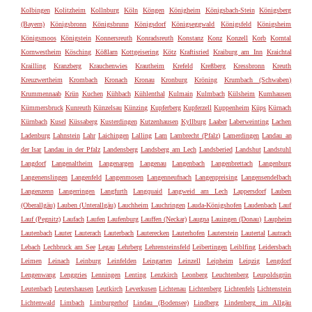
Kolbingen
Kolitzheim
Kollnburg
Köln
Köngen
Königheim
Königsbach-Stein
Königsberg
(Bayern)
Königsbronn
Königsbrunn
Königsdorf
Königseggwald
Königsfeld
Königsheim
Königsmoos
Königstein
Konnersreuth
Konradsreuth
Konstanz
Konz
Konzell
Korb
Korntal
Kornwestheim
Kösching
Kößlarn
Kottgeisering
Kötz
Kraftisried
Kraiburg am Inn
Kraichtal
Krailling
Kranzberg
Krauchenwies
Krautheim
Krefeld
Kreßberg
Kressbronn
Kreuth
Kreuzwertheim
Krombach
Kronach
Kronau
Kronburg
Kröning
Krumbach (Schwaben)
Krummennaab
Krün
Kuchen
Kühbach
Kühlenthal
Kulmain
Kulmbach
Külsheim
Kumhausen
Kümmersbruck
Kunreuth
Künzelsau
Künzing
Kupferberg
Kupferzell
Kuppenheim
Küps
Kürnach
Kürnbach
Kusel
Küssaberg
Kusterdingen
Kutzenhausen
Kyllburg
Laaber
Laberweinting
Lachen
Ladenburg
Lahnstein
Lahr
Laichingen
Lalling
Lam
Lambrecht (Pfalz)
Lamerdingen
Landau an
der Isar
Landau in der Pfalz
Landensberg
Landsberg am Lech
Landsberied
Landshut
Landstuhl
Langdorf
Langenaltheim
Langenargen
Langenau
Langenbach
Langenbrettach
Langenburg
Langenenslingen
Langenfeld
Langenmosen
Langenneufnach
Langenpreising
Langensendelbach
Langenzenn
Langerringen
Langfurth
Langquaid
Langweid am Lech
Lappersdorf
Lauben
(Oberallgäu)
Lauben (Unterallgäu)
Lauchheim
Lauchringen
Lauda-Königshofen
Laudenbach
Lauf
Lauf (Pegnitz)
Laufach
Laufen
Laufenburg
Lauffen (Neckar)
Laugna
Lauingen (Donau)
Laupheim
Lautenbach
Lauter
Lauterach
Lauterbach
Lauterecken
Lauterhofen
Lauterstein
Lautertal
Lautrach
Lebach
Lechbruck am See
Legau
Lehrberg
Lehrensteinsfeld
Leibertingen
Leiblfing
Leidersbach
Leimen
Leinach
Leinburg
Leinfelden
Leingarten
Leinzell
Leipheim
Leipzig
Lengdorf
Lengenwang
Lenggries
Lenningen
Lenting
Lenzkirch
Leonberg
Leuchtenberg
Leupoldsgrün
Leutenbach
Leutershausen
Leutkirch
Leverkusen
Lichtenau
Lichtenberg
Lichtenfels
Lichtenstein
Lichtenwald
Limbach
Limburgerhof
Lindau (Bodensee)
Lindberg
Lindenberg im Allgäu