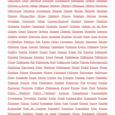
Oberwolfach
Obing
Obrigheim
Ochsenfurt
Ochsenhausen
Odelzhausen
Oedheim
Oerlenbach
Oettingen in Bayern
Offenau
Offenbach
Offenberg
Offenburg
Offenhausen
Offingen
Ofterdingen
Ofterschwang
Oftersheim
Oggelshausen
Ohlsbach
Ohlstadt
Ohmden
Öhningen
Ohrenbach
Öhringen
Ölbronn-Dürrn
Olching
Oldenburg
Öllingen
Opfenbach
Öpfingen
Oppenau
Oppenheim
Oppenweiler
Ornbau
Orsingen-Nenzingen
Ortenberg
Ortenburg
Osnabrück
Ostelsheim
Osterberg
Osterburken
Osterhofen
Osterzell
Ostfildern
Ostheim vor der Rhön
Osthofen
Ostrach
Östringen
Ötigheim
Ötisheim
Ottenbach
Ottenhofen
Ottenhöfen
Ottensoos
Otterberg
Otterfing
Ottersweier
Otting
Ottobeuren
Ottobrunn
Ottweiler
Otzing
Owen
Owingen
Oy-Mittelberg
Paderborn
Pähl
Painten
Palling
Pappenheim
Parkstein
Parkstetten
Parsberg
Partenstein
Passau
Pastetten
Patersdorf
Paunzhausen
Pechbrunn
Pegnitz
Peißenberg
Peiting
Pemfling
Pentling
Penzberg
Penzing
Perach
Perasdorf
Perkam
Perl
Perlesreut
Petersaurach
Petersdorf
Petershausen
Pettendorf
Petting
Pettstadt
Pfaffenhausen
Pfaffenhofen
Pfaffenhofen
(Glonn)
Pfaffenhofen (Ilm)
Pfaffenhofen (Roth)
Pfaffenweiler
Pfaffing
Pfakofen
Pfalzgrafenweiler
Pfarrkirchen
Pfarrweisach
Pfatter
Pfedelbach
Pfeffenhausen
Pfinztal
Pfofeld
Pförring
Pforzen
Pforzheim
Pfreimd
Pfronstetten
Pfronten
Pfullendorf
Pfullingen
Philippsburg
Philippsreut
Piding
Pielenhofen
Pilsach
Pilsting
Pinzberg
Pirk
Pirmasens
Pittenhart
Planegg
Plankenfels
Plankstadt
Plattling
Plech
Pleidelsheim
Pleinfeld
Pleiskirchen
Pleß
Pleystein
Pliening
Pliezhausen
Plochingen
Plößberg
Plüderhausen
Pocking
Pöcking
Poing
Polch
Pollenfeld
Polling (Mühldorf)
Polling (Weilheim)
Polsingen
Pommelsbrunn
Pommersfelden
Poppenhausen
Poppenricht
Pörnbach
Pösing
Postau
Postbauer-Heng
Postmünster
Potsdam
Pottenstein
Pöttmes
Poxdorf
Prackenbach
Prebitz
Prem
Pressath
Presseck
Pressig
Pretzfeld
Prichsenstadt
Prien am Chiemsee
Priesendorf
Prittriching
Prosselsheim
Prüm
Prutting
Püchersreuth
Puchheim
Pullach im Isartal
Pullenreuth
Pürgen
Puschendorf
Püttlingen