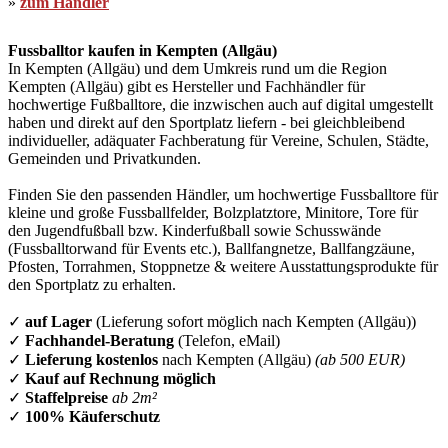
»
zum Händler
Fussballtor kaufen in Kempten (Allgäu)
In Kempten (Allgäu) und dem Umkreis rund um die Region
Kempten (Allgäu) gibt es Hersteller und Fachhändler für
hochwertige Fußballtore, die inzwischen auch auf digital umgestellt
haben und direkt auf den Sportplatz liefern - bei gleichbleibend
individueller, adäquater Fachberatung für Vereine, Schulen, Städte,
Gemeinden und Privatkunden.
Finden Sie den passenden Händler, um hochwertige Fussballtore für
kleine und große Fussballfelder, Bolzplatztore, Minitore, Tore für
den Jugendfußball bzw. Kinderfußball sowie Schusswände
(Fussballtorwand für Events etc.), Ballfangnetze, Ballfangzäune,
Pfosten, Torrahmen, Stoppnetze & weitere Ausstattungsprodukte für
den Sportplatz zu erhalten.
✓
auf Lager
(Lieferung sofort möglich nach Kempten (Allgäu))
✓
Fachhandel-Beratung
(Telefon, eMail)
✓
Lieferung kostenlos
nach Kempten (Allgäu)
(ab 500 EUR)
✓
Kauf auf Rechnung möglich
✓
Staffelpreise
ab 2m²
✓
100% Käuferschutz