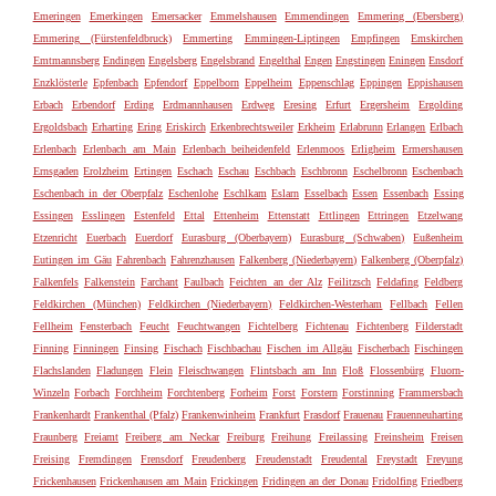
Emeringen
Emerkingen
Emersacker
Emmelshausen
Emmendingen
Emmering (Ebersberg)
Emmering (Fürstenfeldbruck)
Emmerting
Emmingen-Liptingen
Empfingen
Emskirchen
Emtmannsberg
Endingen
Engelsberg
Engelsbrand
Engelthal
Engen
Engstingen
Eningen
Ensdorf
Enzklösterle
Epfenbach
Epfendorf
Eppelborn
Eppelheim
Eppenschlag
Eppingen
Eppishausen
Erbach
Erbendorf
Erding
Erdmannhausen
Erdweg
Eresing
Erfurt
Ergersheim
Ergolding
Ergoldsbach
Erharting
Ering
Eriskirch
Erkenbrechtsweiler
Erkheim
Erlabrunn
Erlangen
Erlbach
Erlenbach
Erlenbach am Main
Erlenbach beiheidenfeld
Erlenmoos
Erligheim
Ermershausen
Ernsgaden
Erolzheim
Ertingen
Eschach
Eschau
Eschbach
Eschbronn
Eschelbronn
Eschenbach
Eschenbach in der Oberpfalz
Eschenlohe
Eschlkam
Eslarn
Esselbach
Essen
Essenbach
Essing
Essingen
Esslingen
Estenfeld
Ettal
Ettenheim
Ettenstatt
Ettlingen
Ettringen
Etzelwang
Etzenricht
Euerbach
Euerdorf
Eurasburg (Oberbayern)
Eurasburg (Schwaben)
Eußenheim
Eutingen im Gäu
Fahrenbach
Fahrenzhausen
Falkenberg (Niederbayern)
Falkenberg (Oberpfalz)
Falkenfels
Falkenstein
Farchant
Faulbach
Feichten an der Alz
Feilitzsch
Feldafing
Feldberg
Feldkirchen (München)
Feldkirchen (Niederbayern)
Feldkirchen-Westerham
Fellbach
Fellen
Fellheim
Fensterbach
Feucht
Feuchtwangen
Fichtelberg
Fichtenau
Fichtenberg
Filderstadt
Finning
Finningen
Finsing
Fischach
Fischbachau
Fischen im Allgäu
Fischerbach
Fischingen
Flachslanden
Fladungen
Flein
Fleischwangen
Flintsbach am Inn
Floß
Flossenbürg
Fluorn-
Winzeln
Forbach
Forchheim
Forchtenberg
Forheim
Forst
Forstern
Forstinning
Frammersbach
Frankenhardt
Frankenthal (Pfalz)
Frankenwinheim
Frankfurt
Frasdorf
Frauenau
Frauenneuharting
Fraunberg
Freiamt
Freiberg am Neckar
Freiburg
Freihung
Freilassing
Freinsheim
Freisen
Freising
Fremdingen
Frensdorf
Freudenberg
Freudenstadt
Freudental
Freystadt
Freyung
Frickenhausen
Frickenhausen am Main
Frickingen
Fridingen an der Donau
Fridolfing
Friedberg