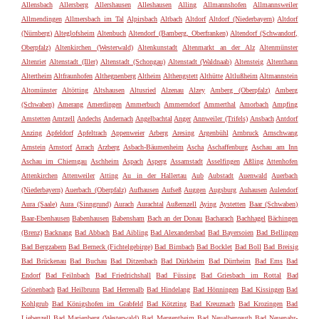
Allensbach
Allersberg
Allershausen
Alleshausen
Alling
Allmannshofen
Allmannsweiler
Allmendingen
Allmersbach im Tal
Alpirsbach
Altbach
Altdorf
Altdorf (Niederbayern)
Altdorf
(Nürnberg)
Alteglofsheim
Altenbuch
Altendorf (Bamberg, Oberfranken)
Altendorf (Schwandorf,
Oberpfalz)
Altenkirchen (Westerwald)
Altenkunstadt
Altenmarkt an der Alz
Altenmünster
Altenriet
Altenstadt (Iller)
Altenstadt (Schongau)
Altenstadt (Waldnaab)
Altensteig
Altenthann
Altertheim
Altfraunhofen
Althegnenberg
Altheim
Althengstett
Althütte
Altlußheim
Altmannstein
Altomünster
Altötting
Altshausen
Altusried
Alzenau
Alzey
Amberg (Oberpfalz)
Amberg
(Schwaben)
Amerang
Amerdingen
Ammerbuch
Ammerndorf
Ammerthal
Amorbach
Ampfing
Amstetten
Amtzell
Andechs
Andernach
Angelbachtal
Anger
Annweiler (Trifels)
Ansbach
Antdorf
Anzing
Apfeldorf
Apfeltrach
Appenweier
Arberg
Aresing
Argenbühl
Arnbruck
Arnschwang
Arnstein
Arnstorf
Arrach
Arzberg
Asbach-Bäumenheim
Ascha
Aschaffenburg
Aschau am Inn
Aschau im Chiemgau
Aschheim
Aspach
Asperg
Assamstadt
Asselfingen
Aßling
Attenhofen
Attenkirchen
Attenweiler
Atting
Au in der Hallertau
Aub
Aubstadt
Auenwald
Auerbach
(Niederbayern)
Auerbach (Oberpfalz)
Aufhausen
Aufseß
Auggen
Augsburg
Auhausen
Aulendorf
Aura (Saale)
Aura (Sinngrund)
Aurach
Aurachtal
Außernzell
Aying
Aystetten
Baar (Schwaben)
Baar-Ebenhausen
Babenhausen
Babensham
Bach an der Donau
Bacharach
Bachhagel
Bächingen
(Brenz)
Backnang
Bad Abbach
Bad Aibling
Bad Alexandersbad
Bad Bayersoien
Bad Bellingen
Bad Bergzabern
Bad Berneck (Fichtelgebirge)
Bad Birnbach
Bad Bocklet
Bad Boll
Bad Breisig
Bad Brückenau
Bad Buchau
Bad Ditzenbach
Bad Dürkheim
Bad Dürrheim
Bad Ems
Bad
Endorf
Bad Feilnbach
Bad Friedrichshall
Bad Füssing
Bad Griesbach im Rottal
Bad
Grönenbach
Bad Heilbrunn
Bad Herrenalb
Bad Hindelang
Bad Hönningen
Bad Kissingen
Bad
Kohlgrub
Bad Königshofen im Grabfeld
Bad Kötzting
Bad Kreuznach
Bad Krozingen
Bad
Liebenzell
Bad Marienberg (Westerwald)
Bad Mergentheim
Bad Neualbenreuth
Bad Neuenahr-