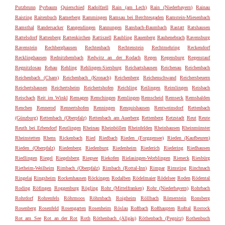
Putzbrunn
Pyrbaum
Quierschied
Radolfzell
Rain (am Lech)
Rain (Niederbayern)
Rainau
Raisting
Raitenbuch
Ramerberg
Rammingen
Ramsau bei Berchtesgaden
Ramstein-Miesenbach
Ramsthal
Randersacker
Rangendingen
Rannungen
Ransbach-Baumbach
Rastatt
Ratshausen
Rattelsdorf
Rattenberg
Rattenkirchen
Rattiszell
Raubling
Rauenberg
Rauhenebrach
Ravensburg
Ravenstein
Rechberghausen
Rechtenbach
Rechtenstein
Rechtmehring
Reckendorf
Recklinghausen
Rednitzhembach
Redwitz an der Rodach
Regen
Regensburg
Regenstauf
Regnitzlosau
Rehau
Rehling
Rehlingen-Siersburg
Reichartshausen
Reichenau
Reichenbach
Reichenbach (Cham)
Reichenbach (Kronach)
Reichenberg
Reichenschwand
Reichersbeuern
Reichertshausen
Reichertsheim
Reichertshofen
Reichling
Reilingen
Reimlingen
Reisbach
Reischach
Reit im Winkl
Remagen
Remchingen
Remlingen
Remscheid
Remseck
Remshalden
Renchen
Rennerod
Rennertshofen
Renningen
Renquishausen
Rentweinsdorf
Rettenbach
(Günzburg)
Rettenbach (Oberpfalz)
Rettenbach am Auerberg
Rettenberg
Retzstadt
Reut
Reute
Reuth bei Erbendorf
Reutlingen
Rheinau
Rheinböllen
Rheinfelden
Rheinhausen
Rheinmünster
Rheinstetten
Rhens
Rickenbach
Ried
Riedbach
Rieden (Forggensee)
Rieden (Kaufbeuren)
Rieden (Oberpfalz)
Riedenberg
Riedenburg
Riedenheim
Riederich
Riedering
Riedhausen
Riedlingen
Riegel
Riegelsberg
Riegsee
Riekofen
Rielasingen-Worblingen
Rieneck
Riesbürg
Rietheim-Weilheim
Rimbach (Oberpfalz)
Rimbach (Rottal-Inn)
Rimpar
Rimsting
Rinchnach
Ringelai
Ringsheim
Rockenhausen
Röckingen
Rodalben
Rödelmaier
Rödelsee
Roden
Rödental
Roding
Röfingen
Roggenburg
Rögling
Rohr (Mittelfranken)
Rohr (Niederbayern)
Rohrbach
Rohrdorf
Rohrenfels
Röhrmoos
Röhrnbach
Roigheim
Röllbach
Römerstein
Ronsberg
Rosenberg
Rosenfeld
Rosengarten
Rosenheim
Röslau
Roßbach
Roßhaupten
Roßtal
Rostock
Rot am See
Rot an der Rot
Roth
Röthenbach (Allgäu)
Röthenbach (Pegnitz)
Rothenbuch