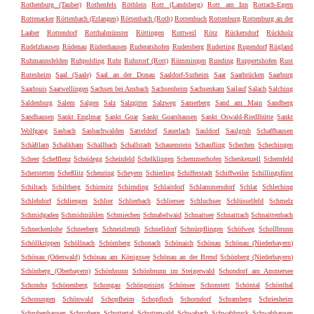
Rothenburg (Tauber)
Rothenfels
Röthlein
Rott (Landsberg)
Rott am Inn
Rottach-Egern
Rottenacker
Röttenbach (Erlangen)
Röttenbach (Roth)
Rottenbuch
Rottenburg
Rottenburg an der
Laaber
Rottendorf
Rotthalmünster
Röttingen
Rottweil
Rötz
Rückersdorf
Rückholz
Rudelzhausen
Rüdenau
Rüdenhausen
Ruderatshofen
Rudersberg
Ruderting
Rugendorf
Rügland
Ruhmannsfelden
Ruhpolding
Ruhr
Ruhstorf (Rott)
Rümmingen
Runding
Ruppertshofen
Rust
Rutesheim
Saal (Saale)
Saal an der Donau
Saaldorf-Surheim
Saar
Saarbrücken
Saarburg
Saarlouis
Saarwellingen
Sachsen bei Ansbach
Sachsenheim
Sachsenkam
Sailauf
Salach
Salching
Saldenburg
Salem
Salgen
Salz
Salzgitter
Salzweg
Samerberg
Sand am Main
Sandberg
Sandhausen
Sankt Englmar
Sankt Goar
Sankt Goarshausen
Sankt Oswald-Riedlhütte
Sankt
Wolfgang
Sasbach
Sasbachwalden
Satteldorf
Sauerlach
Sauldorf
Saulgrub
Schaffhausen
Schäftlarn
Schalkham
Schallbach
Schallstadt
Schauenstein
Schaufling
Schechen
Schechingen
Scheer
Schefflenz
Scheidegg
Scheinfeld
Schelklingen
Schemmerhofen
Schenkenzell
Schernfeld
Scherstetten
Scheßlitz
Scheuring
Scheyern
Schierling
Schifferstadt
Schiffweiler
Schillingsfürst
Schiltach
Schiltberg
Schirmitz
Schirnding
Schlaitdorf
Schlammersdorf
Schlat
Schleching
Schlehdorf
Schliengen
Schlier
Schlierbach
Schliersee
Schluchsee
Schlüsselfeld
Schmelz
Schmidgaden
Schmidmühlen
Schmiechen
Schnabelwaid
Schnaitsee
Schnaittach
Schnaittenbach
Schneckenlohe
Schneeberg
Schneizlreuth
Schnelldorf
Schnürpflingen
Schöfweg
Schollbrunn
Schöllkrippen
Schöllnach
Schömberg
Schonach
Schönaich
Schönau
Schönau (Niederbayern)
Schönau (Odenwald)
Schönau am Königssee
Schönau an der Brend
Schönberg (Niederbayern)
Schönberg (Oberbayern)
Schönbrunn
Schönbrunn im Steigerwald
Schondorf am Ammersee
Schondra
Schönenberg
Schongau
Schöngeising
Schönsee
Schonstett
Schöntal
Schönthal
Schonungen
Schönwald
Schopfheim
Schopfloch
Schorndorf
Schramberg
Schriesheim
Schrobenhausen
Schrozberg
Schuttertal
Schutterwald
Schwabach
Schwabbruck
Schwabhausen