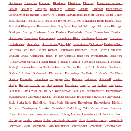
Blaubeuren
Blaufelden
Blaustein
Blieskastel
Blindheim
Blumberg
Bobenheim-Roxheim
Böbing
Bobingen
Böbingen
Böblingen
Böbrach
Bochum
Bockhorn
Bodelshausen
Bodenkirchen
Bodenmais
Bodenwöhr
Bodman-Ludwigshafen
Bodnegg
Bodolz
Bogen
Böhen
Böhl-Iggelheim
Böhmenkirch
Böhmfeld
Böllen
Bollschweil
Bolsterlang
Boms
Bondorf
Bonn
Bonndorf
Bönnigheim
Bonstetten
Boos
Bopfingen
Boppard
Börslingen
Börtlingen
Bösingen
Böttingen
Bottrop
Bötzingen
Bous
Boxberg
Brackenheim
Brand
Brannenburg
Braubach
Bräunlingen
Braunsbach
Braunschweig
Breisach am Rhein
Breitbrunn (Chiemsee)
Breitbrunn
(Unterfranken)
Breitenberg
Breitenbrunn (Oberpfalz)
Breitenbrunn (Schwaben)
Breitengüßbach
Breitenthal
Breitingen
Breitnau
Bremen
Bremerhaven
Brennberg
Bretten
Bretzfeld
Brigachtal
Bruchsal
Bruck (Oberbayern)
Bruck in der Oberpfalz
Bruckberg (Mittelfranken)
Bruckberg
(Niederbayern)
Bruckmühl
Brühl
Brunn
Brunnen
Brunnthal
Bubenreuth
Bubesheim
Bubsheim
Buch (Schwaben)
Buch am Buchrain
Buch am Erlbach
Buch am Wald
Buchbach
Buchbrunn
Buchdorf
Buchen
Buchenbach
Büchenbach
Buchenberg
Buchheim
Buchhofen
Büchlberg
Buchloe
Buckenhof
Budenheim
Buggingen
Bühl
Bühlertal
Bühlertann
Bühlerzell
Bundorf
Burgau
Burgberg im Allgäu
Burgbernheim
Burgebrach
Burggen
Burghaslach
Burghausen
Burgheim
Burgkirchen an der Alz
Burgkunstadt
Burglauer
Burglengenfeld
Burgoberbach
Burgpreppach
Burgrieden
Burgsalach
Burgsinn
Bürgstadt
Burgstetten
Burgthann
Burgwindheim
Burk
Burkardroth
Burladingen
Burtenbach
Büsingen
Buttenheim
Buttenwiesen
Bütthard
Buxheim (Oberbayern)
Buxheim (Schwaben)
Cadolzburg
Calw
Castell
Cham
Chamerau
Chemnitz
Chieming
Chiemsee
Cleebronn
Coburg
Cochem
Collenberg
Colmberg
Crailsheim
Creglingen
Creußen
Daaden
Dachau
Dachsbach
Dachsberg
Dahn
Daisendorf
Daiting
Dammbach
Darmstadt
Dasing
Dauchingen
Daun
Dautmergen
Deckenpfronn
Deggendorf
Deggenhausertal