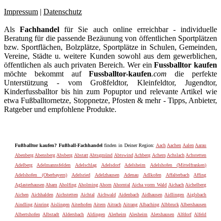
Impressum
|
Datenschutz
Als
Fachhandel
für Sie auch online erreichbar - individuelle
Beratung für die passende Bezäunung von öffentlichen Sportplätzen
bzw. Sportflächen, Bolzplätze, Sportplätze in Schulen, Gemeinden,
Vereine, Städte u. weitere Kunden sowohl aus dem gewerblichen,
öffentlichen als auch privaten Bereich. Wer ein
Fussballtor kaufen
möchte bekommt auf
Fussballtor-kaufen
.com
die perfekte
Unterstützung - vom Großfeldtor, Kleinfeldtor, Jugendtor,
Kinderfussballtor bis hin zum Popuptor und relevante Artikel wie
etwa Fußballtornetze, Stoppnetze, Pfosten & mehr - Tipps, Anbieter,
Ratgeber und empfohlene Produkte.
Fußballtor kaufen? Fußball-Fachhandel
finden in Deiner Region:
Aach
Aachen
Aalen
Aarau
Abenberg
Abensberg
Absberg
Abstatt
Abtsgmünd
Abtswind
Achberg
Achern
Achslach
Achstetten
Adelberg
Adelmannsfelden
Adelschlag
Adelsdorf
Adelsheim
Adelshofen (Mittelfranken)
Adelshofen (Oberbayern)
Adelsried
Adelzhausen
Adenau
Adlkofen
Affalterbach
Affing
Aglasterhausen
Aham
Aholfing
Aholming
Ahorn
Ahorntal
Aicha vorm Wald
Aichach
Aichelberg
Aichen
Aichhalden
Aichstetten
Aichtal
Aichwald
Aidenbach
Aidhausen
Aidlingen
Aiglsbach
Aindling
Ainring
Aislingen
Aiterhofen
Aitern
Aitrach
Aitrang
Albaching
Albbruck
Albershausen
Albertshofen
Albstadt
Aldersbach
Aldingen
Alerheim
Alesheim
Aletshausen
Alfdorf
Alfeld