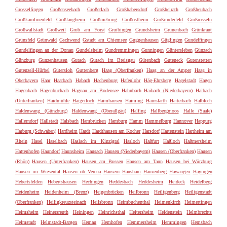
Grosselfingen
Großenseebach
Großerlach
Großhabersdorf
Großheirath
Großheubach
Großkarolinenfeld
Großlangheim
Großmehring
Großostheim
Großrinderfeld
Großrosseln
Großwallstadt
Großweil
Grub am Forst
Gruibingen
Grundsheim
Grünenbach
Grünkraut
Grünsfeld
Grünwald
Gschwend
Gstadt am Chiemsee
Guggenhausen
Güglingen
Gundelfingen
Gundelfingen an der Donau
Gundelsheim
Gundremmingen
Gunningen
Güntersleben
Günzach
Günzburg
Gunzenhausen
Gutach
Gutach im Breisgau
Gütenbach
Guteneck
Gutenstetten
Gutenzell-Hürbel
Gütersloh
Guttenberg
Haag (Oberfranken)
Haag an der Amper
Haag in
Oberbayern
Haar
Haarbach
Habach
Hachenburg
Hafenlohr
Häg-Ehrsberg
Hagelstadt
Hagen
Hagenbach
Hagenbüchach
Hagnau am Bodensee
Hahnbach
Haibach (Niederbayern)
Haibach
(Unterfranken)
Haidmühle
Haigerloch
Haimhausen
Haiming
Hainsfarth
Haiterbach
Halblech
Haldenwang (Günzburg)
Haldenwang (Oberallgäu)
Halfing
Hallbergmoos
Halle (Saale)
Hallerndorf
Hallstadt
Halsbach
Hambrücken
Hamburg
Hamm
Hammelburg
Hannover
Happurg
Harburg (Schwaben)
Hardheim
Hardt
Hardthausen am Kocher
Harsdorf
Hartenstein
Hartheim am
Rhein
Hasel
Haselbach
Haslach im Kinzigtal
Hasloch
Haßfurt
Haßloch
Haßmersheim
Hattenhofen
Haundorf
Haunsheim
Hausach
Hausen (Niederbayern)
Hausen (Oberfranken)
Hausen
(Rhön)
Hausen (Unterfranken)
Hausen am Bussen
Hausen am Tann
Hausen bei Würzburg
Hausen im Wiesental
Hausen ob Verena
Häusern
Hausham
Hauzenberg
Hawangen
Hayingen
Hebertsfelden
Hebertshausen
Hechingen
Heddesbach
Heddesheim
Heideck
Heidelberg
Heidenheim
Heidenheim (Brenz)
Heigenbrücken
Heilbronn
Heiligenberg
Heiligenstadt
(Oberfranken)
Heiligkreuzsteinach
Heilsbronn
Heimbuchenthal
Heimenkirch
Heimertingen
Heimsheim
Heinersreuth
Heiningen
Heinrichsthal
Heitersheim
Heldenstein
Helmbrechts
Helmstadt
Helmstadt-Bargen
Hemau
Hemhofen
Hemmersheim
Hemmingen
Hemsbach