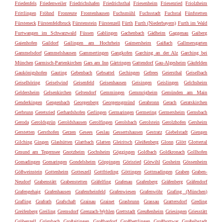
Friedenfels
Friedenweiler
Friedrichshafen
Friedrichsthal
Friesenheim
Friesenried
Friolzheim
Frittlingen
Fröhnd
Fronreute
Frontenhausen
Fuchsmühl
Fuchsstadt
Fuchstal
Fünfstetten
Fürsteneck
Fürstenfeldbruck
Fürstenstein
Fürstenzell
Fürth
Furth (Niederbayern)
Furth im Wald
Furtwangen im Schwarzwald
Füssen
Gablingen
Gachenbach
Gädheim
Gaggenau
Gaiberg
Gaienhofen
Gaildorf
Gailingen am Hochrhein
Gaimersheim
Gaißach
Gallmersgarten
Gammelsdorf
Gammelshausen
Gammertingen
Gangkofen
Garching an der Alz
Garching bei
München
Garmisch-Partenkirchen
Gars am Inn
Gärtringen
Gattendorf
Gau-Algesheim
Gäufelden
Gaukönigshofen
Gauting
Gebenbach
Gebsattel
Gechingen
Gefrees
Geiersthal
Geiselbach
Geiselhöring
Geiselwind
Geisenfeld
Geisenhausen
Geisingen
Geislingen
Gelchsheim
Geldersheim
Gelsenkirchen
Geltendorf
Gemmingen
Gemmrigheim
Gemünden am Main
Genderkingen
Gengenbach
Georgenberg
Georgensgmünd
Gerabronn
Gerach
Geratskirchen
Gerbrunn
Geretsried
Gerhardshofen
Gerlingen
Germaringen
Germering
Germersheim
Gernsbach
Geroda
Geroldsgrün
Geroldshausen
Gerolfingen
Gerolsbach
Gerolstein
Gerolzhofen
Gersheim
Gerstetten
Gersthofen
Gerzen
Gesees
Geslau
Gessertshausen
Gestratz
Giebelstadt
Giengen
Gilching
Gingen
Glashütten
Glattbach
Glatten
Gleiritsch
Gleißenberg
Glonn
Glött
Glottertal
Gmund am Tegernsee
Gnotzheim
Gochsheim
Göggingen
Goldbach
Goldkronach
Gollhofen
Gomadingen
Gomaringen
Gondelsheim
Göppingen
Görisried
Görwihl
Gosheim
Gössenheim
Gößweinstein
Gottenheim
Gotteszell
Gottfrieding
Göttingen
Gottmadingen
Graben
Graben-
Neudorf
Grabenstätt
Grabenstetten
Gräfelfing
Grafenau
Grafenberg
Gräfenberg
Gräfendorf
Grafengehaig
Grafenhausen
Grafenrheinfeld
Grafenwiesen
Grafenwöhr
Grafing (München)
Grafling
Grafrath
Grafschaft
Grainau
Grainet
Grasbrunn
Grassau
Grattersdorf
Greding
Greifenberg
Greiling
Gremsdorf
Grenzach-Wyhlen
Grettstadt
Greußenheim
Griesingen
Griesstätt
Gröbenzell
Grömbach
Großaitingen
Großbardorf
Großbettlingen
Großbottwar
Großeibstadt