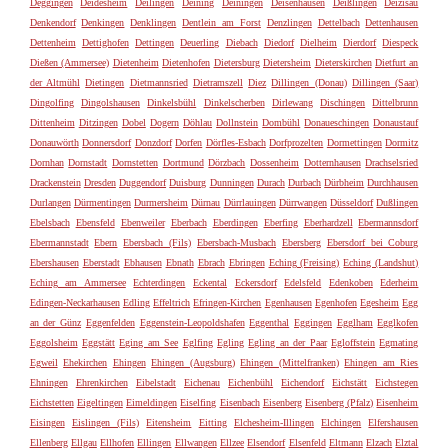
Deggingen
Deidesheim
Deilingen
Deining
Deiningen
Deisenhausen
Deißlingen
Deizisau
Denkendorf
Denkingen
Denklingen
Dentlein am Forst
Denzlingen
Dettelbach
Dettenhausen
Dettenheim
Dettighofen
Dettingen
Deuerling
Diebach
Diedorf
Dielheim
Dierdorf
Diespeck
Dießen (Ammersee)
Dietenheim
Dietenhofen
Dietersburg
Dietersheim
Dieterskirchen
Dietfurt an
der Altmühl
Dietingen
Dietmannsried
Dietramszell
Diez
Dillingen (Donau)
Dillingen (Saar)
Dingolfing
Dingolshausen
Dinkelsbühl
Dinkelscherben
Dirlewang
Dischingen
Dittelbrunn
Dittenheim
Ditzingen
Dobel
Dogern
Döhlau
Dollnstein
Dombühl
Donaueschingen
Donaustauf
Donauwörth
Donnersdorf
Donzdorf
Dorfen
Dörfles-Esbach
Dorfprozelten
Dormettingen
Dormitz
Dornhan
Dornstadt
Dornstetten
Dortmund
Dörzbach
Dossenheim
Dotternhausen
Drachselsried
Drackenstein
Dresden
Duggendorf
Duisburg
Dunningen
Durach
Durbach
Dürbheim
Durchhausen
Durlangen
Dürmentingen
Durmersheim
Dürnau
Dürrlauingen
Dürrwangen
Düsseldorf
Dußlingen
Ebelsbach
Ebensfeld
Ebenweiler
Eberbach
Eberdingen
Eberfing
Eberhardzell
Ebermannsdorf
Ebermannstadt
Ebern
Ebersbach (Fils)
Ebersbach-Musbach
Ebersberg
Ebersdorf bei Coburg
Ebershausen
Eberstadt
Ebhausen
Ebnath
Ebrach
Ebringen
Eching (Freising)
Eching (Landshut)
Eching am Ammersee
Echterdingen
Eckental
Eckersdorf
Edelsfeld
Edenkoben
Ederheim
Edingen-Neckarhausen
Edling
Effeltrich
Efringen-Kirchen
Egenhausen
Egenhofen
Egesheim
Egg
an der Günz
Eggenfelden
Eggenstein-Leopoldshafen
Eggenthal
Eggingen
Egglham
Egglkofen
Eggolsheim
Eggstätt
Eging am See
Eglfing
Egling
Egling an der Paar
Egloffstein
Egmating
Egweil
Ehekirchen
Ehingen
Ehingen (Augsburg)
Ehingen (Mittelfranken)
Ehingen am Ries
Ehningen
Ehrenkirchen
Eibelstadt
Eichenau
Eichenbühl
Eichendorf
Eichstätt
Eichstegen
Eichstetten
Eigeltingen
Eimeldingen
Eiselfing
Eisenbach
Eisenberg
Eisenberg (Pfalz)
Eisenheim
Eisingen
Eislingen (Fils)
Eitensheim
Eitting
Elchesheim-Illingen
Elchingen
Elfershausen
Ellenberg
Ellgau
Ellhofen
Ellingen
Ellwangen
Ellzee
Elsendorf
Elsenfeld
Eltmann
Elzach
Elztal