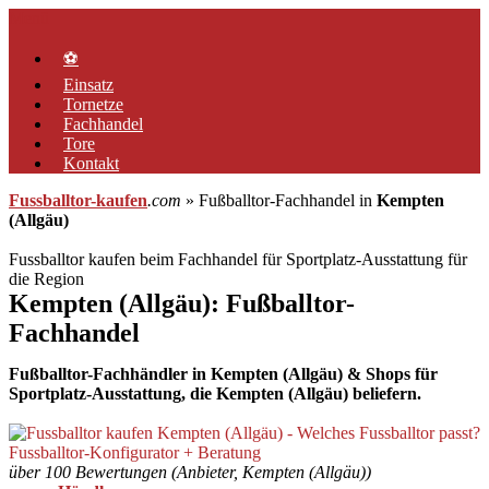
Zum
Menü
Inhalt
springen
⚽
Einsatz
Tornetze
Fachhandel
Tore
Kontakt
Fussballtor-kaufen
.com
» Fußballtor-Fachhandel in
Kempten
(Allgäu)
Fussballtor kaufen beim Fachhandel für Sportplatz-Ausstattung für
die Region
Kempten (Allgäu): Fußballtor-
Fachhandel
Fußballtor-Fachhändler in Kempten (Allgäu) & Shops für
Sportplatz-Ausstattung, die Kempten (Allgäu) beliefern.
über 100 Bewertungen (Anbieter, Kempten (Allgäu))