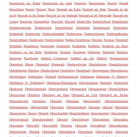
Neunkirchen am Brand
Neunkirchen am Sand
Neuötting
Neureichenau
Neuried
Neusäß
Neuschönau
Neusitz
Neusorg
Neuss
Neustadt am Kulm
Neustadt am Main
Neustadt an der
Aisch
Neustadt an der Donau
Neustadt an der Waldnaab
Neustadt an der Weinstraße
Neustadt bei
Coburg
Neustetten
Neutraubling
Neuweiler
Neuwied
Nieder-Olm
Niederaichbach
Niederalteich
Niederbergkirchen
Niedereschach
Niederfüllbach
Niederlauer
Niedermurach
Niedernberg
Niedernhall
Niederrieden
Niederschönenfeld
Niederstetten
Niederstotzingen
Niedertaufkirchen
Niederviehbach
Niederwerrn
Niederwinkling
Niefern-Öschelbronn
Nierstein
Nittenau
Nittendorf
Nohfelden
Nonnenhorn
Nonnweiler
Nordendorf
Nordhalben
Nordheim
Nordheim am Main
Nordheim vor der Rhön
Nördlingen
Nordrach
Notzingen
Nüdlingen
Nufringen
Nürnberg
Nürtingen
Nusplingen
Nußdorf (Chiemgau)
Nußdorf am Inn
Nußloch
Oberammergau
Oberasbach
Oberau
Oberaudorf
Oberaurach
Oberbergkirchen
Oberboihingen
Oberdachstetten
Oberderdingen
Oberding
Oberdischingen
Oberdolling
Oberelsbach
Obergriesbach
Obergröningen
Obergünzburg
Oberhaching
Oberhaid
Oberharmersbach
Oberhausen
Oberhausen (b. Neuburg)
Oberhausen (b. Peißenberg)
Oberhausen-Rheinhausen
Oberickelsheim
Oberkirch
Oberkochen
Oberkotzau
Oberleichtersbach
Obermaiselstein
Obermarchtal
Obermeitingen
Obermichelbach
Obermoschel
Obernbreit
Obernburg am Main
Oberndorf am Lech
Oberndorf am Neckar
Oberneukirchen
Obernheim
Obernzell
Obernzenn
Oberostendorf
Oberottmarshausen
Oberpframmern
Oberpleichfeld
Oberpöring
Oberreichenbach
Oberreute
Oberried
Oberrieden
Oberriexingen
Oberrot
Oberroth
Oberscheinfeld
Oberschleißheim
Oberschneiding
Oberschönegg
Oberschwarzach
Oberschweinbach
Obersinn
Obersöchering
Obersontheim
Oberstadion
Oberstaufen
Oberstdorf
Oberstenfeld
Oberstreu
Obersulm
Obersüßbach
Obertaufkirchen
Oberteuringen
Oberthal
Oberthulba
Obertraubling
Obertrubach
Oberviechtach
Oberwesel